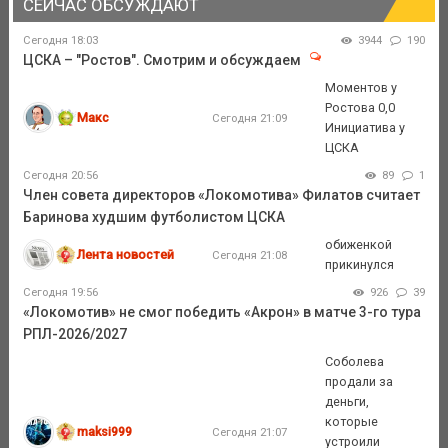
СЕЙЧАС ОБСУЖДАЮТ
Сегодня 18:03
3944
190
ЦСКА – "Ростов". Смотрим и обсуждаем
Моментов у
Ростова 0,0
Макс
Сегодня 21:09
Инициатива у
ЦСКА
Сегодня 20:56
89
1
Член совета директоров «Локомотива» Филатов считает
Баринова худшим футболистом ЦСКА
обиженкой
Лента новостей
Сегодня 21:08
прикинулся
Сегодня 19:56
926
39
«Локомотив» не смог победить «Акрон» в матче 3-го тура
РПЛ-2026/2027
Соболева
продали за
деньги,
которые
maksi999
Сегодня 21:07
устроили