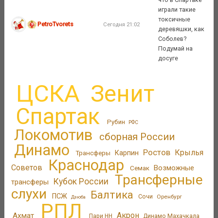
играли такие
токсичные
PetroTvorets
Сегодня 21:02
деревяшки, как
Соболев?
Подумай на
досуге
ЦСКА
Зенит
Спартак
Рубин
РФС
Локомотив
сборная России
Динамо
Ростов
Крылья
Трансферы
Карпин
Краснодар
Советов
Возможные
Семак
Трансферные
Кубок России
трансферы
слухи
Балтика
ПСЖ
Сочи
Оренбург
Дзюба
РПЛ
Акрон
Ахмат
Пари НН
Динамо Махачкала