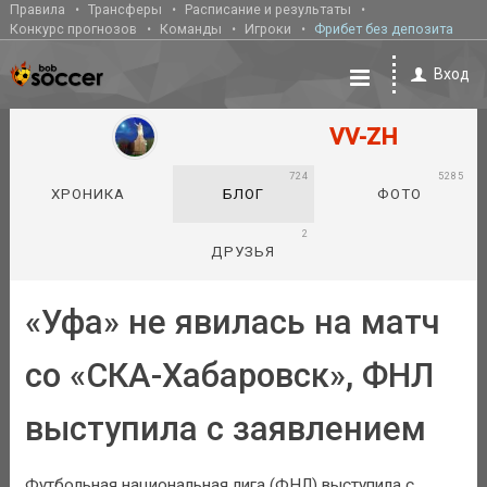
Правила
Трансферы
Расписание и результаты
Конкурс прогнозов
Команды
Игроки
Фрибет без депозита
Вход
VV-ZH
724
5285
ХРОНИКА
БЛОГ
ФОТО
2
ДРУЗЬЯ
«Уфа» не явилась на матч
со «СКА-Хабаровск», ФНЛ
выступила с заявлением
Футбольная национальная лига (ФНЛ) выступила с