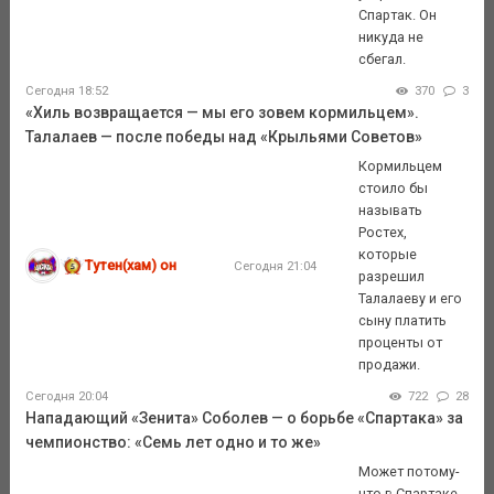
Спартак. Он
никуда не
сбегал.
Сегодня 18:52
370
3
«Хиль возвращается — мы его зовем кормильцем».
Талалаев — после победы над «Крыльями Советов»
Кормильцем
стоило бы
называть
Ростех,
которые
Тутен(хам) он
Сегодня 21:04
разрешил
Талалаеву и его
сыну платить
проценты от
продажи.
Сегодня 20:04
722
28
Нападающий «Зенита» Соболев — о борьбе «Спартака» за
чемпионство: «Семь лет одно и то же»
Может потому-
что в Спартаке