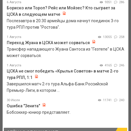
6 Августа
9351
286
Бориско или Тороп? Рейс или Мойзес? Кто сыграет за
ЦСКА в следующем матче
Послезавтра в 20.30 армейцы дома начнут поединок 3-го
тура РПЛ против "Ростова".
1 Августа
13055
258
Переход Жуана в ЦСКА может сорваться
Трансфер нападающего Жуана Сантоса из "Гезтепе" в ЦСКА
может сорваться.
1 Августа
4165
246
ЦСКА не смог победить «Крылья Советов» в матче 2-го
тура РПЛ, 1:1
Завершился матч 2-го тура Альфа-Банк Российской
Премьер-Лиги, в котором ...
30 Июля
11741
240
Ошибка "Зенита"
Бобсоккер-юниор представляет.