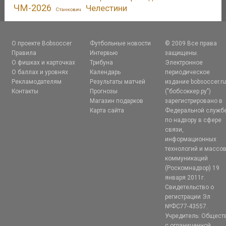
ЧМ-2026
Челестини
Станкович
О проекте Bobsoccer
Футбольные новости
© 2009 Все права
Правила
Интервью
защищены.
О фишках и карточках
Трибуна
Электронное
О баллах и уровнях
Календарь
периодическое
Рекламодателям
Результаты матчей
издание bobsoccer.r
Контакты
Прогнозы
("бобсоккер.ру")
Магазин подарков
зарегистрировано в
Карта сайта
Федеральной служб
по надзору в сфере
связи,
информационных
технологий и массо
коммуникаций
(Роскомнадзор) 19
января 2011г.
Свидетельство о
регистрации Эл
№ФС77-43557.
Учредитель: Общест
с ограниченной