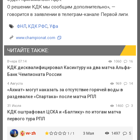
О решении КДК мы сообщим дополнительно», —
говорится в заявлении в телеграм-канале Первой лиги.
ФНЛ
,
КДК РФС
,
Уфа
www.championat.com
ЧИТАЙТЕ ТАКЖЕ:
Вчера 07:14
1060
16
КДК дисквалифицировал Касинтуру на два матча Альфа-
Банк Чемпионата России
4 Августа
969
14
«Ахмат» могут наказать за отсутствие горячей воды в
раздевалке «Спартака» после матча РПЛ
31 Июля
1460
3
КДК оштрафовал ЦСКА и «Балтику» по итогам матча
первого тура РПЛ
vv-zh
3 Мая
1497
5
1 / 1