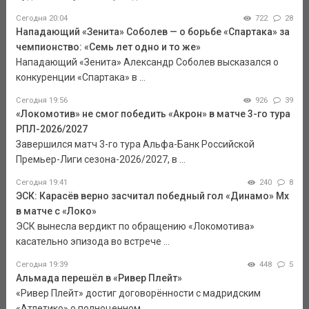
Сегодня 20:04
722
28
Нападающий «Зенита» Соболев — о борьбе «Спартака» за
чемпионство: «Семь лет одно и то же»
Нападающий «Зенита» Александр Соболев высказался о
конкуренции «Спартака» в ...
Сегодня 19:56
926
39
«Локомотив» не смог победить «Акрон» в матче 3-го тура
РПЛ-2026/2027
Завершился матч 3-го тура Альфа-Банк Российской
Премьер-Лиги сезона-2026/2027, в ...
Сегодня 19:41
240
8
ЭСК: Карасёв верно засчитал победный гол «Динамо» Мх
в матче с «Локо»
ЭСК вынесла вердикт по обращению «Локомотива»
касательно эпизода во встрече ...
Сегодня 19:39
448
5
Альмада перешёл в «Ривер Плейт»
«Ривер Плейт» достиг договорённости с мадридским
«Атлетико» о полноценном ...