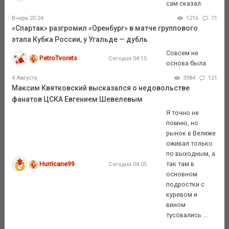
сам сказал.
Вчера 20:24
1216
71
«Спартак» разгромил «Оренбург» в матче группового
этапа Кубка России, у Угальде — дубль
Совсем не
PetroTvorets
Сегодня 04:15
основа была.
4 Августа
3984
121
Максим Квятковский высказался о недовольстве
фанатов ЦСКА Евгением Шевелевым
Я точно не
помню, но
рынок в Велиже
оживал только
по выходным, а
Hurricane99
так там в
Сегодня 04:05
основном
подростки с
куревом и
вином
тусовались ...