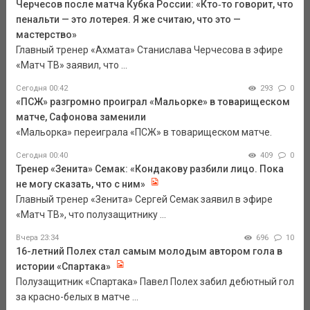
Черчесов после матча Кубка России: «Кто‑то говорит, что
пенальти — это лотерея. Я же считаю, что это —
мастерство»
Главный тренер «Ахмата» Станислава Черчесова в эфире
«Матч ТВ» заявил, что ...
Сегодня 00:42
293
0
«ПСЖ» разгромно проиграл «Мальорке» в товарищеском
матче, Сафонова заменили
«Мальорка» переиграла «ПСЖ» в товарищеском матче.
Сегодня 00:40
409
0
Тренер «Зенита» Семак: «Кондакову разбили лицо. Пока
не могу сказать, что с ним»
Главный тренер «Зенита» Сергей Семак заявил в эфире
«Матч ТВ», что полузащитнику ...
Вчера 23:34
696
10
16-летний Полех стал самым молодым автором гола в
истории «Спартака»
Полузащитник «Спартака» Павел Полех забил дебютный гол
за красно-белых в матче ...