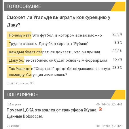
ГОЛОСОВАНИЕ
Сможет ли Угальде выиграть конкуренцию у
Даку?
23.3%
Почему нет? Это футбол, в котором все возможно
3.3%
Трудно сказать. Даку был хорош в "Рубине"
33.3%
Каждый будет стараться доказать, что он лучший
16.7%
Даку более стабилен, он будет основным форвардом
23.3%
Так Угальде в "Спартаке" вроде бы подыскивали новую
команду. Ситуация изменилась?
Всего голосов: 30
ПОПУЛЯРНОЕ
3 Августа
14406
441
Почему ЦСКА отказался от трансфера Жуана
Данные Bobsoccer.
29 Июля
22918
429