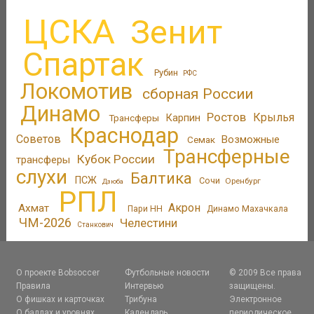
ЦСКА
Зенит
Спартак
Рубин
РФС
Локомотив
сборная России
Динамо
Ростов
Крылья
Трансферы
Карпин
Краснодар
Советов
Возможные
Семак
Трансферные
Кубок России
трансферы
слухи
Балтика
ПСЖ
Сочи
Оренбург
Дзюба
РПЛ
Акрон
Ахмат
Пари НН
Динамо Махачкала
ЧМ-2026
Челестини
Станкович
О проекте Bobsoccer
Футбольные новости
© 2009 Все права
Правила
Интервью
защищены.
О фишках и карточках
Трибуна
Электронное
О баллах и уровнях
Календарь
периодическое