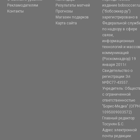
Рекламодателям
Результаты матчей
издание bobsoccer.r
Контакты
Прогнозы
("бобсоккер.ру")
Магазин подарков
зарегистрировано в
Карта сайта
Федеральной служб
по надзору в сфере
связи,
информационных
технологий и массо
коммуникаций
(Роскомнадзор) 19
января 2011г.
Свидетельство о
регистрации Эл
№ФС77-43557.
Учредитель: Общест
с ограниченной
ответственностью
"Борис-Медиа" (ОГРН
1095009003572)
Главный редактор:
Тосунян Б.С.
Адрес электронной
почты редакции: