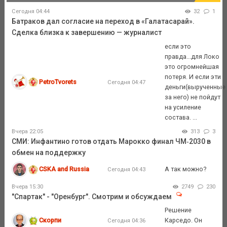
Сегодня 04:44
32
1
Батраков дал согласие на переход в «Галатасарай».
Сделка близка к завершению — журналист
если это
правда...для Локо
это огромнейшая
потеря. И если эти
PetroTvorets
Сегодня 04:47
деньги(вырученные
за него) не пойдут
на усиление
состава. ...
Вчера 22:05
313
3
СМИ: Инфантино готов отдать Марокко финал ЧМ‑2030 в
обмен на поддержку
CSKA and Russia
А так можно?
Сегодня 04:43
Вчера 15:30
2749
230
"Спартак" - "Оренбург". Смотрим и обсуждаем
Решение
Скорпи
Карседо. Он
Сегодня 04:36