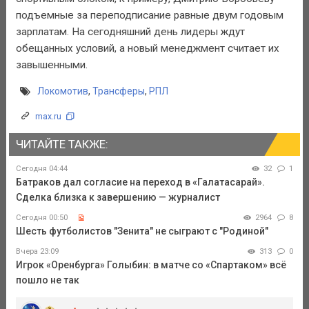
подъемные за переподписание равные двум годовым
зарплатам. На сегодняшний день лидеры ждут
обещанных условий, а новый менеджмент считает их
завышенными.
Локомотив
,
Трансферы
,
РПЛ
max.ru
ЧИТАЙТЕ ТАКЖЕ:
Сегодня 04:44
32
1
Батраков дал согласие на переход в «Галатасарай».
Сделка близка к завершению — журналист
Сегодня 00:50
2964
8
Шесть футболистов "Зенита" не сыграют с "Родиной"
Вчера 23:09
313
0
Игрок «Оренбурга» Голыбин: в матче со «Спартаком» всё
пошло не так