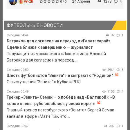
vv-zh
24 Апреля
1278
4
0 / 0
ФУТБОЛЬНЫЕ НОВОСТИ
Сегодня 04:44
32
1
Батраков дал согласие на переход в «Галатасарай».
Сделка близка к завершению — журналист
Полузащитник московского «Локомотива» Алексей
Батраков дал согласие на переход ...
Сегодня 00:50
2964
8
Шесть футболистов "Зенита" не сыграют с "Родиной"
О выступлении "Зенита" в Кубке и РПЛ.
Сегодня 00:49
1155
4
Тренер «Зенита» Семак — о победе над «Балтикой»: «В
конце очень грубо ошиблись у своих ворот»
Главный тренер петербургского «Зенита» Сергей Семак
заявил в эфире «Матч ТВ», что ...
Сегодня 00:47
307
1