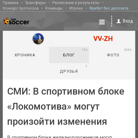
Правила
Трансферы
Расписание и результаты
Конкурс прогнозов
Команды
Игроки
Фрибет без депозита
Вход
VV-ZH
725
5285
ХРОНИКА
БЛОГ
ФОТО
2
ДРУЗЬЯ
СМИ: В спортивном блоке
«Локомотива» могут
произойти изменения
В спортивном блоке железнодорожников могут