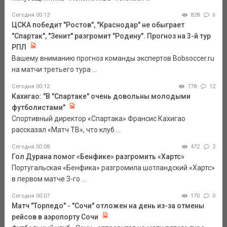
Сегодня 00:13
828
6
ЦСКА победит "Ростов", "Краснодар" не обыграет
"Спартак", "Зенит" разгромит "Родину". Прогноз на 3-й тур
РПЛ
Вашему вниманию прогноз команды экспертов Bobsoccer.ru
на матчи третьего тура ...
Сегодня 00:12
778
12
Кахигао: "В "Спартаке" очень довольны молодыми
футболистами"
Спортивный директор «Спартака» Франсис Кахигао
рассказал «Матч ТВ», что клуб ...
Сегодня 00:08
472
2
Гол Дурана помог «Бенфике» разгромить «Хартс»
Португальская «Бенфика» разгромила шотландский «Хартс»
в первом матче 3-го ...
Сегодня 00:07
170
0
Матч "Торпедо" - "Сочи" отложен на день из-за отмены
рейсов в аэропорту Сочи