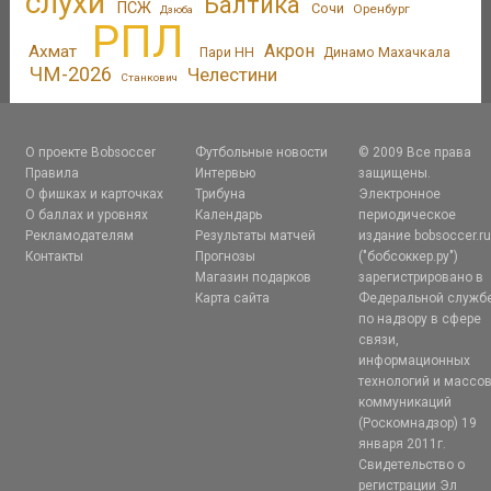
слухи
Балтика
ПСЖ
Сочи
Оренбург
Дзюба
РПЛ
Акрон
Ахмат
Пари НН
Динамо Махачкала
ЧМ-2026
Челестини
Станкович
О проекте Bobsoccer
Футбольные новости
© 2009 Все права
Правила
Интервью
защищены.
О фишках и карточках
Трибуна
Электронное
О баллах и уровнях
Календарь
периодическое
Рекламодателям
Результаты матчей
издание bobsoccer.r
Контакты
Прогнозы
("бобсоккер.ру")
Магазин подарков
зарегистрировано в
Карта сайта
Федеральной служб
по надзору в сфере
связи,
информационных
технологий и массо
коммуникаций
(Роскомнадзор) 19
января 2011г.
Свидетельство о
регистрации Эл