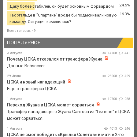
24.5%
Даку более стабилен, он будет основным форвардом
16.3%
Так Угальде в "Спартаке" вроде бы подыскивали новую
команду. Ситуация изменилась?
Всего голосов: 49
ПОПУЛЯРНОЕ
3 Августа
14768
441
Почему ЦСКА отказался от трансфера Жуана
Данные Bobsoccer.
29 Июля
23208
429
ЦСКА и новый нападающий
Еще о трансферах ЦСКА.
1 Августа
12700
258
Переход Жуана в ЦСКА может сорваться
Трансфер нападающего Жуана Сантоса из "Гезтепе" в ЦСКА
может сорваться.
1 Августа
4013
246
ЦСКА не смог победить «Крылья Советов» в матче 2-го