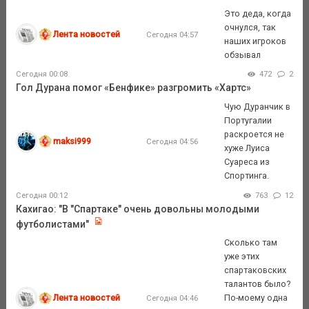
Это деда, когда
очнулся, так
Лента новостей
Сегодня 04:57
наших игроков
обзывал
Сегодня 00:08
472
2
Гол Дурана помог «Бенфике» разгромить «Хартс»
Чую Дуранчик в
Португалии
раскроется не
maksi999
Сегодня 04:56
хуже Луиса
Суареса из
Спортинга.
Сегодня 00:12
763
12
Кахигао: "В "Спартаке" очень довольны молодыми
футболистами"
Сколько там
уже этих
спартаковских
талантов было?
Лента новостей
По-моему одна
Сегодня 04:46