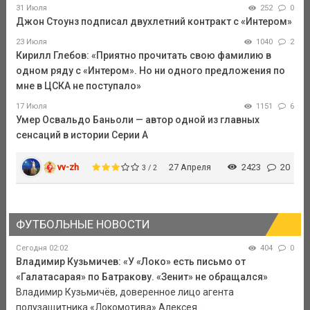
31 Июля
252
0
Джон Стоунз подписал двухлетний контракт с «Интером»
23 Июля
1040
2
Кирилл Глебов: «Приятно прочитать свою фамилию в
одном ряду с «Интером». Но ни одного предложения по
мне в ЦСКА не поступало»
17 Июля
1151
6
Умер Освальдо Баньоли — автор одной из главных
сенсаций в истории Серии А
vv-zh
27 Апреля
2423
20
3 / 2
ФУТБОЛЬНЫЕ НОВОСТИ
Сегодня 02:02
404
0
Владимир Кузьмичев: «У «Локо» есть письмо от
«Галатасарая» по Батракову. «Зенит» не обращался»
Владимир Кузьмичёв, доверенное лицо агента
полузащитника «Локомотива» Алексея ...