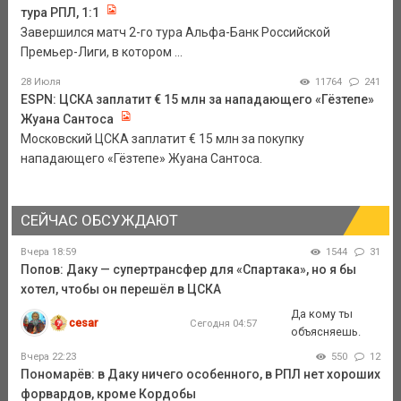
тура РПЛ, 1:1
Завершился матч 2-го тура Альфа-Банк Российской
Премьер-Лиги, в котором ...
28 Июля
11764
241
ESPN: ЦСКА заплатит € 15 млн за нападающего «Гёзтепе»
Жуана Сантоса
Московский ЦСКА заплатит € 15 млн за покупку
нападающего «Гёзтепе» Жуана Сантоса.
СЕЙЧАС ОБСУЖДАЮТ
Вчера 18:59
1544
31
Попов: Даку — супертрансфер для «Спартака», но я бы
хотел, чтобы он перешёл в ЦСКА
Да кому ты
cesar
Сегодня 04:57
объясняешь.
Вчера 22:23
550
12
Пономарёв: в Даку ничего особенного, в РПЛ нет хороших
форвардов, кроме Кордобы