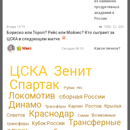
из наименее
продуктивных
академий в
России.
Вчера 12:19
7250
223
Бориско или Тороп? Рейс или Мойзес? Кто сыграет за
ЦСКА в следующем матче
Макс
Какое личное?
Сегодня 04:10
ЦСКА
Зенит
Спартак
Рубин
РФС
Локомотив
сборная России
Динамо
Ростов
Крылья
Трансферы
Карпин
Краснодар
Советов
Возможные
Семак
Трансферные
Кубок России
трансферы