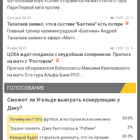
Футбольный клуб «Сочи» отправится на матч пятого тура
Пари Первой лиги против ...
Сегодня 00:03
1075
1
Талалаев заявил, что в составе "Балтики" есть потери
Главный тренер калининградской «Балтики» Андрей
Талалаев заявил в эфире «Матч ...
Вчера 23:27
1359
5
ЦСКА ждет поединок с неудобным соперником. Прогноз
на матч с "Ростовом"
Прогноз обозревателя Bobsoccer.ru Максима Квятковского
на матч 3-го тура Альфа-Банк РПЛ ...
ГОЛОСОВАНИЕ
Сможет ли Угальде выиграть конкуренцию у
Даку?
30.6%
Почему нет? Это футбол, в котором все возможно
2%
Трудно сказать. Даку был хорош в "Рубине"
26.5%
Каждый будет стараться доказать, что он лучший