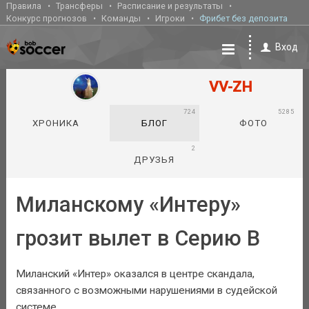
Правила
Трансферы
Расписание и результаты
Конкурс прогнозов
Команды
Игроки
Фрибет без депозита
Вход
VV-ZH
724
5285
ХРОНИКА
БЛОГ
ФОТО
2
ДРУЗЬЯ
Миланскому «Интеру»
грозит вылет в Серию B
Миланский «Интер» оказался в центре скандала,
связанного с возможными нарушениями в судейской
системе.