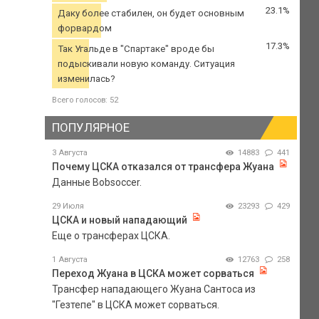
23.1%
Даку более стабилен, он будет основным
форвардом
17.3%
Так Угальде в "Спартаке" вроде бы
подыскивали новую команду. Ситуация
изменилась?
Всего голосов: 52
ПОПУЛЯРНОЕ
3 Августа
14883
441
Почему ЦСКА отказался от трансфера Жуана
Данные Bobsoccer.
29 Июля
23293
429
ЦСКА и новый нападающий
Еще о трансферах ЦСКА.
1 Августа
12763
258
Переход Жуана в ЦСКА может сорваться
Трансфер нападающего Жуана Сантоса из
"Гезтепе" в ЦСКА может сорваться.