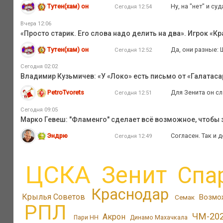
Тутен(хам) он
Ну, на "нет" и суд
Сегодня 12:54
Вчера 12:06
«Просто старик. Его слова надо делить на два». Игрок «К
Тутен(хам) он
Да, они разные: 
Сегодня 12:52
Сегодня 02:02
Владимир Кузьмичев: «У «Локо» есть письмо от «Галатаса
PetroTvorets
Для Зенита он с
Сегодня 12:51
Сегодня 09:05
Марко Гевеш: "Фламенго" сделает всё возможное, чтобы з
Эндрю
Согласен. Так и 
Сегодня 12:49
ЦСКА
Зенит
Спа
Краснодар
Крылья Советов
Возмо
Семак
РПЛ
ЧМ-20
Акрон
Пари НН
Динамо Махачкала