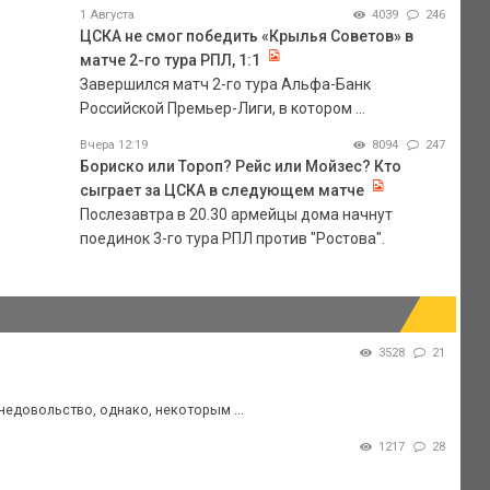
1 Августа
4039
246
ЦСКА не смог победить «Крылья Советов» в
матче 2-го тура РПЛ, 1:1
Завершился матч 2-го тура Альфа-Банк
Российской Премьер-Лиги, в котором ...
Вчера 12:19
8094
247
Бориско или Тороп? Рейс или Мойзес? Кто
сыграет за ЦСКА в следующем матче
Послезавтра в 20.30 армейцы дома начнут
поединок 3-го тура РПЛ против "Ростова".
3528
21
 недовольство, однако, некоторым ...
1217
28