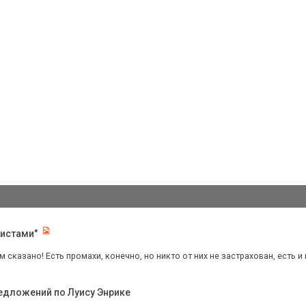
листами"
м сказано! Есть промахи, конечно, но никто от них не застрахован, есть и
редложений по Луису Энрике