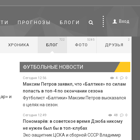
Вход
СТИ
ПРОГНОЗЫ
БЛОГИ
722
5285
2
ХРОНИКА
БЛОГ
ФОТО
ДРУЗЬЯ
ФУТБОЛЬНЫЕ НОВОСТИ
Сегодня 12:56
4
0
Максим Петров заявил, что «Балтике» по силам
попасть в топ-4 по окончании сезона
ар» и
Футболист «Балтики» Максим Петров высказался
о целях на сезон.
Сегодня 12:49
48
0
Пономарёв: в советское время Дзюба никому
не нужен был бы в топ-клубах
Экс-защитник ЦСКА и сборной СССР Владимир