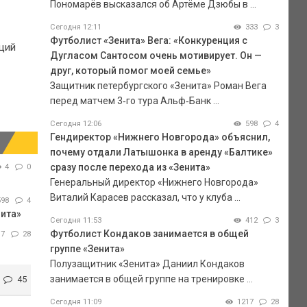
Пономарёв высказался об Артёме Дзюбы в ...
Сегодня 12:11
333
3
Футболист «Зенита» Вега: «Конкуренция с
щий
Дугласом Сантосом очень мотивирует. Он —
друг, который помог моей семье»
Защитник петербургского «Зенита» Роман Вега
перед матчем 3‑го тура Альф‑Банк ...
Сегодня 12:06
598
4
Гендиректор «Нижнего Новгорода» объяснил,
почему отдали Латышонка в аренду «Балтике»
сразу после перехода из «Зенита»
4
0
Генеральный директор «Нижнего Новгорода»
Виталий Карасев рассказал, что у клуба ...
598
4
нита»
Сегодня 11:53
412
3
Футболист Кондаков занимается в общей
17
28
группе «Зенита»
Полузащитник «Зенита» Даниил Кондаков
занимается в общей группе на тренировке ...
45
Сегодня 11:09
1217
28