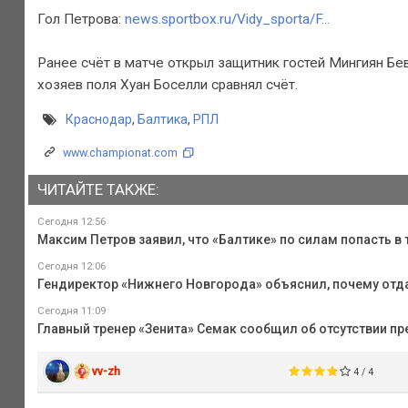
Гол Петрова:
news.sportbox.ru/Vidy_sporta/F...
Ранее счёт в матче открыл защитник гостей Мингиян Бе
хозяев поля Хуан Боселли сравнял счёт.
Краснодар
,
Балтика
,
РПЛ
www.championat.com
ЧИТАЙТЕ ТАКЖЕ:
Сегодня 12:56
Максим Петров заявил, что «Балтике» по силам попасть в 
Сегодня 12:06
Гендиректор «Нижнего Новгорода» объяснил, почему отда
Сегодня 11:09
Главный тренер «Зенита» Семак сообщил об отсутствии п
vv-zh
4 / 4