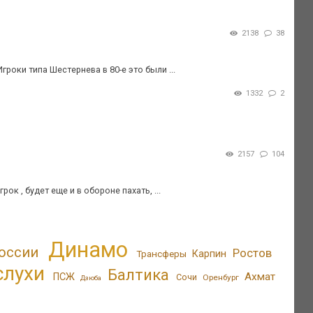
2138
38
гроки типа Шестернева в 80-е это были ...
1332
2
2157
104
к , будет еще и в обороне пахать, ...
Динамо
оссии
Ростов
Трансферы
Карпин
слухи
Балтика
Ахмат
ПСЖ
Сочи
Оренбург
Дзюба