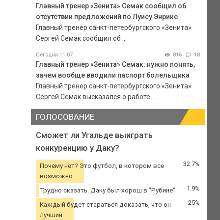
Главный тренер «Зенита» Семак сообщил об
отсутствии предложений по Луису Энрике
Главный тренер санкт-петербургского «Зенита»
Сергей Семак сообщил об ...
Сегодня 11:07
816
18
Главный тренер «Зенита» Семак: нужно понять,
зачем вообще вводили паспорт болельщика
Главный тренер санкт-петербургского «Зенита»
Сергей Семак высказался о работе ...
ГОЛОСОВАНИЕ
Сможет ли Угальде выиграть
конкуренцию у Даку?
32.7%
Почему нет? Это футбол, в котором все
возможно
1.9%
Трудно сказать. Даку был хорош в "Рубине"
25%
Каждый будет стараться доказать, что он
лучший