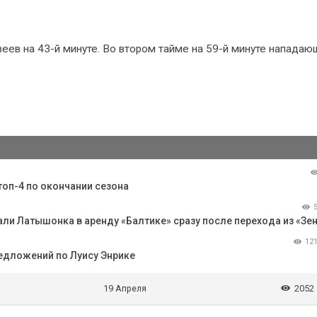
веев на 43-й минуте. Во втором тайме на 59-й минуте нападаю
топ-4 по окончании сезона
ли Латышонка в аренду «Балтике» сразу после перехода из «Зе
12
редложений по Луису Энрике
19 Апреля
2052