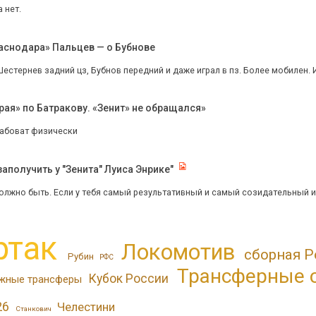
а нет.
раснодара» Пальцев — о Бубнове
Шестернев задний цз, Бубнов передний и даже играл в пз. Более мобилен. И
рая» по Батракову. «Зенит» не обращался»
лабоват физически
аполучить у "Зенита" Луиса Энрике"
должно быть. Если у тебя самый результативный и самый созидательный игро
ртак
Локомотив
сборная Р
Рубин
РФС
Трансферные 
Кубок России
жные трансферы
26
Челестини
Станкович