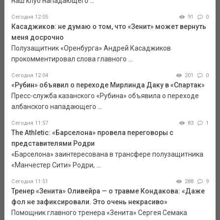
наш клуб нападающего ...
Сегодня 12:05
91
0
Касаджиков: не думаю о том, что «Зенит» может вернуть
меня досрочно
Полузащитник «Оренбурга» Андрей Касаджиков
прокомментировал слова главного ...
Сегодня 12:04
201
0
«Рубин» объявил о переходе Мирлинда Даку в «Спартак»
Пресс-служба казанского «Рубина» объявила о переходе
албанского нападающего ...
Сегодня 11:57
83
1
The Athletic: «Барселона» провела переговоры с
представителями Родри
«Барселона» заинтересована в трансфере полузащитника
«Манчестер Сити» Родри, ...
Сегодня 11:51
288
9
Тренер «Зенита» Оливейра — о травме Кондакова: «Даже
фол не зафиксировали. Это очень некрасиво»
Помощник главного тренера «Зенита» Сергея Семака