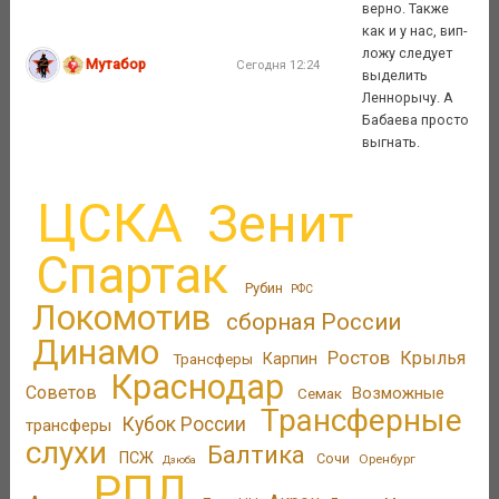
верно. Также
как и у нас, вип-
ложу следует
Мутабор
Сегодня 12:24
выделить
Леннорычу. А
Бабаева просто
выгнать.
ЦСКА
Зенит
Спартак
Рубин
РФС
Локомотив
сборная России
Динамо
Ростов
Крылья
Трансферы
Карпин
Краснодар
Советов
Возможные
Семак
Трансферные
Кубок России
трансферы
слухи
Балтика
ПСЖ
Сочи
Оренбург
Дзюба
РПЛ