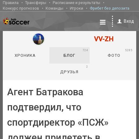
Правила
Трансферы
Расписание и результаты
Конкурс прогнозов
Команды
Игроки
Фрибет без депозита
Вход
VV-ZH
724
5285
ХРОНИКА
БЛОГ
ФОТО
2
ДРУЗЬЯ
Агент Батракова
подтвердил, что
спортдиректор «ПСЖ»
должен прилететь в