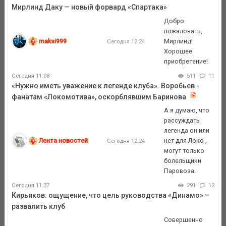
Мирлинд Даку — новый форвард «Спартака»
Добро
пожаловать,
maksi999
Мирлинд!
Сегодня 12:24
Хорошее
приобретение!
Сегодня 11:08
511
11
«Нужно иметь уважение к легенде клуба». Воробьев -
фанатам «Локомотива», оскорблявшим Баринова
А я думаю, что
рассуждать
легенда он или
Лента новостей
нет для Локо ,
Сегодня 12:24
могут только
болельщики
Паровоза.
Сегодня 11:37
291
12
Кирьяков: ощущение, что цель руководства «Динамо» –
развалить клуб
Совершенно