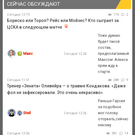
СЕЙЧАС ОБСУЖДАЮТ
Сегодня 12:19
174
2
Бориско или Тороп? Рейс или Мойзес? Кто сыграет за
ЦСКА в следующем матче
Тоже думаю
будет такой
состав,
Макс
предполагаемый
Сегодня 12:26
Максом. Алвеса
прям жду в
старте.
Сегодня 11:51
288
9
Тренер «Зенита» Оливейра — о травме Кондакова: «Даже
фол не зафиксировали. Это очень некрасиво»
Раньше Гарсия
за подобное
Steil
мог голову
Сегодня 12:26
оторвать,сейчас
некому.
Сегодня 12:06
381
14