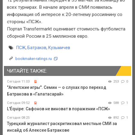
всех турнирах. В начале апреля в СМИ появилась
информация об интересе к 20-летнему россиянину со
стороны «ПСЖ».
Портал Transfermarkt оценивает стоимость футболиста
сборной России в 25 миллионов евро.
ПСЖ
,
Батраков
,
Кузьмичев
bookmaker-ratings.ru
ЧИТАЙТЕ ТАКЖЕ:
Сегодня 11:03
253
0
"Агентские игры". Семин — о слухах про переход
Батракова в «Галатасарай»
Сегодня 09:52
588
1
L'Équipe: Сафонов не виноват в поражении «ПСЖ»
Сегодня 08:25
892
1
Турецкий журналист раскритиковал местные СМИ за
инсайд об Алексее Батракове