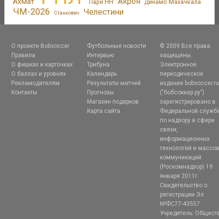
Акрон
Ахмат
Пари НН
Динамо Махачкала
ЧМ-2026
Челестини
Станкович
О проекте Bobsoccer
Футбольные новости
© 2009 Все права
Правила
Интервью
защищены.
О фишках и карточках
Трибуна
Электронное
О баллах и уровнях
Календарь
периодическое
Рекламодателям
Результаты матчей
издание bobsoccer.r
Контакты
Прогнозы
("бобсоккер.ру")
Магазин подарков
зарегистрировано в
Карта сайта
Федеральной служб
по надзору в сфере
связи,
информационных
технологий и массо
коммуникаций
(Роскомнадзор) 19
января 2011г.
Свидетельство о
регистрации Эл
№ФС77-43557.
Учредитель: Общест