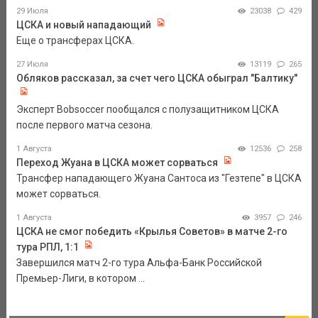
29 Июля
23038
429
ЦСКА и новый нападающий
Еще о трансферах ЦСКА.
27 Июля
13119
265
Обляков рассказал, за счет чего ЦСКА обыграл "Балтику"
Эксперт Bobsoccer пообщался с полузащитником ЦСКА
после первого матча сезона.
1 Августа
12536
258
Переход Жуана в ЦСКА может сорваться
Трансфер нападающего Жуана Сантоса из "Гезтепе" в ЦСКА
может сорваться.
1 Августа
3957
246
ЦСКА не смог победить «Крылья Советов» в матче 2-го
тура РПЛ, 1:1
Завершился матч 2-го тура Альфа-Банк Российской
Премьер-Лиги, в котором ...