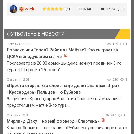
vv-zh
11 Мая
1478
8
5 / 1
ФУТБОЛЬНЫЕ НОВОСТИ
Сегодня 12:19
129
1
Бориско или Тороп? Рейс или Мойзес? Кто сыграет за
ЦСКА в следующем матче
Послезавтра в 20.30 армейцы дома начнут поединок 3-го
тура РПЛ против "Ростова".
Сегодня 12:06
230
5
«Просто старик. Его слова надо делить на два». Игрок
«Краснодара» Пальцев — о Бубнове
Защитник «Краснодара» Валентин Пальцев высказался о
предстоящем матче 3-го тура ...
Сегодня 12:06
447
15
Мирлинд Даку — новый форвард «Спартака»
Красно-белые согласовали с «Рубином» условия перехода в