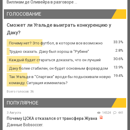
Виллиам де Оливейра в разговоре ...
ГОЛОСОВАНИЕ
Сможет ли Угальде выиграть конкуренцию у
Даку?
33.3%
Почему нет? Это футбол, в котором все возможно
2.8%
Трудно сказать. Даку был хорош в "Рубине"
30.6%
Каждый будет стараться доказать, что он лучший
13.9%
Даку более стабилен, он будет основным форвардом
19.4%
Так Угальде в "Спартаке" вроде бы подыскивали новую
команду. Ситуация изменилась?
Всего голосов: 36
ПОПУЛЯРНОЕ
3 Августа
14524
441
Почему ЦСКА отказался от трансфера Жуана
Данные Bobsoccer.