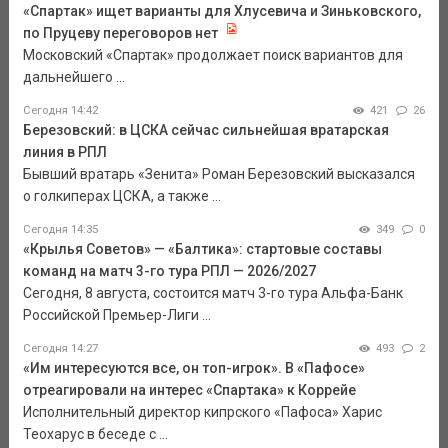
«Спартак» ищет варианты для Хлусевича и Зиньковского,
по Пруцеву переговоров нет
Московский «Спартак» продолжает поиск вариантов для
дальнейшего ...
Сегодня 14:42
421
26
Березовский: в ЦСКА сейчас сильнейшая вратарская
линия в РПЛ
Бывший вратарь «Зенита» Роман Березовский высказался
о голкиперах ЦСКА, а также ...
Сегодня 14:35
349
0
«Крылья Советов» — «Балтика»: стартовые составы
команд на матч 3-го тура РПЛ — 2026/2027
Сегодня, 8 августа, состоится матч 3-го тура Альфа-Банк
Российской Премьер-Лиги ...
Сегодня 14:27
493
2
«Им интересуются все, он топ-игрок». В «Пафосе»
отреагировали на интерес «Спартака» к Коррейе
Исполнительный директор кипрского «Пафоса» Харис
Теохарус в беседе с ...