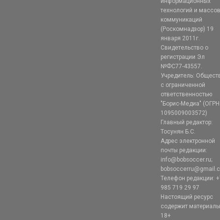
информационных
технологий и массо
коммуникаций
(Роскомнадзор) 19
января 2011г.
Свидетельство о
регистрации Эл
№ФС77-43557.
Учредитель: Общест
с ограниченной
ответственностью
"Борис-Медиа" (ОГРН
1095009003572)
Главный редактор:
Тосунян Б.С.
Адрес электронной
почты редакции:
info@bobsoccer.ru;
bobsoccerru@gmail.
Телефон редакции: +
985 719 29 97
Настоящий ресурс
содержит материал
18+