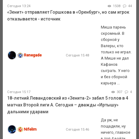
Сегодня 13:24
1508
44
«Зенит» отправляет Горшкова в «Оренбург», но сам игрок
отказывается - источник
Миша парень
скромный. В
сборной у
Валеры, кто
только не играл.
Renegade
Сегодня 15:48
А Мише не дал
Кафанов
сыграть. У него
и без сборной
карьера ...
Сегодня 15:17
307
4
18-летний Левандовский из «Зенита-2» забил 5 голов в 4
матчах Второй лиги А. Сегодня – дважды «Иртышу»
дальними ударами
Да уж, не
пощадили, ну
Nifelim
Сегодня 15:46
ничего, главное
в топ 4 войти