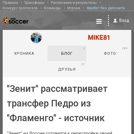
Правила
Трансферы
Расписание и результаты
Конкурс прогнозов
Команды
Игроки
Фрибет без депозита
Вход
MIKE81
3
289
ХРОНИКА
БЛОГ
ФОТО
22
ДРУЗЬЯ
"Зенит" рассматривает
трансфер Педро из
"Фламенго" - источник
"Зенит" из России готовится к перестройке своей