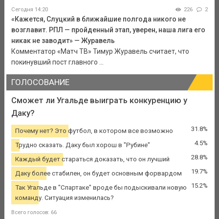
Сегодня 14:20
226
2
«Кажется, Слуцкий в ближайшие полгода никого не
возглавит. РПЛ — пройденный этап, уверен, наша лига его
никак не заводит» — Журавель
Комментатор «Матч ТВ» Тимур Журавель считает, что
покинувший пост главного ...
ГОЛОСОВАНИЕ
Сможет ли Угальде выиграть конкуренцию у
Даку?
31.8%
Почему нет? Это футбол, в котором все возможно
4.5%
Трудно сказать. Даку был хорош в "Рубине"
28.8%
Каждый будет стараться доказать, что он лучший
19.7%
Даку более стабилен, он будет основным форвардом
15.2%
Так Угальде в "Спартаке" вроде бы подыскивали новую
команду. Ситуация изменилась?
Всего голосов: 66