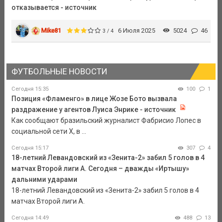
отказывается - источник
Mike81
6 Июля 2025
5024
46
3 / 4
ФУТБОЛЬНЫЕ НОВОСТИ
Сегодня 15:35
100
1
Позиция «Фламенго» в лице Жозе Бото вызвала
раздражение у агентов Луиса Энрике - источник
Как сообщают бразильский журналист Фабрисио Лопес в
социальной сети Х, в ...
Сегодня 15:17
307
4
18-летний Левандовский из «Зенита-2» забил 5 голов в 4
матчах Второй лиги А. Сегодня – дважды «Иртышу»
дальними ударами
18-летний Левандовский из «Зенита-2» забил 5 голов в 4
матчах Второй лиги А.
Сегодня 14:49
488
13