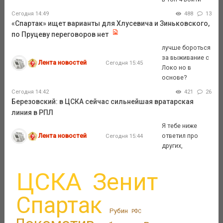
Сегодня 14:49
488
13
«Спартак» ищет варианты для Хлусевича и Зиньковского,
по Пруцеву переговоров нет
лучше бороться
за выживание с
Лента новостей
Сегодня 15:45
Локо но в
основе?
Сегодня 14:42
421
26
Березовский: в ЦСКА сейчас сильнейшая вратарская
линия в РПЛ
Я тебе ниже
Лента новостей
ответил про
Сегодня 15:44
других,
ЦСКА
Зенит
Спартак
Рубин
РФС