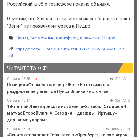
Российский клуб о трансфере пока не объявил.
Отметим, что 3 июля тот же истосник сообщал, что пока
"Зенит" не проявлял интереса к Педро.
Зенит
,
Возможные трансферы
,
Фламенго
,
Педро
https://x.com/JulioMiguelNeto/status/1941667969798418742
ЧИТАЙТЕ ТАКЖЕ:
Сегодня 15:35
211
1
Позиция «Фламенго» в лице Жозе Бото вызвала
раздражение у агентов Луиса Энрике - источник
Сегодня 15:17
359
5
18-летний Левандовский из «Зенита-2» забил 5 голов в 4
матчах Второй лиги А. Сегодня – дважды «Иртышу»
дальними ударами
Сегодня 13:24
1508
44
«Зенит» отправляет Горшкова в «Оренбург», но сам игрок