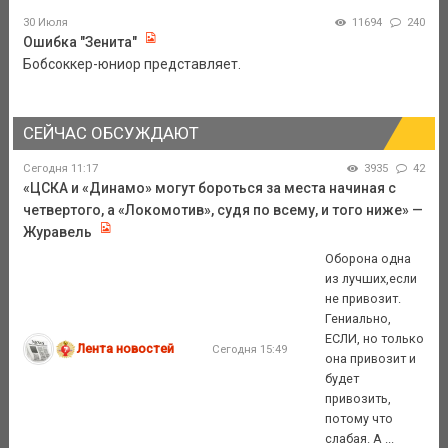
30 Июля
11694
240
Ошибка "Зенита"
Бобсоккер-юниор представляет.
СЕЙЧАС ОБСУЖДАЮТ
Сегодня 11:17
3935
42
«ЦСКА и «Динамо» могут бороться за места начиная с
четвертого, а «Локомотив», судя по всему, и того ниже» —
Журавель
Оборона одна
из лучших,если
не привозит.
Гениально,
ЕСЛИ, но только
Лента новостей
Сегодня 15:49
она привозит и
будет
привозить,
потому что
слабая. А ...