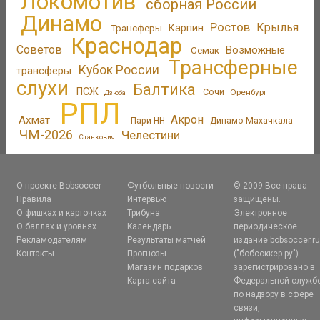
Локомотив
сборная России
Динамо
Ростов
Крылья
Трансферы
Карпин
Краснодар
Советов
Возможные
Семак
Трансферные
Кубок России
трансферы
слухи
Балтика
ПСЖ
Сочи
Оренбург
Дзюба
РПЛ
Акрон
Ахмат
Пари НН
Динамо Махачкала
ЧМ-2026
Челестини
Станкович
О проекте Bobsoccer
Футбольные новости
© 2009 Все права
Правила
Интервью
защищены.
О фишках и карточках
Трибуна
Электронное
О баллах и уровнях
Календарь
периодическое
Рекламодателям
Результаты матчей
издание bobsoccer.r
Контакты
Прогнозы
("бобсоккер.ру")
Магазин подарков
зарегистрировано в
Карта сайта
Федеральной служб
по надзору в сфере
связи,