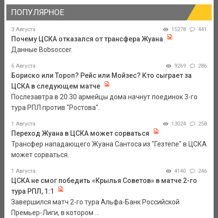
ПОПУЛЯРНОЕ
3 Августа
15278
441
Почему ЦСКА отказался от трансфера Жуана
Данные Bobsoccer.
6 Августа
9269
286
Бориско или Тороп? Рейс или Мойзес? Кто сыграет за
ЦСКА в следующем матче
Послезавтра в 20.30 армейцы дома начнут поединок 3-го
тура РПЛ против "Ростова".
1 Августа
13024
258
Переход Жуана в ЦСКА может сорваться
Трансфер нападающего Жуана Сантоса из "Гезтепе" в ЦСКА
может сорваться.
1 Августа
4140
246
ЦСКА не смог победить «Крылья Советов» в матче 2-го
тура РПЛ, 1:1
Завершился матч 2-го тура Альфа-Банк Российской
Премьер-Лиги, в котором ...