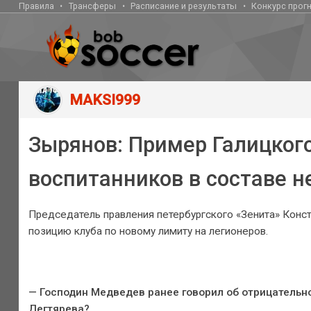
Правила
Трансферы
Расписание и результаты
Конкурс прог
MAKSI999
Зырянов: Пример Галицкого
воспитанников в составе н
Председатель правления петербургского «Зенита» Конст
позицию клуба по новому лимиту на легионеров.
— Господин Медведев ранее говорил об отрицательн
Дегтярева?