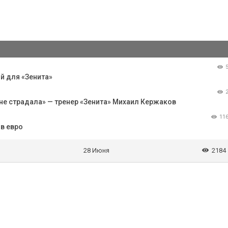
й для «Зенита»
не страдала» — тренер «Зенита» Михаил Кержаков
11
в евро
28 Июня
2184