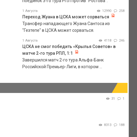
поединок 3-го тура РПЛ против "Ростова".
1 Августа
12990
258
Переход Жуана в ЦСКА может сорваться
Трансфер нападающего Жуана Сантоса из
"Гезтепе" в ЦСКА может сорваться.
1 Августа
4118
246
ЦСКА не смог победить «Крылья Советов» в
матче 2-го тура РПЛ, 1:1
Завершился матч 2-го тура Альфа-Банк
Российской Премьер-Лиги, в котором ...
31
1
8313
188