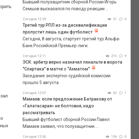
Бывший полузащитник сборной России Игорь
орить
Семшов высказался по поводу реакции ...
Сегодня 12:29
51
0
Третий тур РПЛ из-за дисквалификации
пропустит лишь один футболист
Сегодня, 8 августа, стартует третий тур Альфа-
Банк Российской Премьер-лиги.
Сегодня 12:11
215
9
ЭСК: арбитр верно назначил пенальти в ворота
"Спартака" в матче с "Ахматом"
Заседание экспертно-судейской комиссии
прошло 5 августа.
Сегодня 12:07
65
1
азал
Мамаев: если предложение Батракову от
«Галатасарая» не болтовня, надо
рассматривать
но
Бывший футболист сборной России Павел
нных
Мамаев заявил, что полузащитник ...
Сегодня 12:06
134
0