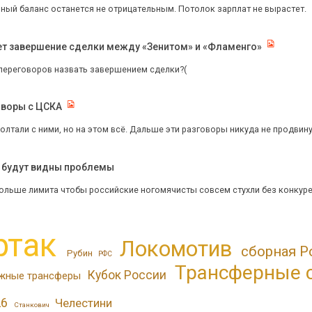
рный баланс останется не отрицательным. Потолок зарплат не вырастет.
ет завершение сделки между «Зенитом» и «Фламенго»
переговоров назвать завершением сделки?(
оворы с ЦСКА
лтали с ними, но на этом всё. Дальше эти разговоры никуда не продвинули
, будут видны проблемы
ольше лимита чтобы российские ногомячисты совсем стухли без конкуре
ртак
Локомотив
сборная Р
Рубин
РФС
Трансферные 
Кубок России
жные трансферы
26
Челестини
Станкович