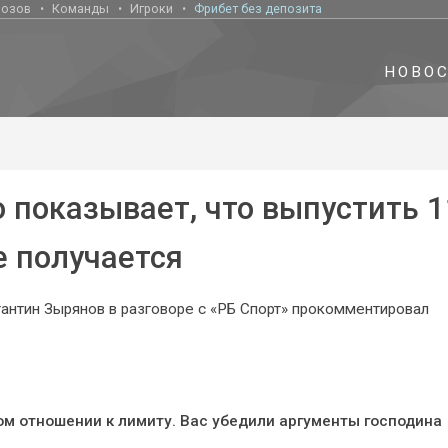
нозов
Команды
Игроки
Фрибет без депозита
НОВО
 показывает, что выпустить 1
е получается
антин Зырянов в разговоре с «РБ Спорт» прокомментировал
ом отношении к лимиту. Вас убедили аргументы господина