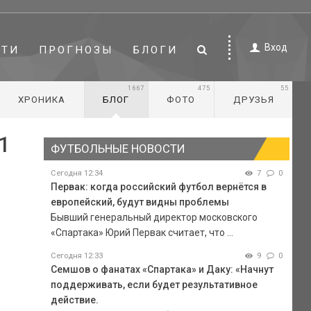
Вход
СТИ
ПРОГНОЗЫ
БЛОГИ
1667
475
55
ХРОНИКА
БЛОГ
ФОТО
ДРУЗЬЯ
1
ФУТБОЛЬНЫЕ НОВОСТИ
Сегодня 12:34
7
0
Первак: когда российский футбол вернётся в
европейский, будут видны проблемы
Бывший генеральный директор московского
«Спартака» Юрий Первак считает, что ...
Сегодня 12:33
9
0
Семшов о фанатах «Спартака» и Даку: «Начнут
поддерживать, если будет результативное
действие.