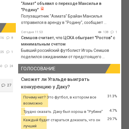
"Ахмат" объявил о переходе Мансильи в
"Родину"
Полузащитник "Ахмата" Брайан Мансилья
отправился в аренду в "Родину", сообщает ...
Сегодня 11:53
138
1
Семшов считает, что ЦСКА обыграет "Ростов" с
516
8
минимальным счетом
Бывший российский футболист Игорь Семшов
225
1
поделился ожиданиями от предстоящего ...
60
24
ГОЛОСОВАНИЕ
Сможет ли Угальде выиграть
27
конкуренцию у Даку?
31.3%
Почему нет? Это футбол, в котором все
возможно
4.7%
Трудно сказать. Даку был хорош в "Рубине"
29.7%
Каждый будет стараться доказать, что он
лучший