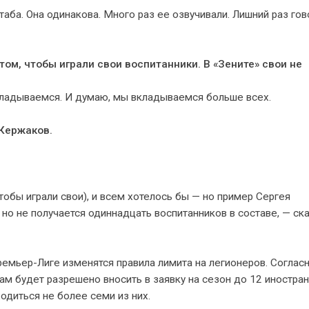
таба. Она одинакова. Много раз ее озвучивали. Лишний раз гов
том, чтобы играли свои воспитанники. В «Зените» свои не
вкладываемся. И думаю, мы вкладываемся больше всех.
 Кержаков.
обы играли свои), и всем хотелось бы — но пример Сергея
 но не получается одиннадцать воспитанников в составе, — ск
емьер-Лиге изменятся правила лимита на легионеров. Соглас
ам будет разрешено вносить в заявку на сезон до 12 иностра
одиться не более семи из них.