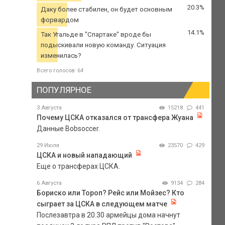
20.3%
Даку более стабилен, он будет основным
форвардом
14.1%
Так Угальде в "Спартаке" вроде бы
подыскивали новую команду. Ситуация
изменилась?
Всего голосов: 64
ПОПУЛЯРНОЕ
3 Августа
15218
441
Почему ЦСКА отказался от трансфера Жуана
Данные Bobsoccer.
29 Июля
23570
429
ЦСКА и новый нападающий
Еще о трансферах ЦСКА.
6 Августа
9134
284
Бориско или Тороп? Рейс или Мойзес? Кто
сыграет за ЦСКА в следующем матче
Послезавтра в 20.30 армейцы дома начнут