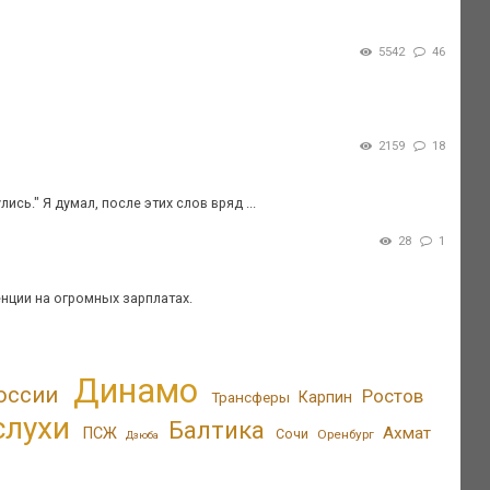
5542
46
2159
18
сь." Я думал, после этих слов вряд ...
28
1
нции на огромных зарплатах.
Динамо
оссии
Ростов
Трансферы
Карпин
слухи
Балтика
Ахмат
ПСЖ
Сочи
Оренбург
Дзюба