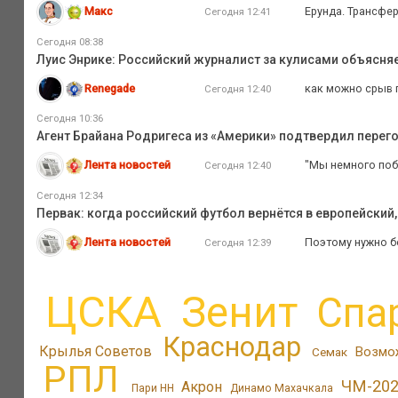
Макс
Ерунда. Трансфе
Сегодня 12:41
Сегодня 08:38
Луис Энрике: Российский журналист за кулисами объясня
Renegade
как можно срыв 
Сегодня 12:40
Сегодня 10:36
Агент Брайана Родригеса из «Америки» подтвердил перег
Лента новостей
"Мы немного побо
Сегодня 12:40
Сегодня 12:34
Первак: когда российский футбол вернётся в европейский
Лента новостей
Поэтому нужно б
Сегодня 12:39
ЦСКА
Зенит
Спа
Краснодар
Крылья Советов
Возмо
Семак
РПЛ
ЧМ-20
Акрон
Пари НН
Динамо Махачкала