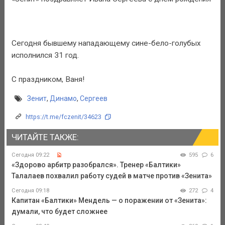
Сегодня бывшему нападающему сине-бело-голубых
исполнился 31 год.
С праздником, Ваня!
Зенит
,
Динамо
,
Сергеев
https://t.me/fczenit/34623
ЧИТАЙТЕ ТАКЖЕ:
Сегодня 09:22
595
6
«Здорово арбитр разобрался». Тренер «Балтики»
Талалаев похвалил работу судей в матче против «Зенита»
Сегодня 09:18
272
4
Капитан «Балтики» Мендель — о поражении от «Зенита»:
думали, что будет сложнее