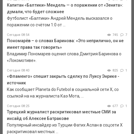
Капитан «Балтики» Мендель — о поражении от «Зенита»:
думали, что будет сложнее
Футболист «Балтики» Андрей Мендель высказался о
поражении со счётом 1:0 от ...
Сегодня 08:54
745
7
Пономарёв – о словах Баринова: «Это неприлично, он не
имеет права так говорить»
Владимир Пономарев оценил слова Дмитрия Баринова о
«Локомотиве».
Сегодня 08:40
825
1
«Фламенго» спешит закрыть сделку по Луису Энрике -
источник
Как сообщает Planeta do Futebol в социальной сети Х, со
ссылкой на на журналиста Каэ Мота, ...
Сегодня 08:25
677
1
Турецкий журналист раскритиковал местные СМИ за
инсайд об Алексее Батракове
Популярный инсайдер из Турции Фатих Аслан в соцсети X
раскритиковал местных ...