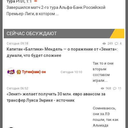
тура РПЛ, 1:1
Завершился матч 2-го тура Альфа-Банк Российской
Премьер-Лиги, в котором ...
СЕЙЧАС ОБСУЖДАЮТ
Сегодня 09:18
249
4
Капитан «Балтики» Мендель — о поражении от «Зенита»:
думали, что будет сложнее
Так то и они
вторым
Тутен(хам) он
Сегодня 10:10
составом
играли....
Сегодня 06:52
968
11
«Зенит» желает получить 30 млн. евро авансом за
трансфер Луиса Энрике - источник
Сомневаюсь,
они за ЛЭ
пошли, так как
Альмада