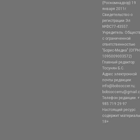
(Роскомнадзор) 19
января 2011г.
Свидетельство о
регистрации Эл
№ФС77-43557.
Учредитель: Общест
с ограниченной
ответственностью
"Борис-Медиа" (ОГРН
1095009003572)
Главный редактор:
Тосунян Б.С.
Адрес электронной
почты редакции:
info@bobsoccer.ru;
bobsoccerru@gmail.
Телефон редакции: +
985 719 29 97
Настоящий ресурс
содержит материал
18+