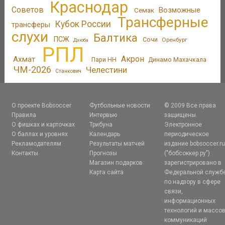
Краснодар
Советов
Возможные
Семак
Трансферные
Кубок России
трансферы
слухи
Балтика
ПСЖ
Сочи
Оренбург
Дзюба
РПЛ
Акрон
Ахмат
Пари НН
Динамо Махачкала
ЧМ-2026
Челестини
Станкович
О проекте Bobsoccer
Футбольные новости
© 2009 Все права
Правила
Интервью
защищены.
О фишках и карточках
Трибуна
Электронное
О баллах и уровнях
Календарь
периодическое
Рекламодателям
Результаты матчей
издание bobsoccer.r
Контакты
Прогнозы
("бобсоккер.ру")
Магазин подарков
зарегистрировано в
Карта сайта
Федеральной служб
по надзору в сфере
связи,
информационных
технологий и массо
коммуникаций