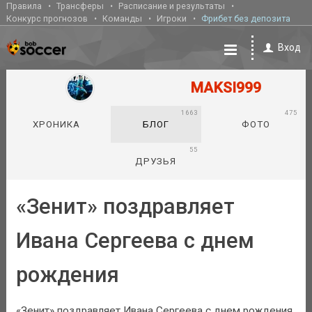
Правила
Трансферы
Расписание и результаты
Конкурс прогнозов
Команды
Игроки
Фрибет без депозита
Вход
MAKSI999
1663
475
ХРОНИКА
БЛОГ
ФОТО
55
ДРУЗЬЯ
«Зенит» поздравляет
Ивана Сергеева с днем
рождения
«Зенит» поздравляет Ивана Сергеева с днем рождения