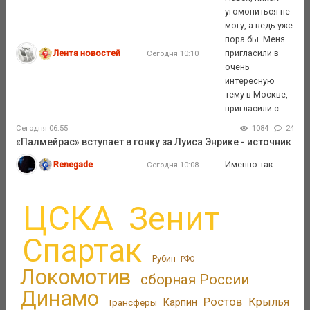
угомониться не
могу, а ведь уже
пора бы. Меня
Лента новостей
пригласили в
Сегодня 10:10
очень
интересную
тему в Москве,
пригласили с ...
Сегодня 06:55
1084
24
«Палмейрас» вступает в гонку за Луиса Энрике - источник
Renegade
Именно так.
Сегодня 10:08
ЦСКА
Зенит
Спартак
Рубин
РФС
Локомотив
сборная России
Динамо
Ростов
Крылья
Трансферы
Карпин