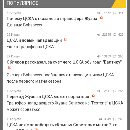
ПОПУЛЯРНОЕ
3 Августа
14482
441
Почему ЦСКА отказался от трансфера Жуана
Данные Bobsoccer.
29 Июля
22995
429
ЦСКА и новый нападающий
Еще о трансферах ЦСКА.
27 Июля
13109
265
Обляков рассказал, за счет чего ЦСКА обыграл "Балтику"
Эксперт Bobsoccer пообщался с полузащитником ЦСКА
после первого матча сезона.
1 Августа
12511
258
Переход Жуана в ЦСКА может сорваться
Трансфер нападающего Жуана Сантоса из "Гезтепе" в ЦСКА
может сорваться.
1 Августа
3949
246
ЦСКА не смог победить «Крылья Советов» в матче 2-го