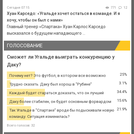
Сегодня 07:15
771
12
Хуан Карседо: «Угальде хочет остаться в команде. И я
хочу, чтобы он был с нами»
Главный тренер «Спартака» Хуан Карлос Карседо
высказался о будущем нападающего ...
ГОЛОСОВАНИЕ
Сможет ли Угальде выиграть конкуренцию у
Даку?
25%
Почему нет? Это футбол, в котором все возможно
3.1%
Трудно сказать. Даку был хорош в "Рубине"
34.4%
Каждый будет стараться доказать, что он лучший
15.6%
Даку более стабилен, он будет основным форвардом
21.9%
Так Угальде в "Спартаке" вроде бы подыскивали новую
команду. Ситуация изменилась?
Всего голосов: 32