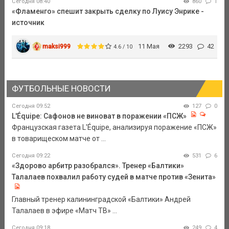
Сегодня 08:40
860
1
«Фламенго» спешит закрыть сделку по Луису Энрике -
источник
maksi999
11 Мая
2293
42
4.6 / 10
ФУТБОЛЬНЫЕ НОВОСТИ
Сегодня 09:52
127
0
L'Équipe: Сафонов не виноват в поражении «ПСЖ»
Французская газета L'Équipe, анализируя поражение «ПСЖ»
в товарищеском матче от ...
Сегодня 09:22
531
6
«Здорово арбитр разобрался». Тренер «Балтики»
Талалаев похвалил работу судей в матче против «Зенита»
Главный тренер калининградской «Балтики» Андрей
Талалаев в эфире «Матч ТВ» ...
Сегодня 09:18
249
4