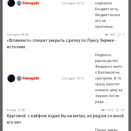
Renegade
сорвался.
Сегодня 10:10
Бюджет есть,
бюджет выше
его не
прыгнешь.
Сегодня 08:40
825
1
«Фламенго» спешит закрыть сделку по Луису Энрике -
источник
Надеюсь
руководство
Фламенго матч
с Балтикой не
Renegade
смотрели. А то
Сегодня 10:10
сразу захотят
скинуть цену за
Энрике после
ряда ...
Вчера 15:30
1312
57
Круговой: с кайфом ездил бы на метро, но рядом со мной
его нет
Павел, никак