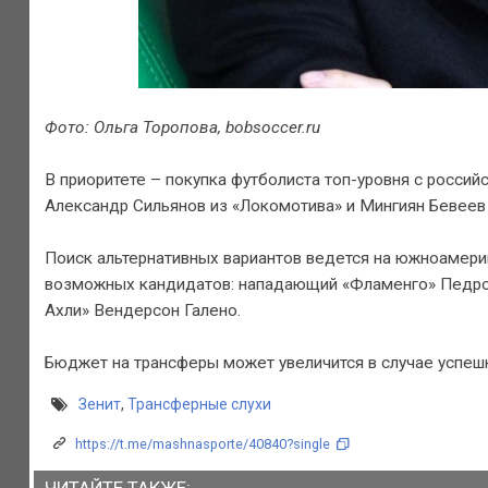
Фото: Ольга Торопова, bobsoccer.ru
В приоритете – покупка футболиста топ-уровня с россий
Александр Сильянов из «Локомотива» и Мингиян Бевеев 
Поиск альтернативных вариантов ведется на южноамери
возможных кандидатов: нападающий «Фламенго» Педро А
Ахли» Вендерсон Галено.
Бюджет на трансферы может увеличится в случае успешн
Зенит
,
Трансферные слухи
https://t.me/mashnasporte/40840?single