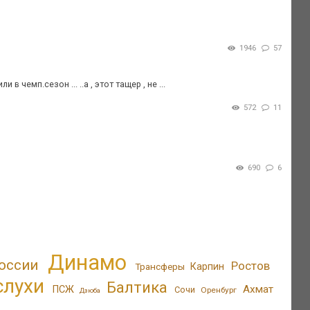
1946
57
в чемп.сезон ... ..а , этот тащер , не ...
572
11
690
6
Динамо
оссии
Ростов
Трансферы
Карпин
слухи
Балтика
Ахмат
ПСЖ
Сочи
Оренбург
Дзюба