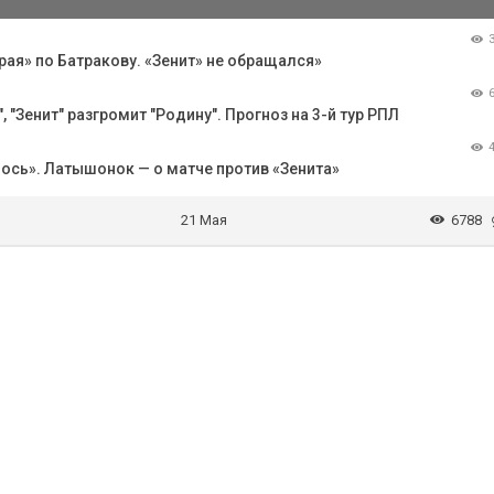
рая» по Батракову. «Зенит» не обращался»
 "Зенит" разгромит "Родину". Прогноз на 3-й тур РПЛ
лось». Латышонок — о матче против «Зенита»
21 Мая
6788