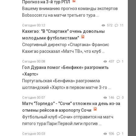
Прогноз на 3-й тур РПЛ
Вашему вниманию прогноз команды экспертов
Bobsoccer.ru на матчи третьего тура ...
Сегодня 00:12
572
11
Кахигао: "В "Спартаке" очень довольны
молодыми футболистами"
Спортивный директор «Спартака» Франсис
Кахигао рассказал «Матч ТВ», что клуб ...
Сегодня 00:08
437
1
Гол Дурана помог «Бенфике» разгромить
«Хартс»
Португальская «Бенфика» разгромила
шотландский «Хартс» в первом матче 3-го ...
Сегодня 00:07
146
0
Матч "Торпедо" - "Сочи" отложен на день из-за
отмены рейсов в аэропорту Сочи
Футбольный клуб «Сочи» отправится на матч
пятого тура Пари Первой лиги против ...
Сегодня 00:03
936
1