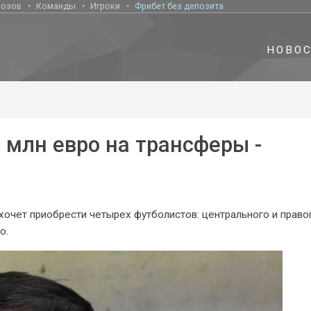
нозов
Команды
Игроки
Фрибет без депозита
НОВО
0 млн евро на трансферы -
хочет приобрести четырех футболистов: центрального и право
о.