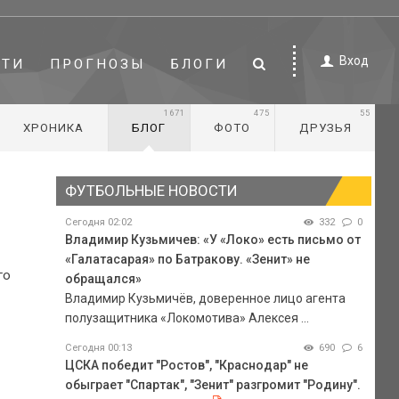
Вход
СТИ
ПРОГНОЗЫ
БЛОГИ
1671
475
55
ХРОНИКА
БЛОГ
ФОТО
ДРУЗЬЯ
ФУТБОЛЬНЫЕ НОВОСТИ
Сегодня 02:02
332
0
Владимир Кузьмичев: «У «Локо» есть письмо от
«Галатасарая» по Батракову. «Зенит» не
го
обращался»
Владимир Кузьмичёв, доверенное лицо агента
полузащитника «Локомотива» Алексея ...
Сегодня 00:13
690
6
ЦСКА победит "Ростов", "Краснодар" не
обыграет "Спартак", "Зенит" разгромит "Родину".