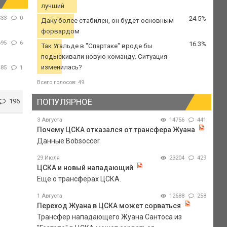
лучший
333
0
24.5%
Даку более стабилен, он будет основным
форвардом
695
6
16.3%
Так Угальде в "Спартаке" вроде бы
подыскивали новую команду. Ситуация
изменилась?
485
1
Всего голосов: 49
ПОПУЛЯРНОЕ
196
3 Августа
14756
441
Почему ЦСКА отказался от трансфера Жуана
Данные Bobsoccer.
29 Июля
23204
429
ЦСКА и новый нападающий
Еще о трансферах ЦСКА.
1 Августа
12688
258
Переход Жуана в ЦСКА может сорваться
Трансфер нападающего Жуана Сантоса из