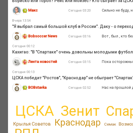
Бориско или Тороп? Рейс или Мойзес? Кто сыграет за ЦС
Макс
Сильно не буду, 
Сегодня 03:20
Вчера 13:54
"Я выбрал самый большой клуб в России". Даку - о перехо
Bobsoccer News
Вот , был , кто бе
Сегодня 03:16
Сегодня 00:12
Кахигао: "В "Спартаке" очень довольны молодыми футбо
Лента новостей
Пока осторожны
Сегодня 03:15
Сегодня 00:13
ЦСКА победит "Ростов", "Краснодар" не обыграет "Спартак",
BOBstavka
Нас на прошлой д
Сегодня 02:52
ЦСКА
Зенит
Спа
Краснодар
Крылья Советов
Возмо
Семак