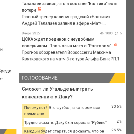
Талалаев заявил, что в составе "Балтики" есть
потери
Главный тренер калининградской «Балтики»
Андрей Талалаев заявил в эфире «Матч ...
Вчера 23:27
1080
5
ЦСКА ждет поединок с неудобным
соперником. Прогноз на матч с "Ростовом"
 и
Прогноз обозревателя Bobsoccer.ru Максима
Квятковского на матч 3-го тура Альфа-Банк РПЛ
...
Среди
ГОЛОСОВАНИЕ
ь-
Сможет ли Угальде выиграть
конкуренцию у Даку?
30.6%
Почему нет? Это футбол, в котором все
возможно
2%
Трудно сказать. Даку был хорош в "Рубине"
26.5%
Каждый будет стараться доказать, что он