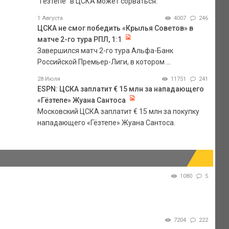
"Гезтепе" в ЦСКА может сорваться.
1 Августа
4007
246
ЦСКА не смог победить «Крылья Советов» в
матче 2-го тура РПЛ, 1:1
Завершился матч 2-го тура Альфа-Банк
Российской Премьер-Лиги, в котором ...
28 Июля
11751
241
ESPN: ЦСКА заплатит € 15 млн за нападающего
«Гёзтепе» Жуана Сантоса
Московский ЦСКА заплатит € 15 млн за покупку
нападающего «Гёзтепе» Жуана Сантоса.
1080
5
7204
222