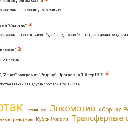
КА в следующем матче
но две замены в защиту - это сильно.
де в "Спартак"
лоруссам пятак отгружал , будьбавед его любит , тот , кто делал вещи, купили 
листами"
й оптимизм.
 "Зенит" разгромит "Родину". Прогноз на 3-й тур РПЛ
истанции как раз другие сожрали в том числе..
ртак
Локомотив
сборная Р
Рубин
РФС
Трансферные 
Кубок России
жные трансферы