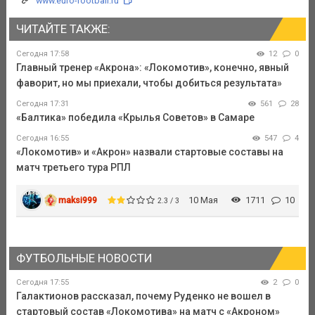
www.euro-football.ru
ЧИТАЙТЕ ТАКЖЕ:
Сегодня 17:58
12
0
Главный тренер «Акрона»: «Локомотив», конечно, явный
фаворит, но мы приехали, чтобы добиться результата»
Сегодня 17:31
561
28
«Балтика» победила «Крылья Советов» в Самаре
Сегодня 16:55
547
4
«Локомотив» и «Акрон» назвали стартовые составы на
матч третьего тура РПЛ
maksi999
10 Мая
1711
10
2.3 / 3
ФУТБОЛЬНЫЕ НОВОСТИ
Сегодня 17:55
2
0
Галактионов рассказал, почему Руденко не вошел в
стартовый состав «Локомотива» на матч с «Акроном»