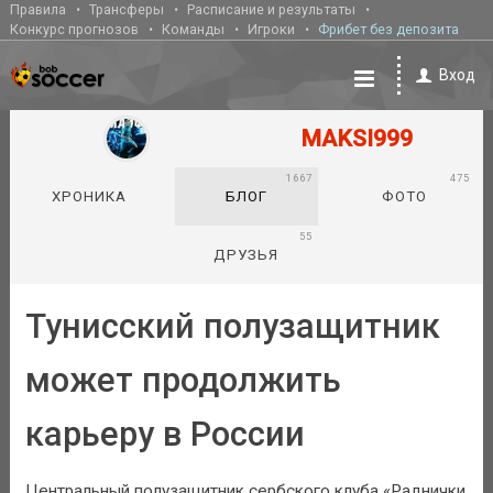
Правила
Трансферы
Расписание и результаты
Конкурс прогнозов
Команды
Игроки
Фрибет без депозита
Вход
MAKSI999
1667
475
ХРОНИКА
БЛОГ
ФОТО
55
ДРУЗЬЯ
Тунисский полузащитник
может продолжить
карьеру в России
Центральный полузащитник сербского клуба «Раднички