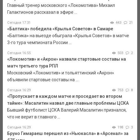
Главный тренер московского «Локомотива» Михаил
Галактионов рассказал в эфире ...
Сегодня 17:31
443
21
«Балтика» победила «Крылья Советов» в Самаре
«Балтика» на выезде обыграла «Крылья Советов» в матче
3-го тура чемпионата России ...
Сегодня 16:55
503
2
«Локомотив» и «Акрон» назвали стартовые составы на
матч третьего тура РПЛ
Московский «Локомотив» и тольяттинский «Акрон»
объявили стартовые составы на ...
Сегодня 16:29
753
8
«Пропускает в каждом матче и проседает во втором
тайме»: Масалитин назвал две главные проблемы ЦСКА
Бывший футболист ЦСКА Валерий Масалитин признался,
что не верит в главного ...
Сегодня 16:29
198
3
Бруно Гимараеш перешел из «Ньюкасла» в «Арсенал» за