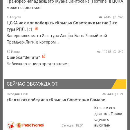
Трансфер нападающего Жуана Сантоса из "Гезтепе" в ЦСКА
может сорваться.
1 Августа
4145
246
ЦСКА не смог победить «Крылья Советов» в матче 2-го
тура РПЛ, 1:1
Завершился матч 2-го тура Альфа-Банк Российской
Премьер-Лиги, в котором ...
30 Июля
11712
240
Ошибка "Зенита"
Бобсоккер-юниор представляет.
СЕЙЧАС ОБСУЖДАЮТ
Сегодня 17:31
443
21
«Балтика» победила «Крылья Советов» в Самаре
Кто нам его
даст то... После
случая с
PetroTvorets
выбитым
Сегодня 18:04