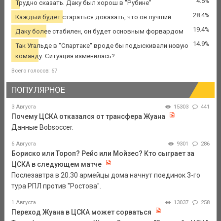
4.5%
Трудно сказать. Даку был хорош в "Рубине"
28.4%
Каждый будет стараться доказать, что он лучший
19.4%
Даку более стабилен, он будет основным форвардом
14.9%
Так Угальде в "Спартаке" вроде бы подыскивали новую
команду. Ситуация изменилась?
Всего голосов: 67
ПОПУЛЯРНОЕ
3 Августа
15303
441
Почему ЦСКА отказался от трансфера Жуана
Данные Bobsoccer.
6 Августа
9301
286
Бориско или Тороп? Рейс или Мойзес? Кто сыграет за
ЦСКА в следующем матче
Послезавтра в 20.30 армейцы дома начнут поединок 3-го
тура РПЛ против "Ростова".
1 Августа
13037
258
Переход Жуана в ЦСКА может сорваться