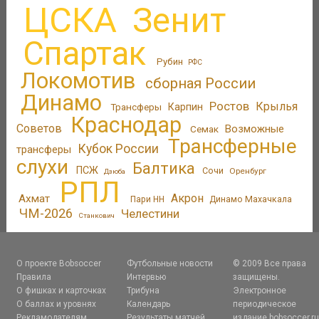
ЦСКА
Зенит
Спартак
Рубин
РФС
Локомотив
сборная России
Динамо
Ростов
Крылья
Трансферы
Карпин
Краснодар
Советов
Возможные
Семак
Трансферные
Кубок России
трансферы
слухи
Балтика
ПСЖ
Сочи
Оренбург
Дзюба
РПЛ
Акрон
Ахмат
Пари НН
Динамо Махачкала
ЧМ-2026
Челестини
Станкович
О проекте Bobsoccer
Футбольные новости
© 2009 Все права
Правила
Интервью
защищены.
О фишках и карточках
Трибуна
Электронное
О баллах и уровнях
Календарь
периодическое
Рекламодателям
Результаты матчей
издание bobsoccer.r