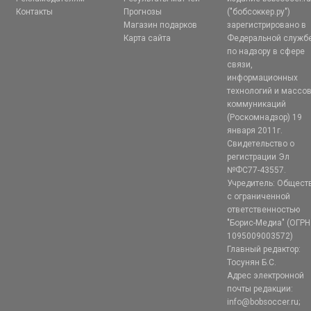
Контакты
Прогнозы
("бобсоккер.ру")
Магазин подарков
зарегистрировано в
Карта сайта
Федеральной служб
по надзору в сфере
связи,
информационных
технологий и массо
коммуникаций
(Роскомнадзор) 19
января 2011г.
Свидетельство о
регистрации Эл
№ФС77-43557.
Учредитель: Общест
с ограниченной
ответственностью
"Борис-Медиа" (ОГРН
1095009003572)
Главный редактор:
Тосунян Б.С.
Адрес электронной
почты редакции:
info@bobsoccer.ru;