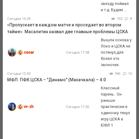
звезду поймал
и т.д. Будем ...
Сегодня 16:29
753
8
«Пропускает в каждом матче и проседает во втором
тайме»: Масалитин назвал две главные проблемы ЦСКА
Вышла основа у
Локо и ЦСКА не
cesar
потянул,для
Сегодня 17:58
болел это
звоночек.
Сегодня 15:50
946
10
МФЛ. ПФК ЦСКА – "Динамо" (Махачкала) – 4:0
Классный
парень.. Он
раньше
vv-zh
практически в
Сегодня 17:50
одиночку тянул
игру ЦСКА в
ЮФЛ 1