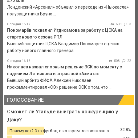
£75 млн
Лондонский «Арсенал» объявил о переходе из «Ньюкасла»
полузащитника Бруно ...
Сегодня 16:17
638
3
Пономарёв похвалил Игдисамова за работу с ЦСКА на
старте нового сезона РПЛ
Бывший защитник ЦСКА Владимир Пономарёв оценил
работу нового главного тренера ...
Сегодня 16:16
508
22
Николаев назвал спорным решение ЭСК по моменту с
падением Литвинова в штрафной «Ахмата»
Бывший арбитр ФИФА Алексей Николаев
прокомментировал «СЭ» решение ЭСК о том, что ...
ГОЛОСОВАНИЕ
Сможет ли Угальде выиграть конкуренцию у
Даку?
32.8%
Почему нет? Это футбол, в котором все возможно