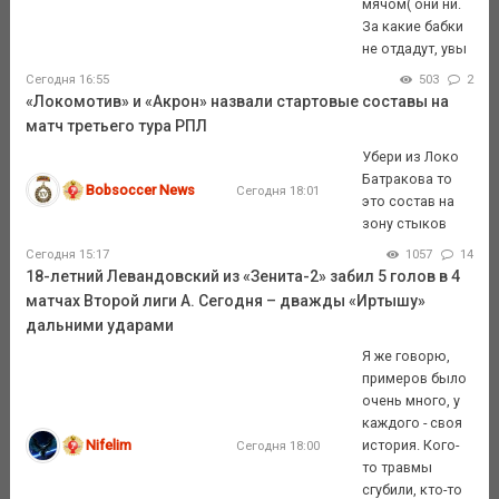
мячом( они ни.
За какие бабки
не отдадут, увы
Сегодня 16:55
503
2
«Локомотив» и «Акрон» назвали стартовые составы на
матч третьего тура РПЛ
Убери из Локо
Батракова то
Bobsoccer News
Сегодня 18:01
это состав на
зону стыков
Сегодня 15:17
1057
14
18-летний Левандовский из «Зенита-2» забил 5 голов в 4
матчах Второй лиги А. Сегодня – дважды «Иртышу»
дальними ударами
Я же говорю,
примеров было
очень много, у
каждого - своя
Nifelim
история. Кого-
Сегодня 18:00
то травмы
сгубили, кто-то