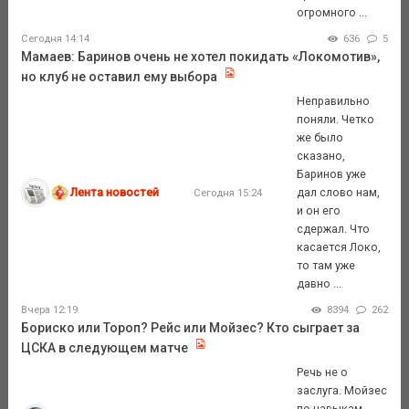
огромного ...
Сегодня 14:14
636
5
Мамаев: Баринов очень не хотел покидать «Локомотив»,
но клуб не оставил ему выбора
Неправильно
поняли. Четко
же было
сказано,
Баринов уже
Лента новостей
дал слово нам,
Сегодня 15:24
и он его
сдержал. Что
касается Локо,
то там уже
давно ...
Вчера 12:19
8394
262
Бориско или Тороп? Рейс или Мойзес? Кто сыграет за
ЦСКА в следующем матче
Речь не о
заслуга. Мойзес
по навыкам