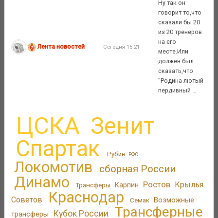
Ну так он
говорит то,что
сказали бы 20
из 20 тренеров
на его
Лента новостей
Сегодня 15:21
месте.Или
должен был
сказать,что
"Родина-лютый
пердивный ...
ЦСКА
Зенит
Спартак
Рубин
РФС
Локомотив
сборная России
Динамо
Ростов
Крылья
Трансферы
Карпин
Краснодар
Советов
Возможные
Семак
Трансферные
Кубок России
трансферы