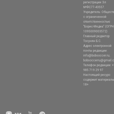
регистрации Эл
№ФС77-43557.
Учредитель: Общест
с ограниченной
ответственностью
"Борис-Медиа" (ОГРН
1095009003572)
Главный редактор:
Тосунян Б.С.
Адрес электронной
почты редакции:
info@bobsoccer.ru;
bobsoccerru@gmail.
Телефон редакции: +
985 719 29 97
Настоящий ресурс
содержит материал
18+