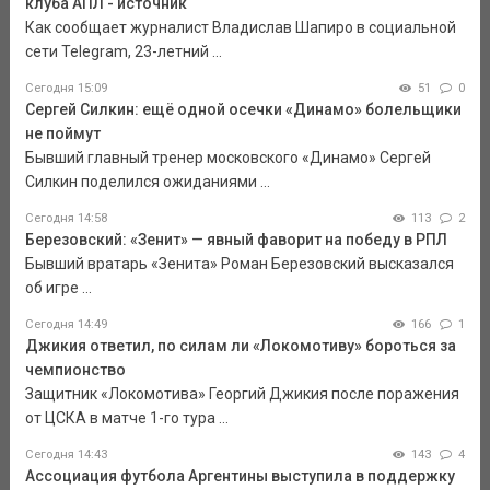
клуба АПЛ - источник
Как сообщает журналист Владислав Шапиро в социальной
сети Telegram, 23-летний ...
Сегодня 15:09
51
0
Сергей Силкин: ещё одной осечки «Динамо» болельщики
не поймут
Бывший главный тренер московского «Динамо» Сергей
Силкин поделился ожиданиями ...
Сегодня 14:58
113
2
Березовский: «Зенит» — явный фаворит на победу в РПЛ
Бывший вратарь «Зенита» Роман Березовский высказался
об игре ...
Сегодня 14:49
166
1
Джикия ответил, по силам ли «Локомотиву» бороться за
чемпионство
Защитник «Локомотива» Георгий Джикия после поражения
от ЦСКА в матче 1-го тура ...
Сегодня 14:43
143
4
Ассоциация футбола Аргентины выступила в поддержку