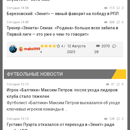
Сегодня 14:58
113
2
Березовский: «Зенит» — явный фаворит на победу в РПЛ
Сегодня 14:08
268
6
Тренер «Зенита» Семак: «Родина» больше всех забила в
Первой лиге — это уже о чем‑то говорит»
12 Августа
2070
4 /
maksi999
2025
28
4
ФУТБОЛЬНЫЕ НОВОСТИ
Сегодня 15:15
37
0
Игрок «Балтики» Максим Петров: после ухода лидеров
клуба стало тяжелее
Футболист «Балтики» Максим Петров высказался об уходе
ключевых игроков команды в ...
Сегодня 15:13
128
2
Густаво Пуэрта отказался от перехода в «Зенит» ради