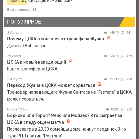
команду. Ситуация изменилась?
Всего голосов: 53
ПОПУЛЯРНОЕ
3 Августа
14910
441
Почему ЦСКА отказался от трансфера Жуана
Данные Bobsoccer.
29 Июля
23318
429
ЦСКА и новый нападающий
Еще о трансферах ЦСКА.
1 Августа
12780
258
Переход Жуана в ЦСКА может сорваться
Трансфер нападающего Жуана Сантоса из "Гезтепе" в ЦСКА
может сорваться.
Вчера 12:19
8286
252
Бориско или Тороп? Рейс или Мойзес? Кто сыграет за
ЦСКА в следующем матче
Послезавтра в 20.30 армейцы дома начнут поединок 3-го
тура РПЛ против "Ростова".