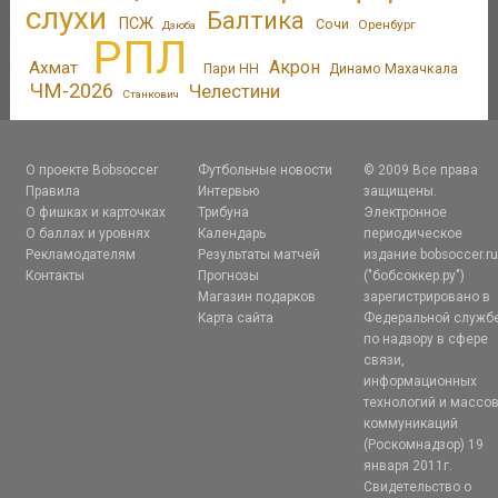
слухи
Балтика
ПСЖ
Сочи
Оренбург
Дзюба
РПЛ
Акрон
Ахмат
Пари НН
Динамо Махачкала
ЧМ-2026
Челестини
Станкович
О проекте Bobsoccer
Футбольные новости
© 2009 Все права
Правила
Интервью
защищены.
О фишках и карточках
Трибуна
Электронное
О баллах и уровнях
Календарь
периодическое
Рекламодателям
Результаты матчей
издание bobsoccer.r
Контакты
Прогнозы
("бобсоккер.ру")
Магазин подарков
зарегистрировано в
Карта сайта
Федеральной служб
по надзору в сфере
связи,
информационных
технологий и массо
коммуникаций
(Роскомнадзор) 19
января 2011г.
Свидетельство о