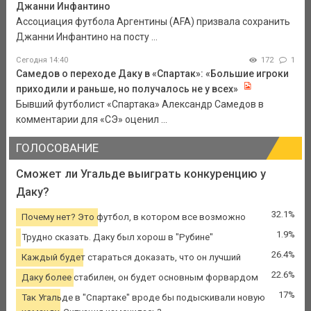
Джанни Инфантино
Ассоциация футбола Аргентины (AFA) призвала сохранить
Джанни Инфантино на посту ...
Сегодня 14:40
172
1
Самедов о переходе Даку в «Спартак»: «Большие игроки
приходили и раньше, но получалось не у всех»
Бывший футболист «Спартака» Александр Самедов в
комментарии для «СЭ» оценил ...
ГОЛОСОВАНИЕ
Сможет ли Угальде выиграть конкуренцию у
Даку?
32.1%
Почему нет? Это футбол, в котором все возможно
1.9%
Трудно сказать. Даку был хорош в "Рубине"
26.4%
Каждый будет стараться доказать, что он лучший
22.6%
Даку более стабилен, он будет основным форвардом
17%
Так Угальде в "Спартаке" вроде бы подыскивали новую