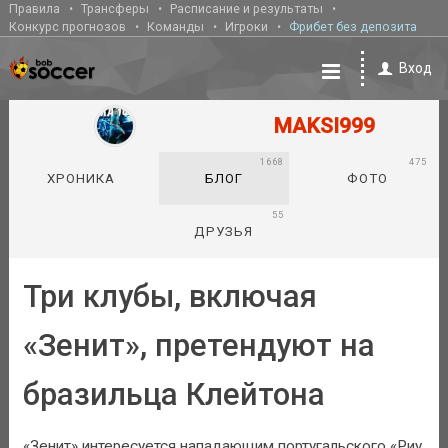
Правила
Трансферы
Расписание и результаты
Конкурс прогнозов
Команды
Игроки
Фрибет без депозита
Вход
MAKSI999
1668
475
ХРОНИКА
БЛОГ
ФОТО
55
ДРУЗЬЯ
Три клубы, включая
«Зенит», претендуют на
бразильца Клейтона
«Зенит» интересуется нападающим португальского «Риу