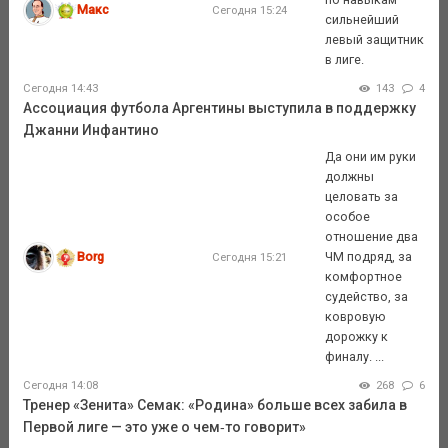
Макс
Сегодня 15:24
сильнейший
левый защитник
в лиге.
Сегодня 14:43
143
4
Ассоциация футбола Аргентины выступила в поддержку
Джанни Инфантино
Да они им руки
должны
целовать за
особое
отношение два
Borg
ЧМ подряд, за
Сегодня 15:21
комфортное
судейство, за
ковровую
дорожку к
финалу. ...
Сегодня 14:08
268
6
Тренер «Зенита» Семак: «Родина» больше всех забила в
Первой лиге — это уже о чем‑то говорит»