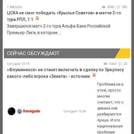
1 Августа
4046
246
ЦСКА не смог победить «Крылья Советов» в матче 2-го
тура РПЛ, 1:1
Завершился матч 2-го тура Альфа-Банк Российской
Премьер-Лиги, в котором ...
СЕЙЧАС ОБСУЖДАЮТ
Сегодня 13:14
1063
20
«Флуминенсе» не станет включать в сделку по Эркулесу
какого-либо игрока «Зенита» - источник
Проблема не в
этом, просто
многие
считают, что с
дивана они
Renegade
Сегодня 15:24
разбираются
лучше. И это
национальная
проблема