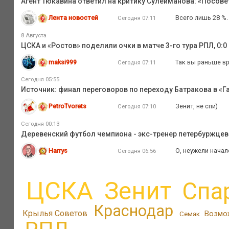
Агент Тюкавина ответил на критику Сулейманова: «Посове
Лента новостей
Всего лишь 28 %.
Сегодня 07:11
8 Августа
ЦСКА и «Ростов» поделили очки в матче 3-го тура РПЛ, 0:0
maksi999
Так вы раньше вр
Сегодня 07:11
Сегодня 05:55
Источник: финал переговоров по переходу Батракова в «Га
PetroTvorets
Зенит, не спи)
Сегодня 07:10
Сегодня 00:13
Деревенский футбол чемпиона - экс-тренер петербуржцев 
Harrys
О, неужели начал
Сегодня 06:56
ЦСКА
Зенит
Спа
Краснодар
Крылья Советов
Возмо
Семак