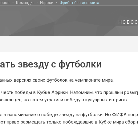
нозов
Команды
Игроки
Фрибет без депозита
НОВО
ать звезду с футболки
анных версиях своих футболок на чемпионате мира.
 в честь победы в Кубке Африки. Напомним, что прошлый розы
кканцев, но затем утратили победу в кулуарных интригах.
ил в напоминание о победе звезду на футболки. Но ФИФА поп
меют право размещать только побеждавшие в Кубке мира сборн