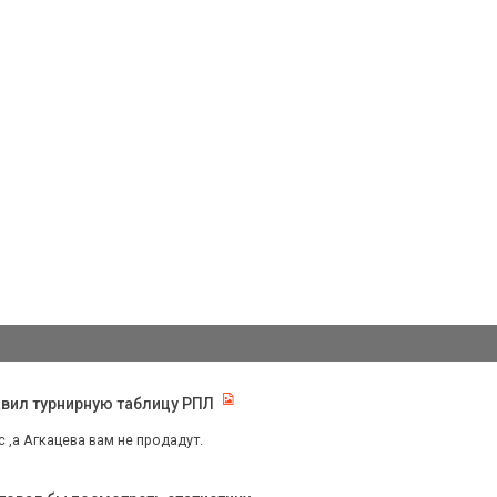
лавил турнирную таблицу РПЛ
с ,а Агкацева вам не продадут.