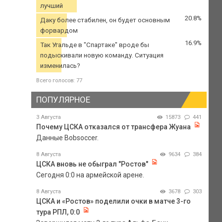
лучший
20.8%
Даку более стабилен, он будет основным
форвардом
16.9%
Так Угальде в "Спартаке" вроде бы
подыскивали новую команду. Ситуация
изменилась?
Всего голосов: 77
ПОПУЛЯРНОЕ
3 Августа
15873
441
Почему ЦСКА отказался от трансфера Жуана
Данные Bobsoccer.
8 Августа
9634
384
ЦСКА вновь не обыграл "Ростов"
Сегодня 0:0 на армейской арене.
8 Августа
3678
303
ЦСКА и «Ростов» поделили очки в матче 3-го
тура РПЛ, 0:0