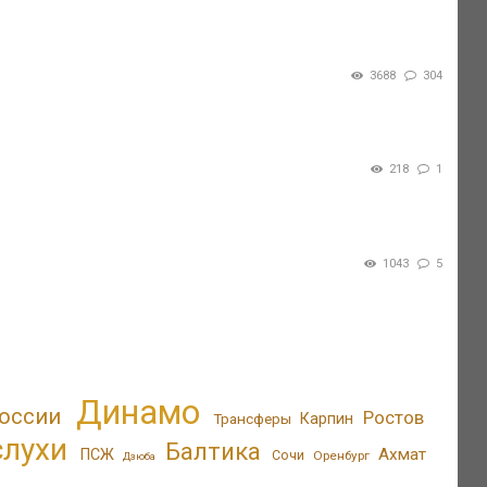
3688
304
218
1
1043
5
Динамо
России
Ростов
Трансферы
Карпин
слухи
Балтика
Ахмат
ПСЖ
Сочи
Оренбург
Дзюба