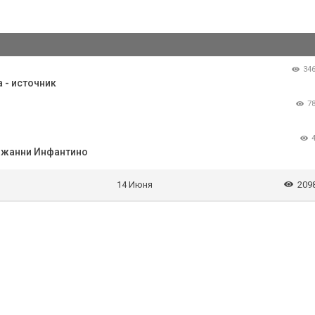
34
 - источник
7
Джанни Инфантино
14 Июня
209