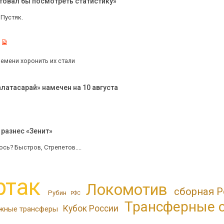
товал бы посмотреть статистику»
 Пустяк.
емени хоронить их стали
латасарай» намечен на 10 августа
разнес «Зенит»
ось? Быстров, Стрепетов....
ртак
Локомотив
сборная 
Рубин
РФС
Трансферные 
Кубок России
жные трансферы