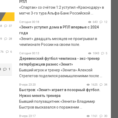
РПЛ
«Спартак» со счётом 1:2 уступил «Краснодару» в
матче 3-го тура Альфа-Банк Российской ...
Сегодня 00:18
643
12
68
37
«Зенит» уступил дома в РПЛ впервые с 2024
года
«Зенит» двадцать месяцев не проигрывал в
89
28
чемпионате России на своем поле.
476
6
Сегодня 00:13
1043
5
Деревенский футбол чемпиона - экс-тренер
петербуржцев разнес «Зенит»
8
1
Бывший игрок и тренер «Зенита» Алексей
Стрепетов поделился размышлениями после ...
Вчера 23:20
1625
34
Быстров: «Зенит» играет в позорный футбол.
Нужно менять тренера
Бывший полузащитник «Зенита» Владимир
Быстров высказался о поражении ...
Вчера 23:17
1161
30