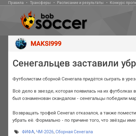
Правила
Трансферы
Расписание и результаты
Конкурс прог
MAKSI999
Сенегальцев заставили убр
Футболистам сборной Сенегала придётся сыграть в урез
Всё дело в звезде, которая появилась на их футболках
был ознаменован скандалом - сенегальцы победили маро
Возвращать трофей Сенегал отказался, а также помест
убрать её. Формально - по причине того, что звёзды и
ФИФА
,
ЧМ-2026
,
Сборная Сенегала