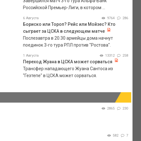
Завершился матч 3-го тура Альфа-Банк
Российской Премьер-Лиги, в котором ...
6 Августа
9764
286
Бориско или Тороп? Рейс или Мойзес? Кто
сыграет за ЦСКА в следующем матче
Послезавтра в 20.30 армейцы дома начнут
поединок 3-го тура РПЛ против "Ростова".
1 Августа
13312
258
Переход Жуана в ЦСКА может сорваться
Трансфер нападающего Жуана Сантоса из
"Гезтепе" в ЦСКА может сорваться.
2865
230
582
7