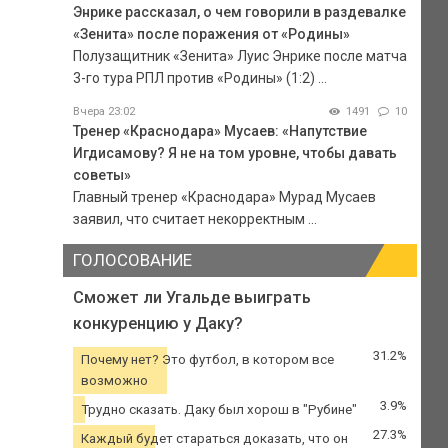
Энрике рассказал, о чем говорили в раздевалке
«Зенита» после поражения от «Родины»
Полузащитник «Зенита» Луис Энрике после матча
3-го тура РПЛ против «Родины» (1:2) ...
Вчера 23:02
1491
10
Тренер «Краснодара» Мусаев: «Напутствие
Игдисамову? Я не на том уровне, чтобы давать
советы»
Главный тренер «Краснодара» Мурад Мусаев
заявил, что считает некорректным ...
ГОЛОСОВАНИЕ
Сможет ли Угальде выиграть
конкуренцию у Даку?
31.2%
Почему нет? Это футбол, в котором все
возможно
3.9%
Трудно сказать. Даку был хорош в "Рубине"
27.3%
Каждый будет стараться доказать, что он