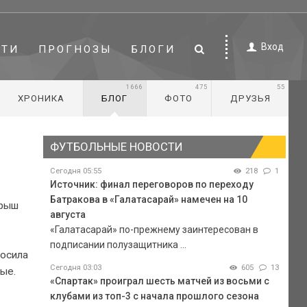
Вход
СТИ
ПРОГНОЗЫ
БЛОГИ
1666
475
55
ХРОНИКА
БЛОГ
ФОТО
ДРУЗЬЯ
ФУТБОЛЬНЫЕ НОВОСТИ
Сегодня 05:55
218
1
Источник: финал переговоров по переходу
Батракова в «Галатасарай» намечен на 10
грыш
августа
«Галатасарай» по-прежнему заинтересован в
подписании полузащитника ...
росила
Сегодня 03:03
605
13
ые.
«Спартак» проиграл шесть матчей из восьми с
клубами из топ-3 с начала прошлого сезона