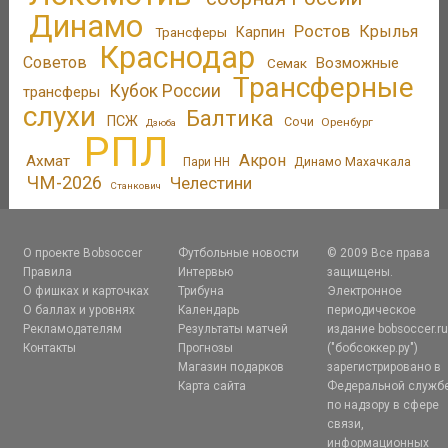
Динамо
Ростов
Крылья
Трансферы
Карпин
Краснодар
Советов
Возможные
Семак
Трансферные
Кубок России
трансферы
слухи
Балтика
ПСЖ
Сочи
Оренбург
Дзюба
РПЛ
Акрон
Ахмат
Динамо Махачкала
Пари НН
ЧМ-2026
Челестини
Станкович
О проекте Bobsoccer
Футбольные новости
© 2009 Все права
Правила
Интервью
защищены.
О фишках и карточках
Трибуна
Электронное
О баллах и уровнях
Календарь
периодическое
Рекламодателям
Результаты матчей
издание bobsoccer.r
Контакты
Прогнозы
("бобсоккер.ру")
Магазин подарков
зарегистрировано в
Карта сайта
Федеральной служб
по надзору в сфере
связи,
информационных