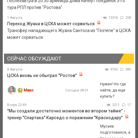
Послезавтра в 20.30 армейцы дома начнут поединок 3-го
тура РПЛ против "Ростова".
1 Августа
13318
258
Переход Жуана в ЦСКА может сорваться
Трансфер нападающего Жуана Сантоса из "Гезтепе" в ЦСКА
может сорваться.
СЕЙЧАС ОБСУЖДАЮТ
8 Августа
9700
385
ЦСКА вновь не обыграл "Ростов"
Нужен! Но где
Макс
найти, да еще
Сегодня 08:01
купить?
Вчера 22:49
2211
17
"Мы создали достаточно моментов во втором тайме" -
тренер "Спартака" Карседо о поражении "Краснодару"
Мусаев
подготовился, а