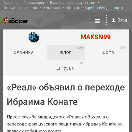
Правила
Трансферы
Расписание и результаты
Конкурс прогнозов
Команды
Игроки
Фрибет без депозита
Вход
MAKSI999
1666
475
ХРОНИКА
БЛОГ
ФОТО
55
ДРУЗЬЯ
«Реал» объявил о переходе
Ибраима Конате
Пресс-служба мадридского «Реала» объявила о
переходе французского защитника Ибраима Конате на
правах свободного агента.