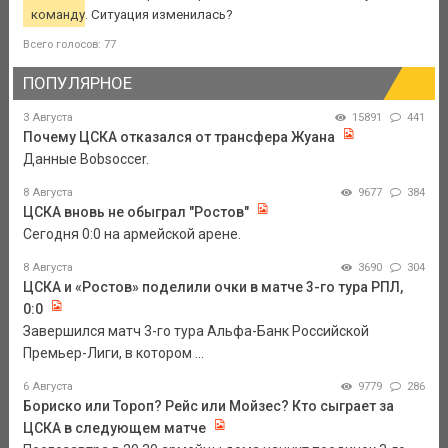
команду. Ситуация изменилась?
Всего голосов: 77
ПОПУЛЯРНОЕ
3 Августа
15891
441
Почему ЦСКА отказался от трансфера Жуана
Данные Bobsoccer.
8 Августа
9677
384
ЦСКА вновь не обыграл "Ростов"
Сегодня 0:0 на армейской арене.
8 Августа
3690
304
ЦСКА и «Ростов» поделили очки в матче 3-го тура РПЛ,
0:0
Завершился матч 3-го тура Альфа-Банк Российской
Премьер-Лиги, в котором ...
6 Августа
9779
286
Бориско или Тороп? Рейс или Мойзес? Кто сыграет за
ЦСКА в следующем матче