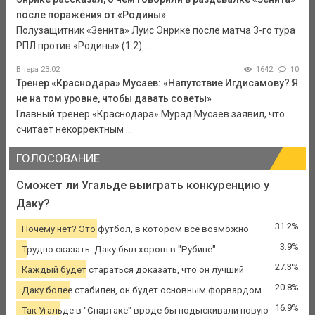
после поражения от «Родины»
Полузащитник «Зенита» Луис Энрике после матча 3-го тура
РПЛ против «Родины» (1:2) ...
Вчера 23:02
1642
10
Тренер «Краснодара» Мусаев: «Напутствие Игдисамову? Я
не на том уровне, чтобы давать советы»
Главный тренер «Краснодара» Мурад Мусаев заявил, что
считает некорректным ...
ГОЛОСОВАНИЕ
Сможет ли Угальде выиграть конкуренцию у
Даку?
31.2%
Почему нет? Это футбол, в котором все возможно
3.9%
Трудно сказать. Даку был хорош в "Рубине"
27.3%
Каждый будет стараться доказать, что он лучший
20.8%
Даку более стабилен, он будет основным форвардом
16.9%
Так Угальде в "Спартаке" вроде бы подыскивали новую