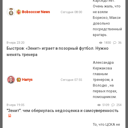
Карседо нет.
Очень жаль, что
Bobsoccer News
не взяли
Сегодня 08:00
Бориско, Макси
довольно
посредственный
вратарь.
Вчера 23:20
1830
36
Быстров: «Зенит» играет в позорный футбол. Нужно
менять тренера
Александра
Кержакова
главным
Harrys
тренером, а
Сегодня 07:55
Володю , на
первых порах,
помощником.
Вчера 19:05
5109
254
"Зенит": чем обернулась недооценка и самоуверенность
То, что ЦСКА не