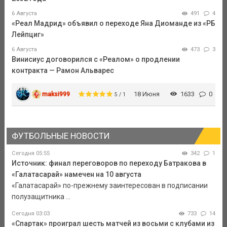
6 Августа
491
4
«Реал Мадрид» объявил о переходе Яна Диоманде из «РБ
Лейпциг»
6 Августа
473
3
Винисиус договорился с «Реалом» о продлении
контракта — Рамон Альварес
maksi999
18 Июня
1633
0
5 / 1
ФУТБОЛЬНЫЕ НОВОСТИ
Сегодня 05:55
342
1
Источник: финал переговоров по переходу Батракова в
«Галатасарай» намечен на 10 августа
«Галатасарай» по-прежнему заинтересован в подписании
полузащитника ...
Сегодня 03:03
733
14
«Спартак» проиграл шесть матчей из восьми с клубами из