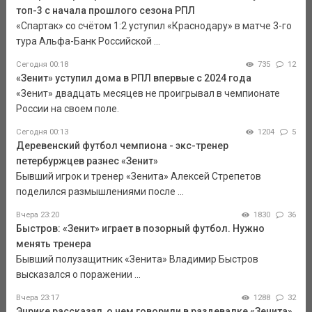
топ-3 с начала прошлого сезона РПЛ
«Спартак» со счётом 1:2 уступил «Краснодару» в матче 3-го
тура Альфа-Банк Российской ...
Сегодня 00:18
735
12
«Зенит» уступил дома в РПЛ впервые с 2024 года
«Зенит» двадцать месяцев не проигрывал в чемпионате
России на своем поле.
Сегодня 00:13
1204
5
Деревенский футбол чемпиона - экс-тренер
петербуржцев разнес «Зенит»
Бывший игрок и тренер «Зенита» Алексей Стрепетов
поделился размышлениями после ...
Вчера 23:20
1830
36
Быстров: «Зенит» играет в позорный футбол. Нужно
менять тренера
Бывший полузащитник «Зенита» Владимир Быстров
высказался о поражении ...
Вчера 23:17
1288
32
Энрике рассказал, о чем говорили в раздевалке «Зенита»