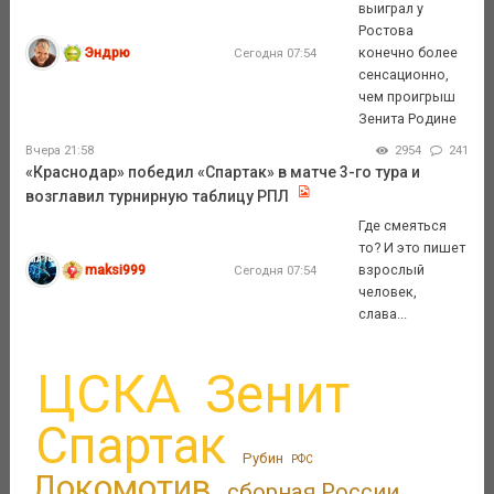
выиграл у
Ростова
Эндрю
конечно более
Сегодня 07:54
сенсационно,
чем проигрыш
Зенита Родине
Вчера 21:58
2954
241
«Краснодар» победил «Спартак» в матче 3-го тура и
возглавил турнирную таблицу РПЛ
Где смеяться
то? И это пишет
maksi999
взрослый
Сегодня 07:54
человек,
слава...
ЦСКА
Зенит
Спартак
Рубин
РФС
Локомотив
сборная России