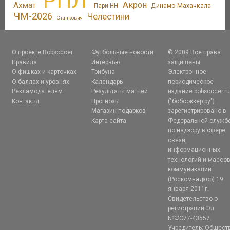
РПЛ
Акрон
Ахмат
Динамо Махачкала
Пари НН
ЧМ-2026
Челестини
Станкович
О проекте Bobsoccer
Футбольные новости
© 2009 Все права
Правила
Интервью
защищены.
О фишках и карточках
Трибуна
Электронное
О баллах и уровнях
Календарь
периодическое
Рекламодателям
Результаты матчей
издание bobsoccer.r
Контакты
Прогнозы
("бобсоккер.ру")
Магазин подарков
зарегистрировано в
Карта сайта
Федеральной служб
по надзору в сфере
связи,
информационных
технологий и массо
коммуникаций
(Роскомнадзор) 19
января 2011г.
Свидетельство о
регистрации Эл
№ФС77-43557.
Учредитель: Общест