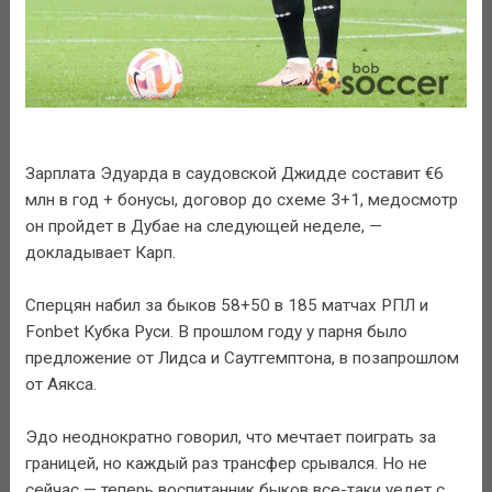
Зарплата Эдуарда в саудовской Джидде составит €6
млн в год + бонусы, договор до схеме 3+1, медосмотр
он пройдет в Дубае на следующей неделе, —
докладывает Карп.
Сперцян набил за быков 58+50 в 185 матчах РПЛ и
Fonbet Кубка Руси. В прошлом году у парня было
предложение от Лидса и Саутгемптона, в позапрошлом
от Аякса.
Эдо неоднократно говорил, что мечтает поиграть за
границей, но каждый раз трансфер срывался. Но не
сейчас — теперь воспитанник быков все-таки уедет с