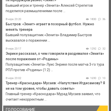
петербуржцев разнес «Зенит»
Бывший игрок и тренер «Зенита» Алексей Стрепетов
поделился размышлениями после ...
Вчера 23:20
1830
36
Быстров: «Зенит» играет в позорный футбол. Нужно
менять тренера
Бывший полузащитник «Зенита» Владимир Быстров
высказался о поражении ...
Вчера 23:17
1292
32
Энрике рассказал, о чем говорили в раздевалке «Зенита»
после поражения от «Родины»
Полузащитник «Зенита» Луис Энрике после матча 3-го тура
РПЛ против «Родины» (1:2) ...
Вчера 23:02
1690
10
Тренер «Краснодара» Мусаев: «Напутствие Игдисамову? Я
не на том уровне, чтобы давать советы»
Главный тренер «Краснодара» Мурад Мусаев заявил, что
считает некорректным ...
ГОЛОСОВАНИЕ