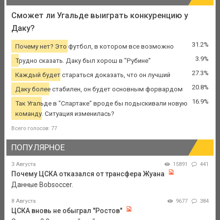
Сможет ли Угальде выиграть конкуренцию у
Даку?
31.2%
Почему нет? Это футбол, в котором все возможно
3.9%
Трудно сказать. Даку был хорош в "Рубине"
27.3%
Каждый будет стараться доказать, что он лучший
20.8%
Даку более стабилен, он будет основным форвардом
16.9%
Так Угальде в "Спартаке" вроде бы подыскивали новую
команду. Ситуация изменилась?
Всего голосов: 77
ПОПУЛЯРНОЕ
3 Августа
15891
441
Почему ЦСКА отказался от трансфера Жуана
Данные Bobsoccer.
8 Августа
9677
384
ЦСКА вновь не обыграл "Ростов"