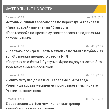
ФУТБОЛЬНЫЕ НОВОСТИ
Сегодня 05:55
347
1
Источник: финал переговоров по переходу Батракова в
«Галатасарай» намечен на 10 августа
«Галатасарай» по-прежнему заинтересован в подписании
полузащитника ...
Сегодня 03:03
740
14
«Спартак» проиграл шесть матчей из восьми с клубами из
топ-3 с начала прошлого сезона РПЛ
«Спартак» со счётом 1:2 уступил «Краснодару» в матче 3-го
тура Альфа-Банк Российской ...
Сегодня 00:18
718
12
«Зенит» уступил дома в РПЛ впервые с 2024 года
«Зенит» двадцать месяцев не проигрывал в чемпионате
России на своем поле.
Сегодня 00:13
1221
5
Деревенский футбол чемпиона - экс-тренер