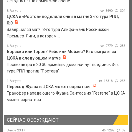
Сегодня 0:0 на армейской арене.
8 Августа
3690
304
ЦСКА и «Ростов» поделили очки в матче 3-го тура РПЛ,
0:0
Завершился матч 3-го тура Альфа-Банк Российской
Премьер-Лиги, в котором ...
6 Августа
9779
286
Бориско или Тороп? Рейс или Мойзес? Кто сыграет за
ЦСКА в следующем матче
Послезавтра в 20.30 армейцы дома начнут поединок 3-го
тура РПЛ против "Ростова".
1 Августа
13318
258
Переход Жуана в ЦСКА может сорваться
Трансфер нападающего Жуана Сантоса из "Гезтепе" в ЦСКА
может сорваться.
СЕЙЧАС ОБСУЖДАЮТ
Вчера 23:17
1292
32