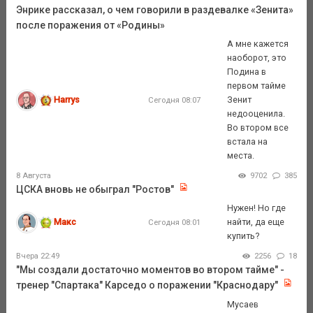
Энрике рассказал, о чем говорили в раздевалке «Зенита»
после поражения от «Родины»
А мне кажется
наоборот, это
Подина в
первом тайме
Harrys
Зенит
Сегодня 08:07
недооценила.
Во втором все
встала на
места.
8 Августа
9702
385
ЦСКА вновь не обыграл "Ростов"
Нужен! Но где
Макс
найти, да еще
Сегодня 08:01
купить?
Вчера 22:49
2256
18
"Мы создали достаточно моментов во втором тайме" -
тренер "Спартака" Карседо о поражении "Краснодару"
Мусаев