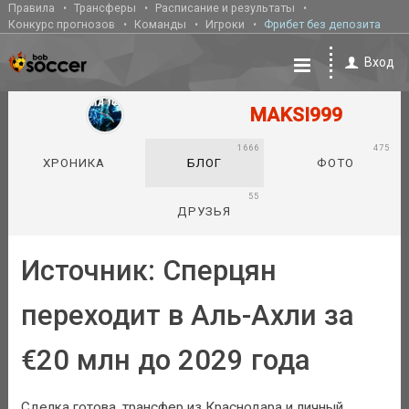
Правила
Трансферы
Расписание и результаты
Конкурс прогнозов
Команды
Игроки
Фрибет без депозита
Вход
MAKSI999
1666
475
ХРОНИКА
БЛОГ
ФОТО
55
ДРУЗЬЯ
Источник: Сперцян
переходит в Аль-Ахли за
€20 млн до 2029 года
Сделка готова, трансфер из Краснодара и личный