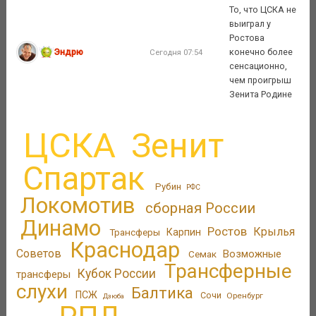
То, что ЦСКА не
выиграл у
Ростова
Эндрю
конечно более
Сегодня 07:54
сенсационно,
чем проигрыш
Зенита Родине
ЦСКА
Зенит
Спартак
Рубин
РФС
Локомотив
сборная России
Динамо
Ростов
Крылья
Трансферы
Карпин
Краснодар
Советов
Возможные
Семак
Трансферные
Кубок России
трансферы
слухи
Балтика
ПСЖ
Сочи
Оренбург
Дзюба