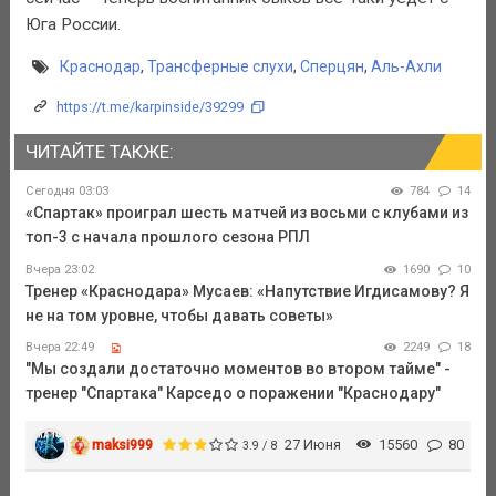
Юга России.
Краснодар
,
Трансферные слухи
,
Сперцян
,
Аль-Ахли
https://t.me/karpinside/39299
ЧИТАЙТЕ ТАКЖЕ:
Сегодня 03:03
784
14
«Спартак» проиграл шесть матчей из восьми с клубами из
топ-3 с начала прошлого сезона РПЛ
Вчера 23:02
1690
10
Тренер «Краснодара» Мусаев: «Напутствие Игдисамову? Я
не на том уровне, чтобы давать советы»
Вчера 22:49
2249
18
"Мы создали достаточно моментов во втором тайме" -
тренер "Спартака" Карседо о поражении "Краснодару"
maksi999
27 Июня
15560
80
3.9 / 8