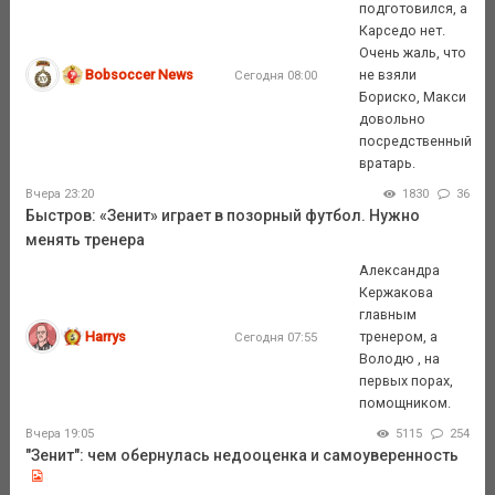
подготовился, а
Карседо нет.
Очень жаль, что
Bobsoccer News
не взяли
Сегодня 08:00
Бориско, Макси
довольно
посредственный
вратарь.
Вчера 23:20
1830
36
Быстров: «Зенит» играет в позорный футбол. Нужно
менять тренера
Александра
Кержакова
главным
Harrys
тренером, а
Сегодня 07:55
Володю , на
первых порах,
помощником.
Вчера 19:05
5115
254
"Зенит": чем обернулась недооценка и самоуверенность