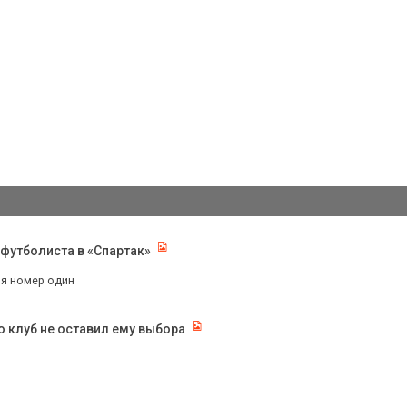
 футболиста в «Спартак»
ня номер один
о клуб не оставил ему выбора