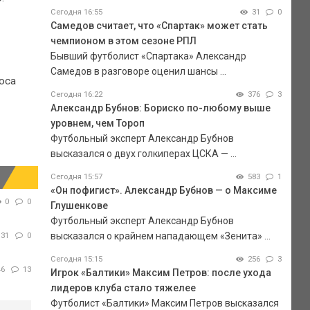
Сегодня 16:55
31
0
Самедов считает, что «Спартак» может стать
чемпионом в этом сезоне РПЛ
Бывший футболист «Спартака» Александр
Самедов в разговоре оценил шансы ...
оса
Сегодня 16:22
376
3
Александр Бубнов: Бориско по-любому выше
уровнем, чем Тороп
Футбольный эксперт Александр Бубнов
высказался о двух голкиперах ЦСКА — ...
Сегодня 15:57
583
1
«Он пофигист». Александр Бубнов — о Максиме
0
0
Глушенкове
Футбольный эксперт Александр Бубнов
высказался о крайнем нападающем «Зенита» ...
31
0
Сегодня 15:15
256
3
46
13
Игрок «Балтики» Максим Петров: после ухода
лидеров клуба стало тяжелее
Футболист «Балтики» Максим Петров высказался