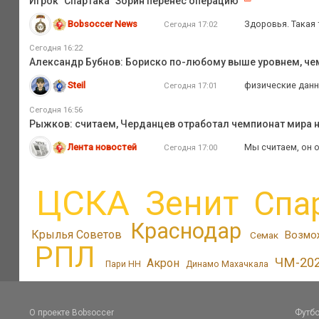
Игрок "Спартака" Зорин перенес операцию
Bobsoccer News
Здоровья. Такая 
Сегодня 17:02
Сегодня 16:22
Александр Бубнов: Бориско по-любому выше уровнем, че
Steil
физические данны
Сегодня 17:01
Сегодня 16:56
Рыжков: считаем, Черданцев отработал чемпионат мира н
Лента новостей
Мы считаем, он о
Сегодня 17:00
ЦСКА
Зенит
Спа
Краснодар
Крылья Советов
Возмо
Семак
РПЛ
ЧМ-20
Акрон
Пари НН
Динамо Махачкала
О проекте Bobsoccer
Футбо