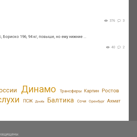
376
3
Бориско 196, 94 кг, повыше, но ему нижние ...
40
2
Динамо
оссии
Ростов
Трансферы
Карпин
слухи
Балтика
Ахмат
ПСЖ
Сочи
Оренбург
Дзюба
 защищены.