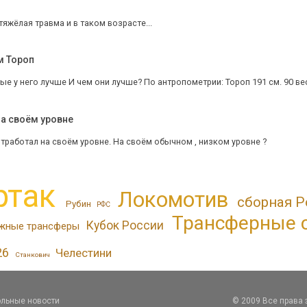
тяжёлая травма и в таком возрасте...
м Тороп
е у него лучше И чем они лучше? По антропометрии: Тороп 191 см. 90 вес, 
а своём уровне
тработал на своём уровне. На своём обычном , низком уровне ?
ртак
Локомотив
сборная Р
Рубин
РФС
Трансферные 
Кубок России
жные трансферы
26
Челестини
Станкович
льные новости
© 2009 Все права