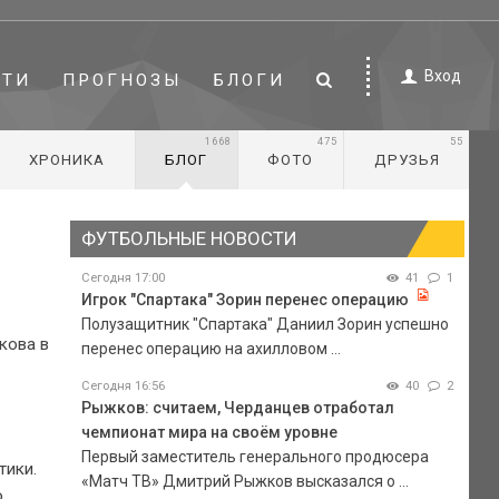
Вход
СТИ
ПРОГНОЗЫ
БЛОГИ
1668
475
55
ХРОНИКА
БЛОГ
ФОТО
ДРУЗЬЯ
ФУТБОЛЬНЫЕ НОВОСТИ
Сегодня 17:00
41
1
Игрок "Спартака" Зорин перенес операцию
Полузащитник "Спартака" Даниил Зорин успешно
кова в
перенес операцию на ахилловом ...
Сегодня 16:56
40
2
Рыжков: считаем, Черданцев отработал
чемпионат мира на своём уровне
Первый заместитель генерального продюсера
тики.
«Матч ТВ» Дмитрий Рыжков высказался о ...
.