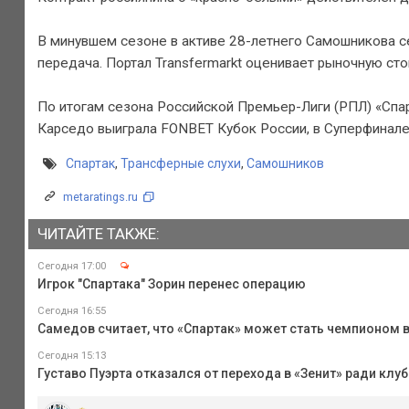
В минувшем сезоне в активе 28-летнего Самошникова сем
передача. Портал Transfermarkt оценивает рыночную сто
По итогам сезона Российской Премьер-Лиги (РПЛ) «Спар
Карседо выиграла FONBET Кубок России, в Суперфинале п
Спартак
,
Трансферные слухи
,
Самошников
metaratings.ru
ЧИТАЙТЕ ТАКЖЕ:
Сегодня 17:00
Игрок "Спартака" Зорин перенес операцию
Сегодня 16:55
Самедов считает, что «Спартак» может стать чемпионом 
Сегодня 15:13
Густаво Пуэрта отказался от перехода в «Зенит» ради клуб