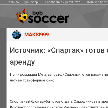
Правила
Трансферы
Расписание и результаты
Конкурс прог
MAKSI999
Источник: «Спартак» готов
аренду
По информации Metaratings.ru, «Спартак» готов рассма
летнее трансферное окно.
Спортивный блок клуба готов отдать Самошникова в арен
Контракт россиянина с «красно-белыми» действителен до