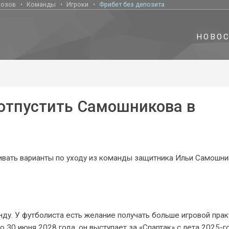
нозов
Команды
Игроки
Фрибет без депозита
НОВО
 отпустить Самошникова в
тривать варианты по уходу из команды защитника Ильи Самошни
ду. У футболиста есть желание получать больше игровой прак
 30 июня 2028 года, он выступает за «Спартак» с лета 2025-го