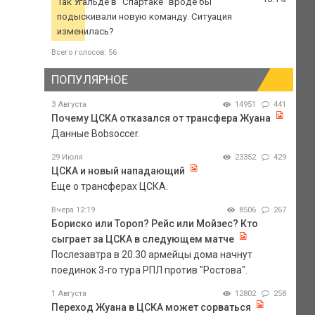
Так Угальде в "Спартаке" вроде бы
подыскивали новую команду. Ситуация
изменилась?
Всего голосов: 56
ПОПУЛЯРНОЕ
3 Августа
14951
441
Почему ЦСКА отказался от трансфера Жуана
Данные Bobsoccer.
29 Июля
23352
429
ЦСКА и новый нападающий
Еще о трансферах ЦСКА.
Вчера 12:19
8506
267
Бориско или Тороп? Рейс или Мойзес? Кто
сыграет за ЦСКА в следующем матче
Послезавтра в 20.30 армейцы дома начнут
поединок 3-го тура РПЛ против "Ростова".
1 Августа
12802
258
Переход Жуана в ЦСКА может сорваться