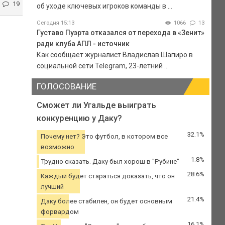
19
об уходе ключевых игроков команды в ...
Сегодня 15:13
1066
13
Густаво Пуэрта отказался от перехода в «Зенит»
ради клуба АПЛ - источник
Как сообщает журналист Владислав Шапиро в
социальной сети Telegram, 23-летний ...
ГОЛОСОВАНИЕ
Сможет ли Угальде выиграть
конкуренцию у Даку?
32.1%
Почему нет? Это футбол, в котором все
возможно
1.8%
Трудно сказать. Даку был хорош в "Рубине"
28.6%
Каждый будет стараться доказать, что он
лучший
21.4%
Даку более стабилен, он будет основным
форвардом
16.1%