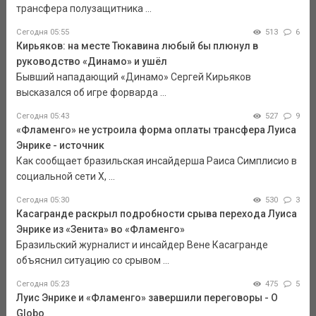
трансфера полузащитника ...
Сегодня 05:55
513
6
Кирьяков: на месте Тюкавина любый бы плюнул в
руководство «Динамо» и ушёл
Бывший нападающий «Динамо» Сергей Кирьяков
высказался об игре форварда ...
Сегодня 05:43
527
9
«Фламенго» не устроила форма оплаты трансфера Луиса
Энрике - источник
Как сообщает бразильская инсайдерша Раиса Симплисио в
социальной сети Х, ...
Сегодня 05:30
530
3
Касагранде раскрыл подробности срыва перехода Луиса
Энрике из «Зенита» во «Фламенго»
Бразильский журналист и инсайдер Вене Касагранде
объяснил ситуацию со срывом ...
Сегодня 05:23
475
5
Луис Энрике и «Фламенго» завершили переговоры - O
Globo