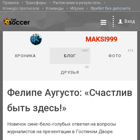
Правила
Трансферы
Расписание и результаты
Конкурс прогнозов
Команды
Игроки
Фрибет без депозита
Вход
MAKSI999
1667
475
ХРОНИКА
БЛОГ
ФОТО
55
ДРУЗЬЯ
Фелипе Аугусто: «Счастлив
быть здесь!»
Новичок сине-бело-голубых ответил на вопросы
журналистов на презентации в Гостином Дворе.