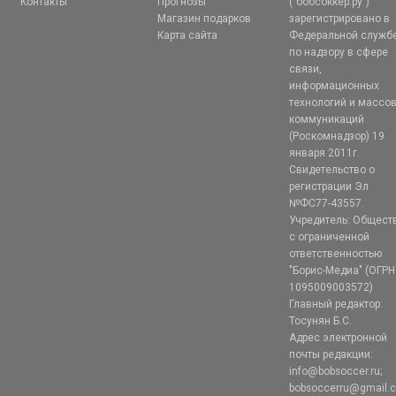
Контакты
Прогнозы
("бобсоккер.ру")
Магазин подарков
зарегистрировано в
Карта сайта
Федеральной служб
по надзору в сфере
связи,
информационных
технологий и массо
коммуникаций
(Роскомнадзор) 19
января 2011г.
Свидетельство о
регистрации Эл
№ФС77-43557.
Учредитель: Общест
с ограниченной
ответственностью
"Борис-Медиа" (ОГРН
1095009003572)
Главный редактор:
Тосунян Б.С.
Адрес электронной
почты редакции:
info@bobsoccer.ru;
bobsoccerru@gmail.