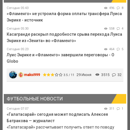
Сегодня 05:43
496
8
«Фламенго» не устроила форма оплаты трансфера Луиса
Энрике - источник
Сегодня 05:30
558
4
Касагранде раскрыл подробности срыва перехода Луиса
Энрике из «Зенита» во «Фламенго»
Сегодня 05:23
464
5
Луис Энрике и «Фламенго» завершили переговоры - O
Globo
maksi999
29 Июня
3515
32
3.5 / 11
ФУТБОЛЬНЫЕ НОВОСТИ
Сегодня 07:07
311
1
«Галатасарай» сегодня может подписать Алексея
Батракова — журналист
«Галатасарай» рассчитывает получить ответ по поводу