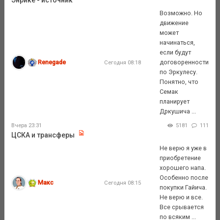
Возможно. Но
движение
может
начинаться,
если будут
Renegade
договоренности
Сегодня 08:18
по Эркулесу.
Понятно, что
Семак
планирует
Дркушича ...
Вчера 23:31
5181
111
ЦСКА и трансферы
Не верю я уже в
приобретение
хорошего напа.
Особенно после
Макс
Сегодня 08:15
покупки Гайича.
Не верю и все.
Все срывается
по всяким ...