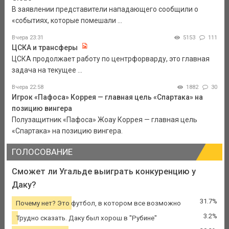
В заявлении представители нападающего сообщили о
«событиях, которые помешали ...
Вчера 23:31
5153
111
ЦСКА и трансферы
ЦСКА продолжает работу по центрфорварду, это главная
задача на текущее ...
Вчера 22:58
1882
30
Игрок «Пафоса» Коррея — главная цель «Спартака» на
позицию вингера
Полузащитник «Пафоса» Жоау Коррея — главная цель
«Спартака» на позицию вингера.
ГОЛОСОВАНИЕ
Сможет ли Угальде выиграть конкуренцию у
Даку?
31.7%
Почему нет? Это футбол, в котором все возможно
3.2%
Трудно сказать. Даку был хорош в "Рубине"