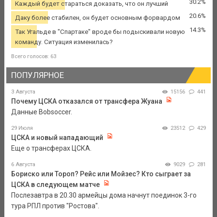
30.2%
Каждый будет стараться доказать, что он лучший
20.6%
Даку более стабилен, он будет основным форвардом
14.3%
Так Угальде в "Спартаке" вроде бы подыскивали новую
команду. Ситуация изменилась?
Всего голосов: 63
ПОПУЛЯРНОЕ
3 Августа
15156
441
Почему ЦСКА отказался от трансфера Жуана
Данные Bobsoccer.
29 Июля
23512
429
ЦСКА и новый нападающий
Еще о трансферах ЦСКА.
6 Августа
9029
281
Бориско или Тороп? Рейс или Мойзес? Кто сыграет за
ЦСКА в следующем матче
Послезавтра в 20.30 армейцы дома начнут поединок 3-го
тура РПЛ против "Ростова".