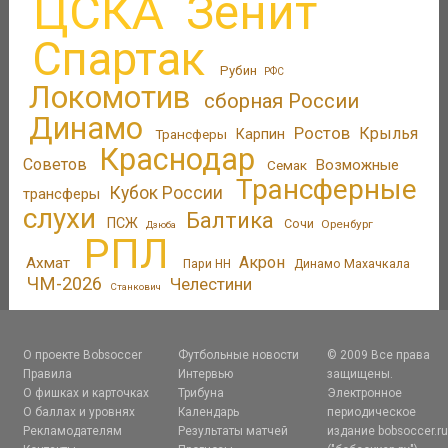
ЦСКА
Зенит
Спартак
Рубин
РФС
Локомотив
сборная России
Динамо
Ростов
Крылья
Трансферы
Карпин
Краснодар
Советов
Возможные
Семак
Трансферные
Кубок России
трансферы
слухи
Балтика
ПСЖ
Сочи
Оренбург
Дзюба
РПЛ
Акрон
Ахмат
Пари НН
Динамо Махачкала
ЧМ-2026
Челестини
Станкович
О проекте Bobsoccer
Футбольные новости
© 2009 Все права
Правила
Интервью
защищены.
О фишках и карточках
Трибуна
Электронное
О баллах и уровнях
Календарь
периодическое
Рекламодателям
Результаты матчей
издание bobsoccer.r