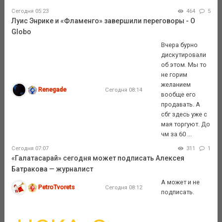
Сегодня 05:23
464
5
Луис Энрике и «Фламенго» завершили переговоры - O
Globo
Вчера бурно
дискутировали
об этом. Мы то
не горим
желанием
Renegade
Сегодня 08:14
вообще его
продавать. А
сбг здесь уже с
мая торгуют. До
чм за 60 ...
Сегодня 07:07
311
1
«Галатасарай» сегодня может подписать Алексея
Батракова — журналист
А может и не
PetroTvorets
Сегодня 08:12
подписать.