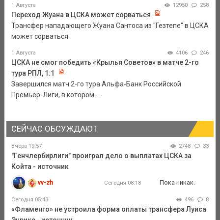
1 Августа
12950
258
Переход Жуана в ЦСКА может сорваться
Трансфер нападающего Жуана Сантоса из "Гезтепе" в ЦСКА
может сорваться.
1 Августа
4106
246
ЦСКА не смог победить «Крылья Советов» в матче 2-го
тура РПЛ, 1:1
Завершился матч 2-го тура Альфа-Банк Российской
Премьер-Лиги, в котором ...
СЕЙЧАС ОБСУЖДАЮТ
Вчера 19:57
2748
33
"Генчлербирлиги" проиграл дело о выплатах ЦСКА за
Койта - источник
vv-zh
Пока никак.
Сегодня 08:18
Сегодня 05:43
496
8
«Фламенго» не устроила форма оплаты трансфера Луиса
Энрике - источник