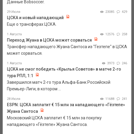
Данные Bobsoccer.
29 Июля
23085
429
ЦСКА и новый нападающий
Еще о трансферах ЦСКА.
1 Августа
12576
258
Переход Жуана в ЦСКА может сорваться
Трансфер нападающего Жуана Сантоса из "Гезтепе" в ЦСКА
может сорваться.
1 Августа
3973
246
ЦСКА не смог победить «Крылья Советов» в матче 2-го
тура РПЛ, 1:1
Завершился матч 2-го тура Альфа-Банк Российской
Премьер-Лиги, в котором ...
28 Июля
11688
241
ESPN: ЦСКА заплатит € 15 млн за нападающего «Гёзтепе»
Жуана Сантоса
Московский ЦСКА заплатит € 15 млн за покупку
нападающего «Гёзтепе» Жуана Сантоса.