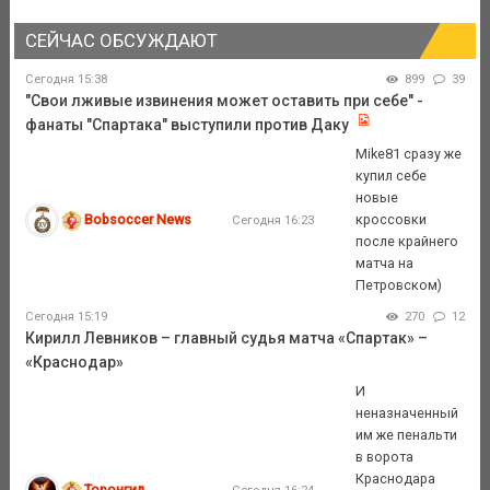
СЕЙЧАС ОБСУЖДАЮТ
Сегодня 15:38
899
39
"Свои лживые извинения может оставить при себе" -
фанаты "Спартака" выступили против Даку
Mike81 сразу же
купил себе
новые
Bobsoccer News
кроссовки
Сегодня 16:23
после крайнего
матча на
Петровском)
Сегодня 15:19
270
12
Кирилл Левников – главный судья матча «Спартак» –
«Краснодар»
И
неназначенный
им же пенальти
в ворота
Краснодара
Торонгил