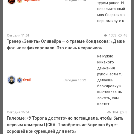
Сегодня 16:24
туром ранее. И
незасчитанный
мяч Спартака в
первом круге в
...
Сегодня 11:51
1333
46
Тренер «Зенита» Оливейра — о травме Кондакова: «Даже
фол не зафиксировали. Это очень некрасиво»
не нужно
никакого
движения
рукой, если ты
Steil
делаешь
Сегодня 16:22
блокировку и
выставляешь
локоть, сам
влетит
Сегодня 15:54
184
3
Гилерме: «У Торопа достаточно потенциала, чтобы быть
первым номером ЦСКА. Приобретение Бориско будет
хорошей конкуренцией для него»