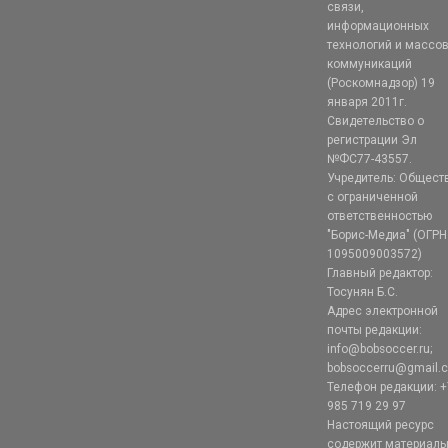
связи,
информационных
технологий и массо
коммуникаций
(Роскомнадзор) 19
января 2011г.
Свидетельство о
регистрации Эл
№ФС77-43557.
Учредитель: Общест
с ограниченной
ответственностью
"Борис-Медиа" (ОГРН
1095009003572)
Главный редактор:
Тосунян Б.С.
Адрес электронной
почты редакции:
info@bobsoccer.ru;
bobsoccerru@gmail.
Телефон редакции: +
985 719 29 97
Настоящий ресурс
содержит материал