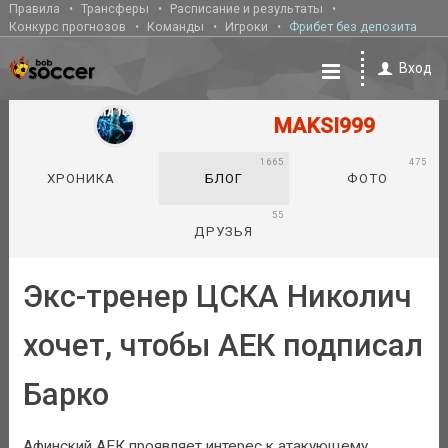
Правила
Трансферы
Расписание и результаты
Конкурс прогнозов
Команды
Игроки
Фрибет без депозита
Вход
MAKSI999
1665
475
ХРОНИКА
БЛОГ
ФОТО
55
ДРУЗЬЯ
Экс-тренер ЦСКА Николич
хочет, чтобы АЕК подписал
Барко
Афинский АЕК проявляет интерес к атакующему