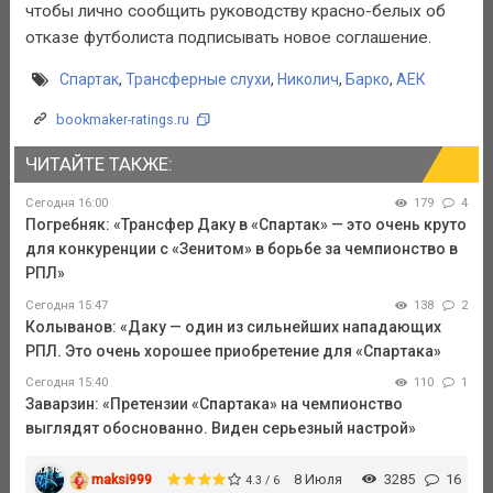
чтобы лично сообщить руководству красно-белых об
отказе футболиста подписывать новое соглашение.
Спартак
,
Трансферные слухи
,
Николич
,
Барко
,
АЕК
bookmaker-ratings.ru
ЧИТАЙТЕ ТАКЖЕ:
Сегодня 16:00
179
4
Погребняк: «Трансфер Даку в «Спартак» — это очень круто
для конкуренции с «Зенитом» в борьбе за чемпионство в
РПЛ»
Сегодня 15:47
138
2
Колыванов: «Даку — один из сильнейших нападающих
РПЛ. Это очень хорошее приобретение для «Спартака»
Сегодня 15:40
110
1
Заварзин: «Претензии «Спартака» на чемпионство
выглядят обоснованно. Виден серьезный настрой»
maksi999
8 Июля
3285
16
4.3 / 6