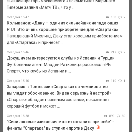
Бывший вратарь московского «Локомотива» Маринато
Гилерме заявил «Матч ТВ», что у ...
Сегодня 15:47
138
2
Колыванов: «Даку — один из сильнейших нападающих
РПЛ. Это очень хорошее приобретение для «Спартака»
Нападающий Мирлинд Даку стал хорошим приобретением
для «Спартака» и принесет ...
Сегодня 15:46
217
2
Дркушичем интересуются клубы из Испании и Турции
Футбольный агент Младен Ратковица рассказал «РБ
Спорт», что клубы из Испании и ...
Сегодня 15:40
110
1
Заварзин: «Претензии «Спартака» на чемпионство
выглядят обоснованно. Виден серьезный настрой»
«Спартак» обладает сильным составом, показывает
хороший футбол и может ...
Сегодня 15:38
899
39
"Свои лживые извинения может оставить при себе" -
фанаты "Спартака" выступили против Даку