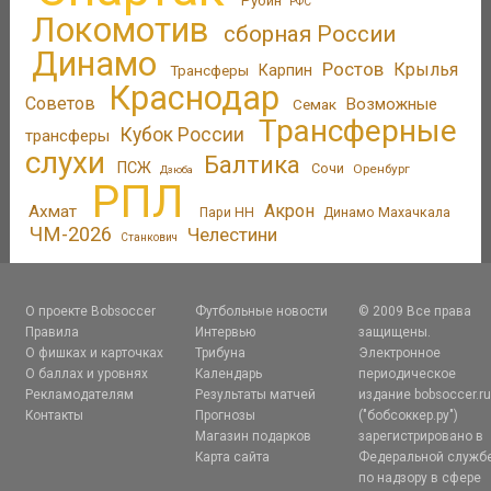
Рубин
РФС
Локомотив
сборная России
Динамо
Ростов
Крылья
Трансферы
Карпин
Краснодар
Советов
Возможные
Семак
Трансферные
Кубок России
трансферы
слухи
Балтика
ПСЖ
Сочи
Оренбург
Дзюба
РПЛ
Акрон
Ахмат
Пари НН
Динамо Махачкала
ЧМ-2026
Челестини
Станкович
О проекте Bobsoccer
Футбольные новости
© 2009 Все права
Правила
Интервью
защищены.
О фишках и карточках
Трибуна
Электронное
О баллах и уровнях
Календарь
периодическое
Рекламодателям
Результаты матчей
издание bobsoccer.r
Контакты
Прогнозы
("бобсоккер.ру")
Магазин подарков
зарегистрировано в
Карта сайта
Федеральной служб
по надзору в сфере