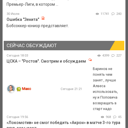
Премьер-Лиги, в котором ...
30 Июля
11741
240
Ошибка "Зенита"
Бобсоккер-юниор представляет.
СЕЙЧАС ОБСУЖДАЮТ
Сегодня 18:03
4399
227
ЦСКА – "Ростов". Смотрим и обсуждаем
Баринов не
понять чем
занят , лучше
Алвеса
Макс
Сегодня 21:21
использовать,
ну и Поповича
возвращать в
старт надо
Сегодня 19:56
968
45
«Локомотив» не смог победить «Акрон» в матче 3-го тура