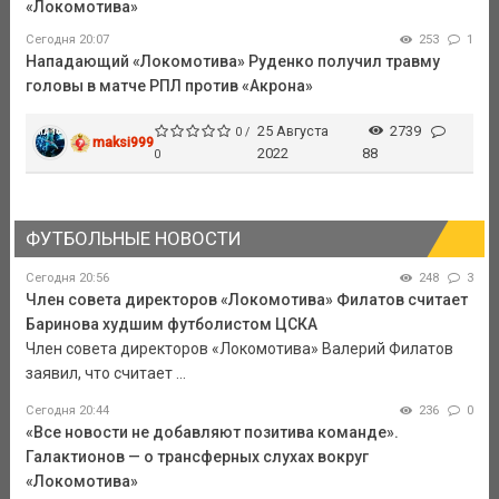
«Локомотива»
Сегодня 20:07
253
1
Нападающий «Локомотива» Руденко получил травму
головы в матче РПЛ против «Акрона»
25 Августа
2739
0 /
maksi999
2022
88
0
ФУТБОЛЬНЫЕ НОВОСТИ
Сегодня 20:56
248
3
Член совета директоров «Локомотива» Филатов считает
Баринова худшим футболистом ЦСКА
Член совета директоров «Локомотива» Валерий Филатов
заявил, что считает ...
Сегодня 20:44
236
0
«Все новости не добавляют позитива команде».
Галактионов — о трансферных слухах вокруг
«Локомотива»