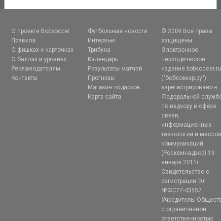
О проекте Bobsoccer
Футбольные новости
© 2009 Все права
Правила
Интервью
защищены.
О фишках и карточках
Трибуна
Электронное
О баллах и уровнях
Календарь
периодическое
Рекламодателям
Результаты матчей
издание bobsoccer.r
Контакты
Прогнозы
("бобсоккер.ру")
Магазин подарков
зарегистрировано в
Карта сайта
Федеральной служб
по надзору в сфере
связи,
информационных
технологий и массо
коммуникаций
(Роскомнадзор) 19
января 2011г.
Свидетельство о
регистрации Эл
№ФС77-43557.
Учредитель: Общест
с ограниченной
ответственностью