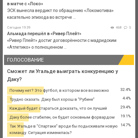
в матче с «Локо»
ЭСК вынесла вердикт по обращению «Локомотива»
касательно эпизода во встрече ...
Сегодня 19:39
468
5
Альмада перешёл в «Ривер Плейт»
«Ривер Плейт» достиг договорённости с мадридским
«Атлетико» о полноценном ...
ГОЛОСОВАНИЕ
Сможет ли Угальде выиграть конкуренцию у
Даку?
32.4%
Почему нет? Это футбол, в котором все возможно
4.4%
Трудно сказать. Даку был хорош в "Рубине"
29.4%
Каждый будет стараться доказать, что он лучший
19.1%
Даку более стабилен, он будет основным форвардом
14.7%
Так Угальде в "Спартаке" вроде бы подыскивали новую
команду. Ситуация изменилась?