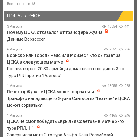
Всего голосов: 68
ПОПУЛЯРНОЕ
3 Августа
15354
441
Почему ЦСКА отказался от трансфера Жуана
Данные Bobsoccer.
6 Августа
9351
286
Бориско или Тороп? Рейс или Мойзес? Кто сыграет за
ЦСКА в следующем матче
Послезавтра в 20.30 армейцы дома начнут поединок 3-го
тура РПЛ против "Ростова".
1 Августа
13055
258
Переход Жуана в ЦСКА может сорваться
Трансфер нападающего Жуана Сантоса из "Гезтепе" в ЦСКА
может сорваться.
1 Августа
4165
246
ЦСКА не смог победить «Крылья Советов» в матче 2-го
тура РПЛ, 1:1
Завершился матч 2-го тура Альфа-Банк Российской