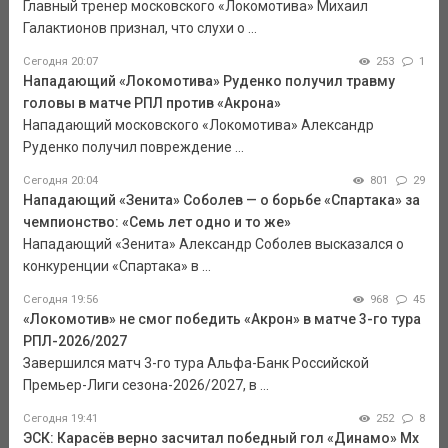
Главный тренер московского «Локомотива» Михаил
Галактионов признал, что слухи о ...
Сегодня 20:07
253
1
Нападающий «Локомотива» Руденко получил травму
головы в матче РПЛ против «Акрона»
Нападающий московского «Локомотива» Александр
Руденко получил повреждение ...
Сегодня 20:04
801
29
Нападающий «Зенита» Соболев — о борьбе «Спартака» за
чемпионство: «Семь лет одно и то же»
Нападающий «Зенита» Александр Соболев высказался о
конкуренции «Спартака» в ...
Сегодня 19:56
968
45
«Локомотив» не смог победить «Акрон» в матче 3-го тура
РПЛ-2026/2027
Завершился матч 3-го тура Альфа-Банк Российской
Премьер-Лиги сезона-2026/2027, в ...
Сегодня 19:41
252
8
ЭСК: Карасёв верно засчитал победный гол «Динамо» Мх