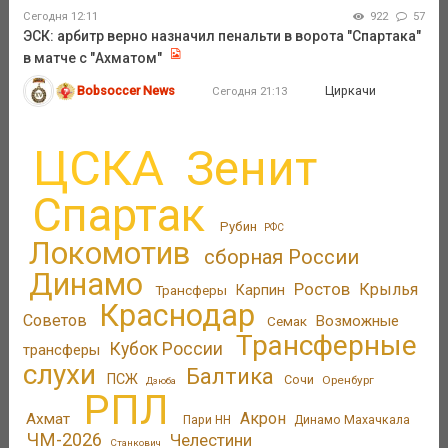
Сегодня 12:11
922
57
ЭСК: арбитр верно назначил пенальти в ворота "Спартака"
в матче с "Ахматом"
Bobsoccer News
Циркачи
Сегодня 21:13
ЦСКА
Зенит
Спартак
Рубин
РФС
Локомотив
сборная России
Динамо
Ростов
Крылья
Трансферы
Карпин
Краснодар
Советов
Возможные
Семак
Трансферные
Кубок России
трансферы
слухи
Балтика
ПСЖ
Сочи
Оренбург
Дзюба
РПЛ
Акрон
Ахмат
Пари НН
Динамо Махачкала
ЧМ-2026
Челестини
Станкович