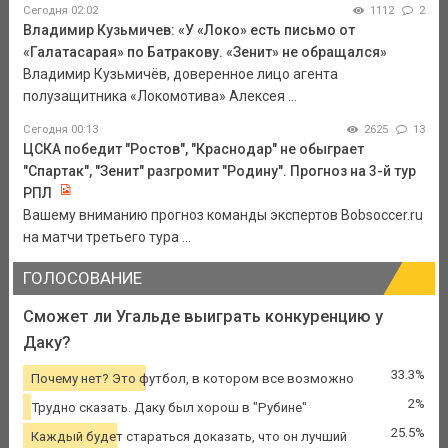
Сегодня 02:02
1112
2
Владимир Кузьмичев: «У «Локо» есть письмо от
«Галатасарая» по Батракову. «Зенит» не обращался»
Владимир Кузьмичёв, доверенное лицо агента
полузащитника «Локомотива» Алексея ...
Сегодня 00:13
2625
13
ЦСКА победит "Ростов", "Краснодар" не обыграет
"Спартак", "Зенит" разгромит "Родину". Прогноз на 3-й тур
РПЛ
Вашему вниманию прогноз команды экспертов Bobsoccer.ru
на матчи третьего тура ...
ГОЛОСОВАНИЕ
Сможет ли Угальде выиграть конкуренцию у
Даку?
33.3%
Почему нет? Это футбол, в котором все возможно
2%
Трудно сказать. Даку был хорош в "Рубине"
25.5%
Каждый будет стараться доказать, что он лучший