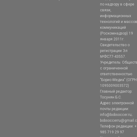
по надзору в сфере
связи,
информационных
технологий и массо
коммуникаций
(Роскомнадзор) 19
января 2011г.
Свидетельство о
регистрации Эл
№ФС77-43557.
Учредитель: Общест
с ограниченной
ответственностью
"Борис-Медиа" (ОГРН
1095009003572)
Главный редактор:
Тосунян Б.С.
Адрес электронной
почты редакции:
info@bobsoccer.ru;
bobsoccerru@gmail.
Телефон редакции: +
985 719 29 97