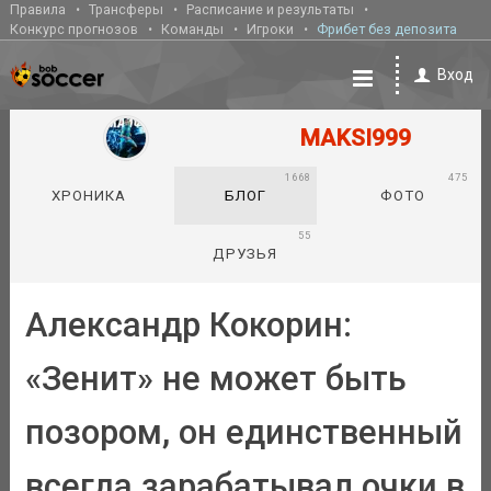
Правила
Трансферы
Расписание и результаты
Конкурс прогнозов
Команды
Игроки
Фрибет без депозита
Вход
MAKSI999
1668
475
ХРОНИКА
БЛОГ
ФОТО
55
ДРУЗЬЯ
Александр Кокорин:
«Зенит» не может быть
позором, он единственный
всегда зарабатывал очки в