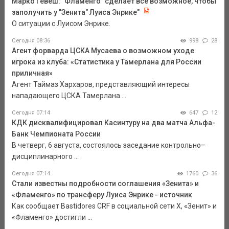
Марко Гевеш: "Фламенго" сделает всё возможное, чтобы
заполучить у "Зенита" Луиса Энрике"
О ситуации с Луисом Энрике.
Сегодня 08:36
998
28
Агент форварда ЦСКА Мусаева о возможном уходе
игрока из клуба: «Статистика у Тамерлана для России
приличная»
Агент Таймаз Хархаров, представляющий интересы
нападающего ЦСКА Тамерлана ...
Сегодня 07:14
647
12
КДК дисквалифицировал Касинтуру на два матча Альфа-
Банк Чемпионата России
В четверг, 6 августа, состоялось заседание контрольно–
дисциплинарного ...
Сегодня 07:14
1760
36
Стали известны подробности соглашения «Зенита» и
«Фламенго» по трансферу Луиса Энрике - источник
Как сообщает Bastidores CRF в социальной сети Х, «Зенит» и
«Фламенго» достигли ...