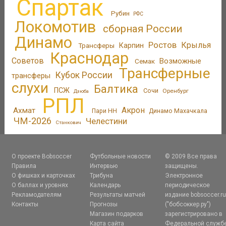
Спартак
Рубин
РФС
Локомотив
сборная России
Динамо
Ростов
Крылья
Трансферы
Карпин
Краснодар
Советов
Возможные
Семак
Трансферные
Кубок России
трансферы
слухи
Балтика
ПСЖ
Сочи
Оренбург
Дзюба
РПЛ
Акрон
Ахмат
Пари НН
Динамо Махачкала
ЧМ-2026
Челестини
Станкович
О проекте Bobsoccer
Футбольные новости
© 2009 Все права
Правила
Интервью
защищены.
О фишках и карточках
Трибуна
Электронное
О баллах и уровнях
Календарь
периодическое
Рекламодателям
Результаты матчей
издание bobsoccer.r
Контакты
Прогнозы
("бобсоккер.ру")
Магазин подарков
зарегистрировано в
Карта сайта
Федеральной служб