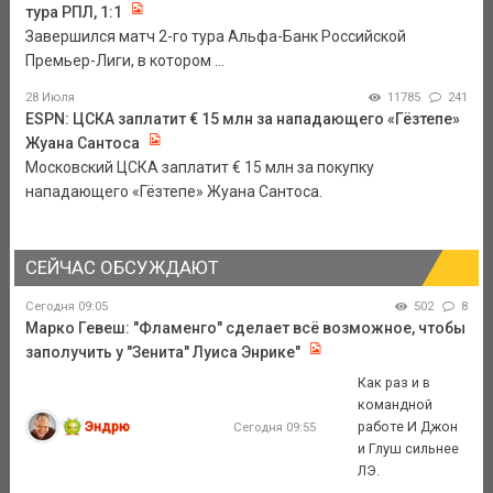
тура РПЛ, 1:1
Завершился матч 2-го тура Альфа-Банк Российской
Премьер-Лиги, в котором ...
28 Июля
11785
241
ESPN: ЦСКА заплатит € 15 млн за нападающего «Гёзтепе»
Жуана Сантоса
Московский ЦСКА заплатит € 15 млн за покупку
нападающего «Гёзтепе» Жуана Сантоса.
СЕЙЧАС ОБСУЖДАЮТ
Сегодня 09:05
502
8
Марко Гевеш: "Фламенго" сделает всё возможное, чтобы
заполучить у "Зенита" Луиса Энрике"
Как раз и в
командной
Эндрю
работе И Джон
Сегодня 09:55
и Глуш сильнее
ЛЭ.