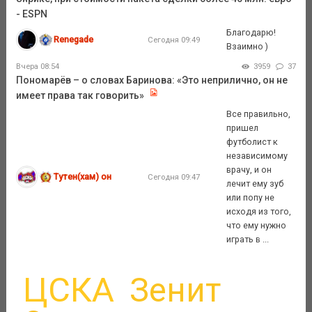
- ESPN
Благодарю!
Renegade
Сегодня 09:49
Взаимно )
Вчера 08:54
3959
37
Пономарёв – о словах Баринова: «Это неприлично, он не
имеет права так говорить»
Все правильно,
пришел
футболист к
независимому
врачу, и он
Тутен(хам) он
Сегодня 09:47
лечит ему зуб
или попу не
исходя из того,
что ему нужно
играть в ...
ЦСКА
Зенит