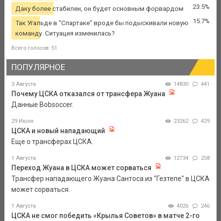
23.5%
Даку более стабилен, он будет основным форвардом
15.7%
Так Угальде в "Спартаке" вроде бы подыскивали новую
команду. Ситуация изменилась?
Всего голосов: 51
ПОПУЛЯРНОЕ
3 Августа
14830
441
Почему ЦСКА отказался от трансфера Жуана
Данные Bobsoccer.
29 Июля
23262
429
ЦСКА и новый нападающий
Еще о трансферах ЦСКА.
1 Августа
12734
258
Переход Жуана в ЦСКА может сорваться
Трансфер нападающего Жуана Сантоса из "Гезтепе" в ЦСКА
может сорваться.
1 Августа
4026
246
ЦСКА не смог победить «Крылья Советов» в матче 2-го