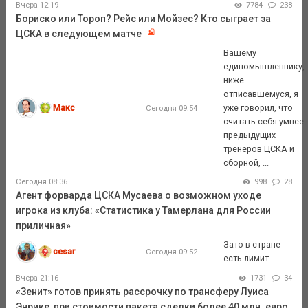
Вчера 12:19
7784
238
Бориско или Тороп? Рейс или Мойзес? Кто сыграет за
ЦСКА в следующем матче
Вашему
единомышленнику,
ниже
отписавшемуся, я
Макс
уже говорил, что
Сегодня 09:54
считать себя умнее
предыдущих
тренеров ЦСКА и
сборной, ...
Сегодня 08:36
998
28
Агент форварда ЦСКА Мусаева о возможном уходе
игрока из клуба: «Статистика у Тамерлана для России
приличная»
Зато в стране
cesar
Сегодня 09:52
есть лимит
Вчера 21:16
1731
34
«Зенит» готов принять рассрочку по трансферу Луиса
Энрике, при стоимости пакета сделки более 40 млн. евро