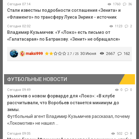
Сегодня 07:14
1760
36
Стали известны подробности соглашения «Зенита» и
«Фламенго» по трансферу Луиса Энрике - источник
Сегодня 02:02
1123
2
Владимир Кузьмичев: «У «Локо» есть письмо от
«Галатасарая» по Батракову. «Зенит» не обращался»
maksi999
30 Июня
2667
162
2.7 / 25
ФУТБОЛЬНЫЕ НОВОСТИ
Сегодня 09:49
0
0
узьмичев о новом форварде для «Локо»: «В клубе
рассчитывали, что Воробьев останется минимум до
зимы.
Футбольный агент Владимир Кузьмичев рассказал, почему
«Локомотив» не нашел ...
Сегодня 09:05
502
8