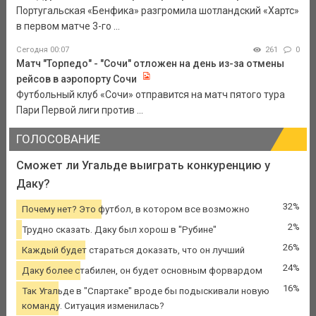
Португальская «Бенфика» разгромила шотландский «Хартс»
в первом матче 3-го ...
Сегодня 00:07
261
0
Матч "Торпедо" - "Сочи" отложен на день из-за отмены
рейсов в аэропорту Сочи
Футбольный клуб «Сочи» отправится на матч пятого тура
Пари Первой лиги против ...
ГОЛОСОВАНИЕ
Сможет ли Угальде выиграть конкуренцию у
Даку?
32%
Почему нет? Это футбол, в котором все возможно
2%
Трудно сказать. Даку был хорош в "Рубине"
26%
Каждый будет стараться доказать, что он лучший
24%
Даку более стабилен, он будет основным форвардом
16%
Так Угальде в "Спартаке" вроде бы подыскивали новую
команду. Ситуация изменилась?