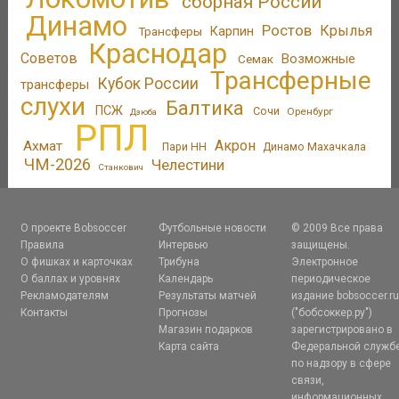
сборная России
Динамо
Ростов
Крылья
Трансферы
Карпин
Краснодар
Советов
Возможные
Семак
Трансферные
Кубок России
трансферы
слухи
Балтика
ПСЖ
Сочи
Оренбург
Дзюба
РПЛ
Акрон
Ахмат
Пари НН
Динамо Махачкала
ЧМ-2026
Челестини
Станкович
О проекте Bobsoccer
Футбольные новости
© 2009 Все права
Правила
Интервью
защищены.
О фишках и карточках
Трибуна
Электронное
О баллах и уровнях
Календарь
периодическое
Рекламодателям
Результаты матчей
издание bobsoccer.r
Контакты
Прогнозы
("бобсоккер.ру")
Магазин подарков
зарегистрировано в
Карта сайта
Федеральной служб
по надзору в сфере
связи,
информационных