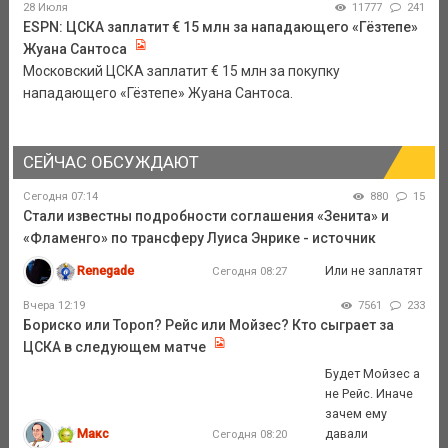
28 Июля
11777
241
ESPN: ЦСКА заплатит € 15 млн за нападающего «Гёзтепе»
Жуана Сантоса
Московский ЦСКА заплатит € 15 млн за покупку
нападающего «Гёзтепе» Жуана Сантоса.
СЕЙЧАС ОБСУЖДАЮТ
Сегодня 07:14
880
15
Стали известны подробности соглашения «Зенита» и
«Фламенго» по трансферу Луиса Энрике - источник
Renegade
Или не заплатят
Сегодня 08:27
Вчера 12:19
7561
233
Бориско или Тороп? Рейс или Мойзес? Кто сыграет за
ЦСКА в следующем матче
Будет Мойзес а
не Рейс. Иначе
зачем ему
Макс
давали
Сегодня 08:20