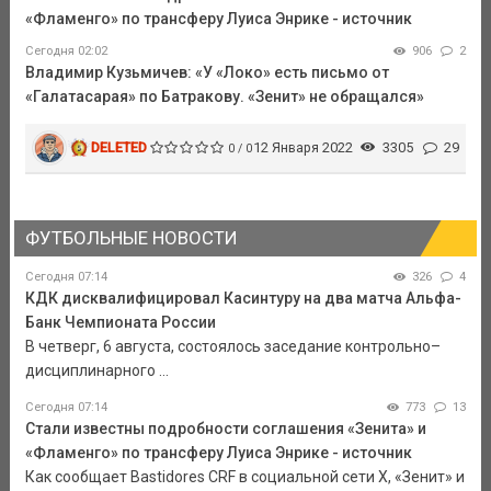
«Фламенго» по трансферу Луиса Энрике - источник
Сегодня 02:02
906
2
Владимир Кузьмичев: «У «Локо» есть письмо от
«Галатасарая» по Батракову. «Зенит» не обращался»
DELETED
12 Января 2022
3305
29
0 / 0
ФУТБОЛЬНЫЕ НОВОСТИ
Сегодня 07:14
326
4
КДК дисквалифицировал Касинтуру на два матча Альфа-
Банк Чемпионата России
В четверг, 6 августа, состоялось заседание контрольно–
дисциплинарного ...
Сегодня 07:14
773
13
Стали известны подробности соглашения «Зенита» и
«Фламенго» по трансферу Луиса Энрике - источник
Как сообщает Bastidores CRF в социальной сети Х, «Зенит» и