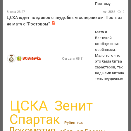
Поэтому ...
Вчера 23:27
3585
9
ЦСКА ждет поединок с неудобным соперником. Прогноз
на матч с "Ростовом"
Матч и
Балтикой
вообще стоит
особняком.
Мало того что
BOBstavka
Сегодня 08:11
это была битва
характеров, так
над нами витала
тень неудачных
...
ЦСКА
Зенит
Спартак
Рубин
РФС
Локомотив