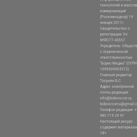
технологий и массо
коммуникаций
(Роскомнадзор) 19
января 2011г.
Свидетельство о
регистрации Эл
№ФС77-43557.
Учредитель: Общест
с ограниченной
ответственностью
"Борис-Медиа" (ОГРН
1095009003572)
Главный редактор:
Тосунян Б.С.
Адрес электронной
почты редакции:
info@bobsoccer.ru;
bobsoccerru@gmail.
Телефон редакции: +
985 719 29 97
Настоящий ресурс
содержит материал
18+