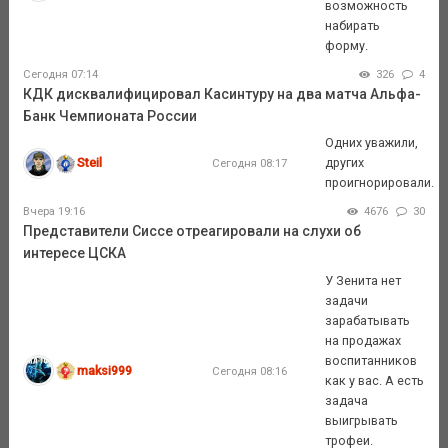
возможность
набирать
форму.
Сегодня 07:14
326
4
КДК дисквалифицировал Касинтуру на два матча Альфа-
Банк Чемпионата России
Одних уважили,
Steil
других
Сегодня 08:17
проигнорировали.
Вчера 19:16
4676
30
Представители Сиссе отреагировали на слухи об
интересе ЦСКА
У Зенита нет
задачи
зарабатывать
на продажах
воспитанников
maksi999
Сегодня 08:16
как у вас. А есть
задача
выигрывать
трофеи.