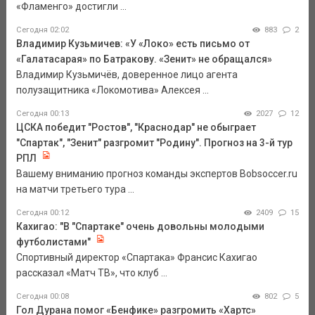
«Фламенго» достигли ...
Сегодня 02:02
883
2
Владимир Кузьмичев: «У «Локо» есть письмо от
«Галатасарая» по Батракову. «Зенит» не обращался»
Владимир Кузьмичёв, доверенное лицо агента
полузащитника «Локомотива» Алексея ...
Сегодня 00:13
2027
12
ЦСКА победит "Ростов", "Краснодар" не обыграет
"Спартак", "Зенит" разгромит "Родину". Прогноз на 3-й тур
РПЛ
Вашему вниманию прогноз команды экспертов Bobsoccer.ru
на матчи третьего тура ...
Сегодня 00:12
2409
15
Кахигао: "В "Спартаке" очень довольны молодыми
футболистами"
Спортивный директор «Спартака» Франсис Кахигао
рассказал «Матч ТВ», что клуб ...
Сегодня 00:08
802
5
Гол Дурана помог «Бенфике» разгромить «Хартс»