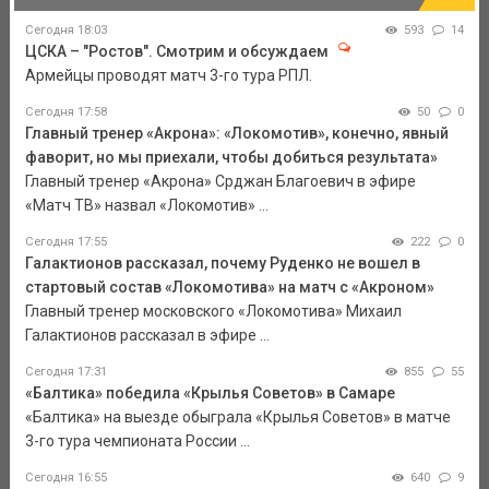
Сегодня 18:03
593
14
ЦСКА – "Ростов". Смотрим и обсуждаем
Армейцы проводят матч 3-го тура РПЛ.
Сегодня 17:58
50
0
Главный тренер «Акрона»: «Локомотив», конечно, явный
фаворит, но мы приехали, чтобы добиться результата»
Главный тренер «Акрона» Срджан Благоевич в эфире
«Матч ТВ» назвал «Локомотив» ...
Сегодня 17:55
222
0
Галактионов рассказал, почему Руденко не вошел в
стартовый состав «Локомотива» на матч с «Акроном»
Главный тренер московского «Локомотива» Михаил
Галактионов рассказал в эфире ...
Сегодня 17:31
855
55
«Балтика» победила «Крылья Советов» в Самаре
«Балтика» на выезде обыграла «Крылья Советов» в матче
3-го тура чемпионата России ...
Сегодня 16:55
640
9