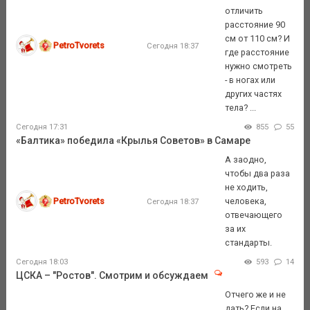
отличить
расстояние 90
см от 110 см? И
PetroTvorets
Сегодня 18:37
где расстояние
нужно смотреть
- в ногах или
других частях
тела? ...
Сегодня 17:31
855
55
«Балтика» победила «Крылья Советов» в Самаре
А заодно,
чтобы два раза
не ходить,
PetroTvorets
человека,
Сегодня 18:37
отвечающего
за их
стандарты.
Сегодня 18:03
593
14
ЦСКА – "Ростов". Смотрим и обсуждаем
Отчего же и не
дать? Если на