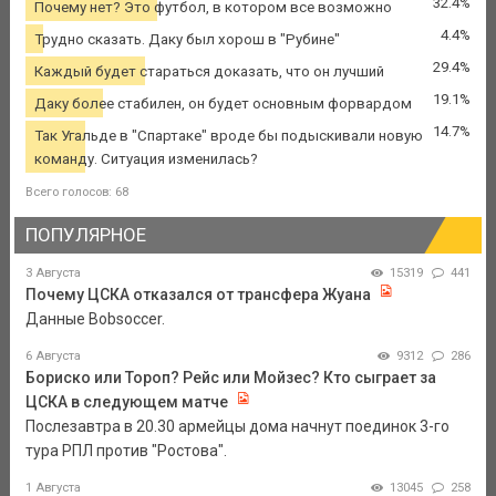
32.4%
Почему нет? Это футбол, в котором все возможно
4.4%
Трудно сказать. Даку был хорош в "Рубине"
29.4%
Каждый будет стараться доказать, что он лучший
19.1%
Даку более стабилен, он будет основным форвардом
14.7%
Так Угальде в "Спартаке" вроде бы подыскивали новую
команду. Ситуация изменилась?
Всего голосов: 68
ПОПУЛЯРНОЕ
3 Августа
15319
441
Почему ЦСКА отказался от трансфера Жуана
Данные Bobsoccer.
6 Августа
9312
286
Бориско или Тороп? Рейс или Мойзес? Кто сыграет за
ЦСКА в следующем матче
Послезавтра в 20.30 армейцы дома начнут поединок 3-го
тура РПЛ против "Ростова".
1 Августа
13045
258