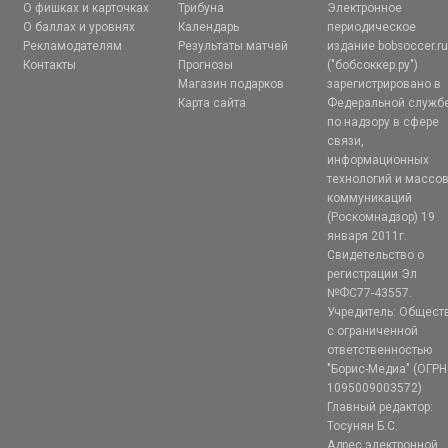
О фишках и карточках
Трибуна
Электронное
О баллах и уровнях
Календарь
периодическое
Рекламодателям
Результаты матчей
издание bobsoccer.r
Контакты
Прогнозы
("бобсоккер.ру")
Магазин подарков
зарегистрировано в
Карта сайта
Федеральной служб
по надзору в сфере
связи,
информационных
технологий и массо
коммуникаций
(Роскомнадзор) 19
января 2011г.
Свидетельство о
регистрации Эл
№ФС77-43557.
Учредитель: Общест
с ограниченной
ответственностью
"Борис-Медиа" (ОГРН
1095009003572)
Главный редактор:
Тосунян Б.С.
Адрес электронной