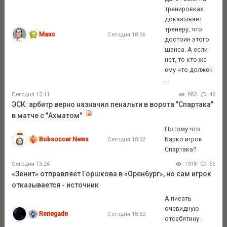
тренировках
доказывает
тренеру, что
Макс
Сегодня 18:36
достоин этого
шанса. А если
нет, то кто же
ему что должен
...
Сегодня 12:11
883
49
ЭСК: арбитр верно назначил пенальти в ворота "Спартака"
в матче с "Ахматом"
Потому что
Bobsoccer News
Барко игрок
Сегодня 18:32
Спартака?
Сегодня 13:24
1918
56
«Зенит» отправляет Горшкова в «Оренбург», но сам игрок
отказывается - источник
А писать
очевидную
Renegade
Сегодня 18:32
отсебятину -