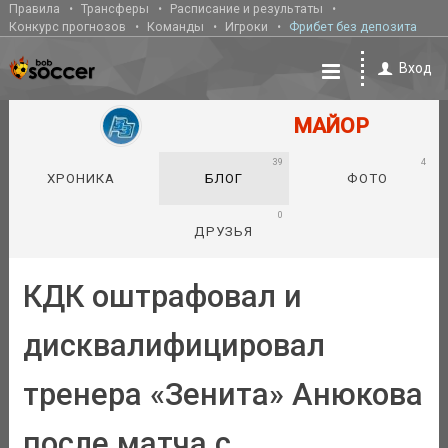
Правила
Трансферы
Расписание и результаты
Конкурс прогнозов
Команды
Игроки
Фрибет без депозита
Вход
МАЙОР
39
4
ХРОНИКА
БЛОГ
ФОТО
0
ДРУЗЬЯ
КДК оштрафовал и
дисквалифицировал
тренера «Зенита» Анюкова
после матча с