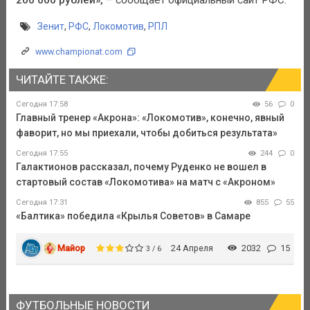
Зенит
,
РФС
,
Локомотив
,
РПЛ
www.championat.com
ЧИТАЙТЕ ТАКЖЕ:
Сегодня 17:58
56
0
Главный тренер «Акрона»: «Локомотив», конечно, явный
фаворит, но мы приехали, чтобы добиться результата»
Сегодня 17:55
244
0
Галактионов рассказал, почему Руденко не вошел в
стартовый состав «Локомотива» на матч с «Акроном»
Сегодня 17:31
855
55
«Балтика» победила «Крылья Советов» в Самаре
Майор
24 Апреля
2032
15
3 / 6
ФУТБОЛЬНЫЕ НОВОСТИ