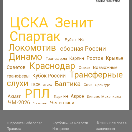
ваше занятие.
ЦСКА
Зенит
Спартак
Рубин
РФС
Локомотив
сборная России
Динамо
Ростов
Крылья
Трансферы
Карпин
Краснодар
Советов
Возможные
Семак
Трансферные
Кубок России
трансферы
слухи
Балтика
ПСЖ
Сочи
Оренбург
Дзюба
РПЛ
Акрон
Ахмат
Пари НН
Динамо Махачкала
ЧМ-2026
Челестини
Станкович
О проекте Bobsoccer
Футбольные новости
© 2009 Все права
Правила
Интервью
защищены.