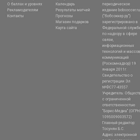
О баллах и уровнях
Календарь
периодическое
Рекламодателям
Результаты матчей
издание bobsoccer.r
Контакты
Прогнозы
("бобсоккер.ру")
Магазин подарков
зарегистрировано в
Карта сайта
Федеральной служб
по надзору в сфере
связи,
информационных
технологий и массо
коммуникаций
(Роскомнадзор) 19
января 2011г.
Свидетельство о
регистрации Эл
№ФС77-43557.
Учредитель: Общест
с ограниченной
ответственностью
"Борис-Медиа" (ОГРН
1095009003572)
Главный редактор:
Тосунян Б.С.
Адрес электронной