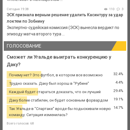
Сегодня 19:38
110
3
ЭСК признала верным решение удалить Касинтуру за удар
локтем по Зобнину
Экспертно-судейская комиссия (ЭСК) вынесла вердикт по
эпизоду матча второго тура ...
ГОЛОСОВАНИЕ
Сможет ли Угальде выиграть конкуренцию у
Даку?
32.4%
Почему нет? Это футбол, в котором все возможно
4.4%
Трудно сказать. Даку был хорош в "Рубине"
29.4%
Каждый будет стараться доказать, что он лучший
19.1%
Даку более стабилен, он будет основным форвардом
14.7%
Так Угальде в "Спартаке" вроде бы подыскивали новую
команду. Ситуация изменилась?
Всего голосов: 68