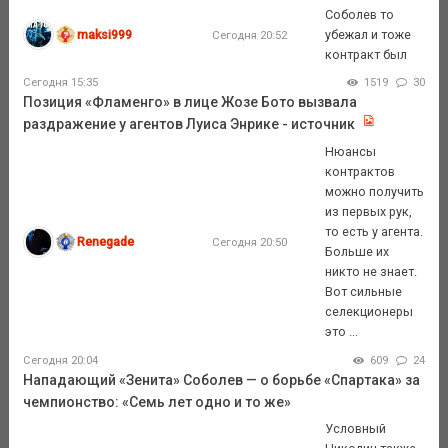
Соболев то
maksi999
убежал и тоже
Сегодня 20:52
контракт был
Сегодня 15:35
1519
30
Позиция «Фламенго» в лице Жозе Бото вызвала
раздражение у агентов Луиса Энрике - источник
Нюансы
контрактов
можно получить
из первых рук,
то есть у агента.
Renegade
Сегодня 20:50
Больше их
никто не знает.
Вот сильные
селекционеры
это ...
Сегодня 20:04
609
24
Нападающий «Зенита» Соболев — о борьбе «Спартака» за
чемпионство: «Семь лет одно и то же»
Условный