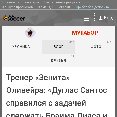
Правила
Трансферы
Расписание и результаты
Конкурс прогнозов
Команды
Игроки
Фрибет без депозита
Вход
МУТАБОР
455
148
ХРОНИКА
БЛОГ
ФОТО
14
ДРУЗЬЯ
Тренер «Зенита»
Оливейра: «Дуглас Сантос
справился с задачей
сдержать Браима Диаса и