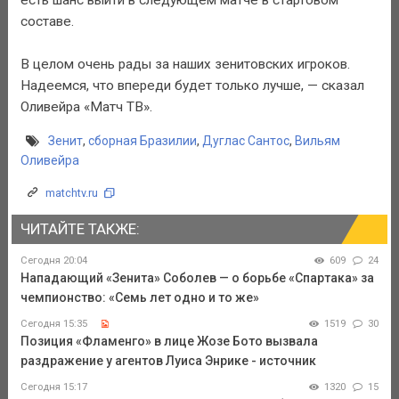
составе.
В целом очень рады за наших зенитовских игроков.
Надеемся, что впереди будет только лучше, — сказал
Оливейра «Матч ТВ».
Зенит
,
сборная Бразилии
,
Дуглас Сантос
,
Вильям
Оливейра
matchtv.ru
ЧИТАЙТЕ ТАКЖЕ:
Сегодня 20:04
609
24
Нападающий «Зенита» Соболев — о борьбе «Спартака» за
чемпионство: «Семь лет одно и то же»
Сегодня 15:35
1519
30
Позиция «Фламенго» в лице Жозе Бото вызвала
раздражение у агентов Луиса Энрике - источник
Сегодня 15:17
1320
15