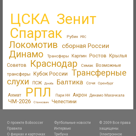
ЦСКА
Зенит
Спартак
Рубин
РФС
Локомотив
сборная России
Динамо
Ростов
Крылья
Трансферы
Карпин
Краснодар
Советов
Возможные
Семак
Трансферные
Кубок России
трансферы
слухи
Балтика
ПСЖ
Сочи
Оренбург
Дзюба
РПЛ
Акрон
Ахмат
Пари НН
Динамо Махачкала
ЧМ-2026
Челестини
Станкович
О проекте Bobsoccer
Футбольные новости
© 2009 Все права
Правила
Интервью
защищены.
О фишках и карточках
Трибуна
Электронное