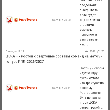
Николич также
продолжит
выигрывать,
если будет
PetroTvorets
опр.подпитка
Сегодня 20:50
игроками.
сможет,
наверное, и
выигрывать.
как ...
Сегодня 19:17
2241
70
ЦСКА — «Ростов»: стартовые составы команд на матч 3-
го тура РПЛ-2026/2027
Потому и споры
идут за игру
рукой оттого
что трактуют по
PetroTvorets
разному.
Сегодня 20:44
Ростов должен
бить пенальти,
игрок ЦСКА
сыграл рукой, ...