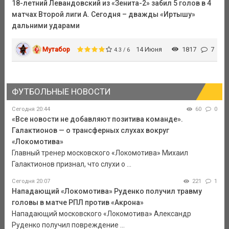
18-летний Левандовский из «Зенита-2» забил 5 голов в 4
матчах Второй лиги А. Сегодня – дважды «Иртышу»
дальними ударами
Мутабор
14 Июня
1817
7
4.3 / 6
ФУТБОЛЬНЫЕ НОВОСТИ
Сегодня 20:44
60
0
«Все новости не добавляют позитива команде».
Галактионов — о трансферных слухах вокруг
«Локомотива»
Главный тренер московского «Локомотива» Михаил
Галактионов признал, что слухи о ...
Сегодня 20:07
221
1
Нападающий «Локомотива» Руденко получил травму
головы в матче РПЛ против «Акрона»
Нападающий московского «Локомотива» Александр
Руденко получил повреждение ...