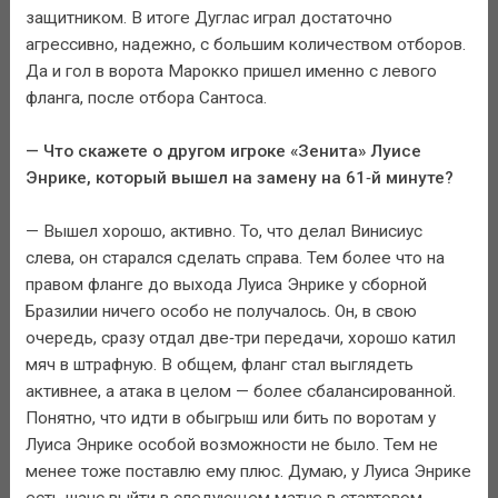
защитником. В итоге Дуглас играл достаточно
агрессивно, надежно, с большим количеством отборов.
Да и гол в ворота Марокко пришел именно с левого
фланга, после отбора Сантоса.
— Что скажете о другом игроке «Зенита» Луисе
Энрике, который вышел на замену на 61‑й минуте?
— Вышел хорошо, активно. То, что делал Винисиус
слева, он старался сделать справа. Тем более что на
правом фланге до выхода Луиса Энрике у сборной
Бразилии ничего особо не получалось. Он, в свою
очередь, сразу отдал две‑три передачи, хорошо катил
мяч в штрафную. В общем, фланг стал выглядеть
активнее, а атака в целом — более сбалансированной.
Понятно, что идти в обыгрыш или бить по воротам у
Луиса Энрике особой возможности не было. Тем не
менее тоже поставлю ему плюс. Думаю, у Луиса Энрике
есть шанс выйти в следующем матче в стартовом