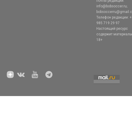
почты редакции:
info@bobsoccer.ru;
bobsoccerru@gmail.
Телефон редакции: +
985 719 29 97
Настоящий ресурс
содержит материал
18+