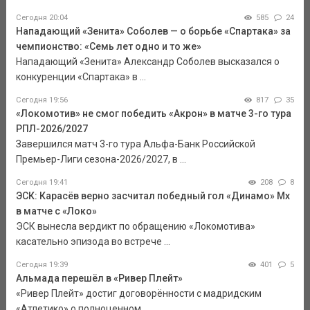
Сегодня 20:04
585
24
Нападающий «Зенита» Соболев — о борьбе «Спартака» за
чемпионство: «Семь лет одно и то же»
Нападающий «Зенита» Александр Соболев высказался о
конкуренции «Спартака» в ...
Сегодня 19:56
817
35
«Локомотив» не смог победить «Акрон» в матче 3-го тура
РПЛ-2026/2027
Завершился матч 3-го тура Альфа-Банк Российской
Премьер-Лиги сезона-2026/2027, в ...
Сегодня 19:41
208
8
ЭСК: Карасёв верно засчитал победный гол «Динамо» Мх
в матче с «Локо»
ЭСК вынесла вердикт по обращению «Локомотива»
касательно эпизода во встрече ...
Сегодня 19:39
401
5
Альмада перешёл в «Ривер Плейт»
«Ривер Плейт» достиг договорённости с мадридским
«Атлетико» о полноценном ...