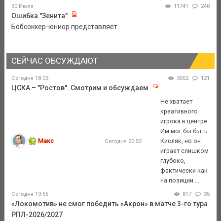
30 Июля
11741
240
Ошибка "Зенита"
Бобсоккер-юниор представляет.
СЕЙЧАС ОБСУЖДАЮТ
Сегодня 18:03
3052
121
ЦСКА – "Ростов". Смотрим и обсуждаем
Не хватает
креативного
игрока в центре.
Им мог бы быть
Макс
Кисляк, но он
Сегодня 20:52
играет слишком
глубоко,
фактически как
на позиции ...
Сегодня 19:56
817
35
«Локомотив» не смог победить «Акрон» в матче 3-го тура
РПЛ-2026/2027