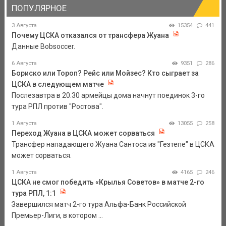
ПОПУЛЯРНОЕ
3 Августа
15354
441
Почему ЦСКА отказался от трансфера Жуана
Данные Bobsoccer.
6 Августа
9351
286
Бориско или Тороп? Рейс или Мойзес? Кто сыграет за
ЦСКА в следующем матче
Послезавтра в 20.30 армейцы дома начнут поединок 3-го
тура РПЛ против "Ростова".
1 Августа
13055
258
Переход Жуана в ЦСКА может сорваться
Трансфер нападающего Жуана Сантоса из "Гезтепе" в ЦСКА
может сорваться.
1 Августа
4165
246
ЦСКА не смог победить «Крылья Советов» в матче 2-го
тура РПЛ, 1:1
Завершился матч 2-го тура Альфа-Банк Российской
Премьер-Лиги, в котором ...