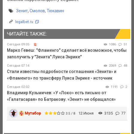
Зенит
,
Смолов
,
Тюкавин
legalbet.ru
ЧИТАЙТЕ ТАКЖЕ:
Сегодня 09:05
1086
51
Марко Гевеш: "Фламенго" сделает всё возможное, чтобы
заполучить у "Зенита" Луиса Энрике"
Сегодня 07:14
2069
48
Стали известны подробности соглашения «Зенита» и
«Фламенго» по трансферу Луиса Энрике - источник
Сегодня 02:02
1191
2
Владимир Кузьмичев: «У «Локо» есть письмо от
«Галатасарая» по Батракову. «Зенит» не обращался»
Мутабор
12 Июня
3135
77
3.5 / 8