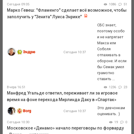
Сегодня 09:05
1086
51
Марко Гевеш: "Фламенго" сделает всё возможное, чтобы
заполучить у "Зенита" Луиса Энрике"
СБС знает,
поэтому особо
и не напрягает
Макса или
Соболя
Эндрю
Сегодня 10:37
отпахивать в
обороне. И если
бы Семак умел
грамотно
ставить ...
Вчера 16:51
1236
23
Манфред Угальде ответил, переживает ли за игровое
время на фоне перехода Мирлинда Даку в «Спартак»
Это девчонкам
Borg
Сегодня 10:37
оценивать. :)
Сегодня 10:30
19
0
Московское «Динамо» начало переговоры по форварду