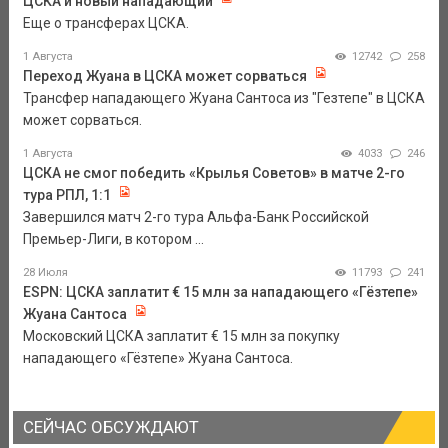
ЦСКА и новый нападающий
Еще о трансферах ЦСКА.
1 Августа
12742
258
Переход Жуана в ЦСКА может сорваться
Трансфер нападающего Жуана Сантоса из "Гезтепе" в ЦСКА
может сорваться.
1 Августа
4033
246
ЦСКА не смог победить «Крылья Советов» в матче 2-го
тура РПЛ, 1:1
Завершился матч 2-го тура Альфа-Банк Российской
Премьер-Лиги, в котором ...
28 Июля
11793
241
ESPN: ЦСКА заплатит € 15 млн за нападающего «Гёзтепе»
Жуана Сантоса
Московский ЦСКА заплатит € 15 млн за покупку
нападающего «Гёзтепе» Жуана Сантоса.
СЕЙЧАС ОБСУЖДАЮТ