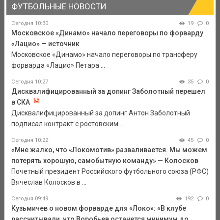
ФУТБОЛЬНЫЕ НОВОСТИ
Сегодня 10:30
19
0
Московское «Динамо» начало переговоры по форварду
«Лацио» — источник
Московское «Динамо» начало переговоры по трансферу
форварда «Лацио» Петара ...
Сегодня 10:27
35
0
Дисквалифицированный за допинг Заболотный перешел
в СКА
Дисквалифицированный за допинг Антон Заболотный
подписал контракт с ростовским ...
Сегодня 10:22
45
0
«Мне жалко, что «Локомотив» разваливается. Мы можем
потерять хорошую, самобытную команду» — Колосков
Почетный президент Российского футбольного союза (РФС)
Вячеслав Колосков в ...
Сегодня 09:49
192
0
Кузьмичев о новом форварде для «Локо»: «В клубе
рассчитывали, что Воробьев останется минимум до