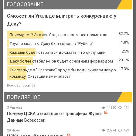
ГОЛОСОВАНИЕ
Сможет ли Угальде выиграть конкуренцию у
Даку?
32.7%
Почему нет? Это футбол, в котором все возможно
1.9%
Трудно сказать. Даку был хорош в "Рубине"
25%
Каждый будет стараться доказать, что он лучший
23.1%
Даку более стабилен, он будет основным форвардом
17.3%
Так Угальде в "Спартаке" вроде бы подыскивали новую
команду. Ситуация изменилась?
Всего голосов: 52
ПОПУЛЯРНОЕ
3 Августа
14850
441
Почему ЦСКА отказался от трансфера Жуана
Данные Bobsoccer.
29 Июля
23274
429