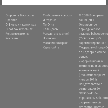
О проекте Bobsoccer
Футбольные новости
© 2009 Все права
Правила
Интервью
защищены.
О фишках и карточках
Трибуна
Электронное
О баллах и уровнях
Календарь
периодическое
Рекламодателям
Результаты матчей
издание bobsoccer.r
Контакты
Прогнозы
("бобсоккер.ру")
Магазин подарков
зарегистрировано в
Карта сайта
Федеральной служб
по надзору в сфере
связи,
информационных
технологий и массо
коммуникаций
(Роскомнадзор) 19
января 2011г.
Свидетельство о
регистрации Эл
№ФС77-43557.
Учредитель: Общест
с ограниченной
ответственностью