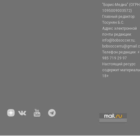
"Борис-Медиа" (ОГРН
1095009003572)
Главный редактор:
Тосунян Б.С.
Адрес электронной
почты редакции:
info@bobsoccer.ru;
bobsoccerru@gmail.
Телефон редакции: +
985 719 29 97
Настоящий ресурс
содержит материал
18+