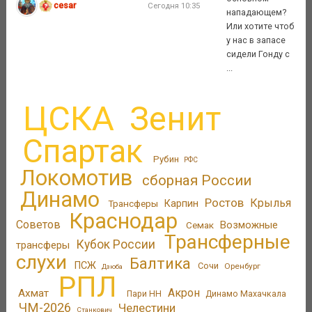
cesar
Сегодня 10:35
нападающем?
Или хотите чтоб
у нас в запасе
сидели Гонду с
...
ЦСКА
Зенит
Спартак
Рубин
РФС
Локомотив
сборная России
Динамо
Ростов
Крылья
Трансферы
Карпин
Краснодар
Советов
Возможные
Семак
Трансферные
Кубок России
трансферы
слухи
Балтика
ПСЖ
Сочи
Оренбург
Дзюба
РПЛ
Акрон
Ахмат
Пари НН
Динамо Махачкала
ЧМ-2026
Челестини
Станкович