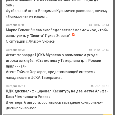
зимы.
Футбольный агент Владимир Кузьмичев рассказал, почему
«Локомотив» не нашел ...
Сегодня 09:05
1086
51
Марко Гевеш: "Фламенго" сделает всё возможное, чтобы
заполучить у "Зенита" Луиса Энрике"
О ситуации с Луисом Энрике.
Сегодня 08:36
1432
50
Агент форварда ЦСКА Мусаева о возможном уходе
игрока из клуба: «Статистика у Тамерлана для России
приличная»
Агент Таймаз Хархаров, представляющий интересы
нападающего ЦСКА Тамерлана ...
Сегодня 07:14
737
13
КДК дисквалифицировал Касинтуру на два матча Альфа-
Банк Чемпионата России
В четверг, 6 августа, состоялось заседание контрольно–
дисциплинарного ...