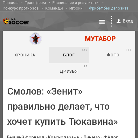
Правила
Трансферы
Расписание и результаты
Конкурс прогнозов
Команды
Игроки
Фрибет без депозита
Вход
МУТАБОР
457
148
ХРОНИКА
БЛОГ
ФОТО
14
ДРУЗЬЯ
Смолов: «Зенит»
правильно делает, что
хочет купить Тюкавина»
Бывший форвард «Краснодара» и «Динамо» Фёдор