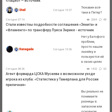
«Лацио» — источник
Тюкавин всё-
Steil
Сегодня 10:37
таки в Питер?
Сегодня 07:14
2069
48
Стали известны подробности соглашения «Зенита» и
«Фламенго» по трансферу Луиса Энрике - источник
Нет у Батофого
проблем,
просто нашли
Renegade
Сегодня 10:36
лазейку и
пользуются ей
в своих целях
Сегодня 08:36
1432
50
Агент форварда ЦСКА Мусаева о возможном уходе
игрока из клуба: «Статистика у Тамерлана для России
приличная»
Вы реально не
понимаете
разницы в
запасном или
основном