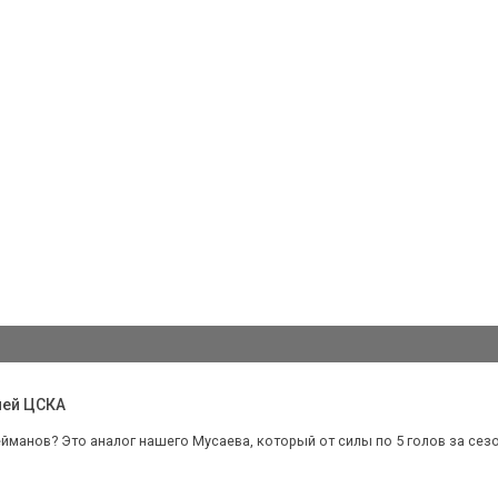
чей ЦСКА
йманов? Это аналог нашего Мусаева, который от силы по 5 голов за сезон