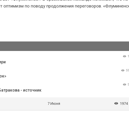
ют оптимизм по поводу продолжения переговоров. «Флуминенс
ири
5
ок»
Батракова - источник
7 Июня
1974