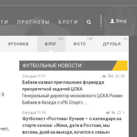
Вход
СТИ
ПРОГНОЗЫ
БЛОГИ
455
148
14
ХРОНИКА
БЛОГ
ФОТО
ДРУЗЬЯ
ФУТБОЛЬНЫЕ НОВОСТИ
Сегодня 11:17
934
59
Бабаев назвал приглашение форварда
приоритетной задачей ЦСКА
 3
Генеральный директор московского ЦСКА Роман
Бабаев в беседе с «РБ Спорт» ...
Сегодня 11:16
96
1
Футболист «Ростова» Кучаев — о календаре на
старте сезона: «Жена, дети в Ростове, мы
чет,
восемь дней на выезде, хочется к семье»