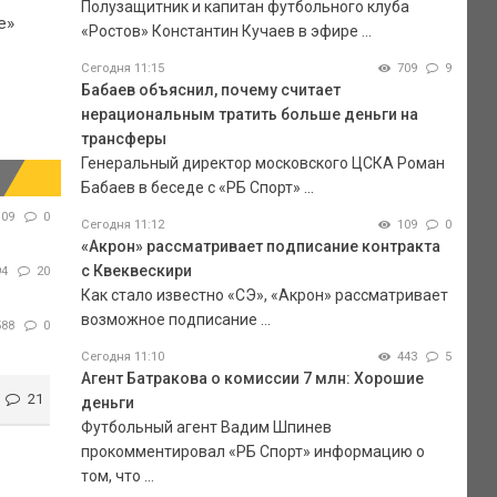
Полузащитник и капитан футбольного клуба
е»
«Ростов» Константин Кучаев в эфире ...
Сегодня 11:15
709
9
Бабаев объяснил, почему считает
нерациональным тратить больше деньги на
трансферы
Генеральный директор московского ЦСКА Роман
Бабаев в беседе с «РБ Спорт» ...
109
0
Сегодня 11:12
109
0
«Акрон» рассматривает подписание контракта
с Квеквескири
94
20
Как стало известно «СЭ», «Акрон» рассматривает
возможное подписание ...
588
0
Сегодня 11:10
443
5
Агент Батракова о комиссии 7 млн: Хорошие
21
деньги
Футбольный агент Вадим Шпинев
прокомментировал «РБ Спорт» информацию о
том, что ...