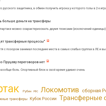
»
 русского защитника, в обмен получить игрока у которого голы в 2-х играх
ь больше деньги на трансферы
партаке можно охарактеризовать двумя тезисами (исключений единицы): 1. 
одят трансферные процессы"
итя с позором занимал последние места в самых слабых группах в ЛЕ и вы
по Пруцеву переговоров нет
- вообще боль. Спортивный блок в своë время удивил очень
ртак
Локомотив
сборная Р
Рубин
РФС
Трансферные 
Кубок России
жные трансферы