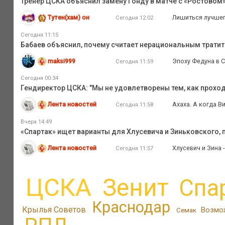
Тренер ЦСКА объяснил замену Гонду в матче с «Ростовом
Тутен(хам) он
Лишиться лучшего
Сегодня 12:02
Сегодня 11:15
Бабаев объяснил, почему считает нерациональным тратит
maksi999
Эпоху Федуна в С
Сегодня 11:59
Сегодня 00:34
Гендиректор ЦСКА: "Мы не удовлетворены тем, как прох
Лента новостей
Ахаха. А когда В
Сегодня 11:58
Вчера 14:49
«Спартак» ищет варианты для Хлусевича и Зиньковского, 
Лента новостей
Хлусевич и Зина 
Сегодня 11:57
ЦСКА
Зенит
Спа
Краснодар
Крылья Советов
Возмо
Семак