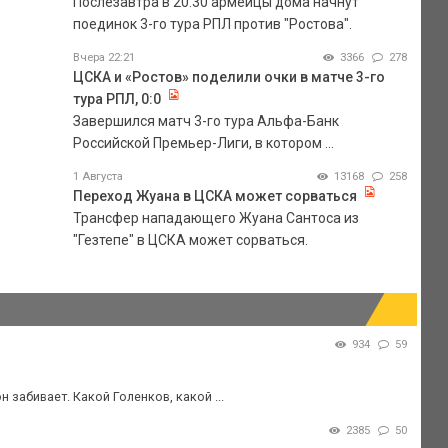
Послезавтра в 20.30 армейцы дома начнут
поединок 3-го тура РПЛ против "Ростова".
Вчера 22:21
3366
278
ЦСКА и «Ростов» поделили очки в матче 3-го
тура РПЛ, 0:0
Завершился матч 3-го тура Альфа-Банк
Российской Премьер-Лиги, в котором ...
1 Августа
13168
258
Переход Жуана в ЦСКА может сорваться
Трансфер нападающего Жуана Сантоса из
"Гезтепе" в ЦСКА может сорваться.
934
59
 забивает. Какой Голенков, какой ...
2385
50