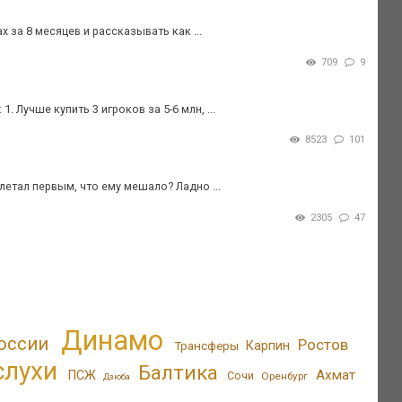
 за 8 месяцев и рассказывать как ...
709
9
Лучше купить 3 игроков за 5-6 млн, ...
8523
101
летал первым, что ему мешало? Ладно ...
2305
47
Динамо
оссии
Ростов
Трансферы
Карпин
слухи
Балтика
Ахмат
ПСЖ
Сочи
Оренбург
Дзюба