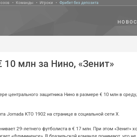
нозов
Команды
Игроки
Фрибет без депозита
НОВО
10 млн за Нино, «Зенит»
ре центрального защитника Нино в размере € 10 млн в среду,
а Jornada KTO 1902 на странице в социальной сети X.
нивает 29-летнего футболиста в € 17 млн. При этом «Зенит» хо
гает «Флуминенсе». В бразильской команде понимают, что не