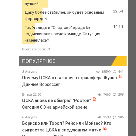
лучший
22.5%
Даку более стабилен, он будет основным
форвардом
14.1%
Так Угальде в "Спартаке" вроде бы
подыскивали новую команду. Ситуация
изменилась?
Всего голосов: 71
ПОПУЛЯРНОЕ
3 Августа
15599
441
Почему ЦСКА отказался от трансфера Жуана
Данные Bobsoccer.
Вчера 22:50
7663
298
ЦСКА вновь не обыграл "Ростов"
Сегодня 0:0 на армейской арене.
6 Августа
9538
286
Бориско или Тороп? Рейс или Мойзес? Кто
сыграет за ЦСКА в следующем матче