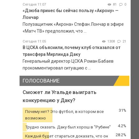
Сегодня 11:07
81
0
«Дзюба принес бы сейчас пользу «Акрону» —
Лончар
Полузащитник «Акрона» Стефан Лончар в эфире
«Матч ТВ» предположил, что ...
Сегодня 11:05
1308
21
В ЦСКА объяснили, почему клуб отказался от
трансфера Мирлинда Даку
Генеральный директор ЦСКА Роман Бабаев
прокомментировал ситуацию с ...
ГОЛОСОВАНИЕ
Сможет ли Угальде выиграть
конкуренцию у Даку?
31%
Почему нет? Это футбол, в котором все
возможно
4.2%
Трудно сказать. Даку был хорош в "Рубине"
28.2%
Каждый будет стараться доказать, что он