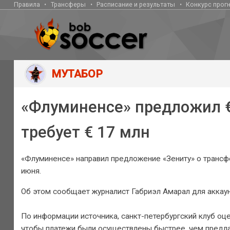
Правила
Трансферы
Расписание и результаты
Конкурс прог
МУТАБОР
«Флуминенсе» предложил € 
требует € 17 млн
«Флуминенсе» направил предложение «Зениту» о трансфе
июня.
Об этом сообщает журналист Габриэл Амарал для аккаунт
По информации источника, санкт-петербургский клуб оце
чтобы платежи были осуществлены быстрее, чем предла