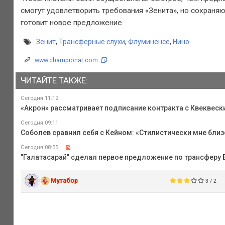
смогут удовлетворить требования «Зенита», но сохраня
готовит новое предложение
Зенит
,
Трансферные слухи
,
Флуминенсе
,
Нино
www.championat.com
ЧИТАЙТЕ ТАКЖЕ:
Сегодня 11:12
«Акрон» рассматривает подписание контракта с Квеквеск
Сегодня 09:11
Соболев сравнил себя с Кейном: «Стилистически мне близ
Сегодня 08:55
"Галатасарай" сделал первое предложение по трансферу 
Мутабор
3 / 2