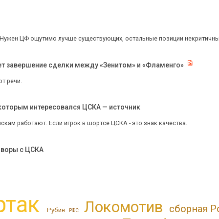
н Нужен ЦФ ощутимо лучше существующих, остальные позиции некритичны.
ет завершение сделки между «Зенитом» и «Фламенго»
т речи.
 которым интересовался ЦСКА — источник
скам работают. Если игрок в шортсе ЦСКА - это знак качества.
оворы с ЦСКА
ртак
Локомотив
сборная Р
Рубин
РФС