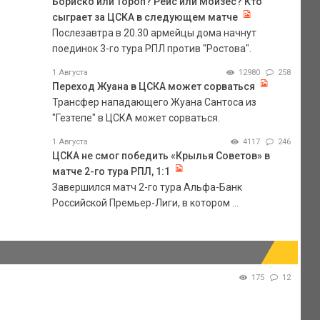
Бориско или Тороп? Рейс или Мойзес? Кто
сыграет за ЦСКА в следующем матче
Послезавтра в 20.30 армейцы дома начнут
поединок 3-го тура РПЛ против "Ростова".
1 Августа
12980
258
Переход Жуана в ЦСКА может сорваться
Трансфер нападающего Жуана Сантоса из
"Гезтепе" в ЦСКА может сорваться.
1 Августа
4117
246
ЦСКА не смог победить «Крылья Советов» в
матче 2-го тура РПЛ, 1:1
Завершился матч 2-го тура Альфа-Банк
Российской Премьер-Лиги, в котором ...
175
12