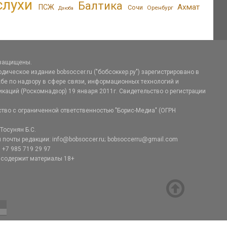
слухи
Балтика
Ахмат
ПСЖ
Сочи
Оренбург
Дзюба
 защищены.
дическое издание bobsoccer.ru ("бобсоккер.ру") зарегистрировано в
е по надзору в сфере связи, информационных технологий и
аций (Роскомнадзор) 19 января 2011г. Свидетельство о регистрации
тво с ограниченной ответственностью "Борис-Медиа" (ОГРН
Тосунян Б.С.
 почты редакции: info@bobsoccer.ru; bobsoccerru@gmail.com
 +7 985 719 29 97
 содержит материалы 18+