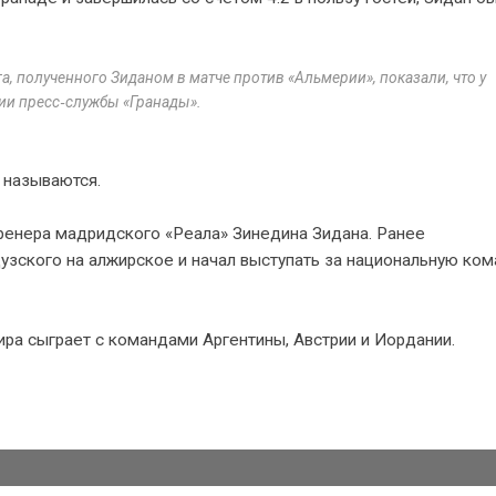
, полученного Зиданом в матче против «Альмерии», показали, что у
нии пресс‑службы «Гранады».
 называются.
ренера мадридского «Реала» Зинедина Зидана. Ранее
узского на алжирское и начал выступать за национальную ком
ра сыграет с командами Аргентины, Австрии и Иордании.