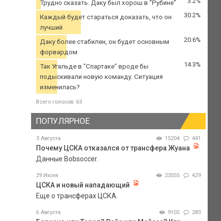
3.2%
Трудно сказать. Даку был хорош в "Рубине"
30.2%
Каждый будет стараться доказать, что он
лучший
20.6%
Даку более стабилен, он будет основным
форвардом
14.3%
Так Угальде в "Спартаке" вроде бы
подыскивали новую команду. Ситуация
изменилась?
Всего голосов: 63
ПОПУЛЯРНОЕ
3 Августа
15204
441
Почему ЦСКА отказался от трансфера Жуана
Данные Bobsoccer.
29 Июля
23555
429
ЦСКА и новый нападающий
Еще о трансферах ЦСКА.
6 Августа
9105
283