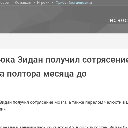
нозов
Команды
Игроки
Фрибет без депозита
НОВО
юка Зидан получил сотрясени
а полтора месяца до
Зидан получил сотрясение мозга, а также перелом челюсти в 
и».
Гранаде и завершилась со счетом 4:2 в пользу гостей, Зидан б