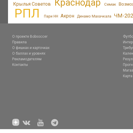
Краснодар
Крылья Советов
Возмо
Семак
РПЛ
ЧМ-20
Акрон
Пари НН
Динамо Махачкала
О проекте Bobsoccer
Футбо
Правила
Инте
О фишках и карточках
Трибу
О баллах и уровнях
Кален
Рекламодателям
Резул
Контакты
Прог
Магаз
Карта