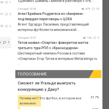
«Динамо» Шамиль Газизов в разговоре с «РБ ...
458
1
Сегодня 10:36
879
10
Агент Брайана Родригеса из «Америки»
877
2
подтвердил переговоры с ЦСКА
Агент Эдгардо Ласалвия, представляющий
139
6
интересы футболиста мексиканской ...
Сегодня 10:27
126
3
6
1
Титов назвал «Спартак» фаворитом матча
третьего тура РПЛ с «Краснодаром»
Шестикратный чемпион России в составе
«Спартака» Егор Титов в интервью Metaratings.ru
...
ГОЛОСОВАНИЕ
Сможет ли Угальде выиграть
конкуренцию у Даку?
31.7%
Почему нет? Это футбол, в котором все
возможно