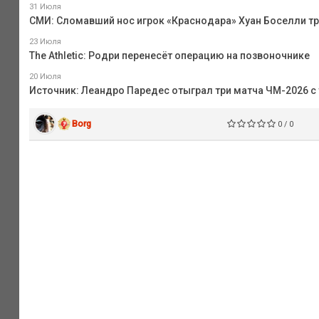
31 Июля
СМИ: Сломавший нос игрок «Краснодара» Хуан Боселли т
23 Июля
The Athletic: Родри перенесёт операцию на позвоночнике
20 Июля
Источник: Леандро Паредес отыграл три матча ЧМ-2026 с
Borg
0 / 0