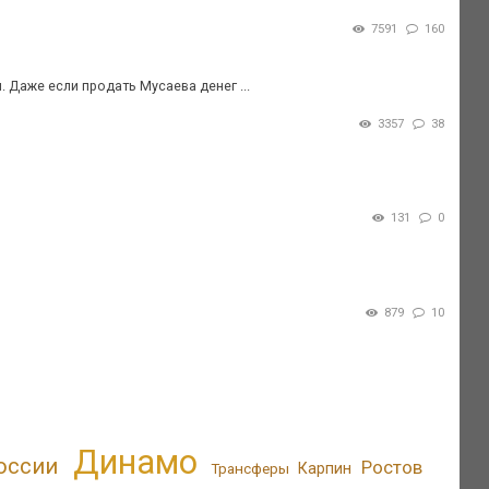
7591
160
 Даже если продать Мусаева денег ...
3357
38
131
0
879
10
Динамо
оссии
Ростов
Трансферы
Карпин