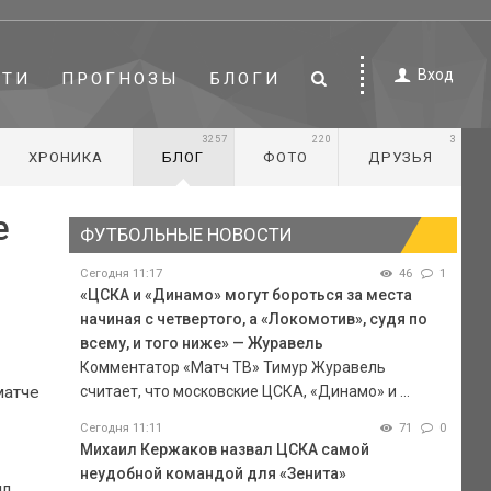
Вход
СТИ
ПРОГНОЗЫ
БЛОГИ
3257
220
3
ХРОНИКА
БЛОГ
ФОТО
ДРУЗЬЯ
е
ФУТБОЛЬНЫЕ НОВОСТИ
Сегодня 11:17
46
1
«ЦСКА и «Динамо» могут бороться за места
начиная с четвертого, а «Локомотив», судя по
всему, и того ниже» — Журавель
Комментатор «Матч ТВ» Тимур Журавель
считает, что московские ЦСКА, «Динамо» и ...
матче
Сегодня 11:11
71
0
Михаил Кержаков назвал ЦСКА самой
неудобной командой для «Зенита»
ыл