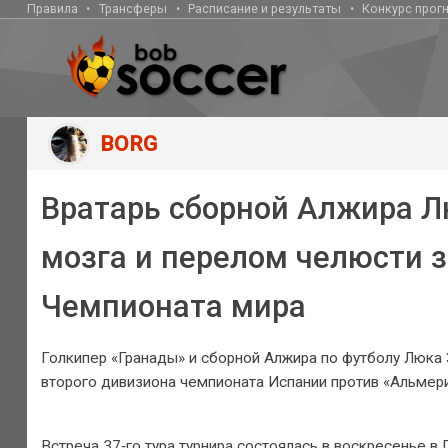
Правила
Трансферы
Расписание и результаты
Конкурс прог
BORG
Вратарь сборной Алжира Л
мозга и перелом челюсти з
Чемпионата мира
Голкипер «Гранады» и сборной Алжира по футболу Люка 
второго дивизиона чемпионата Испании против «Альмери
Встреча 37‑го тура турнира состоялась в воскресенье в 