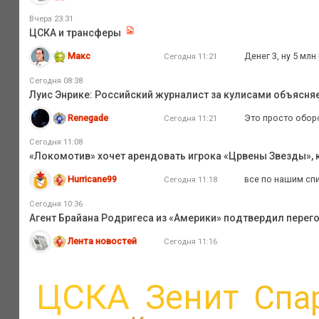
Вчера 23:31
ЦСКА и трансферы
Макс
Денег 3, ну 5 мл
Сегодня 11:21
Сегодня 08:38
Луис Энрике: Российский журналист за кулисами объясня
Renegade
Это просто оборо
Сегодня 11:21
Сегодня 11:08
«Локомотив» хочет арендовать игрока «Црвены Звезды»,
Hurricane99
все по нашим спи
Сегодня 11:18
Сегодня 10:36
Агент Брайана Родригеса из «Америки» подтвердил перег
Лента новостей
Сегодня 11:16
ЦСКА
Зенит
Спа