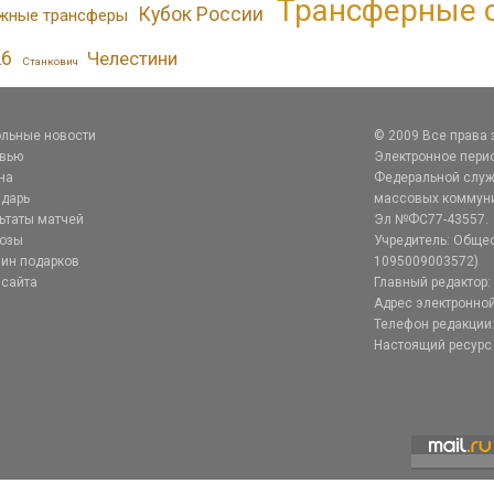
Трансферные 
Кубок России
жные трансферы
26
Челестини
Станкович
льные новости
© 2009 Все права
рвью
Электронное перио
на
Федеральной служб
дарь
массовых коммуник
ьтаты матчей
Эл №ФС77-43557.
нозы
Учредитель: Общес
ин подарков
1095009003572)
 сайта
Главный редактор: 
Адрес электронной
Телефон редакции:
Настоящий ресурс