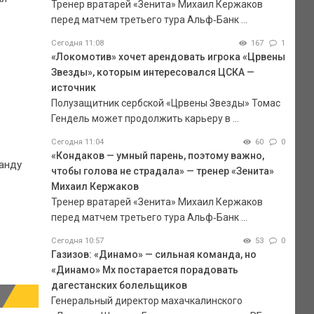
Тренер вратарей «Зенита» Михаил Кержаков
перед матчем третьего тура Альф‑Банк ...
Сегодня 11:08
167
1
«Локомотив» хочет арендовать игрока «Црвены
Звезды», которым интересовался ЦСКА —
источник
Полузащитник сербской «Црвены Звезды» Томас
Гендель может продолжить карьеру в ...
Сегодня 11:04
60
0
«Кондаков — умный парень, поэтому важно,
анду
чтобы голова не страдала» — тренер «Зенита»
Михаил Кержаков
Тренер вратарей «Зенита» Михаил Кержаков
перед матчем третьего тура Альф‑Банк ...
Сегодня 10:57
53
0
Газизов: «Динамо» — сильная команда, но
«Динамо» Мх постарается порадовать
дагестанских болельщиков
Генеральный директор махачкалинского