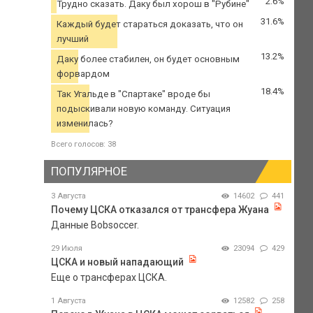
2.6%
Трудно сказать. Даку был хорош в "Рубине"
31.6%
Каждый будет стараться доказать, что он
лучший
13.2%
Даку более стабилен, он будет основным
форвардом
18.4%
Так Угальде в "Спартаке" вроде бы
подыскивали новую команду. Ситуация
изменилась?
Всего голосов: 38
ПОПУЛЯРНОЕ
3 Августа
14602
441
Почему ЦСКА отказался от трансфера Жуана
Данные Bobsoccer.
29 Июля
23094
429
ЦСКА и новый нападающий
Еще о трансферах ЦСКА.
1 Августа
12582
258