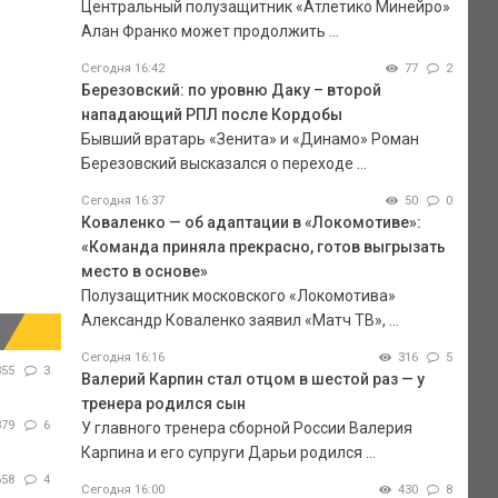
Центральный полузащитник «Атлетико Минейро»
Алан Франко может продолжить ...
Сегодня 16:42
77
2
Березовский: по уровню Даку – второй
нападающий РПЛ после Кордобы
Бывший вратарь «Зенита» и «Динамо» Роман
Березовский высказался о переходе ...
Сегодня 16:37
50
0
Коваленко — об адаптации в «Локомотиве»:
«Команда приняла прекрасно, готов выгрызать
место в основе»
Полузащитник московского «Локомотива»
Александр Коваленко заявил «Матч ТВ», ...
Сегодня 16:16
316
5
355
3
Валерий Карпин стал отцом в шестой раз — у
тренера родился сын
879
6
У главного тренера сборной России Валерия
Карпина и его супруги Дарьи родился ...
658
4
Сегодня 16:00
430
8