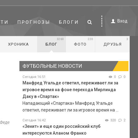
Вход
СТИ
ПРОГНОЗЫ
БЛОГИ
3260
220
3
ХРОНИКА
БЛОГ
ФОТО
ДРУЗЬЯ
ФУТБОЛЬНЫЕ НОВОСТИ
Сегодня 16:51
0
0
Манфред Угальде ответил, переживает ли за
игровое время на фоне перехода Мирлинда
Даку в «Спартак»
Нападающий «Спартака» Манфред Угальде
ответил, переживает ли за игровое время на ...
Сегодня 16:42
320
2
 Феде
«Зенит» и еще один российский клуб
интересуются Аланом Франко