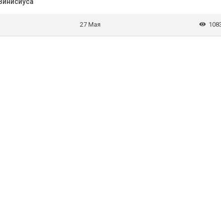
 Винисиуса
27 Мая
108