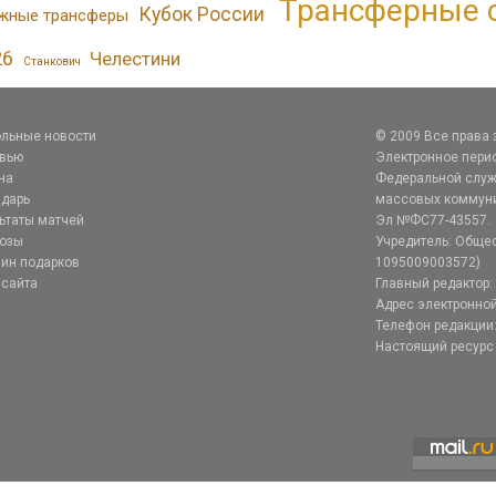
Трансферные 
Кубок России
жные трансферы
26
Челестини
Станкович
льные новости
© 2009 Все права
рвью
Электронное перио
на
Федеральной служб
дарь
массовых коммуник
ьтаты матчей
Эл №ФС77-43557.
нозы
Учредитель: Общес
ин подарков
1095009003572)
 сайта
Главный редактор: 
Адрес электронной
Телефон редакции:
Настоящий ресурс