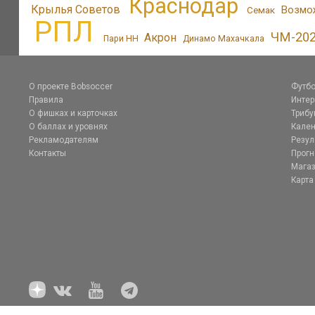
Краснодар
Крылья Советов
Возмо
Семак
РПЛ
ЧМ-20
Акрон
Пари НН
Динамо Махачкала
О проекте Bobsoccer
Футбо
Правила
Инте
О фишках и карточках
Трибу
О баллах и уровнях
Кален
Рекламодателям
Резул
Контакты
Прог
Магаз
Карта