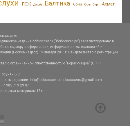
слухи
Балтика
Ахмат
ПСЖ
Сочи
Оренбург
Дзюба
 защищены.
дическое издание bobsoccer.ru ("бобсоккер.ру") зарегистрировано в
е по надзору в сфере связи, информационных технологий и
аций (Роскомнадзор) 19 января 2011г. Свидетельство о регистрации
тво с ограниченной ответственностью "Борис-Медиа" (ОГРН
Тосунян Б.С.
 почты редакции: info@bobsoccer.ru; bobsoccerru@gmail.com
 +7 985 719 29 97
 содержит материалы 18+