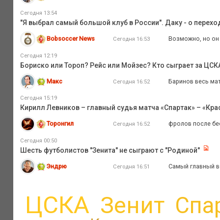
Сегодня 13:54
"Я выбрал самый большой клуб в России". Даку - о перехо
Bobsoccer News
Возможно, но он 
Сегодня 16:53
Сегодня 12:19
Бориско или Тороп? Рейс или Мойзес? Кто сыграет за ЦС
Макс
Баринов весь мат
Сегодня 16:52
Сегодня 15:19
Кирилл Левников – главный судья матча «Спартак» – «Кр
Торонгил
фролов после бес
Сегодня 16:52
Сегодня 00:50
Шесть футболистов "Зенита" не сыграют с "Родиной"
Эндрю
Самый главный во
Сегодня 16:51
ЦСКА
Зенит
Спа