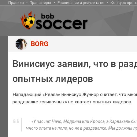
Правила
Трансферы
Расписание и результаты
Конкурс прог
BORG
Винисиус заявил, что в раз
опытных лидеров
Нападающий «Реала» Винисиус Жуниор считает, что мно
раздевалке «сливочных» не хватает опытных лидеров.
«У нас нет Начо, Модрича или Крооса, а Карвахаль б
много опыта на поле, но не в раздевалке. Мы должны пр