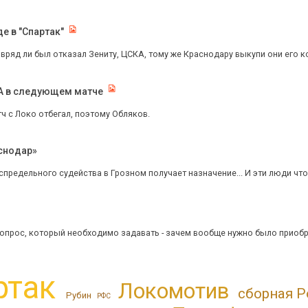
де в "Спартак"
вряд ли был отказал Зениту, ЦСКА, тому же Краснодару выкупи они его к
КА в следующем матче
ч с Локо отбегал, поэтому Обляков.
аснодар»
предельного судейства в Грозном получает назначение... И эти люди что-т
прос, который необходимо задавать - зачем вообще нужно было приобрет
ртак
Локомотив
сборная Р
Рубин
РФС