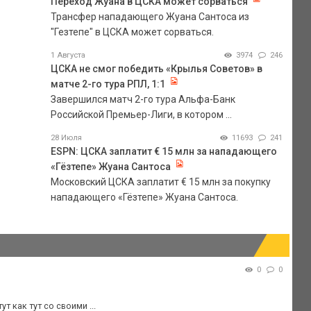
Переход Жуана в ЦСКА может сорваться
Трансфер нападающего Жуана Сантоса из
"Гезтепе" в ЦСКА может сорваться.
1 Августа
3974
246
ЦСКА не смог победить «Крылья Советов» в
матче 2-го тура РПЛ, 1:1
Завершился матч 2-го тура Альфа-Банк
Российской Премьер-Лиги, в котором ...
28 Июля
11693
241
ESPN: ЦСКА заплатит € 15 млн за нападающего
«Гёзтепе» Жуана Сантоса
Московский ЦСКА заплатит € 15 млн за покупку
нападающего «Гёзтепе» Жуана Сантоса.
0
0
 как тут со своими ...