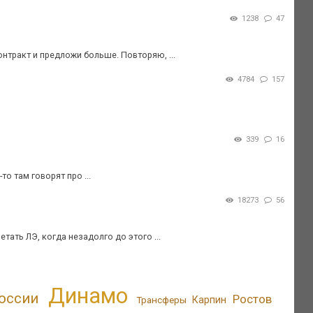
1238
47
онтракт и предложи больше. Повторяю, ...
4784
157
339
16
о там говорят про ...
18273
56
ать ЛЭ, когда незадолго до этого ...
Динамо
оссии
Ростов
Трансферы
Карпин