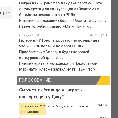
Погребняк: «Трансфер Даку в «Спартак» — это
очень круто для конкуренции с «Зенитом» в
3
2
борьбе за чемпионство в РПЛ»
Бывший нападающий сборной России по футболу
Павел Погребняк заявил «Матч ТВ», что ...
Сегодня 15:54
289
4
Гилерме: «У Торопа достаточно потенциала,
чтобы быть первым номером ЦСКА.
Приобретение Бориско будет хорошей
конкуренцией для него»
Бывший вратарь московского «Локомотива»
Маринато Гилерме заявил «Матч ТВ», что у ...
ГОЛОСОВАНИЕ
Сможет ли Угальде выиграть
конкуренцию у Даку?
34.2%
Почему нет? Это футбол, в котором все
возможно