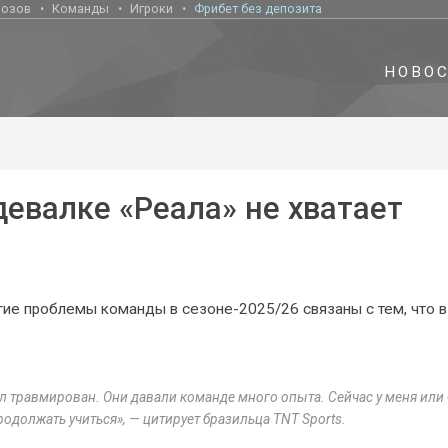
нозов
Команды
Игроки
Фрибет без депозита
НОВО
девалке «Реала» не хватает
гие проблемы команды в сезоне-2025/26 связаны с тем, что в
ыл травмирован. Они давали команде много опыта. Сейчас у меня или
одолжать учиться», — цитирует бразильца TNT Sports.