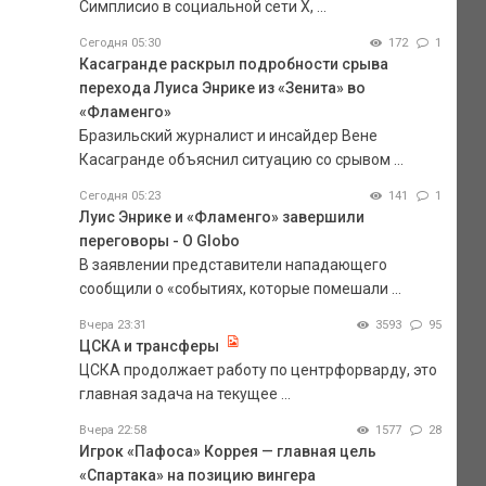
Симплисио в социальной сети Х, ...
Сегодня 05:30
172
1
Касагранде раскрыл подробности срыва
перехода Луиса Энрике из «Зенита» во
«Фламенго»
Бразильский журналист и инсайдер Вене
Касагранде объяснил ситуацию со срывом ...
Сегодня 05:23
141
1
Луис Энрике и «Фламенго» завершили
переговоры - O Globo
В заявлении представители нападающего
сообщили о «событиях, которые помешали ...
Вчера 23:31
3593
95
ЦСКА и трансферы
ЦСКА продолжает работу по центрфорварду, это
главная задача на текущее ...
Вчера 22:58
1577
28
Игрок «Пафоса» Коррея — главная цель
«Спартака» на позицию вингера