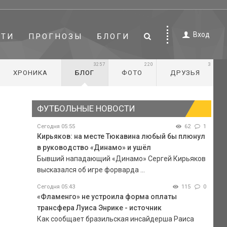
Вход
СТИ
ПРОГНОЗЫ
БЛОГИ
3257
220
3
ХРОНИКА
БЛОГ
ФОТО
ДРУЗЬЯ
ФУТБОЛЬНЫЕ НОВОСТИ
Сегодня 05:55
62
1
Кирьяков: на месте Тюкавина любый бы плюнул
в руководство «Динамо» и ушёл
Бывший нападающий «Динамо» Сергей Кирьяков
высказался об игре форварда ...
Сегодня 05:43
115
0
«Фламенго» не устроила форма оплаты
трансфера Луиса Энрике - источник
Как сообщает бразильская инсайдерша Раиса