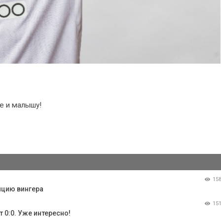
е и малышу!
15
ицию вингера
15
т 0:0. Уже интересно!