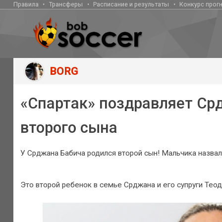
Правила
Трансферы
Расписание и результаты
Конкурс прог
BORG
«Спартак» поздравляет Ср
второго сына
У Срджана Бабича родился второй сын! Мальчика назвал
Это второй ребенок в семье Срджана и его супруги Теод