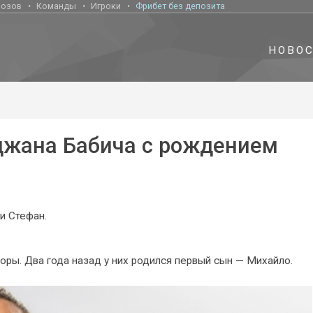
нозов
Команды
Игроки
Фрибет без депозита
НОВО
джана Бабича с рождением
и Стефан.
оры. Два года назад у них родился первый сын — Михайло.