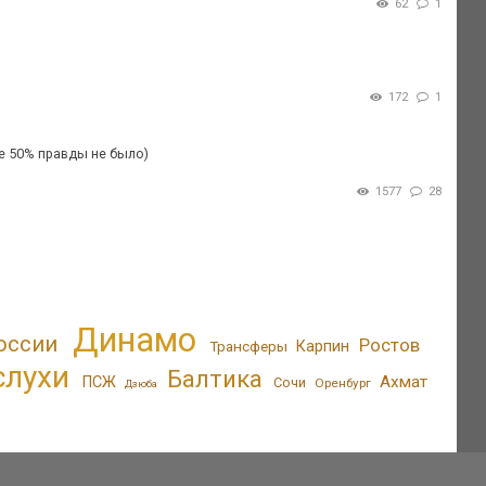
62
1
172
1
же 50% правды не было)
1577
28
Динамо
оссии
Ростов
Трансферы
Карпин
слухи
Балтика
Ахмат
ПСЖ
Сочи
Оренбург
Дзюба