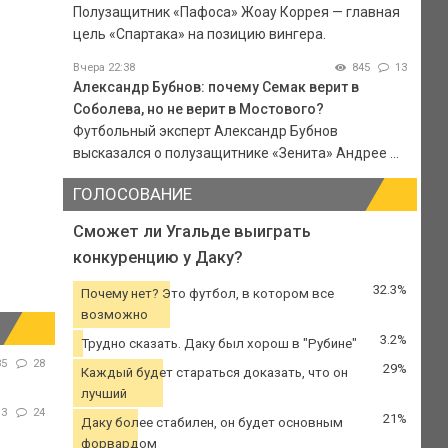
Полузащитник «Пафоса» Жоау Коррея — главная
цель «Спартака» на позицию вингера.
Вчера 22:38
845
13
Александр Бубнов: почему Семак верит в
Соболева, но не верит в Мостового?
Футбольный эксперт Александр Бубнов
высказался о полузащитнике «Зенита» Андрее ...
ГОЛОСОВАНИЕ
Сможет ли Угальде выиграть
конкуренцию у Даку?
32.3%
Почему нет? Это футбол, в котором все
возможно
3.2%
Трудно сказать. Даку был хорош в "Рубине"
85
28
29%
Каждый будет стараться доказать, что он
лучший
13
24
21%
Даку более стабилен, он будет основным
форвардом