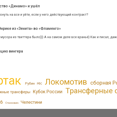
ство «Динамо» и ушёл
юнуть на все и уйти, если у него действующий контракт?
нрике из «Зенита» во «Фламенго»
 мусора из твиттера было))) А на самом деле все враньё) Как и писал, да
ицию вингера
ртак
Локомотив
сборная Р
Рубин
РФС
Трансферные 
Кубок России
жные трансферы
26
Челестини
Станкович