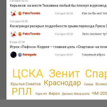
Сегодня 05:55
Кирьяков: на месте Тюкавина любый бы плюнул в руковод
PetroTvorets
Как он бы мог пл
Сегодня 06:04
Сегодня 05:30
Касагранде раскрыл подробности срыва перехода Луиса Э
PetroTvorets
Зато сколько тут
Сегодня 05:52
Вчера 22:58
Игрок «Пафоса» Коррея — главная цель «Спартака» на поз
Renegade
Говняный вброс
Сегодня 05:47
ЦСКА
Зенит
Спа
Краснодар
Крылья Советов
Возмо
Семак
РПЛ
ЧМ-20
Акрон
Пари НН
Динамо Махачкала