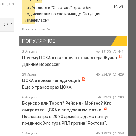
960
8
14.5%
Так Угальде в "Спартаке" вроде бы
подыскивали новую команду. Ситуация
изменилась?
1
7
Всего голосов: 62
ПОПУЛЯРНОЕ
3 Августа
15120
441
Почему ЦСКА отказался от трансфера Жуана
Данные Bobsoccer.
29 Июля
23479
429
ЦСКА и новый нападающий
Еще о трансферах ЦСКА.
6 Августа
8970
280
Бориско или Тороп? Рейс или Мойзес? Кто
сыграет за ЦСКА в следующем матче
Послезавтра в 20.30 армейцы дома начнут
поединок 3-го тура РПЛ против "Ростова".
1 Августа
12920
258