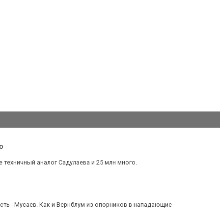
o
е техничный аналог Садулаева и 25 млн много.
есть - Мусаев. Как и Вернблум из опорников в нападающие