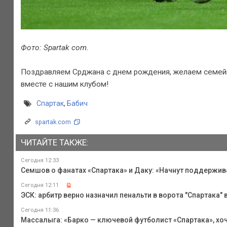
Фото: Spartak com.
Поздравляем Срджана с днем рождения, желаем семейн
вместе с нашим клубом!
Спартак
,
Бабич
spartak.com
ЧИТАЙТЕ ТАКЖЕ:
Сегодня 12:33
Семшов о фанатах «Спартака» и Даку: «Начнут поддержива
Сегодня 12:11
ЭСК: арбитр верно назначил пенальти в ворота "Спартака" 
Сегодня 11:36
Массалыга: «Барко — ключевой футболист «Спартака», хоч