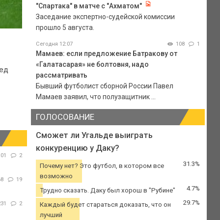
"Спартака" в матче с "Ахматом"
Заседание экспертно-судейской комиссии
прошло 5 августа.
Сегодня 12:07
108
1
Мамаев: если предложение Батракову от
«Галатасарая» не болтовня, надо
бед
рассматривать
Бывший футболист сборной России Павел
Мамаев заявил, что полузащитник ...
ГОЛОСОВАНИЕ
Сможет ли Угальде выиграть
конкуренцию у Даку?
101
2
31.3%
Почему нет? Это футбол, в котором все
возможно
68
19
4.7%
Трудно сказать. Даку был хорош в "Рубине"
29.7%
231
2
Каждый будет стараться доказать, что он
лучший