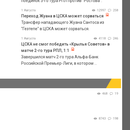
поединок 3-го тура РПЛ против "Ростова".
1 Августа
12997
258
Переход Жуана в ЦСКА может сорваться
Трансфер нападающего Жуана Сантоса из
"Гезтепе" в ЦСКА может сорваться.
1 Августа
4118
246
ЦСКА не смог победить «Крылья Советов» в
матче 2-го тура РПЛ, 1:1
Завершился матч 2-го тура Альфа-Банк
Российской Премьер-Лиги, в котором ...
468
19
8743
198