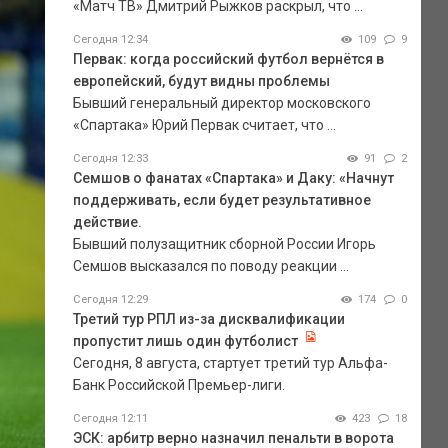
«Матч ТВ» Дмитрий Рыжков раскрыл, что ...
Сегодня 12:34
109
9
Первак: когда российский футбол вернётся в
европейский, будут видны проблемы
Бывший генеральный директор московского
«Спартака» Юрий Первак считает, что ...
Сегодня 12:33
91
2
Семшов о фанатах «Спартака» и Даку: «Начнут
поддерживать, если будет результативное
действие.
Бывший полузащитник сборной России Игорь
Семшов высказался по поводу реакции ...
Сегодня 12:29
174
0
Третий тур РПЛ из-за дисквалификации
пропустит лишь один футболист
Сегодня, 8 августа, стартует третий тур Альфа-
Банк Российской Премьер-лиги.
Сегодня 12:11
423
18
ЭСК: арбитр верно назначил пенальти в ворота