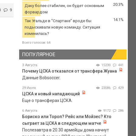
20.3%
Даку более стабилен, он будет основным
3
9
форвардом
14.1%
Так Угальде в "Спартаке" вроде бы
подыскивали новую команду. Ситуация
изменилась?
Всего голосов: 64
ПОПУЛЯРНОЕ
3 Августа
15230
441
Почему ЦСКА отказался от трансфера Жуана
Данные Bobsoccer.
29 Июля
23586
429
ЦСКА и новый нападающий
Еще о трансферах ЦСКА.
6 Августа
9172
286
Бориско или Тороп? Рейс или Мойзес? Кто
сыграет за ЦСКА в следующем матче
Послезавтра в 20.30 армейцы дома начнут