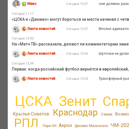
Макс
они должны разы
Сегодня 13:27
Сегодня 11:17
«ЦСКА и «Динамо» могут бороться за места начиная с четв
Лента новостей
Вполне адекватна
Сегодня 13:27
Сегодня 12:42
На «Матч ТВ» рассказали, делают ли комментаторам заме
Лента новостей
Шуточки на уров
Сегодня 13:25
Сегодня 12:34
Первак: когда российский футбол вернётся в европейский
Лента новостей
Трансферный рын
Сегодня 13:23
ЦСКА
Зенит
Спа
Краснодар
Крылья Советов
Возмо
Семак
РПЛ
ЧМ-20
Акрон
Пари НН
Динамо Махачкала