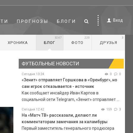
Вход
СТИ
ПРОГНОЗЫ
БЛОГИ
3247
220
3
ХРОНИКА
БЛОГ
ФОТО
ДРУЗЬЯ
ФУТБОЛЬНЫЕ НОВОСТИ
Сегодня 13:24
0
0
«Зенит» отправляет Горшкова в «Оренбург», но
сам игрок отказывается - источник
Как сообщает инсайдер Иван Карпов в
социальной сети Telegram, «Зенит» отправляет ...
Сегодня 12:42
159
3
На «Матч ТВ» рассказали, делают ли
комментаторам замечания за каламбуры
Первый заместитель генерального продюсера