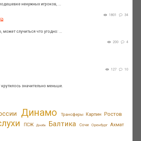
одешевке ненужных игроков, ...
1801
34
 может случиться что угодно: ...
200
4
127
10
г крутилось значительно меньше.
Динамо
оссии
Ростов
Трансферы
Карпин
слухи
Балтика
Ахмат
ПСЖ
Сочи
Оренбург
Дзюба