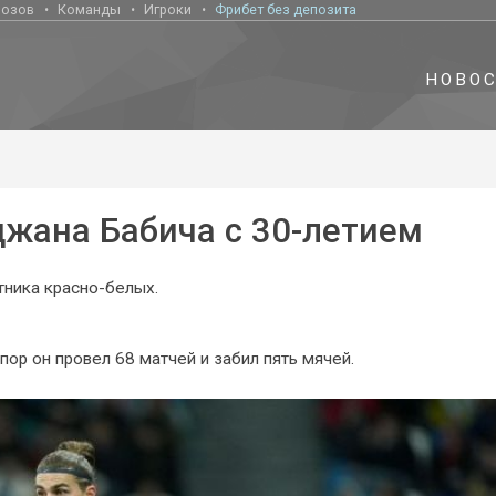
нозов
Команды
Игроки
Фрибет без депозита
НОВО
джана Бабича с 30-летием
тника красно-белых.
пор он провел 68 матчей и забил пять мячей.