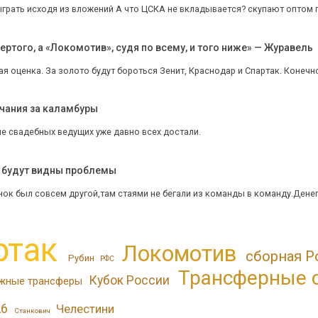
грать исходя из вложений А что ЦСКА не вкладывается? скупают оптом п
ертого, а «Локомотив», судя по всему, и того ниже» — Журавель
я оценка. За золото будут бороться Зенит, Краснодар и Спартак. Конечно,
чания за каламбуры
не свадебных ведущих уже давно всех достали.
, будут видны проблемы
ок был совсем другой,там стаями не бегали из команды в команду.Дене
ртак
Локомотив
сборная Р
Рубин
РФС
Трансферные 
Кубок России
жные трансферы
26
Челестини
Станкович