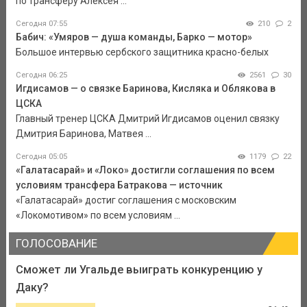
по трансферу Алексея ...
Сегодня 07:55
210
2
Бабич: «Умяров — душа команды, Барко — мотор»
Большое интервью сербского защитника красно-белых
Сегодня 06:25
2561
30
Игдисамов — о связке Баринова, Кисляка и Облякова в
ЦСКА
Главный тренер ЦСКА Дмитрий Игдисамов оценил связку
Дмитрия Баринова, Матвея ...
Сегодня 05:05
1179
22
«Галатасарай» и «Локо» достигли соглашения по всем
условиям трансфера Батракова — источник
«Галатасарай» достиг соглашения с московским
«Локомотивом» по всем условиям ...
ГОЛОСОВАНИЕ
Сможет ли Угальде выиграть конкуренцию у
Даку?