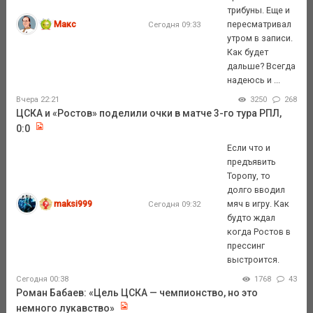
трибуны. Еще и
Макс
пересматривал
Сегодня 09:33
утром в записи.
Как будет
дальше? Всегда
надеюсь и ...
Вчера 22:21
3250
268
ЦСКА и «Ростов» поделили очки в матче 3-го тура РПЛ,
0:0
Если что и
предъявить
Торопу, то
долго вводил
maksi999
мяч в игру. Как
Сегодня 09:32
будто ждал
когда Ростов в
прессинг
выстроится.
Сегодня 00:38
1768
43
Роман Бабаев: «Цель ЦСКА — чемпионство, но это
немного лукавство»