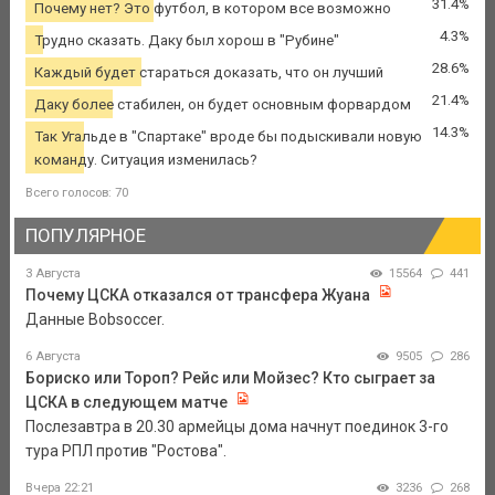
31.4%
Почему нет? Это футбол, в котором все возможно
4.3%
Трудно сказать. Даку был хорош в "Рубине"
28.6%
Каждый будет стараться доказать, что он лучший
21.4%
Даку более стабилен, он будет основным форвардом
14.3%
Так Угальде в "Спартаке" вроде бы подыскивали новую
команду. Ситуация изменилась?
Всего голосов: 70
ПОПУЛЯРНОЕ
3 Августа
15564
441
Почему ЦСКА отказался от трансфера Жуана
Данные Bobsoccer.
6 Августа
9505
286
Бориско или Тороп? Рейс или Мойзес? Кто сыграет за
ЦСКА в следующем матче
Послезавтра в 20.30 армейцы дома начнут поединок 3-го
тура РПЛ против "Ростова".
Вчера 22:21
3236
268