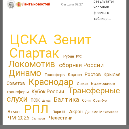
результаты
Лента новостей
Сегодня 09:27
хорошей
формы в
таблице....
ЦСКА
Зенит
Спартак
Рубин
РФС
Локомотив
сборная России
Динамо
Ростов
Крылья
Трансферы
Карпин
Краснодар
Советов
Возможные
Семак
Трансферные
Кубок России
трансферы
слухи
Балтика
ПСЖ
Сочи
Оренбург
Дзюба
РПЛ
Акрон
Ахмат
Пари НН
Динамо Махачкала
ЧМ-2026
Челестини
Станкович