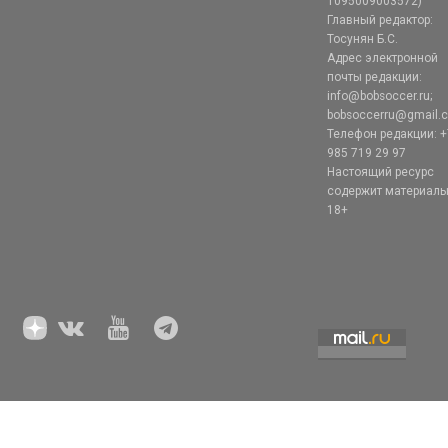
1095009003572)
Главный редактор:
Тосунян Б.С.
Адрес электронной
почты редакции:
info@bobsoccer.ru;
bobsoccerru@gmail.
Телефон редакции: +
985 719 29 97
Настоящий ресурс
содержит материал
18+