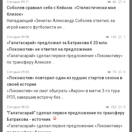
Сегодня 09:11
66
6
Соболев сравнил себя с Кейном: «Стилистически мне
близок»
Нападающий «Зенита» Александр Соболев ответил, за
игрой какого футболиста он ...
Сегодня 09:08
124
1
«Галатасарай» предложил за Батракова € 20 млн.
«Локомотив» не ответил на предложение
«Галатасарай» сделал первое предложение «Локомотиву»
по трансферу Алексея ...
Сегодня 09:03
73
0
«Локомотив» повторил один из худших стартов сезона в
своей истории
«Локомотив» не смог обыграть «Акрон» в матче 3-го тура
РПЛ, завершив встречу без ...
Сегодня 08:55
222
0
"Галатасарай" сделал первое предложение по трансферу
Батракова - источник
«Галатасарай» сделал первое предложение «Локомотиву»