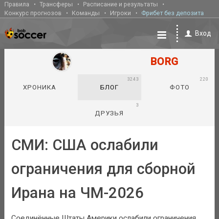
Правила
Трансферы
Расписание и результаты
Конкурс прогнозов
Команды
Игроки
Фрибет без депозита
Вход
BORG
3243
220
ХРОНИКА
БЛОГ
ФОТО
3
ДРУЗЬЯ
СМИ: США ослабили
ограничения для сборной
Ирана на ЧМ-2026
Соединённые Штаты Америки ослабили ограничения