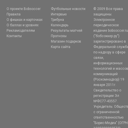
О проекте Bobsoccer
Футбольные новости
© 2009 Все права
Правила
Интервью
защищены.
О фишках и карточках
Трибуна
Электронное
О баллах и уровнях
Календарь
периодическое
Рекламодателям
Результаты матчей
издание bobsoccer.r
Контакты
Прогнозы
("бобсоккер.ру")
Магазин подарков
зарегистрировано в
Карта сайта
Федеральной служб
по надзору в сфере
связи,
информационных
технологий и массо
коммуникаций
(Роскомнадзор) 19
января 2011г.
Свидетельство о
регистрации Эл
№ФС77-43557.
Учредитель: Общест
с ограниченной
ответственностью
"Борис-Медиа" (ОГРН