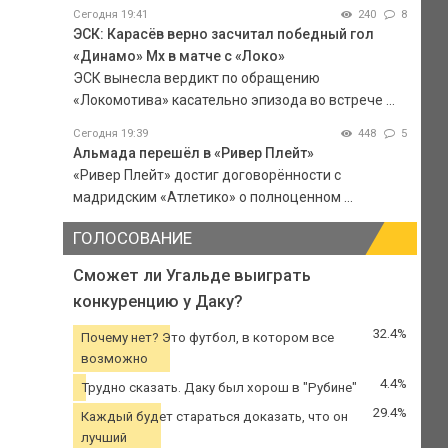
Сегодня 19:41
240
8
ЭСК: Карасёв верно засчитал победный гол
«Динамо» Мх в матче с «Локо»
ЭСК вынесла вердикт по обращению
«Локомотива» касательно эпизода во встрече ...
Сегодня 19:39
448
5
Альмада перешёл в «Ривер Плейт»
«Ривер Плейт» достиг договорённости с
мадридским «Атлетико» о полноценном ...
ГОЛОСОВАНИЕ
Сможет ли Угальде выиграть
конкуренцию у Даку?
32.4%
Почему нет? Это футбол, в котором все
возможно
4.4%
Трудно сказать. Даку был хорош в "Рубине"
29.4%
Каждый будет стараться доказать, что он
лучший