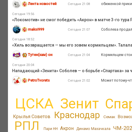
Лента новостей
обиженкой прики
Сегодня 21:08
Сегодня 19:56
«Локомотив» не смог победить «Акрон» в матче 3-го тура
maksi999
Соболева продали
Сегодня 21:07
Сегодня 18:52
«Хиль возвращается — мы его зовем кормильцем». Талал
Тутен(хам) он
Кормильцем стои
Сегодня 21:04
Сегодня 20:04
Нападающий «Зенита» Соболев — о борьбе «Спартака» за ч
PetroTvorets
Может потому-чт
Сегодня 21:02
ЦСКА
Зенит
Спа
Краснодар
Крылья Советов
Возмо
Семак
РПЛ
ЧМ-20
Акрон
Пари НН
Динамо Махачкала