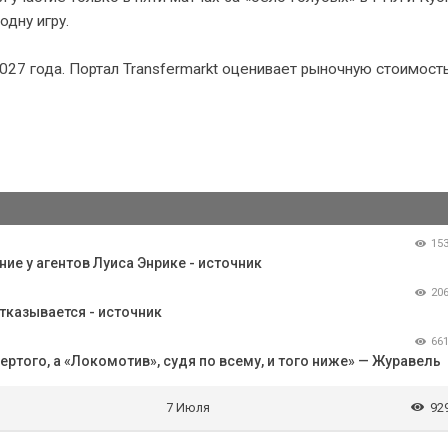
дну игру.
027 года. Портал Transfermarkt оценивает рыночную стоимост
15
е у агентов Луиса Энрике - источник
20
отказывается - источник
66
ертого, а «Локомотив», судя по всему, и того ниже» — Журавель
7 Июля
92