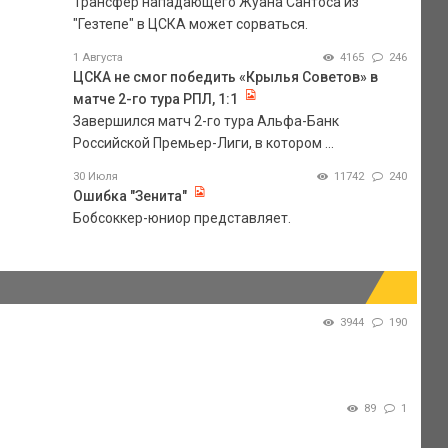
Трансфер нападающего Жуана Сантоса из
"Гезтепе" в ЦСКА может сорваться.
1 Августа
4165
246
ЦСКА не смог победить «Крылья Советов» в
матче 2-го тура РПЛ, 1:1
Завершился матч 2-го тура Альфа-Банк
Российской Премьер-Лиги, в котором ...
30 Июля
11742
240
Ошибка "Зенита"
Бобсоккер-юниор представляет.
3944
190
89
1