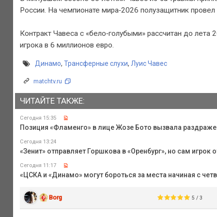
России. На чемпионате мира‑2026 полузащитник провел о
Контракт Чавеса с «бело‑голубыми» рассчитан до лета 2
игрока в 6 миллионов евро.
Динамо
,
Трансферные слухи
,
Луис Чавес
matchtv.ru
ЧИТАЙТЕ ТАКЖЕ:
Сегодня 15:35
Позиция «Фламенго» в лице Жозе Бото вызвала раздражени
Сегодня 13:24
«Зенит» отправляет Горшкова в «Оренбург», но сам игрок 
Сегодня 11:17
«ЦСКА и «Динамо» могут бороться за места начиная с четв
Borg
5 / 3