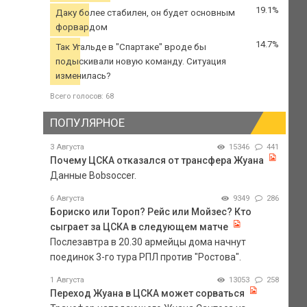
19.1%
Даку более стабилен, он будет основным
форвардом
14.7%
Так Угальде в "Спартаке" вроде бы
подыскивали новую команду. Ситуация
изменилась?
Всего голосов: 68
ПОПУЛЯРНОЕ
3 Августа
15346
441
Почему ЦСКА отказался от трансфера Жуана
Данные Bobsoccer.
6 Августа
9349
286
Бориско или Тороп? Рейс или Мойзес? Кто
сыграет за ЦСКА в следующем матче
Послезавтра в 20.30 армейцы дома начнут
поединок 3-го тура РПЛ против "Ростова".
1 Августа
13053
258
Переход Жуана в ЦСКА может сорваться