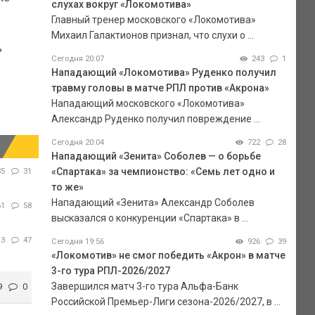
слухах вокруг «Локомотива»
Главный тренер московского «Локомотива»
Михаил Галактионов признал, что слухи о ...
ь
Сегодня 20:07
243
1
Нападающий «Локомотива» Руденко получил
травму головы в матче РПЛ против «Акрона»
Нападающий московского «Локомотива»
Александр Руденко получил повреждение ...
Сегодня 20:04
722
28
Нападающий «Зенита» Соболев — о борьбе
«Спартака» за чемпионство: «Семь лет одно и
35
31
то же»
Нападающий «Зенита» Александр Соболев
61
58
высказался о конкуренции «Спартака» в ...
13
47
Сегодня 19:56
926
39
«Локомотив» не смог победить «Акрон» в матче
3-го тура РПЛ-2026/2027
Завершился матч 3-го тура Альфа-Банк
9
0
Российской Премьер-Лиги сезона-2026/2027, в ...