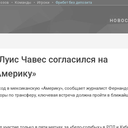
нозов
Команды
Игроки
Фрибет без депозита
НОВО
Луис Чавес согласился на
Америку»
ход в мексиканскую «Америку», сообщает журналист Фернанд
воры по трансферу, ключевая встреча должна пройти в ближай
 участие только в пяти матчах за «бело‑голубых» в РПЛ и Куб