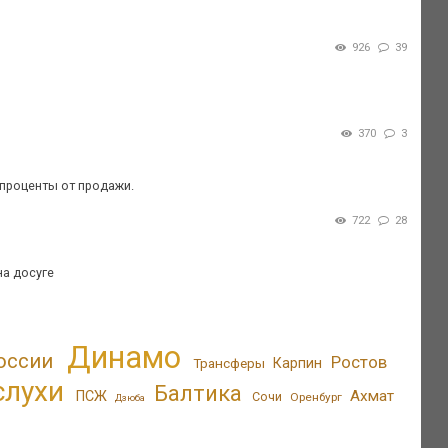
926
39
370
3
 проценты от продажи.
722
28
на досуге
Динамо
оссии
Ростов
Трансферы
Карпин
слухи
Балтика
Ахмат
ПСЖ
Сочи
Оренбург
Дзюба