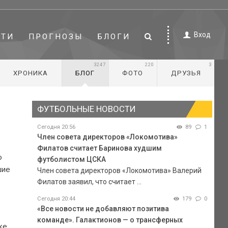
Вход
СТИ
ПРОГНОЗЫ
БЛОГИ
3247
220
3
ХРОНИКА
БЛОГ
ФОТО
ДРУЗЬЯ
ФУТБОЛЬНЫЕ НОВОСТИ
Сегодня 20:56
89
1
Член совета директоров «Локомотива»
Филатов считает Баринова худшим
о
футболистом ЦСКА
шие
Член совета директоров «Локомотива» Валерий
Филатов заявил, что считает ...
Сегодня 20:44
179
0
«Все новости не добавляют позитива
команде». Галактионов — о трансферных
ке