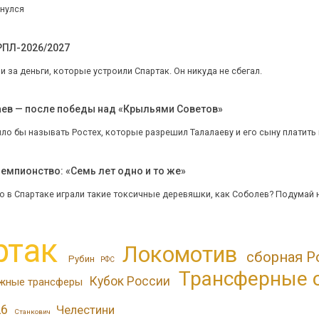
нулся
 РПЛ-2026/2027
 за деньги, которые устроили Спартак. Он никуда не сбегал.
аев — после победы над «Крыльями Советов»
ло бы называть Ростех, которые разрешил Талалаеву и его сыну платить
емпионство: «Семь лет одно и то же»
о в Спартаке играли такие токсичные деревяшки, как Соболев? Подумай 
ртак
Локомотив
сборная Р
Рубин
РФС
Трансферные 
Кубок России
жные трансферы
26
Челестини
Станкович