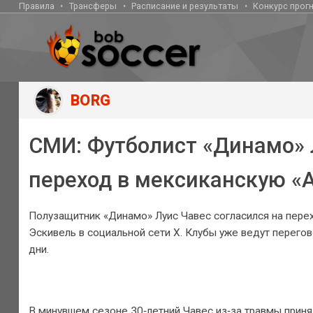
Правила
Трансферы
Расписание и результаты
Конкурс прог
BORG
СМИ: Футболист «Динамо» 
переход в мексиканскую «
Полузащитник «Динамо» Луис Чавес согласился на пере
Эскивель в социальной сети X. Клубы уже ведут перего
дни.
В минувшем сезоне 30‑летний Чавес из‑за травмы принял