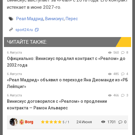
истекает в июне 2027-го.
Реал Мадрид
,
Винисиус
,
Перес
sport24.ru
ЧИТАЙТЕ ТАКЖЕ:
6 Августа
560
8
Официально: Винисиус продлил контракт с «Реалом» до
2032 года
6 Августа
485
4
«Реал Мадрид» объявил о переходе Яна Диоманде из «РБ
Лейпциг»
6 Августа
466
3
Винисиус договорился с «Реалом» о продлении
контракта — Рамон Альварес
Borg
24 Июня
1701
0
5 / 1