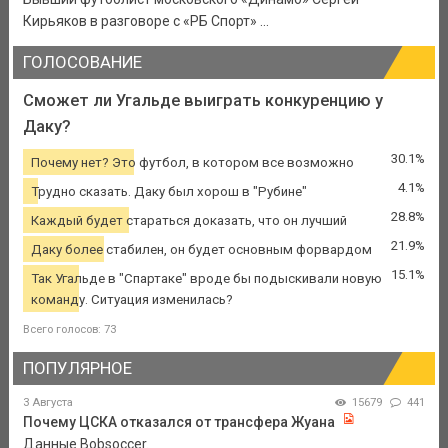
Кирьяков в разговоре с «РБ Спорт» ...
ГОЛОСОВАНИЕ
Сможет ли Угальде выиграть конкуренцию у
Даку?
30.1%
Почему нет? Это футбол, в котором все возможно
4.1%
Трудно сказать. Даку был хорош в "Рубине"
28.8%
Каждый будет стараться доказать, что он лучший
21.9%
Даку более стабилен, он будет основным форвардом
15.1%
Так Угальде в "Спартаке" вроде бы подыскивали новую
команду. Ситуация изменилась?
Всего голосов: 73
ПОПУЛЯРНОЕ
3 Августа
15679
441
Почему ЦСКА отказался от трансфера Жуана
Данные Bobsoccer.