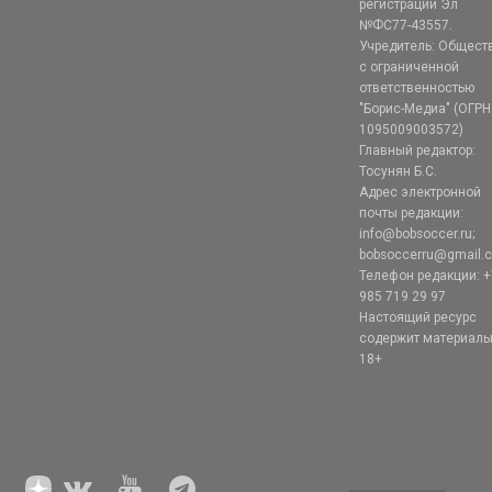
регистрации Эл
№ФС77-43557.
Учредитель: Общест
с ограниченной
ответственностью
"Борис-Медиа" (ОГРН
1095009003572)
Главный редактор:
Тосунян Б.С.
Адрес электронной
почты редакции:
info@bobsoccer.ru;
bobsoccerru@gmail.
Телефон редакции: +
985 719 29 97
Настоящий ресурс
содержит материал
18+