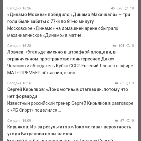
Сегодня 16:26
326
10
«Динамо Москва» победило «Динамо Махачкала» — три
гола были забиты с 77-й по 81-ю минуту
Московское «Динамо» на домашней арене обыграло
махачкалинское «Динамо» в матче ...
Сегодня 16:23
104
0
Ловчев: «Угальде именно в штрафной площади, в
ограниченном пространстве поинтереснее Даку»
Чемпион и обладатель Кубка СССР Евгений Ловчев в эфире
МАТЧ ПРЕМЬЕР объяснил, в чем ...
Сегодня 16:16
61
3
Сергей Кирьяков: «Локомотив» в стагнации, потому что
нет форварда
Известный российский тренер Сергей Кирьяков в разговоре
с «РБ Спорт» поделился ...
Сегодня 16:09
67
0
Кирьяков: Из-за результатов «Локомотива» вероятность
ухода Батракова повышается
Бывший футболист московского «Динамо» Сергей