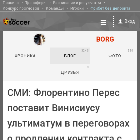
Правила
Трансферы
Расписание и результаты
Конкурс прогнозов
Команды
Игроки
Фрибет без депозита
Вход
BORG
3243
220
ХРОНИКА
БЛОГ
ФОТО
3
ДРУЗЬЯ
СМИ: Флорентино Перес
поставит Винисиусу
ультиматум в переговорах
о продлении контракта с