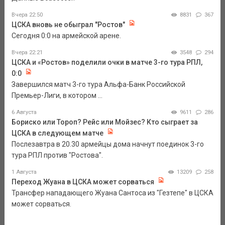
Вчера 22:50
8831
367
ЦСКА вновь не обыграл "Ростов"
Сегодня 0:0 на армейской арене.
Вчера 22:21
3548
294
ЦСКА и «Ростов» поделили очки в матче 3-го тура РПЛ,
0:0
Завершился матч 3-го тура Альфа-Банк Российской
Премьер-Лиги, в котором ...
6 Августа
9611
286
Бориско или Тороп? Рейс или Мойзес? Кто сыграет за
ЦСКА в следующем матче
Послезавтра в 20.30 армейцы дома начнут поединок 3-го
тура РПЛ против "Ростова".
1 Августа
13209
258
Переход Жуана в ЦСКА может сорваться
Трансфер нападающего Жуана Сантоса из "Гезтепе" в ЦСКА
может сорваться.