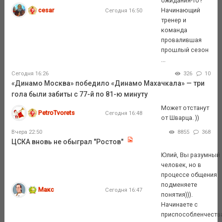
ожидания-то?
cesar
Начинающий
Сегодня 16:50
тренер и
команда
провалившая
прошлый сезон
...
Сегодня 16:26
326
10
«Динамо Москва» победило «Динамо Махачкала» — три
гола были забиты с 77-й по 81-ю минуту
Может отстанут
PetroTvorets
Сегодня 16:48
от Шварца. ))
Вчера 22:50
8855
368
ЦСКА вновь не обыграл "Ростов"
Юлий, Вы разумный
человек, но в
процессе общения
подменяете
Макс
Сегодня 16:47
понятия))).
Начинаете с
приспособленчеств