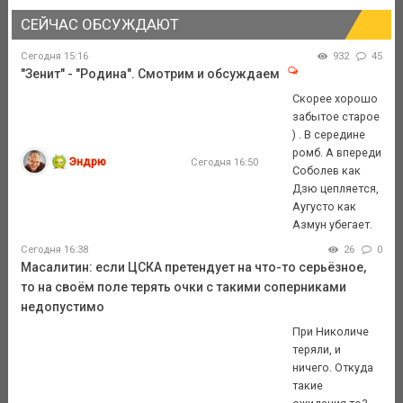
СЕЙЧАС ОБСУЖДАЮТ
Сегодня 15:16
932
45
"Зенит" - "Родина". Смотрим и обсуждаем
Скорее хорошо
забытое старое
) . В середине
ромб. А впереди
Эндрю
Сегодня 16:50
Соболев как
Дзю цепляется,
Аугусто как
Азмун убегает.
Сегодня 16:38
26
0
Масалитин: если ЦСКА претендует на что-то серьёзное,
то на своём поле терять очки с такими соперниками
недопустимо
При Николиче
теряли, и
ничего. Откуда
такие