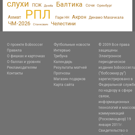
слухи
Балтика
ПСЖ
Сочи
Оренбург
Дзюба
РПЛ
Акрон
Ахмат
Пари НН
Динамо Махачкала
ЧМ-2026
Челестини
Станкович
О проекте Bobsoccer
Футбольные новости
© 2009 Все права
Правила
Интервью
защищены.
О фишках и карточках
Трибуна
Электронное
О баллах и уровнях
Календарь
периодическое
Рекламодателям
Результаты матчей
издание bobsoccer.r
Контакты
Прогнозы
("бобсоккер.ру")
Магазин подарков
зарегистрировано в
Карта сайта
Федеральной служб
по надзору в сфере
связи,
информационных
технологий и массо
коммуникаций
(Роскомнадзор) 19
января 2011г.
Свидетельство о