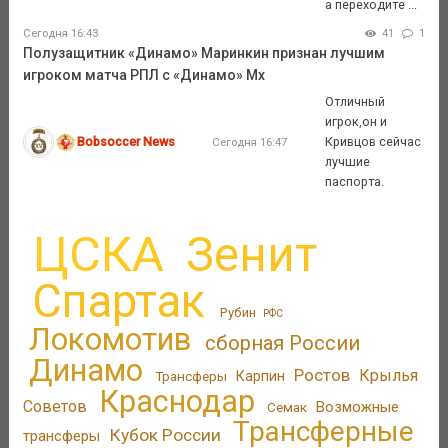
а переходите ...
Сегодня 16:43
41
1
Полузащитник «Динамо» Маринкин признан лучшим
игроком матча РПЛ с «Динамо» Мх
Отличный
игрок,он и
Bobsoccer News
Кривцов сейчас
Сегодня 16:47
лучшие
паспорта.
ЦСКА
Зенит
Спартак
Рубин
РФС
Локомотив
сборная России
Динамо
Ростов
Крылья
Трансферы
Карпин
Краснодар
Советов
Возможные
Семак
Трансферные
Кубок России
трансферы