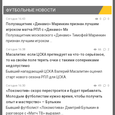
ФУТБОЛЬНЫЕ НОВОСТИ
Сегодня 16:43
0
0
Полузащитник «Динамо» Маринкин признан лучшим
игроком матча РПЛ с «Динамо» Мх
Полузащитник московского «Динамо» Тимофей Маринкин
признан лучшим игроком ...
Сегодня 16:38
66
2
Масалитин: если ЦСКА претендует на что-то серьёзное,
то на своём поле терять очки с такими соперниками
недопустимо
Бывший нападающий ЦСКА Валерий Масалитин оценил
старт нового сезона РПЛ для ЦСКА.
Сегодня 16:30
49
0
«Локомотив» скоро перестроится и будет прибавлять.
Молодым футболистам нужно время, чтобы получить
опыт и мастерство» — Булыкин
Бывший футболист «Локомотива» Дмитрий Булыкин в
разговоре с «Матч ТВ» выразил ...