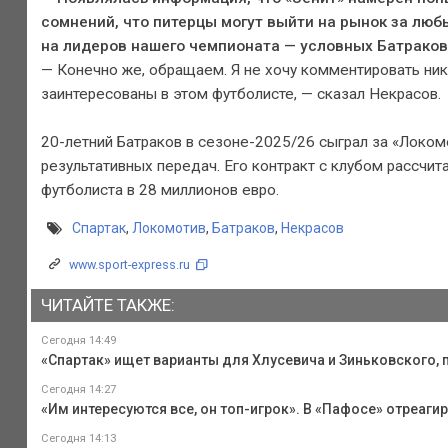
сомнений, что питерцы могут выйти на рынок за люб
на лидеров нашего чемпионата — условных Батраков
— Конечно же, обращаем. Я не хочу комментировать ник
заинтересованы в этом футболисте, — сказал Некрасов.
20-летний Батраков в сезоне-2025/26 сыграл за «Локомо
результативных передач. Его контракт с клубом рассчита
футболиста в 28 миллионов евро.
Спартак
,
Локомотив
,
Батраков
,
Некрасов
www.sport-express.ru
ЧИТАЙТЕ ТАКЖЕ:
Сегодня 14:49
«Спартак» ищет варианты для Хлусевича и Зиньковского, 
Сегодня 14:27
«Им интересуются все, он топ-игрок». В «Пафосе» отреаги
Сегодня 14:13