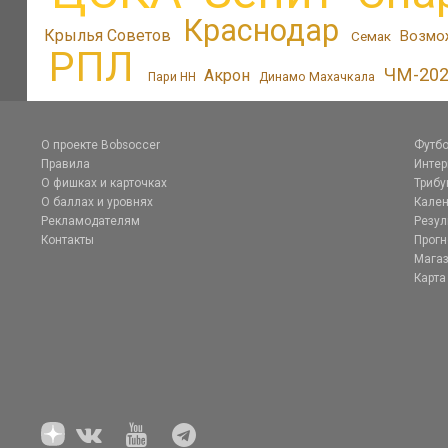
Краснодар
Крылья Советов
Возмо
Семак
РПЛ
ЧМ-20
Акрон
Пари НН
Динамо Махачкала
О проекте Bobsoccer
Футбо
Правила
Инте
О фишках и карточках
Трибу
О баллах и уровнях
Кален
Рекламодателям
Резул
Контакты
Прог
Магаз
Карта