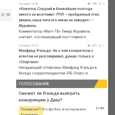
Сегодня 14:20
186
2
«Кажется, Слуцкий в ближайшие полгода
никого не возглавит. РПЛ — пройденный этап,
36
уверен, наша лига его никак не заводит» —
Журавель
Комментатор «Матч ТВ» Тимур Журавель
считает, что покинувший пост главного ...
Сегодня 14:13
207
1
Манфред Угальде: Ни о чем конкретном с
агентом не разговаривал, думаю только о
«Спартаке»
Нападающий «Спартака» Манфред Угальде в
беседе с корреспондентом «РБ Спорт» в ...
ГОЛОСОВАНИЕ
Сможет ли Угальде выиграть
конкуренцию у Даку?
31.8%
Почему нет? Это футбол, в котором все
возможно