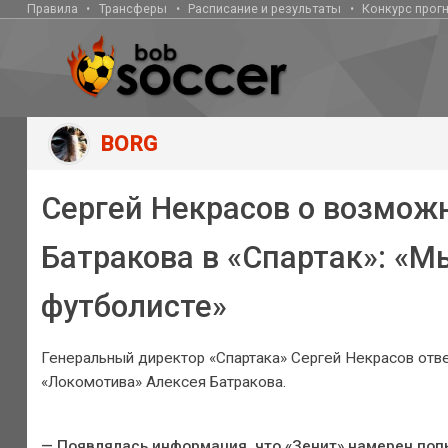
Правила
Трансферы
Расписание и результаты
Конкурс прог
BORG
Сергей Некрасов о возмож
Батракова в «Спартак»: «М
футболисте»
Генеральный директор «Спартака» Сергей Некрасов отв
«Локомотива» Алексея Батракова.
— Появлялась информация, что «Зенит» намерен поп