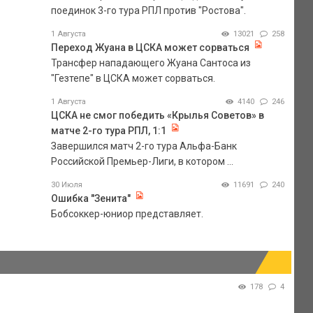
поединок 3-го тура РПЛ против "Ростова".
1 Августа
13021
258
Переход Жуана в ЦСКА может сорваться
Трансфер нападающего Жуана Сантоса из
"Гезтепе" в ЦСКА может сорваться.
1 Августа
4140
246
ЦСКА не смог победить «Крылья Советов» в
матче 2-го тура РПЛ, 1:1
Завершился матч 2-го тура Альфа-Банк
Российской Премьер-Лиги, в котором ...
30 Июля
11691
240
Ошибка "Зенита"
Бобсоккер-юниор представляет.
178
4