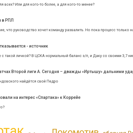
я всех? Или для кого-то более, а для кого-то менее?
я в РПЛ
ие, что руководство хочет команду развалить. Но пока процесс только на
отказывается - источник
 с такой личкой? В ЦСКА нормальный баланс з/п, и Даку со своими 3,7 ни
 матчах Второй лиги А. Сегодня – дважды «Иртышу» дальними уд
ндовского найдётся свой Педро
ровали на интерес «Спартака» к Коррейе
го?
ртак
Локомотив