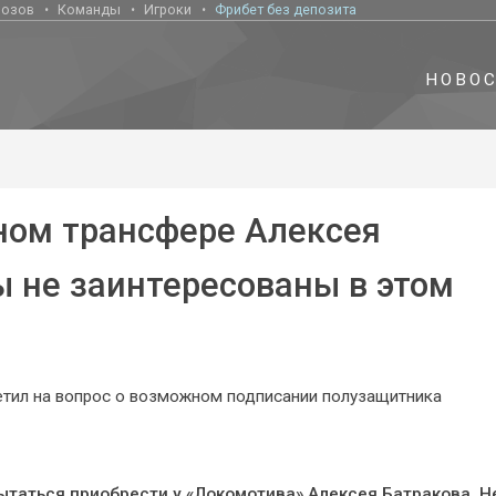
нозов
Команды
Игроки
Фрибет без депозита
НОВО
ном трансфере Алексея
ы не заинтересованы в этом
етил на вопрос о возможном подписании полузащитника
ытаться приобрести у «Локомотива» Алексея Батракова. Н