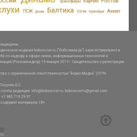
оссии
Ростов
Трансферы
Карпин
слухи
Балтика
Ахмат
ПСЖ
Сочи
Оренбург
Дзюба
 защищены.
дическое издание bobsoccer.ru ("бобсоккер.ру") зарегистрировано в
е по надзору в сфере связи, информационных технологий и
аций (Роскомнадзор) 19 января 2011г. Свидетельство о регистрации
тво с ограниченной ответственностью "Борис-Медиа" (ОГРН
Тосунян Б.С.
 почты редакции: info@bobsoccer.ru; bobsoccerru@gmail.com
 +7 985 719 29 97
 содержит материалы 18+