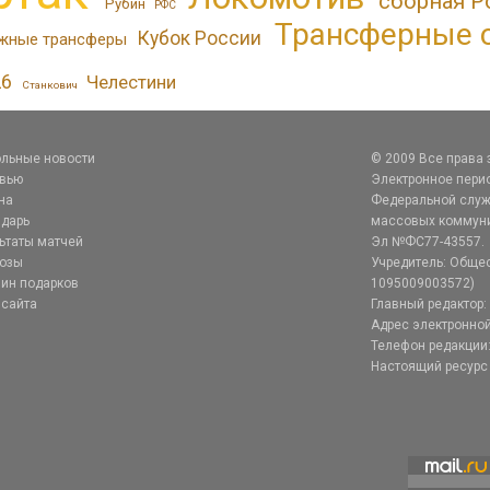
сборная Р
Рубин
РФС
Трансферные 
Кубок России
жные трансферы
26
Челестини
Станкович
льные новости
© 2009 Все права
рвью
Электронное перио
на
Федеральной служб
дарь
массовых коммуник
ьтаты матчей
Эл №ФС77-43557.
нозы
Учредитель: Общес
ин подарков
1095009003572)
 сайта
Главный редактор: 
Адрес электронной
Телефон редакции:
Настоящий ресурс