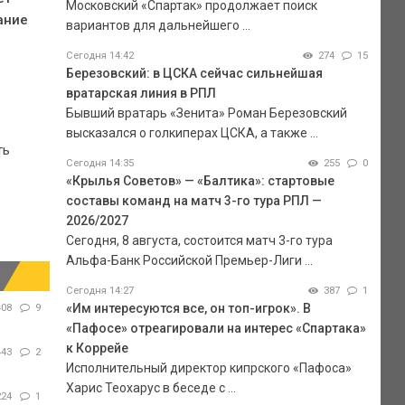
Московский «Спартак» продолжает поиск
ание
вариантов для дальнейшего ...
Сегодня 14:42
274
15
Березовский: в ЦСКА сейчас сильнейшая
вратарская линия в РПЛ
Бывший вратарь «Зенита» Роман Березовский
высказался о голкиперах ЦСКА, а также ...
ть
Сегодня 14:35
255
0
«Крылья Советов» — «Балтика»: стартовые
составы команд на матч 3-го тура РПЛ —
2026/2027
Сегодня, 8 августа, состоится матч 3-го тура
Альфа-Банк Российской Премьер-Лиги ...
Сегодня 14:27
387
1
«Им интересуются все, он топ-игрок». В
408
9
«Пафосе» отреагировали на интерес «Спартака»
к Коррейе
443
2
Исполнительный директор кипрского «Пафоса»
Харис Теохарус в беседе с ...
224
1