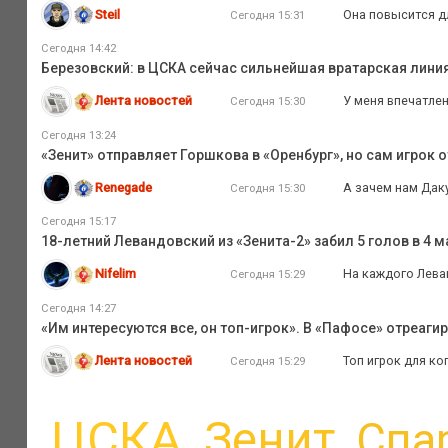
Steil
Она повысится дл
Сегодня 15:31
Сегодня 14:42
Березовский: в ЦСКА сейчас сильнейшая вратарская лини
Лента новостей
У меня впечатлен
Сегодня 15:30
Сегодня 13:24
«Зенит» отправляет Горшкова в «Оренбург», но сам игрок 
Renegade
А зачем нам Даку
Сегодня 15:30
Сегодня 15:17
18-летний Левандовский из «Зенита-2» забил 5 голов в 4
Nifelim
На каждого Лева
Сегодня 15:29
Сегодня 14:27
«Им интересуются все, он топ-игрок». В «Пафосе» отреаги
Лента новостей
Топ игрок для ко
Сегодня 15:29
ЦСКА
Зенит
Спа