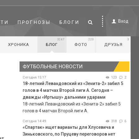
Вход
СТИ
ПРОГНОЗЫ
БЛОГИ
3247
220
3
ХРОНИКА
БЛОГ
ФОТО
ДРУЗЬЯ
ФУТБОЛЬНЫЕ НОВОСТИ
Сегодня 15:17
123
2
18-летний Левандовский из «Зенита-2» забил 5
голов в 4 матчах Второй лиги А. Сегодня –
дважды «Иртышу» дальними ударами
18-летний Левандовский из «Зенита-2» забил 5
голов в 4 матчах Второй лиги А.
Сегодня 14:49
318
6
«Спартак» ищет варианты для Хлусевича и
Зиньковского, по Пруцеву переговоров нет
ет