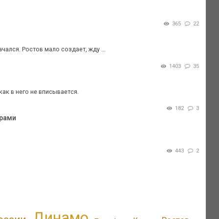
365
22
чался. Ростов мало создает, жду ...
1403
35
как в него не вписывается.
182
3
арами
443
2
Динамо