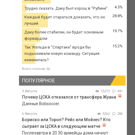
4.5%
Трудно сказать. Даку был хорош в "Рубине"
28.8%
Каждый будет стараться доказать, что он
лучший
19.7%
Даку более стабилен, он будет основным
форвардом
15.2%
Так Угальде в "Спартаке" вроде бы
подыскивали новую команду. Ситуация
изменилась?
Всего голосов: 66
ПОПУЛЯРНОЕ
3 Августа
15272
441
Почему ЦСКА отказался от трансфера Жуана
Данные Bobsoccer.
6 Августа
9262
286
Бориско или Тороп? Рейс или Мойзес? Кто
сыграет за ЦСКА в следующем матче
Послезавтра в 20.30 армейцы дома начнут