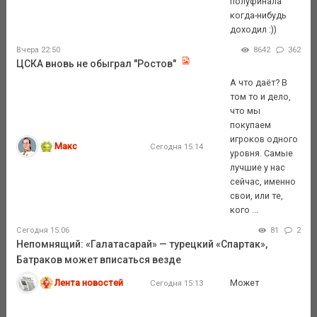
полуфинала
когда-нибудь
доходил :))
Вчера 22:50
8642
362
ЦСКА вновь не обыграл "Ростов"
А что даёт? В
том то и дело,
что мы
покупаем
игроков одного
Макс
Сегодня 15:14
уровня. Самые
лучшие у нас
сейчас, именно
свои, или те,
кого ...
Сегодня 15:06
81
2
Непомнящий: «Галатасарай» — турецкий «Спартак»,
Батраков может вписаться везде
Лента новостей
Может
Сегодня 15:13