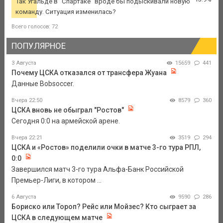
Так Угальде в "Спартаке" вроде бы подыскивали новую
команду. Ситуация изменилась?
Всего голосов: 72
ПОПУЛЯРНОЕ
3 Августа
15659
441
Почему ЦСКА отказался от трансфера Жуана
Данные Bobsoccer.
Вчера 22:50
8579
360
ЦСКА вновь не обыграл "Ростов"
Сегодня 0:0 на армейской арене.
Вчера 22:21
3519
294
ЦСКА и «Ростов» поделили очки в матче 3-го тура РПЛ,
0:0
Завершился матч 3-го тура Альфа-Банк Российской
Премьер-Лиги, в котором ...
6 Августа
9590
286
Бориско или Тороп? Рейс или Мойзес? Кто сыграет за
ЦСКА в следующем матче