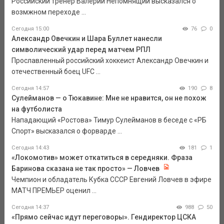
Российский тренер Валерий Непомнящий высказался о
возмжном переходе ...
Сегодня 15:00
76
0
Александр Овечкин и Шара Буллет нанесли
символический удар перед матчем РПЛ
Прославленный российский хоккеист Александр Овечкин и
отечественный боец UFC ...
Сегодня 14:57
190
8
Сулейманов — о Тюкавине: Мне не нравится, он не похож
на футболиста
Нападающий «Ростова» Тимур Сулейманов в беседе с «РБ
Спорт» высказался о форварде ...
Сегодня 14:43
181
1
«Локомотив» может откатиться в середняки. Фраза
Баринова сказана не так просто» — Ловчев
Чемпион и обладатель Кубка СССР Евгений Ловчев в эфире
МАТЧ ПРЕМЬЕР оценил ...
Сегодня 14:37
988
50
«Прямо сейчас идут переговоры». Гендиректор ЦСКА