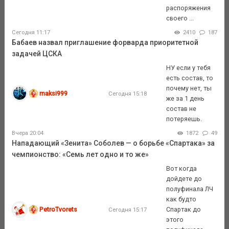
распоряжения
своего ...
Сегодня 11:17
2410
187
Бабаев назвал приглашение форварда приоритетной
задачей ЦСКА
НУ если у тебя
есть состав, то
почему нет, ты
maksi999
Сегодня 15:18
же за 1 день
состав не
потеряешь.
Вчера 20:04
1872
49
Нападающий «Зенита» Соболев — о борьбе «Спартака» за
чемпионство: «Семь лет одно и то же»
Вот когда
дойдете до
полуфинала ЛЧ
как будто
PetroTvorets
Спартак до
Сегодня 15:17
этого