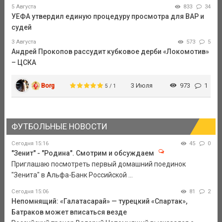
5 Августа
833
34
УЕФА утвердил единую процедуру просмотра для ВАР и
судей
3 Августа
573
5
Андрей Прокопов рассудит кубковое дерби «Локомотив»
– ЦСКА
Borg
3 Июля
973
1
5 / 1
ФУТБОЛЬНЫЕ НОВОСТИ
Сегодня 15:16
45
0
"Зенит" - "Родина". Смотрим и обсуждаем
Приглашаю посмотреть первый домашний поединок
"Зенита" в Альфа-Банк Российской ...
Сегодня 15:06
81
2
Непомнящий: «Галатасарай» — турецкий «Спартак»,
Батраков может вписаться везде