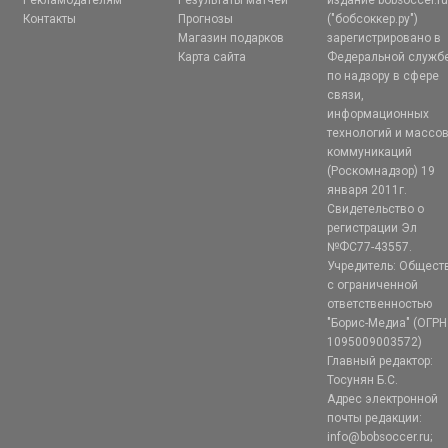
Контакты
Прогнозы
("бобсоккер.ру")
Магазин подарков
зарегистрировано в
Карта сайта
Федеральной служб
по надзору в сфере
связи,
информационных
технологий и массо
коммуникаций
(Роскомнадзор) 19
января 2011г.
Свидетельство о
регистрации Эл
№ФС77-43557.
Учредитель: Общест
с ограниченной
ответственностью
"Борис-Медиа" (ОГРН
1095009003572)
Главный редактор:
Тосунян Б.С.
Адрес электронной
почты редакции:
info@bobsoccer.ru;