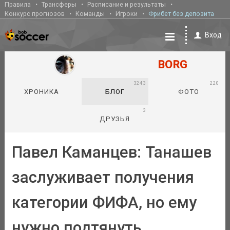
Правила
Трансферы
Расписание и результаты
Конкурс прогнозов
Команды
Игроки
Фрибет без депозита
Вход
BORG
3243
220
ХРОНИКА
БЛОГ
ФОТО
3
ДРУЗЬЯ
Павел Каманцев: Танашев
заслуживает получения
категории ФИФА, но ему
нужно подтянуть