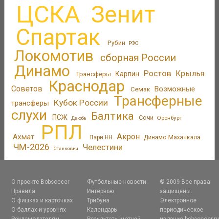
ЦСКА
Зенит
Спартак
Рубин
РФС
Локомотив
сборная России
Динамо
Ростов
Крылья
Трансферы
Карпин
Краснодар
Советов
Возможные
Семак
Трансферные
Кубок России
трансферы
слухи
Балтика
ПСЖ
Сочи
Оренбург
Дзюба
РПЛ
Акрон
Ахмат
Пари НН
Динамо Махачкала
ЧМ-2026
Челестини
Станкович
О проекте Bobsoccer
Футбольные новости
© 2009 Все права
Правила
Интервью
защищены.
О фишках и карточках
Трибуна
Электронное
О баллах и уровнях
Календарь
периодическое
Рекламодателям
Результаты матчей
издание bobsoccer.r