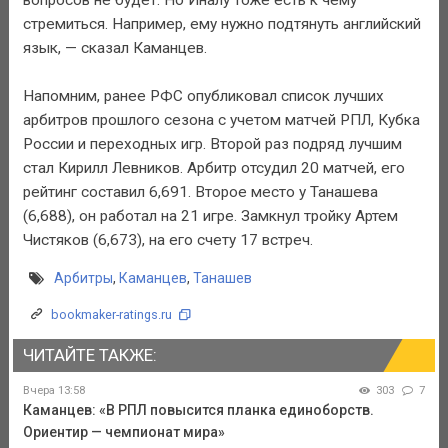
стремиться. Например, ему нужно подтянуть английский
язык, — сказал Каманцев.
Напомним, ранее РФС опубликовал список лучших
арбитров прошлого сезона с учетом матчей РПЛ, Кубка
России и переходных игр. Второй раз подряд лучшим
стал Кирилл Левников. Арбитр отсудил 20 матчей, его
рейтинг составил 6,691. Второе место у Танашева
(6,688), он работал на 21 игре. Замкнул тройку Артем
Чистяков (6,673), на его счету 17 встреч.
Арбитры
,
Каманцев
,
Танашев
bookmaker-ratings.ru
ЧИТАЙТЕ ТАКЖЕ:
Вчера 13:58
303
7
Каманцев: «В РПЛ повысится планка единоборств.
Ориентир — чемпионат мира»