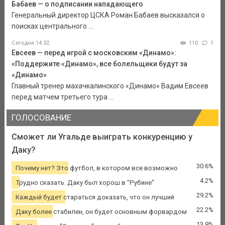
Бабаев — о подписании нападающего
Генеральный директор ЦСКА Роман Бабаев высказался о
поисках центрального ...
Сегодня 14:32
110
1
Евсеев — перед игрой с московским «Динамо»:
«Поддержите «Динамо», все болельщики будут за
«Динамо»
Главный тренер махачкалинского «Динамо» Вадим Евсеев
перед матчем третьего тура ...
ГОЛОСОВАНИЕ
Сможет ли Угальде выиграть конкуренцию у
Даку?
30.6%
Почему нет? Это футбол, в котором все возможно
4.2%
Трудно сказать. Даку был хорош в "Рубине"
29.2%
Каждый будет стараться доказать, что он лучший
22.2%
Даку более стабилен, он будет основным форвардом
13.9%