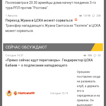
Послезавтра в 20.30 армейцы дома начнут поединок 3-го
тура РПЛ против "Ростова".
1 Августа
13198
258
Переход Жуана в ЦСКА может сорваться
Трансфер нападающего Жуана Сантоса из "Гезтепе" в ЦСКА
может сорваться.
СЕЙЧАС ОБСУЖДАЮТ
Сегодня 14:37
988
50
«Прямо сейчас идут переговоры». Гендиректор ЦСКА
Бабаев — о подписании нападающего
Орешкин
поставлен сюда
не развивать
клуб, а держать
его в
Hurricane99
Сегодня 15:19
середняках и на
привязи. Он
выполняет