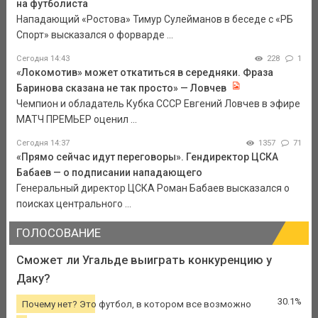
на футболиста
Нападающий «Ростова» Тимур Сулейманов в беседе с «РБ
Спорт» высказался о форварде ...
Сегодня 14:43
228
1
«Локомотив» может откатиться в середняки. Фраза
Баринова сказана не так просто» — Ловчев
Чемпион и обладатель Кубка СССР Евгений Ловчев в эфире
МАТЧ ПРЕМЬЕР оценил ...
Сегодня 14:37
1357
71
«Прямо сейчас идут переговоры». Гендиректор ЦСКА
Бабаев — о подписании нападающего
Генеральный директор ЦСКА Роман Бабаев высказался о
поисках центрального ...
ГОЛОСОВАНИЕ
Сможет ли Угальде выиграть конкуренцию у
Даку?
30.1%
Почему нет? Это футбол, в котором все возможно