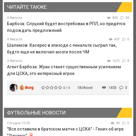
ЧИТАЙТЕ ТАКЖЕ:
4 Августа
830
34
Барбоза: Слуцкий будет востребован в РПЛ, но придётся
подождать предложений
4 Августа
437
0
Шалимов: Касерес в эпизоде с пенальти сыграл так,
будто еще не включил мозги после ЧМ
3 Августа
1675
8
Агент Барбоза: Жуан станет существенным усилением
для ЦСКА, это интересный игрок
Borg
18 Июня
1453
3
0 / 0
ФУТБОЛЬНЫЕ НОВОСТИ
Сегодня 15:33
40
0
"Все оставили в братском матче с ЦСКА" - Генич об игре
"Динамо"