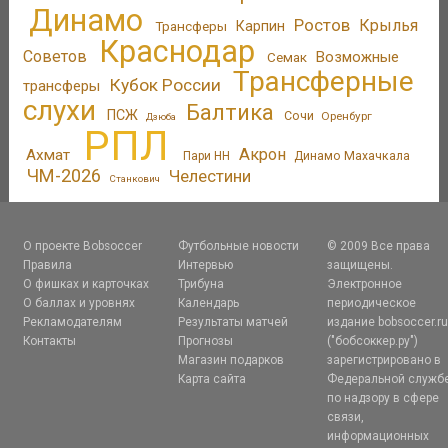
Динамо
Ростов
Крылья
Трансферы
Карпин
Краснодар
Советов
Возможные
Семак
Трансферные
Кубок России
трансферы
слухи
Балтика
ПСЖ
Сочи
Оренбург
Дзюба
РПЛ
Акрон
Ахмат
Пари НН
Динамо Махачкала
ЧМ-2026
Челестини
Станкович
О проекте Bobsoccer
Футбольные новости
© 2009 Все права
Правила
Интервью
защищены.
О фишках и карточках
Трибуна
Электронное
О баллах и уровнях
Календарь
периодическое
Рекламодателям
Результаты матчей
издание bobsoccer.r
Контакты
Прогнозы
("бобсоккер.ру")
Магазин подарков
зарегистрировано в
Карта сайта
Федеральной служб
по надзору в сфере
связи,
информационных