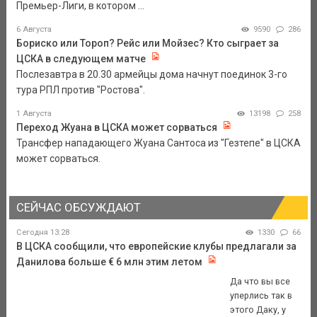
Премьер-Лиги, в котором ...
6 Августа
9590
286
Бориско или Тороп? Рейс или Мойзес? Кто сыграет за
ЦСКА в следующем матче
Послезавтра в 20.30 армейцы дома начнут поединок 3-го
тура РПЛ против "Ростова".
1 Августа
13198
258
Переход Жуана в ЦСКА может сорваться
Трансфер нападающего Жуана Сантоса из "Гезтепе" в ЦСКА
может сорваться.
СЕЙЧАС ОБСУЖДАЮТ
Сегодня 13:28
1330
66
В ЦСКА сообщили, что европейские клубы предлагали за
Данилова больше € 6 млн этим летом
Да что вы все
уперлись так в
этого Даку, у