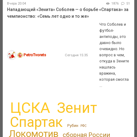
Вчера 20:04
1876
51
Нападающий «Зенита» Соболев — о борьбе «Спартака» за
чемпионство: «Семь лет одно и то же»
Что Соболев и
футбол-
антиподы, это
давно было
очевидно. Но
PetroTvorets
вопрос в чем,
Сегодня 15:35
откуда в Зените
нашлась
вражина,
которая смогла
...
ЦСКА
Зенит
Спартак
Рубин
РФС
Локомотив
сборная России