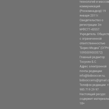
технологий и массо
коммуникаций
(Роскомнадзор) 19
января 2011г.
Свидетельство о
регистрации Эл
№ФС77-43557.
Учредитель: Общест
с ограниченной
ответственностью
"Борис-Медиа" (ОГРН
1095009003572)
Главный редактор:
Тосунян Б.С.
Адрес электронной
почты редакции:
info@bobsoccer.ru;
bobsoccerru@gmail.
Телефон редакции: +
985 719 29 97
Настоящий ресурс
содержит материал
18+