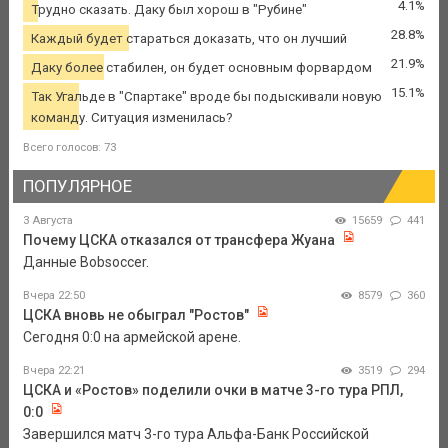
4.1%
Трудно сказать. Даку был хорош в "Рубине"
28.8%
Каждый будет стараться доказать, что он лучший
21.9%
Даку более стабилен, он будет основным форвардом
15.1%
Так Угальде в "Спартаке" вроде бы подыскивали новую
команду. Ситуация изменилась?
Всего голосов: 73
ПОПУЛЯРНОЕ
3 Августа
15659
441
Почему ЦСКА отказался от трансфера Жуана
Данные Bobsoccer.
Вчера 22:50
8579
360
ЦСКА вновь не обыграл "Ростов"
Сегодня 0:0 на армейской арене.
Вчера 22:21
3519
294
ЦСКА и «Ростов» поделили очки в матче 3-го тура РПЛ,
0:0
Завершился матч 3-го тура Альфа-Банк Российской