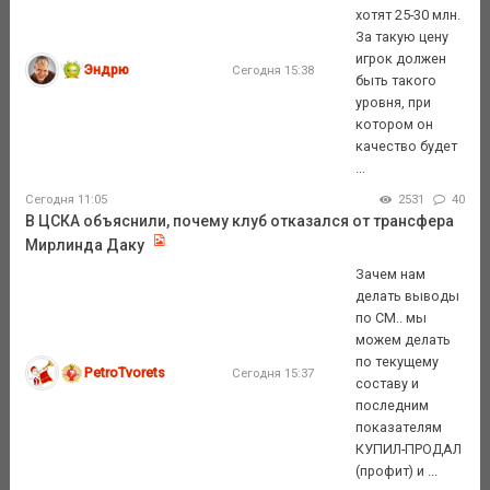
хотят 25-30 млн.
За такую цену
игрок должен
Эндрю
Сегодня 15:38
быть такого
уровня, при
котором он
качество будет
...
Сегодня 11:05
2531
40
В ЦСКА объяснили, почему клуб отказался от трансфера
Мирлинда Даку
Зачем нам
делать выводы
по СМ.. мы
можем делать
по текущему
PetroTvorets
Сегодня 15:37
составу и
последним
показателям
КУПИЛ-ПРОДАЛ
(профит) и ...