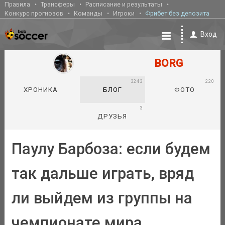
Правила
Трансферы
Расписание и результаты
Конкурс прогнозов
Команды
Игроки
Фрибет без депозита
Вход
BORG
3243
220
ХРОНИКА
БЛОГ
ФОТО
3
ДРУЗЬЯ
Паулу Барбоза: если будем
так дальше играть, вряд
ли выйдем из группы на
чемпионате мира