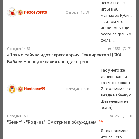
него 31 гол с
игры в 80
PetroTvorets
Сегодня 15:39
матчах за Рубин.
При том что
играет он чаще
всего за гранью
фола, ...
Сегодня 14:37
1357
71
«Прямо сейчас идут переговоры». Гендиректор ЦСКА
Бабаев — о подписании нападающего
Так у него же
допинг нашли,
так что вариант
Hurricane99
Z тоже мимо, эх,
Сегодня 15:38
везде Бабаеву с
Шевелевым не
везет)
Сегодня 15:16
266
10
"Зенит" - "Родина". Смотрим и обсуждаем
Я так понимаю,
что за него