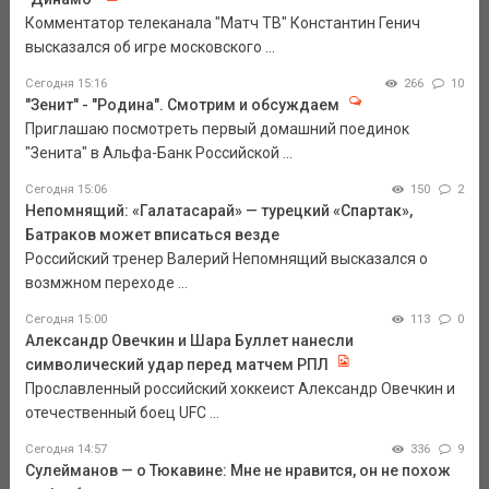
Комментатор телеканала "Матч ТВ" Константин Генич
высказался об игре московского ...
Сегодня 15:16
266
10
"Зенит" - "Родина". Смотрим и обсуждаем
Приглашаю посмотреть первый домашний поединок
"Зенита" в Альфа-Банк Российской ...
Сегодня 15:06
150
2
Непомнящий: «Галатасарай» — турецкий «Спартак»,
Батраков может вписаться везде
Российский тренер Валерий Непомнящий высказался о
возмжном переходе ...
Сегодня 15:00
113
0
Александр Овечкин и Шара Буллет нанесли
символический удар перед матчем РПЛ
Прославленный российский хоккеист Александр Овечкин и
отечественный боец UFC ...
Сегодня 14:57
336
9
Сулейманов — о Тюкавине: Мне не нравится, он не похож