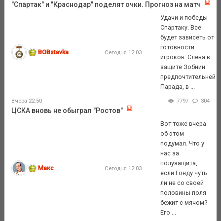
"Спартак" и "Краснодар" поделят очки. Прогноз на матч
Удачи и победы
Спартаку. Все
будет зависеть от
готовности
BOBstavka
Сегодня 12:03
игроков. Слева в
защите Зобнин
предпочтительней
Парада, в ...
Вчера 22:50
7797
304
ЦСКА вновь не обыграл "Ростов"
Вот тоже вчера
об этом
подумал. Что у
нас за
полузащита,
Макс
Сегодня 12:03
если Гонду чуть
ли не со своей
половины поля
бежит с мячом?
Его ...