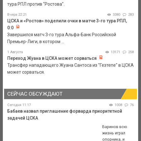
тура РПЛ против "Ростова".
Вчера 22:21
3380
283
ЦСКА и «Ростов» поделили очки в матче 3-го тура РПЛ,
0:0
Завершился матч 3-го тура Альфа-Банк Российской
Премьер-Лиги, в котором ...
1 Августа
13171
258
Переход Жуана в ЦСКА может сорваться
Трансфер нападающего Жуана Сантоса из "Гезтепе" в ЦСКА
может сорваться.
СЕЙЧАС ОБСУЖДАЮТ
Сегодня 11:17
1008
76
Бабаев назвал приглашение форварда приоритетной
задачей ЦСКА
Баринов всю
жизнь играл
опорника, и