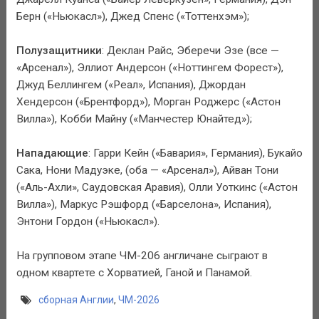
Берн («Ньюкасл»), Джед Спенс («Тоттенхэм»);
Полузащитники
: Деклан Райс, Эберечи Эзе (все —
«Арсенал»), Эллиот Андерсон («Ноттингем Форест»),
Джуд Беллингем («Реал», Испания), Джордан
Хендерсон («Брентфорд»), Морган Роджерс («Астон
Вилла»), Кобби Майну («Манчестер Юнайтед»);
Нападающие
: Гарри Кейн («Бавария», Германия), Букайо
Сака, Нони Мадуэке, (оба — «Арсенал»), Айван Тони
(«Аль-Ахли», Саудовская Аравия), Олли Уоткинс («Астон
Вилла»), Маркус Рэшфорд («Барселона», Испания),
Энтони Гордон («Ньюкасл»).
На групповом этапе ЧМ-206 англичане сыграют в
одном квартете с Хорватией, Ганой и Панамой.
сборная Англии
,
ЧМ-2026