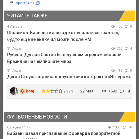
sport24.ru
ЧИТАЙТЕ ТАКЖЕ:
4 Августа
436
0
Шалимов: Касерес в эпизоде с пенальти сыграл так,
будто еще не включил мозги после ЧМ
31 Июля
763
4
Рубенс: Дуглас Сантос был лучшим игроком сборной
Бразилии на чемпионате мира
31 Июля
416
0
Джон Стоунз подписал двухлетний контракт с «Интером»
Borg
22 Мая
1590
14
2.3 / 3
ФУТБОЛЬНЫЕ НОВОСТИ
Сегодня 11:17
1008
76
Бабаев назвал приглашение форварда приоритетной