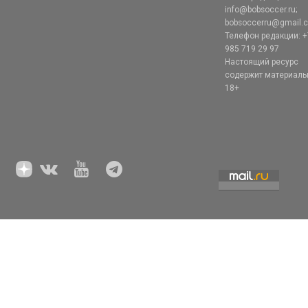
info@bobsoccer.ru;
bobsoccerru@gmail.
Телефон редакции: +
985 719 29 97
Настоящий ресурс
содержит материал
18+