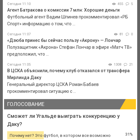
Сегодня 11:10
455
5
Агент Батракова о комиссии 7 млн: Хорошие деньги
Футбольный агент Вадим Шпинев прокомментировал «РБ
Спорт» информацию о том, что ...
Сегодня 11:07
81
0
«Дзюба принес бы сейчас пользу «Акрону» — Лончар
Полузащитник «Акрона» Стефан Лончар в эфире «Матч ТВ»
предположил, что ...
Сегодня 11:05
1308
21
В ЦСКА объяснили, почему клуб отказался от трансфера
Мирлинда Даку
Генеральный директор ЦСКА Роман Бабаев
прокомментировал ситуацию с ...
ГОЛОСОВАНИЕ
Сможет ли Угальде выиграть конкуренцию у
Даку?
31%
Почему нет? Это футбол, в котором все возможно