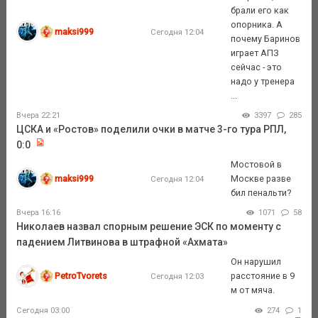
брали его как
опорника. А
maksi999
Сегодня 12:04
почему Баринов
играет АПЗ
сейчас - это
надо у тренера
...
Вчера 22:21
3397
285
ЦСКА и «Ростов» поделили очки в матче 3-го тура РПЛ,
0:0
Мостовой в
maksi999
Москве разве
Сегодня 12:04
бил пенальти?
Вчера 16:16
1071
58
Николаев назвал спорным решение ЭСК по моменту с
падением Литвинова в штрафной «Ахмата»
Он нарушил
PetroTvorets
расстояние в 9
Сегодня 12:03
м от мяча.
Сегодня 03:00
274
1