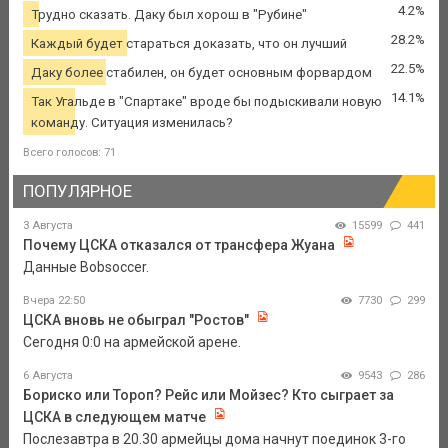
4.2%
Трудно сказать. Даку был хорош в "Рубине"
28.2%
Каждый будет стараться доказать, что он лучший
22.5%
Даку более стабилен, он будет основным форвардом
14.1%
Так Угальде в "Спартаке" вроде бы подыскивали новую
команду. Ситуация изменилась?
Всего голосов: 71
ПОПУЛЯРНОЕ
3 Августа
15599
441
Почему ЦСКА отказался от трансфера Жуана
Данные Bobsoccer.
Вчера 22:50
7730
299
ЦСКА вновь не обыграл "Ростов"
Сегодня 0:0 на армейской арене.
6 Августа
9543
286
Бориско или Тороп? Рейс или Мойзес? Кто сыграет за
ЦСКА в следующем матче
Послезавтра в 20.30 армейцы дома начнут поединок 3-го