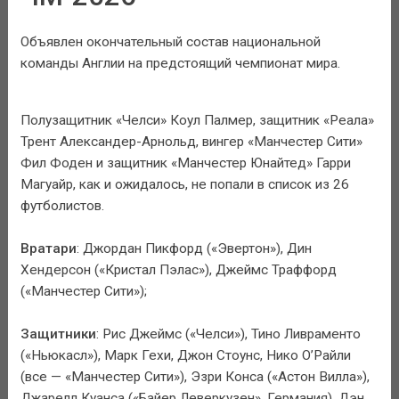
Объявлен окончательный состав национальной
команды Англии на предстоящий чемпионат мира.
Полузащитник «Челси» Коул Палмер, защитник «Реала»
Трент Александер-Арнольд, вингер «Манчестер Сити»
Фил Фоден и защитник «Манчестер Юнайтед» Гарри
Магуайр, как и ожидалось, не попали в список из 26
футболистов.
Вратари
: Джордан Пикфорд («Эвертон»), Дин
Хендерсон («Кристал Пэлас»), Джеймс Траффорд
(«Манчестер Сити»);
Защитники
: Рис Джеймс («Челси»), Тино Ливраменто
(«Ньюкасл»), Марк Гехи, Джон Стоунс, Нико О’Райли
(все — «Манчестер Сити»), Эзри Конса («Астон Вилла»),
Джарелл Куанса («Байер Леверкузен», Германия), Дэн