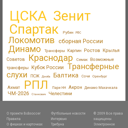
ЦСКА
Зенит
Спартак
Рубин
РФС
Локомотив
сборная России
Динамо
Ростов
Крылья
Трансферы
Карпин
Краснодар
Советов
Возможные
Семак
Трансферные
Кубок России
трансферы
слухи
Балтика
ПСЖ
Сочи
Оренбург
Дзюба
РПЛ
Акрон
Ахмат
Пари НН
Динамо Махачкала
ЧМ-2026
Челестини
Станкович
О проекте Bobsoccer
Футбольные новости
© 2009 Все права
Правила
Интервью
защищены.
О фишках и карточках
Трибуна
Электронное