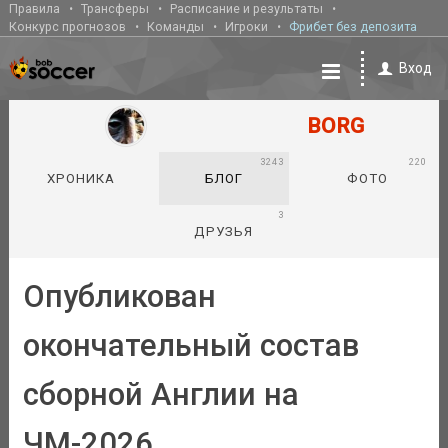
Правила
Трансферы
Расписание и результаты
Конкурс прогнозов
Команды
Игроки
Фрибет без депозита
Вход
BORG
3243
220
ХРОНИКА
БЛОГ
ФОТО
3
ДРУЗЬЯ
Опубликован
окончательный состав
сборной Англии на
ЧМ-2026