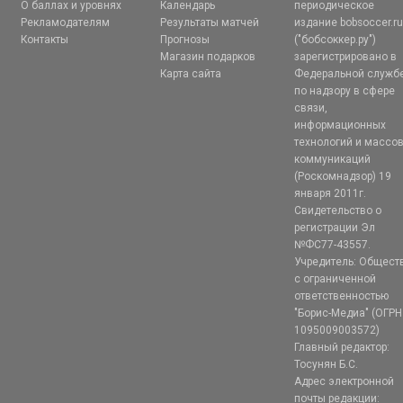
О баллах и уровнях
Календарь
периодическое
Рекламодателям
Результаты матчей
издание bobsoccer.r
Контакты
Прогнозы
("бобсоккер.ру")
Магазин подарков
зарегистрировано в
Карта сайта
Федеральной служб
по надзору в сфере
связи,
информационных
технологий и массо
коммуникаций
(Роскомнадзор) 19
января 2011г.
Свидетельство о
регистрации Эл
№ФС77-43557.
Учредитель: Общест
с ограниченной
ответственностью
"Борис-Медиа" (ОГРН
1095009003572)
Главный редактор:
Тосунян Б.С.
Адрес электронной
почты редакции: