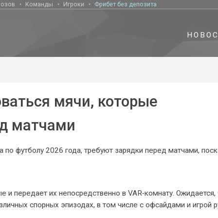
нозов
Команды
Игроки
Фрибет без депозита
НОВО
ваться мячи, которые
ед матчами
а по футболу 2026 года, требуют зарядки перед матчами, пос
е и передает их непосредственно в VAR‑комнату. Ожидается, 
личных спорных эпизодах, в том числе с офсайдами и игрой р