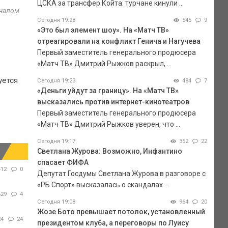
ЦСКА за трансфер Койта: турчане кинули ...
ачалом
Сегодня 19:28
545
9
«Это был элемент шоу». На «Матч ТВ»
отреагировали на конфликт Генича и Нагучева
Первый заместитель генерального продюсера
«Матч ТВ» Дмитрий Рыжков раскрыл, ...
уется
Сегодня 19:23
484
7
«Деньги уйдут за границу». На «Матч ТВ»
высказались против интернет-кинотеатров
Первый заместитель генерального продюсера
«Матч ТВ» Дмитрий Рыжков уверен, что ...
Сегодня 19:17
352
22
Светлана Журова: Возможно, Инфантино
спасает ФИФА
412
0
Депутат Госдумы Светлана Журова в разговоре с
«РБ Спорт» высказалась о скандалах ...
629
4
Сегодня 19:08
964
20
Жозе Бото превышает потолок, установленный
24
24
президентом клуба, а переговоры по Луису