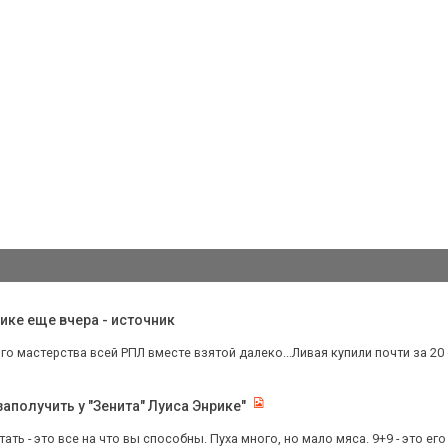
ке еще вчера - источник
о мастерства всей РПЛ вместе взятой далеко...Ливая купили почти за 20 о
аполучить у "Зенита" Луиса Энрике"
ать - это все на что вы способны. Пуха много, но мало мяса. 9+9 - это его с