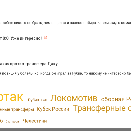
вообще никого не брать, чем направо и налево собирать неликвид в команду
т 0:0. Уже интересно!
ака» против трансфера Даку
позиция у болелы кс, когда он играл за Рубин, то никому не интересно было
ртак
Локомотив
сборная Р
Рубин
РФС
Трансферные 
Кубок России
жные трансферы
6
Челестини
Станкович