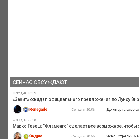
СЕЙЧАС ОБСУЖДАЮТ
Сегодня 18:09
«Зенит» ожидал официального предложения по Луису Энри
Renegade
До спартаковског
Сегодня 20:56
Сегодня 09:05
Марко Гевеш: "Фламенго" сделает всё возможное, чтобы з
Эндрю
Ясно. Стрелки мет
Сегодня 20:55