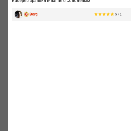
Касерес сравнил Мбаппе с Соболевым
Borg
5 / 2