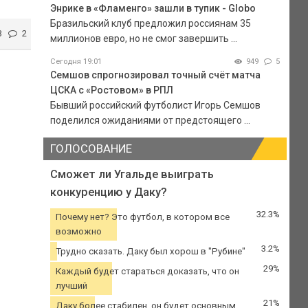
Энрике в «Фламенго» зашли в тупик - Globo
Бразильский клуб предложил россиянам 35
3
2
миллионов евро, но не смог завершить ...
Сегодня 19:01
949
5
Семшов спрогнозировал точный счёт матча
ЦСКА с «Ростовом» в РПЛ
Бывший российский футболист Игорь Семшов
поделился ожиданиями от предстоящего ...
ГОЛОСОВАНИЕ
Сможет ли Угальде выиграть
конкуренцию у Даку?
32.3%
Почему нет? Это футбол, в котором все
возможно
3.2%
Трудно сказать. Даку был хорош в "Рубине"
29%
Каждый будет стараться доказать, что он
лучший
21%
Даку более стабилен, он будет основным