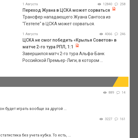
1 Августа
12840
258
Переход Жуана в ЦСКА может сорваться
Трансфер нападающего Жуана Сантоса из
"Гезтепе" в ЦСКА может сорваться.
1 Августа
4066
246
ЦСКА не смог победить «Крылья Советов» в
матче 2-го тура РПЛ, 1:1
Завершился матч 2-го тура Альфа-Банк
Российской Премьер-Лиги, в котором ...
889
14
н будет играть вообще за другой ...
3227
161
татистика без учета кубка. То есть, ...