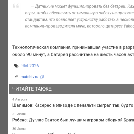
— Датчик не может функционировать без батареи. Ка
игры, чтобы обеспечить оптимальную работу на протяже
стандартам, что позволяет устройству работать в неско
компании‑производителя мяча, которого цитирует Yahoo
Технологическая компания, принимавшая участие в разра
около 90 минут, а батарея рассчитана на шесть часов ак
ЧМ-2026
matchtv.ru
ЧИТАЙТЕ ТАКЖЕ:
4 Августа
Шалимов: Касерес в эпизоде с пенальти сыграл так, будт
31 Июля
Рубенс: Дуглас Сантос был лучшим игроком сборной Браз
30 Июля