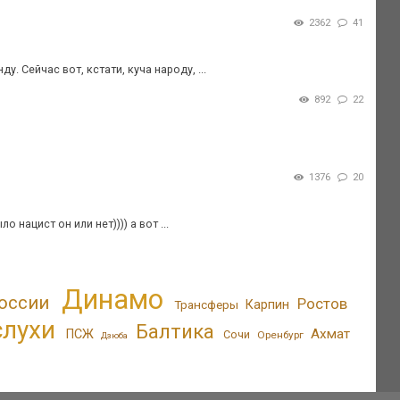
2362
41
. Сейчас вот, кстати, куча народу, ...
892
22
1376
20
 нацист он или нет)))) а вот ...
Динамо
оссии
Ростов
Трансферы
Карпин
слухи
Балтика
Ахмат
ПСЖ
Сочи
Оренбург
Дзюба