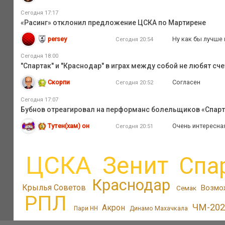
Сегодня 17:17
«Расинг» отклонил предложение ЦСКА по Мартирене
persey
Ну как бы лучше 
Сегодня 20:54
Сегодня 18:00
"Спартак" и "Краснодар" в играх между собой не любят сче
Скорпи
Согласен
Сегодня 20:52
Сегодня 17:07
Бубнов отреагировал на перформанс болельщиков «Спарт
Тутен(хам) он
Очень интересная 
Сегодня 20:51
ЦСКА
Зенит
Спа
Краснодар
Крылья Советов
Возмо
Семак
РПЛ
ЧМ-202
Акрон
Пари НН
Динамо Махачкала