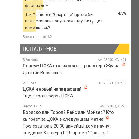
форвардом
14.5%
Так Угальде в "Спартаке" вроде бы
подыскивали новую команду. Ситуация
изменилась?
Всего голосов: 62
ПОПУЛЯРНОЕ
3 Августа
15000
441
Почему ЦСКА отказался от трансфера Жуана
Данные Bobsoccer.
29 Июля
23394
429
ЦСКА и новый нападающий
Еще о трансферах ЦСКА.
Вчера 12:19
8700
273
Бориско или Тороп? Рейс или Мойзес? Кто
сыграет за ЦСКА в следующем матче
Послезавтра в 20.30 армейцы дома начнут
поединок 3-го тура РПЛ против "Ростова".