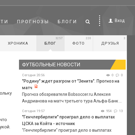
Вход
СТИ
ПРОГНОЗЫ
БЛОГИ
3257
220
3
ХРОНИКА
БЛОГ
ФОТО
ДРУЗЬЯ
ФУТБОЛЬНЫЕ НОВОСТИ
Сегодня 20:56
0
0
"Родину" ждет разгром от "Зенита". Прогноз на
матч
кольку
Прогноз обозревателя Bobsoccer.ru Алексея
Андрианова на матч третьего тура Альфа-Банк ...
Сегодня 19:57
954
13
"Генчлербирлиги" проиграл дело о выплатах
что
ЦСКА за Койта - источник
укой.
"Генчлербирлиги" проиграл дело о выплатах