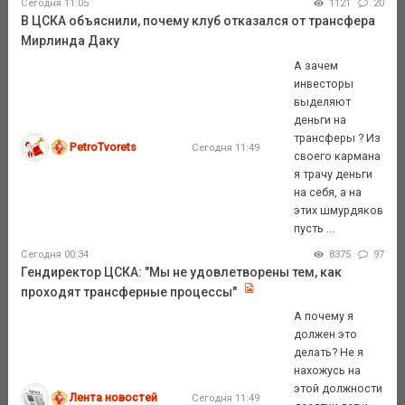
Сегодня 11:05
1121
20
В ЦСКА объяснили, почему клуб отказался от трансфера
Мирлинда Даку
А зачем
инвесторы
выделяют
деньги на
трансферы ? Из
PetroTvorets
Сегодня 11:49
своего кармана
я трачу деньги
на себя, а на
этих шмурдяков
пусть ...
Сегодня 00:34
8375
97
Гендиректор ЦСКА: "Мы не удовлетворены тем, как
проходят трансферные процессы"
А почему я
должен это
делать? Не я
нахожусь на
этой должности
Лента новостей
Сегодня 11:49