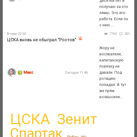
десятки лет и
получаю за это
лямы. Это его
работа. Если он
с нею ...
Вчера 22:50
7765
301
ЦСКА вновь не обыграл "Ростов"
Жору не
восхваляли,
капитанскую
повязку не
Макс
давали. Под
Сегодня 11:46
ротацию
попадал. А тут
же прям
возвысили...
ЦСКА
Зенит
Спартак
Рубин