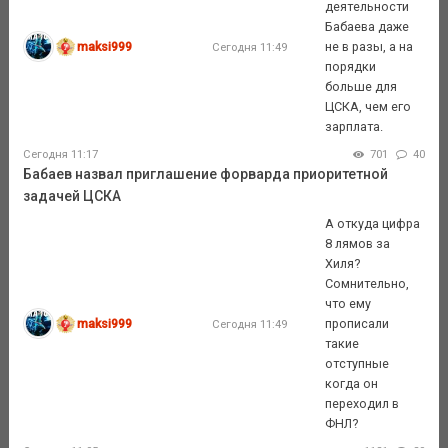
деятельности
Бабаева даже
maksi999
не в разы, а на
Сегодня 11:49
порядки
больше для
ЦСКА, чем его
зарплата.
Сегодня 11:17
701
40
Бабаев назвал приглашение форварда приоритетной
задачей ЦСКА
А откуда цифра
8 лямов за
Хиля?
Сомнительно,
что ему
maksi999
прописали
Сегодня 11:49
такие
отступные
когда он
переходил в
ФНЛ?