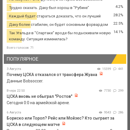
4.2%
Трудно сказать. Даку был хорош в "Рубине"
28.2%
Каждый будет стараться доказать, что он лучший
22.5%
Даку более стабилен, он будет основным форвардом
14.1%
Так Угальде в "Спартаке" вроде бы подыскивали новую
команду. Ситуация изменилась?
Всего голосов: 71
ПОПУЛЯРНОЕ
3 Августа
15599
441
Почему ЦСКА отказался от трансфера Жуана
Данные Bobsoccer.
Вчера 22:50
7730
299
ЦСКА вновь не обыграл "Ростов"
Сегодня 0:0 на армейской арене.
6 Августа
9543
286
Бориско или Тороп? Рейс или Мойзес? Кто сыграет за
ЦСКА в следующем матче