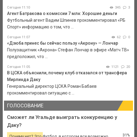
Сегодня 11:10
345
3
Агент Батракова о комиссии 7 млн: Хорошие деньги
Футбольный агент Вадим Шпинев прокомментировал «РБ
Спорт» информацию о том, что ...
Сегодня 11:07
62
0
«Дзюба принес бы сейчас пользу «Акрону» — Лончар
Полузащитник «Акрона» Стефан Лончар в эфире «Матч ТВ»
предположил, что ...
Сегодня 11:05
1121
20
В ЦСКА объяснили, почему клуб отказался от трансфера
Мирлинда Даку
Генеральный директор ЦСКА Роман Бабаев
прокомментировал ситуацию с ...
ГОЛОСОВАНИЕ
Сможет ли Угальде выиграть конкуренцию у
Даку?
31%
Почему нет? Это футбол, в котором все возможно