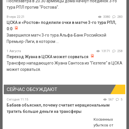
Послезавтра в 20.30 армейцы дома начнут поединок 3-го
тура РПЛ против "Ростова".
Вчера 22:21
3380
283
ЦСКА и «Ростов» поделили очки в матче 3-го тура РПЛ,
0:0
Завершился матч 3-го тура Альфа-Банк Российской
Премьер-Лиги, в котором ...
1 Августа
13171
258
Переход Жуана в ЦСКА может сорваться
Трансфер нападающего Жуана Сантоса из "Гезтепе" в ЦСКА
может сорваться.
СЕЙЧАС ОБСУЖДАЮТ
Сегодня 11:15
567
5
Бабаев объяснил, почему считает нерациональным
тратить больше деньги на трансферы
Косвенных
убытков от