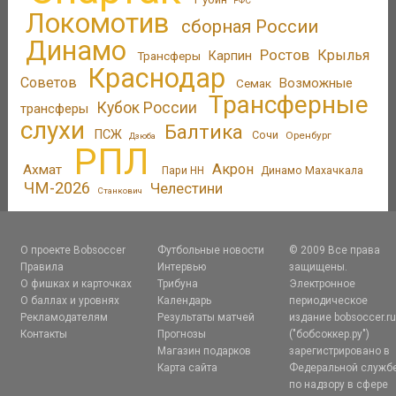
РФС
Локомотив
сборная России
Динамо
Ростов
Крылья
Трансферы
Карпин
Краснодар
Советов
Возможные
Семак
Трансферные
Кубок России
трансферы
слухи
Балтика
ПСЖ
Сочи
Оренбург
Дзюба
РПЛ
Акрон
Ахмат
Пари НН
Динамо Махачкала
ЧМ-2026
Челестини
Станкович
О проекте Bobsoccer
Футбольные новости
© 2009 Все права
Правила
Интервью
защищены.
О фишках и карточках
Трибуна
Электронное
О баллах и уровнях
Календарь
периодическое
Рекламодателям
Результаты матчей
издание bobsoccer.r
Контакты
Прогнозы
("бобсоккер.ру")
Магазин подарков
зарегистрировано в
Карта сайта
Федеральной служб
по надзору в сфере