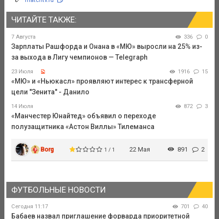
ЧИТАЙТЕ ТАКЖЕ:
7 Августа
336
0
Зарплаты Рашфорда и Онана в «МЮ» выросли на 25% из-
за выхода в Лигу чемпионов — Telegraph
23 Июля
1916
15
«МЮ» и «Ньюкасл» проявляют интерес к трансферной
цели "Зенита" - Данило
14 Июля
872
3
«Манчестер Юнайтед» объявил о переходе
полузащитника «Астон Виллы» Тилеманса
Borg
22 Мая
891
2
1 / 1
ФУТБОЛЬНЫЕ НОВОСТИ
Сегодня 11:17
701
40
Бабаев назвал приглашение форварда приоритетной