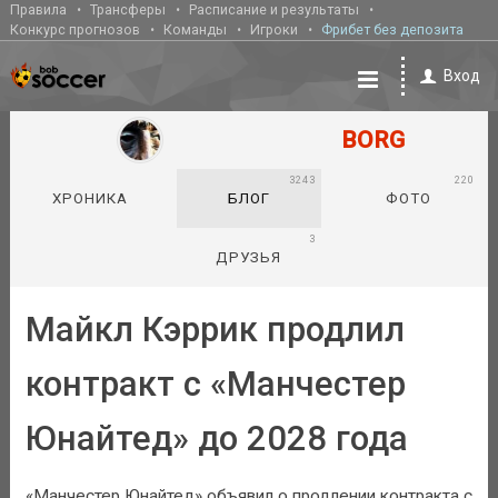
Правила
Трансферы
Расписание и результаты
Конкурс прогнозов
Команды
Игроки
Фрибет без депозита
Вход
BORG
3243
220
ХРОНИКА
БЛОГ
ФОТО
3
ДРУЗЬЯ
Майкл Кэррик продлил
контракт с «Манчестер
Юнайтед» до 2028 года
«Манчестер Юнайтед» объявил о продлении контракта с