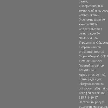
связи,
информационных
технологий и массо
коммуникаций
(Роскомнадзор) 19
января 2011г.
Свидетельство о
регистрации Эл
№ФС77-43557.
Учредитель: Общест
с ограниченной
ответственностью
"Борис-Медиа" (ОГРН
1095009003572)
Главный редактор:
Тосунян Б.С.
Адрес электронной
почты редакции:
info@bobsoccer.ru;
bobsoccerru@gmail.
Телефон редакции: +
985 719 29 97
Настоящий ресурс
содержит материал