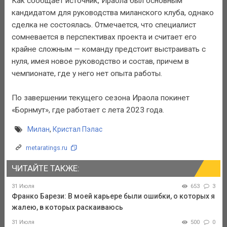
Как сообщает источник, Ираола был основным
кандидатом для руководства миланского клуба, однако
сделка не состоялась. Отмечается, что специалист
сомневается в перспективах проекта и считает его
крайне сложным — команду предстоит выстраивать с
нуля, имея новое руководство и состав, причем в
чемпионате, где у него нет опыта работы.
По завершении текущего сезона Ираола покинет
«Борнмут», где работает с лета 2023 года.
Милан
,
Кристал Пэлас
metaratings.ru
ЧИТАЙТЕ ТАКЖЕ:
31 Июля
653
3
Франко Барези: В моей карьере были ошибки, о которых я
жалею, в которых раскаиваюсь
31 Июля
500
0