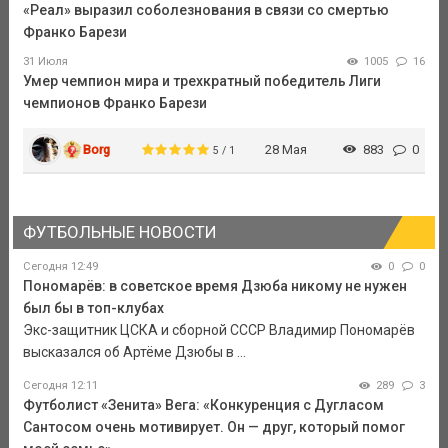
«Реал» выразил соболезнования в связи со смертью
Франко Барези
31 Июля
1005
16
Умер чемпион мира и трехкратный победитель Лиги
чемпионов Франко Барези
Borg
28 Мая
883
0
5 / 1
ФУТБОЛЬНЫЕ НОВОСТИ
Сегодня 12:49
0
0
Пономарёв: в советское время Дзюба никому не нужен
был бы в топ-клубах
Экс-защитник ЦСКА и сборной СССР Владимир Пономарёв
высказался об Артёме Дзюбы в ...
Сегодня 12:11
289
3
Футболист «Зенита» Вега: «Конкуренция с Дугласом
Сантосом очень мотивирует. Он — друг, который помог