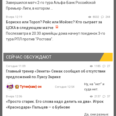
Завершился матч 2-го тура Альфа-Банк Российской
Премьер-Лиги, в котором ...
Вчера 12:19
8032
244
Бориско или Тороп? Рейс или Мойзес? Кто сыграет за
ЦСКА в следующем матче
Послезавтра в 20.30 армейцы дома начнут поединок 3-го
тура РПЛ против "Ростова".
СЕЙЧАС ОБСУЖДАЮТ
Сегодня 11:09
1185
27
Главный тренер «Зенита» Семак сообщил об отсутствии
предложений по Луису Энрике
Ну, на "нет" и
Тутен(хам) он
Сегодня 12:54
суда нет.
Вчера 12:06
2137
37
«Просто старик. Его слова надо делить на два». Игрок
«Краснодара» Пальцев — о Бубнове
Да, они разные: