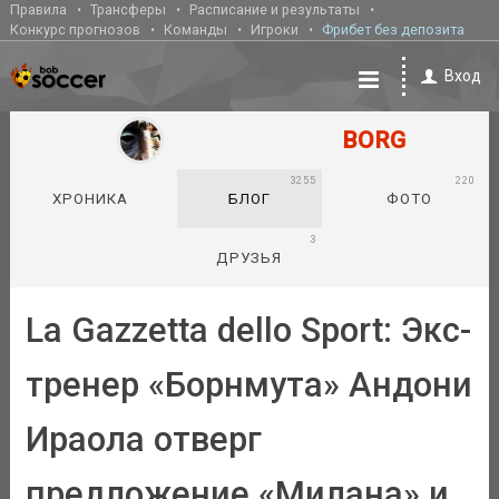
Правила
Трансферы
Расписание и результаты
Конкурс прогнозов
Команды
Игроки
Фрибет без депозита
Вход
BORG
3255
220
ХРОНИКА
БЛОГ
ФОТО
3
ДРУЗЬЯ
La Gazzetta dello Sport: Экс-
тренер «Борнмута» Андони
Ираола отверг
предложение «Милана» и