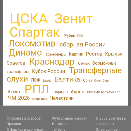
ЦСКА
Зенит
Спартак
Рубин
РФС
Локомотив
сборная России
Динамо
Ростов
Крылья
Трансферы
Карпин
Краснодар
Советов
Возможные
Семак
Трансферные
Кубок России
трансферы
слухи
Балтика
ПСЖ
Сочи
Оренбург
Дзюба
РПЛ
Акрон
Ахмат
Пари НН
Динамо Махачкала
ЧМ-2026
Челестини
Станкович
О проекте Bobsoccer
Футбольные новости
© 2009 Все права
Правила
Интервью
защищены.
О фишках и карточках
Трибуна
Электронное