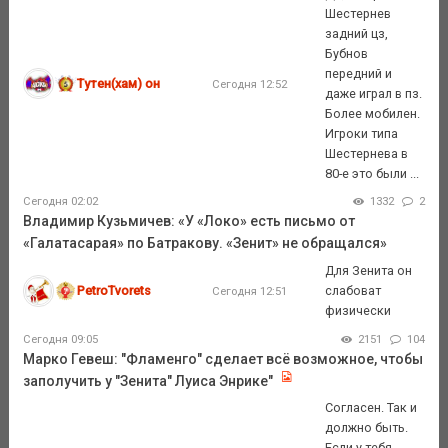
Шестернев
задний цз,
Бубнов
передний и
Тутен(хам) он
Сегодня 12:52
даже играл в пз.
Более мобилен.
Игроки типа
Шестернева в
80-е это были ...
Сегодня 02:02
1332
2
Владимир Кузьмичев: «У «Локо» есть письмо от
«Галатасарая» по Батракову. «Зенит» не обращался»
Для Зенита он
PetroTvorets
слабоват
Сегодня 12:51
физически
Сегодня 09:05
2151
104
Марко Гевеш: "Фламенго" сделает всё возможное, чтобы
заполучить у "Зенита" Луиса Энрике"
Согласен. Так и
должно быть.
Если у тебя