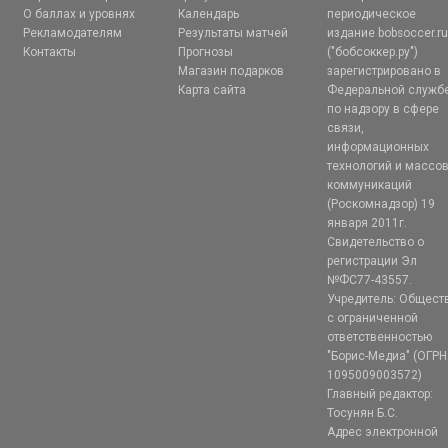
О баллах и уровнях
Календарь
периодическое
Рекламодателям
Результаты матчей
издание bobsoccer.r
Контакты
Прогнозы
("бобсоккер.ру")
Магазин подарков
зарегистрировано в
Карта сайта
Федеральной служб
по надзору в сфере
связи,
информационных
технологий и массо
коммуникаций
(Роскомнадзор) 19
января 2011г.
Свидетельство о
регистрации Эл
№ФС77-43557.
Учредитель: Общест
с ограниченной
ответственностью
"Борис-Медиа" (ОГРН
1095009003572)
Главный редактор:
Тосунян Б.С.
Адрес электронной