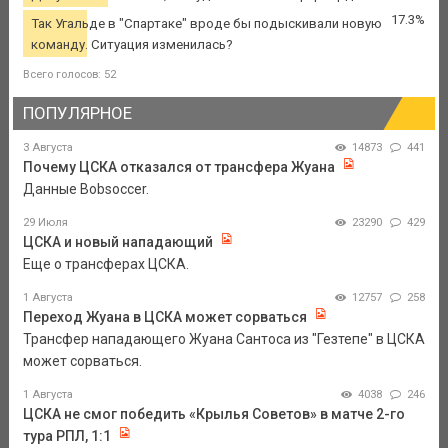
17.3%
Так Угальде в "Спартаке" вроде бы подыскивали новую
команду. Ситуация изменилась?
Всего голосов: 52
ПОПУЛЯРНОЕ
3 Августа
14873
441
Почему ЦСКА отказался от трансфера Жуана
Данные Bobsoccer.
29 Июля
23290
429
ЦСКА и новый нападающий
Еще о трансферах ЦСКА.
1 Августа
12757
258
Переход Жуана в ЦСКА может сорваться
Трансфер нападающего Жуана Сантоса из "Гезтепе" в ЦСКА
может сорваться.
1 Августа
4038
246
ЦСКА не смог победить «Крылья Советов» в матче 2-го
тура РПЛ, 1:1