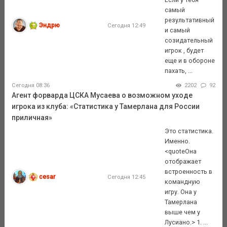
самый
результативный
Эндрю
Сегодня 12:49
и самый
созидательный
игрок , будет
еще и в обороне
пахать, ...
Сегодня 08:36
2202
92
Агент форварда ЦСКА Мусаева о возможном уходе
игрока из клуба: «Статистика у Тамерлана для России
приличная»
Это статистика.
Именно.
<quoteОна
отображает
встроенность в
cesar
Сегодня 12:45
командную
игру. Она у
Тамерлана
выше чем у
Лусиано.> 1. ...