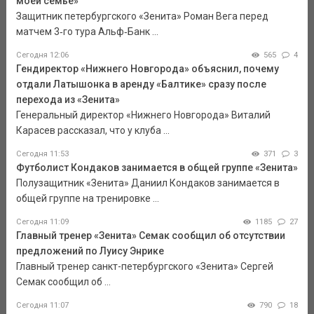
моей семье»
Защитник петербургского «Зенита» Роман Вега перед
матчем 3‑го тура Альф‑Банк ...
Сегодня 12:06
565
4
Гендиректор «Нижнего Новгорода» объяснил, почему
отдали Латышонка в аренду «Балтике» сразу после
перехода из «Зенита»
Генеральный директор «Нижнего Новгорода» Виталий
Карасев рассказал, что у клуба ...
Сегодня 11:53
371
3
Футболист Кондаков занимается в общей группе «Зенита»
Полузащитник «Зенита» Даниил Кондаков занимается в
общей группе на тренировке ...
Сегодня 11:09
1185
27
Главный тренер «Зенита» Семак сообщил об отсутствии
предложений по Луису Энрике
Главный тренер санкт-петербургского «Зенита» Сергей
Семак сообщил об ...
Сегодня 11:07
790
18