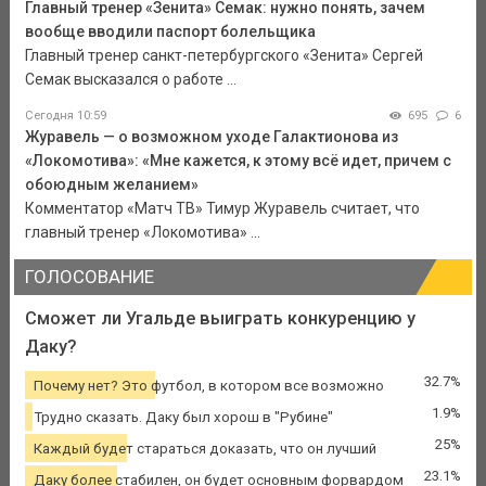
Главный тренер «Зенита» Семак: нужно понять, зачем
вообще вводили паспорт болельщика
Главный тренер санкт-петербургского «Зенита» Сергей
Семак высказался о работе ...
Сегодня 10:59
695
6
Журавель — о возможном уходе Галактионова из
«Локомотива»: «Мне кажется, к этому всё идет, причем с
обоюдным желанием»
Комментатор «Матч ТВ» Тимур Журавель считает, что
главный тренер «Локомотива» ...
ГОЛОСОВАНИЕ
Сможет ли Угальде выиграть конкуренцию у
Даку?
32.7%
Почему нет? Это футбол, в котором все возможно
1.9%
Трудно сказать. Даку был хорош в "Рубине"
25%
Каждый будет стараться доказать, что он лучший
23.1%
Даку более стабилен, он будет основным форвардом