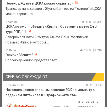
Переход Жуана в ЦСКА может сорваться
Трансфер нападающего Жуана Сантоса из "Гезтепе" в ЦСКА
может сорваться.
1 Августа
4143
246
ЦСКА не смог победить «Крылья Советов» в матче 2-го
тура РПЛ, 1:1
Завершился матч 2-го тура Альфа-Банк Российской
Премьер-Лиги, в котором ...
30 Июля
11702
240
Ошибка "Зенита"
Бобсоккер-юниор представляет.
СЕЙЧАС ОБСУЖДАЮТ
Сегодня 16:16
115
6
Николаев назвал спорным решение ЭСК по моменту с
падением Литвинова в штрафной «Ахмата»
мне повтор не
PetroTvorets
нужен я матч
Сегодня 16:36