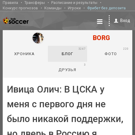
Правила
Трансферы
Расписание и результаты
Конкурс прогнозов
Команды
Игроки
Фрибет без депозита
Вход
BORG
3247
220
ХРОНИКА
БЛОГ
ФОТО
3
ДРУЗЬЯ
Ивица Олич: В ЦСКА у
меня с первого дня не
было никакой поддержки,
но дверь в Россию я