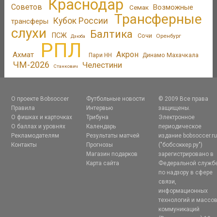
Краснодар
Советов
Возможные
Семак
Трансферные
Кубок России
трансферы
слухи
Балтика
ПСЖ
Сочи
Оренбург
Дзюба
РПЛ
Акрон
Ахмат
Пари НН
Динамо Махачкала
ЧМ-2026
Челестини
Станкович
О проекте Bobsoccer
Футбольные новости
© 2009 Все права
Правила
Интервью
защищены.
О фишках и карточках
Трибуна
Электронное
О баллах и уровнях
Календарь
периодическое
Рекламодателям
Результаты матчей
издание bobsoccer.r
Контакты
Прогнозы
("бобсоккер.ру")
Магазин подарков
зарегистрировано в
Карта сайта
Федеральной служб
по надзору в сфере
связи,
информационных
технологий и массо
коммуникаций