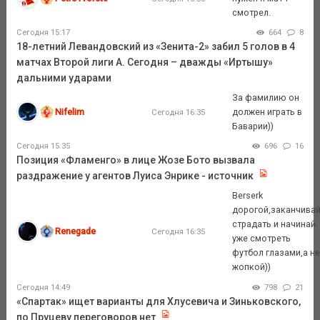
смотрел.
Сегодня 15:17
664
8
18-летний Левандовский из «Зенита-2» забил 5 голов в 4
матчах Второй лиги А. Сегодня – дважды «Иртышу»
дальними ударами
За фамилию он
Nifelim
должен играть в
Сегодня 16:35
Баварии))
Сегодня 15:35
696
16
Позиция «Фламенго» в лице Жозе Бото вызвала
раздражение у агентов Луиса Энрике - источник
Berserk
дорогой,заканчива
страдать и начинай
Renegade
Сегодня 16:35
уже смотреть
футбол глазами,а н
жопкой))
Сегодня 14:49
798
21
«Спартак» ищет варианты для Хлусевича и Зиньковского,
по Пруцеву переговоров нет