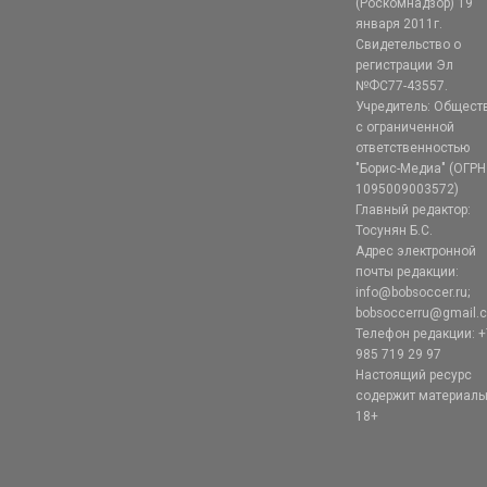
(Роскомнадзор) 19
января 2011г.
Свидетельство о
регистрации Эл
№ФС77-43557.
Учредитель: Общест
с ограниченной
ответственностью
"Борис-Медиа" (ОГРН
1095009003572)
Главный редактор:
Тосунян Б.С.
Адрес электронной
почты редакции:
info@bobsoccer.ru;
bobsoccerru@gmail.
Телефон редакции: +
985 719 29 97
Настоящий ресурс
содержит материал
18+