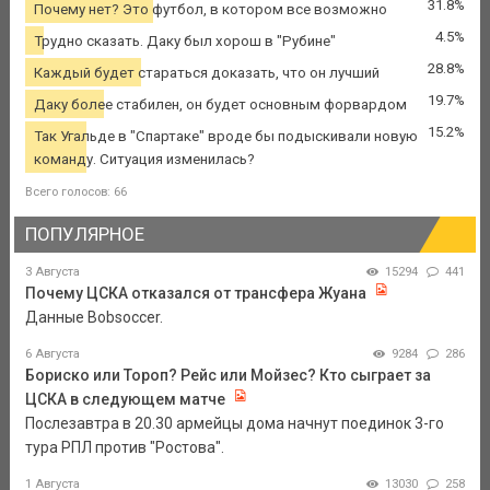
31.8%
Почему нет? Это футбол, в котором все возможно
4.5%
Трудно сказать. Даку был хорош в "Рубине"
28.8%
Каждый будет стараться доказать, что он лучший
19.7%
Даку более стабилен, он будет основным форвардом
15.2%
Так Угальде в "Спартаке" вроде бы подыскивали новую
команду. Ситуация изменилась?
Всего голосов: 66
ПОПУЛЯРНОЕ
3 Августа
15294
441
Почему ЦСКА отказался от трансфера Жуана
Данные Bobsoccer.
6 Августа
9284
286
Бориско или Тороп? Рейс или Мойзес? Кто сыграет за
ЦСКА в следующем матче
Послезавтра в 20.30 армейцы дома начнут поединок 3-го
тура РПЛ против "Ростова".
1 Августа
13030
258