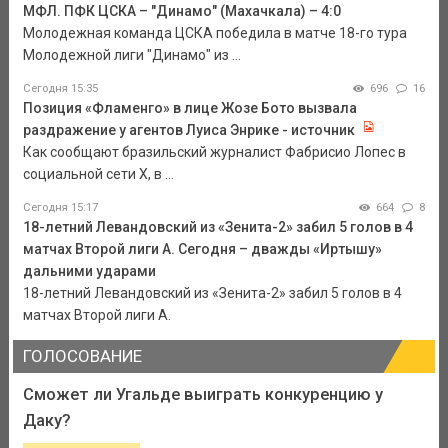
МФЛ. ПФК ЦСКА – "Динамо" (Махачкала) – 4:0
Молодежная команда ЦСКА победила в матче 18-го тура
Молодежной лиги "Динамо" из ...
Сегодня 15:35
696
16
Позиция «Фламенго» в лице Жозе Бото вызвала
раздражение у агентов Луиса Энрике - источник
Как сообщают бразильский журналист Фабрисио Лопес в
социальной сети Х, в ...
Сегодня 15:17
664
8
18-летний Левандовский из «Зенита-2» забил 5 голов в 4
матчах Второй лиги А. Сегодня – дважды «Иртышу»
дальними ударами
18-летний Левандовский из «Зенита-2» забил 5 голов в 4
матчах Второй лиги А.
ГОЛОСОВАНИЕ
Сможет ли Угальде выиграть конкуренцию у
Даку?