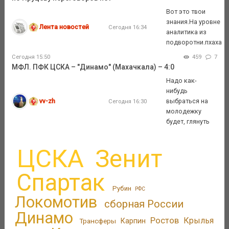
Вот это твои
знания.На уровне
Лента новостей
Сегодня 16:34
аналитика из
подворотни.пхаха
Сегодня 15:50
459
7
МФЛ. ПФК ЦСКА – "Динамо" (Махачкала) – 4:0
Надо как-
нибудь
vv-zh
выбраться на
Сегодня 16:30
молодежку
будет, глянуть
ЦСКА
Зенит
Спартак
Рубин
РФС
Локомотив
сборная России
Динамо
Ростов
Крылья
Трансферы
Карпин