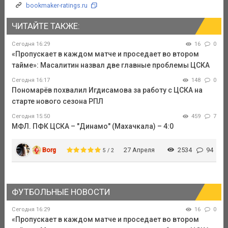
bookmaker-ratings.ru
ЧИТАЙТЕ ТАКЖЕ:
Сегодня 16:29
16
0
«Пропускает в каждом матче и проседает во втором
тайме»: Масалитин назвал две главные проблемы ЦСКА
Сегодня 16:17
148
0
Пономарёв похвалил Игдисамова за работу с ЦСКА на
старте нового сезона РПЛ
Сегодня 15:50
459
7
МФЛ. ПФК ЦСКА – "Динамо" (Махачкала) – 4:0
Borg
27 Апреля
2534
94
5 / 2
ФУТБОЛЬНЫЕ НОВОСТИ
Сегодня 16:29
16
0
«Пропускает в каждом матче и проседает во втором