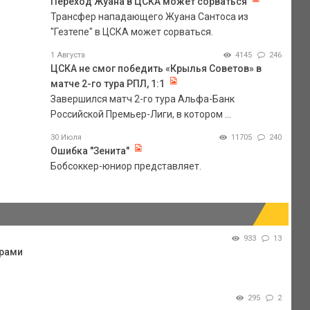
Переход Жуана в ЦСКА может сорваться
Трансфер нападающего Жуана Сантоса из
"Гезтепе" в ЦСКА может сорваться.
1 Августа
4145
246
ЦСКА не смог победить «Крылья Советов» в
матче 2-го тура РПЛ, 1:1
Завершился матч 2-го тура Альфа-Банк
Российской Премьер-Лиги, в котором ...
30 Июля
11705
240
Ошибка "Зенита"
Бобсоккер-юниор представляет.
933
13
арами
295
2