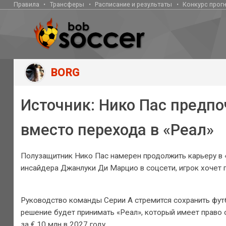
Правила
Трансферы
Расписание и результаты
Конкурс прог
BORG
Источник: Нико Пас предпо
вместо перехода в «Реал»
Полузащитник Нико Пас намерен продолжить карьеру в 
инсайдера Джанлуки Ди Марцио в соцсети, игрок хочет 
Руководство команды Серии А стремится сохранить фут
решение будет принимать «Реал», который имеет право о
за € 10 млн в 2027 году.