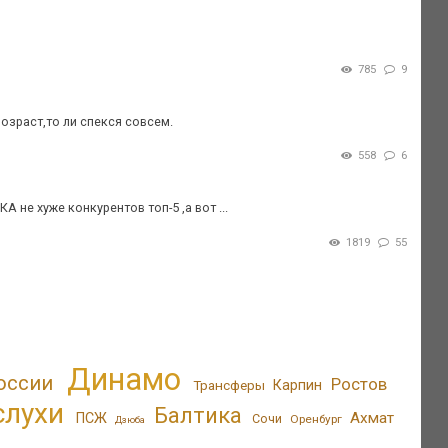
785
9
озраст,то ли спекся совсем.
558
6
не хуже конкурентов топ-5 ,а вот ...
1819
55
Динамо
оссии
Ростов
Трансферы
Карпин
слухи
Балтика
Ахмат
ПСЖ
Сочи
Оренбург
Дзюба