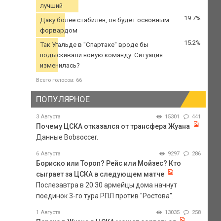
лучший
19.7%
Даку более стабилен, он будет основным
форвардом
15.2%
Так Угальде в "Спартаке" вроде бы
подыскивали новую команду. Ситуация
изменилась?
Всего голосов: 66
ПОПУЛЯРНОЕ
3 Августа
15301
441
Почему ЦСКА отказался от трансфера Жуана
Данные Bobsoccer.
6 Августа
9297
286
Бориско или Тороп? Рейс или Мойзес? Кто
сыграет за ЦСКА в следующем матче
Послезавтра в 20.30 армейцы дома начнут
поединок 3-го тура РПЛ против "Ростова".
1 Августа
13035
258