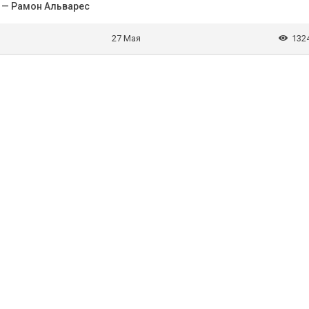
 — Рамон Альварес
27 Мая
132