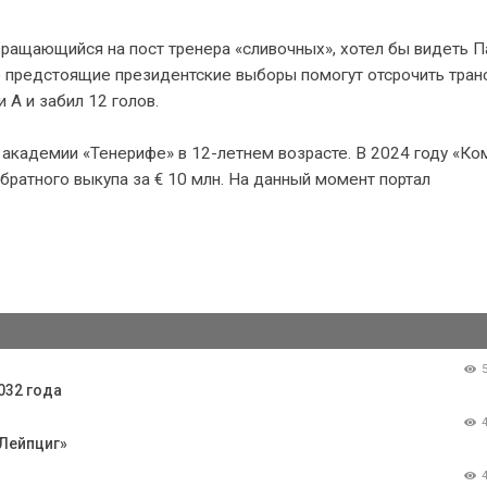
ращающийся на пост тренера «сливочных», хотел бы видеть П
то предстоящие президентские выборы помогут отсрочить тра
 А и забил 12 голов.
з академии «Тенерифе» в 12-летнем возрасте. В 2024 году «Ко
братного выкупа за € 10 млн. На данный момент портал
032 года
 Лейпциг»