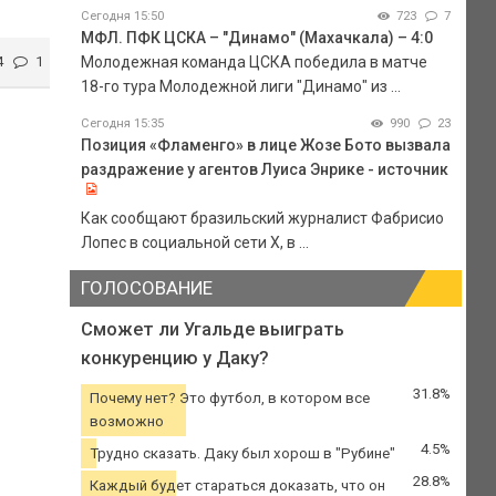
Сегодня 15:50
723
7
МФЛ. ПФК ЦСКА – "Динамо" (Махачкала) – 4:0
4
1
Молодежная команда ЦСКА победила в матче
18-го тура Молодежной лиги "Динамо" из ...
Сегодня 15:35
990
23
Позиция «Фламенго» в лице Жозе Бото вызвала
раздражение у агентов Луиса Энрике - источник
Как сообщают бразильский журналист Фабрисио
Лопес в социальной сети Х, в ...
ГОЛОСОВАНИЕ
Сможет ли Угальде выиграть
конкуренцию у Даку?
31.8%
Почему нет? Это футбол, в котором все
возможно
4.5%
Трудно сказать. Даку был хорош в "Рубине"
28.8%
Каждый будет стараться доказать, что он