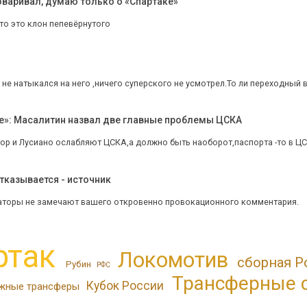
оваривал, думаю только о «Спартаке»
то это клон пепевёрнутого
не натыкался на него ,ничего суперского не усмотрел.То ли переходный в
е»: Масалитин назвал две главные проблемы ЦСКА
ор и Лусиано ослабляют ЦСКА,а должно быть наоборот,паспорта -то в ЦСКА 
отказывается - источник
аторы не замечают вашего откровенно провокационного комментария.
ртак
Локомотив
сборная Р
Рубин
РФС
Трансферные 
Кубок России
жные трансферы