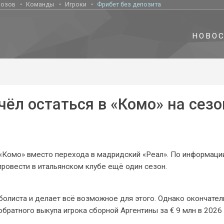
нозов
Команды
Игроки
Фрибет без депозита
НОВО
чёл остаться в «Комо» на сезо
«Комо» вместо перехода в мадридский «Реал». По информаци
провести в итальянском клубе ещё один сезон.
болиста и делает всё возможное для этого. Однако окончате
братного выкупа игрока сборной Аргентины за € 9 млн в 2026 