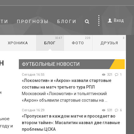
Вход
СТИ
ПРОГНОЗЫ
БЛОГИ
3247
220
3
ХРОНИКА
БЛОГ
ФОТО
ДРУЗЬЯ
н
ФУТБОЛЬНЫЕ НОВОСТИ
Сегодня 16:55
321
1
«Локомотив» и «Акрон» назвали стартовые
составы на матч третьего тура РПЛ
и
Московский «Локомотив» и тольяттинский
«Акрон» объявили стартовые составы на ...
Сегодня 16:29
531
6
«Пропускает в каждом матче и проседает во
льное
втором тайме»: Масалитин назвал две главные
году и
проблемы ЦСКА