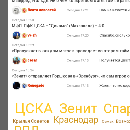
Манфред Угальде: Ни о чем конкретном с агентом не разг
Лента новостей
Вам не кажется ч
Сегодня 17:21
Сегодня 15:50
МФЛ. ПФК ЦСКА – "Динамо" (Махачкала) – 4:0
vv-zh
Спасибо,сколько 
Сегодня 17:20
Сегодня 16:29
«Пропускает в каждом матче и проседает во втором тайм
cesar
Получается ,Викт
Сегодня 17:15
Сегодня 13:24
«Зенит» отправляет Горшкова в «Оренбург», но сам игрок 
Renegade
Жаль, что модер
Сегодня 17:13
ЦСКА
Зенит
Спа
Краснодар
Крылья Советов
Возмо
Семак