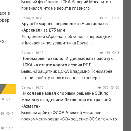
Бывший футболист ЦСКА Валерий Масалитин
признался, что не верит в главного ...
аса в
Сегодня 16:29
151
3
нсфер
Бруно Гимараеш перешел из «Ньюкасла» в
«Арсенал» за £75 млн
Лондонский «Арсенал» объявил о переходе из
мо»
«Ньюкасла» полузащитника Бруно ...
Сегодня 16:17
469
3
Пономарёв похвалил Игдисамова за работу с
ЦСКА на старте нового сезона РПЛ
Бывший защитник ЦСКА Владимир Пономарёв
оценил работу нового главного тренера ...
Сегодня 16:16
373
20
Николаев назвал спорным решение ЭСК по
моменту с падением Литвинова в штрафной
530
8
«Ахмата»
Бывший арбитр ФИФА Алексей Николаев
468
4
прокомментировал «СЭ» решение ЭСК о том, что
...
448
3