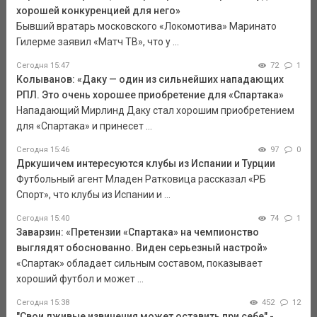
хорошей конкуренцией для него»
Бывший вратарь московского «Локомотива» Маринато
Гилерме заявил «Матч ТВ», что у ...
Сегодня 15:47
72
1
Колыванов: «Даку — один из сильнейших нападающих
РПЛ. Это очень хорошее приобретение для «Спартака»
Нападающий Мирлинд Даку стал хорошим приобретением
для «Спартака» и принесет ...
Сегодня 15:46
97
0
Дркушичем интересуются клубы из Испании и Турции
Футбольный агент Младен Ратковица рассказал «РБ
Спорт», что клубы из Испании и ...
Сегодня 15:40
74
1
Заварзин: «Претензии «Спартака» на чемпионство
выглядят обоснованно. Виден серьезный настрой»
«Спартак» обладает сильным составом, показывает
хороший футбол и может ...
Сегодня 15:38
452
12
"Свои лживые извинения может оставить при себе" -