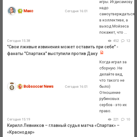
игры. Игдисамову
надо
Макс
Сегодня 16:01
самоутверждаться
в коллективе, а
выход Мойзеса
покажет, что ...
Сегодня 15:38
452
12
"Свои лживые извинения может оставить при себе" -
фанаты "Спартака" выступили против Даку
Когда играл за
сборную. Не
делайте вид,
что такого не
Bobsoccer News
было)
Сегодня 16:01
Отношение
рубиновых
сербов - это их
право.
Сегодня 15:19
221
10
Кирилл Левников – главный судья матча «Спартак» –
«Краснодар»