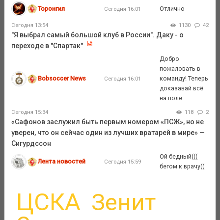
Торонгил
Отлично
Сегодня 16:01
Сегодня 13:54
1130
42
"Я выбрал самый большой клуб в России". Даку - о
переходе в "Спартак"
Добро
пожаловать в
Bobsoccer News
команду! Теперь
Сегодня 16:01
доказавай всё
на поле.
Сегодня 15:34
118
2
«Сафонов заслужил быть первым номером «ПСЖ», но не
уверен, что он сейчас один из лучших вратарей в мире» —
Сигурдссон
Ой бедный(((
Лента новостей
Сегодня 15:59
бегом к врачу((
ЦСКА
Зенит