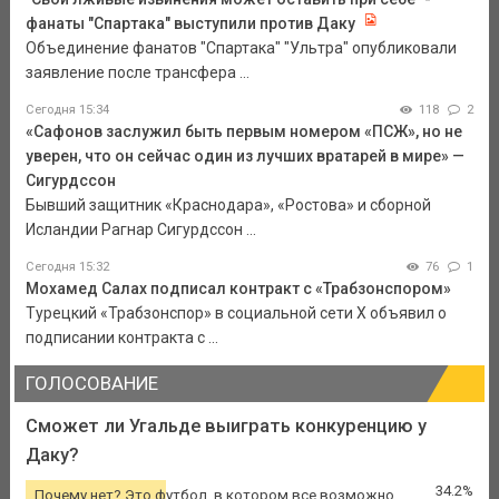
фанаты "Спартака" выступили против Даку
Объединение фанатов "Спартака" "Ультра" опубликовали
заявление после трансфера ...
Сегодня 15:34
118
2
«Сафонов заслужил быть первым номером «ПСЖ», но не
уверен, что он сейчас один из лучших вратарей в мире» —
Сигурдссон
Бывший защитник «Краснодара», «Ростова» и сборной
Исландии Рагнар Сигурдссон ...
Сегодня 15:32
76
1
Мохамед Салах подписал контракт с «Трабзонспором»
Турецкий «Трабзонспор» в социальной сети Х объявил о
подписании контракта с ...
ГОЛОСОВАНИЕ
Сможет ли Угальде выиграть конкуренцию у
Даку?
34.2%
Почему нет? Это футбол, в котором все возможно