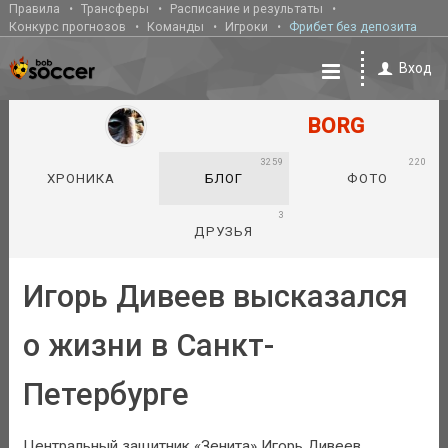
Правила
Трансферы
Расписание и результаты
Конкурс прогнозов
Команды
Игроки
Фрибет без депозита
Вход
BORG
3259
220
ХРОНИКА
БЛОГ
ФОТО
3
ДРУЗЬЯ
Игорь Дивеев высказался
о жизни в Санкт-
Петербурге
Центральный защитник «Зенита» Игорь Дивеев