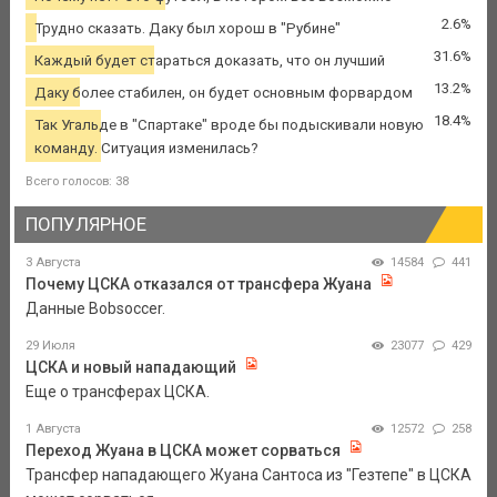
2.6%
Трудно сказать. Даку был хорош в "Рубине"
31.6%
Каждый будет стараться доказать, что он лучший
13.2%
Даку более стабилен, он будет основным форвардом
18.4%
Так Угальде в "Спартаке" вроде бы подыскивали новую
команду. Ситуация изменилась?
Всего голосов: 38
ПОПУЛЯРНОЕ
3 Августа
14584
441
Почему ЦСКА отказался от трансфера Жуана
Данные Bobsoccer.
29 Июля
23077
429
ЦСКА и новый нападающий
Еще о трансферах ЦСКА.
1 Августа
12572
258
Переход Жуана в ЦСКА может сорваться
Трансфер нападающего Жуана Сантоса из "Гезтепе" в ЦСКА