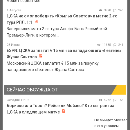
может сорваться.
1 Августа
3970
246
ЦСКА не смог победить «Крылья Советов» в матче 2-го
тура РПЛ, 1:1
Завершился матч 2-го тура Альфа-Банк Российской
Премьер-Лиги, в котором ...
28 Июля
11685
241
ESPN: ЦСКА заплатит € 15 млн за нападающего «Гёзтепе»
Жуана Сантоса
Московский ЦСКА заплатит € 15 млн за покупку
нападающего «Гёзтепе» Жуана Сантоса.
СЕЙЧАС ОБСУЖДАЮТ
Сегодня 12:19
4282
153
Бориско или Тороп? Рейс или Мойзес? Кто сыграет за
ЦСКА в следующем матче
Не выйдет Мойзес
с его уровнем