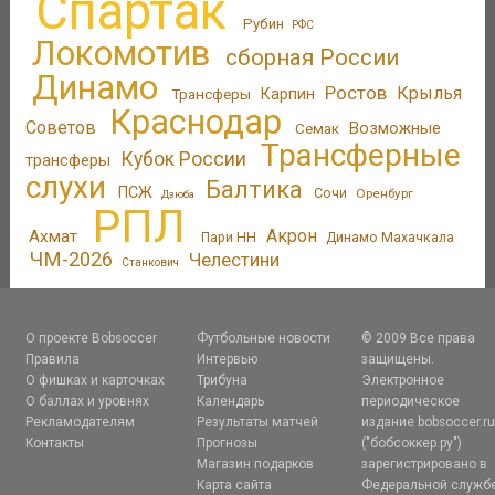
Спартак
Рубин
РФС
Локомотив
сборная России
Динамо
Ростов
Крылья
Трансферы
Карпин
Краснодар
Советов
Возможные
Семак
Трансферные
Кубок России
трансферы
слухи
Балтика
ПСЖ
Сочи
Оренбург
Дзюба
РПЛ
Акрон
Ахмат
Пари НН
Динамо Махачкала
ЧМ-2026
Челестини
Станкович
О проекте Bobsoccer
Футбольные новости
© 2009 Все права
Правила
Интервью
защищены.
О фишках и карточках
Трибуна
Электронное
О баллах и уровнях
Календарь
периодическое
Рекламодателям
Результаты матчей
издание bobsoccer.r
Контакты
Прогнозы
("бобсоккер.ру")
Магазин подарков
зарегистрировано в
Карта сайта
Федеральной служб