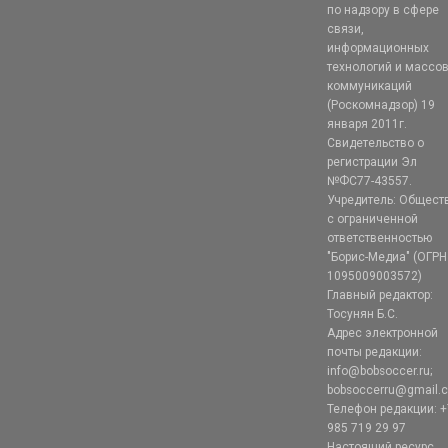
по надзору в сфере
связи,
информационных
технологий и массо
коммуникаций
(Роскомнадзор) 19
января 2011г.
Свидетельство о
регистрации Эл
№ФС77-43557.
Учредитель: Общест
с ограниченной
ответственностью
"Борис-Медиа" (ОГРН
1095009003572)
Главный редактор:
Тосунян Б.С.
Адрес электронной
почты редакции:
info@bobsoccer.ru;
bobsoccerru@gmail.
Телефон редакции: +
985 719 29 97
Настоящий ресурс