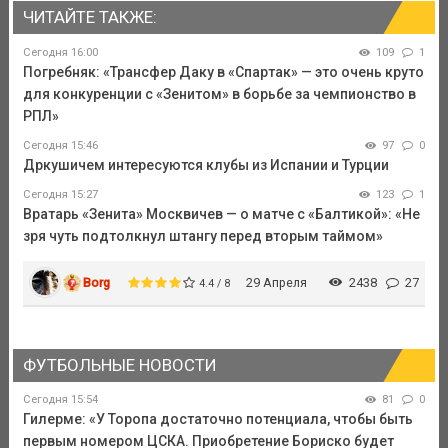
ЧИТАЙТЕ ТАКЖЕ:
Сегодня 16:00
109
1
Погребняк: «Трансфер Даку в «Спартак» — это очень круто
для конкуренции с «Зенитом» в борьбе за чемпионство в
РПЛ»
Сегодня 15:46
97
0
Дркушичем интересуются клубы из Испании и Турции
Сегодня 15:27
123
1
Вратарь «Зенита» Москвичев — о матче с «Балтикой»: «Не
зря чуть подтолкнул штангу перед вторым таймом»
Borg
29 Апреля
2438
27
4.4 / 8
ФУТБОЛЬНЫЕ НОВОСТИ
Сегодня 15:54
81
0
Гилерме: «У Торопа достаточно потенциала, чтобы быть
первым номером ЦСКА. Приобретение Бориско будет