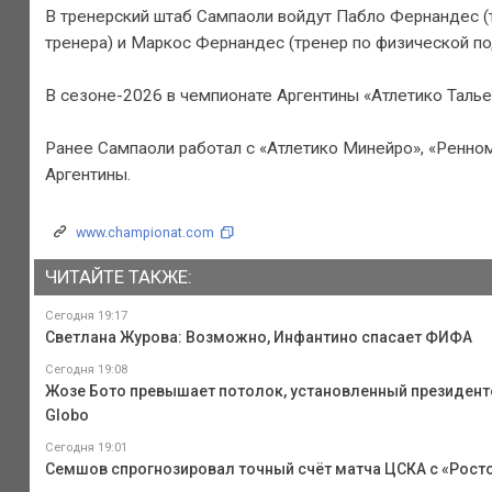
В тренерский штаб Сампаоли войдут Пабло Фернандес (
тренера) и Маркос Фернандес (тренер по физической по
В сезоне-2026 в чемпионате Аргентины «Атлетико Талье
Ранее Сампаоли работал с «Атлетико Минейро», «Ренном
Аргентины.
www.championat.com
ЧИТАЙТЕ ТАКЖЕ:
Сегодня 19:17
Светлана Журова: Возможно, Инфантино спасает ФИФА
Сегодня 19:08
Жозе Бото превышает потолок, установленный президентом
Globo
Сегодня 19:01
Семшов спрогнозировал точный счёт матча ЦСКА с «Рост