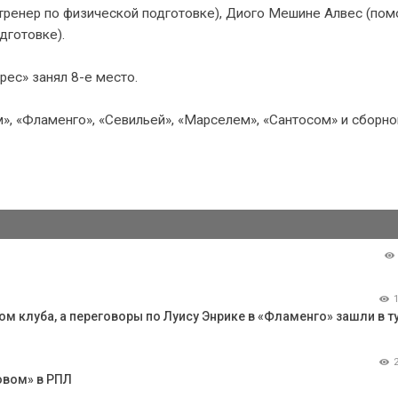
тренер по физической подготовке), Диого Мешине Алвес (по
дготовке).
рес» занял 8-е место.
», «Фламенго», «Севильей», «Марселем», «Сантосом» и сборно
 клуба, а переговоры по Луису Энрике в «Фламенго» зашли в ту
овом» в РПЛ