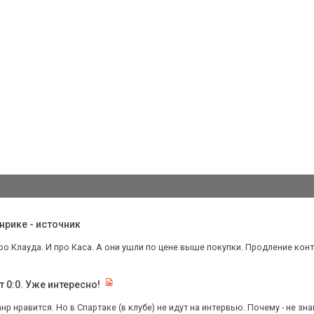
нрике - источник
ро Клауда. И про Каса. А они ушли по цене выше покупки. Продление контр
т 0:0. Уже интересно!
нр нравится. Но в Спартаке (в клубе) не идут на интервью. Почему - не зн