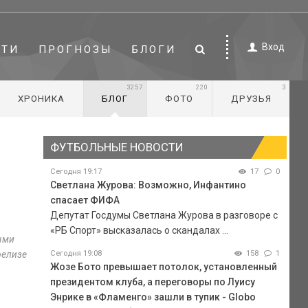
Вход
СТИ
ПРОГНОЗЫ
БЛОГИ
3257
220
3
ХРОНИКА
БЛОГ
ФОТО
ДРУЗЬЯ
ФУТБОЛЬНЫЕ НОВОСТИ
Сегодня 19:17
17
0
Светлана Журова: Возможно, Инфантино
спасает ФИФА
Депутат Госдумы Светлана Журова в разговоре с
«РБ Спорт» высказалась о скандалах ...
ыми
релизе
Сегодня 19:08
158
1
Жозе Бото превышает потолок, установленный
президентом клуба, а переговоры по Луису
Энрике в «Фламенго» зашли в тупик - Globo