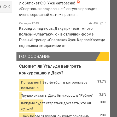
любят счет 0:0. Уже интересно!
9
0
«Спартак» в воскресенье 9 августа проводит
очень серьезный матч – против ...
Сегодня 17:43
497
3
Карседо: надеюсь, Даку принесёт много
пользы «Спартаку», он в отличной форме
Главный тренер «Спартака» Хуан Карлос Карседо
поделился ожиданиями от ...
ГОЛОСОВАНИЕ
Сможет ли Угальде выиграть
конкуренцию у Даку?
31.7%
Почему нет? Это футбол, в котором все
возможно
3.3%
Трудно сказать. Даку был хорош в "Рубине"
30%
Каждый будет стараться доказать, что он
лучший
20%
Даку более стабилен, он будет основным