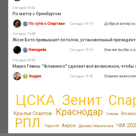
Сегодня 13:02
По матчу с Оренбургом
По сути о Спартаке
Добрый вечер все
Сегодня 19:19
Сегодня 19:08
Жозе Бото превышает потолок, установленный президентом
Renegade
Они же якобы в р
Сегодня 19:19
Сегодня 09:05
Марко Гевеш: "Фламенго" сделает всё возможное, чтобы з
Эндрю
Ложная аналогия 
Сегодня 19:18
ЦСКА
Зенит
Спа
Краснодар
Крылья Советов
Возмо
Семак
РПЛ
ЧМ-202
Акрон
Пари НН
Динамо Махачкала