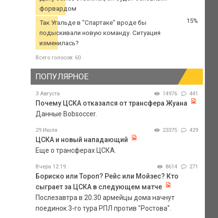
форвардом
15%
Так Угальде в "Спартаке" вроде бы
подыскивали новую команду. Ситуация
изменилась?
Всего голосов: 60
ПОПУЛЯРНОЕ
3 Августа
14976
441
Почему ЦСКА отказался от трансфера Жуана
Данные Bobsoccer.
29 Июля
23375
429
ЦСКА и новый нападающий
Еще о трансферах ЦСКА.
Вчера 12:19
8614
271
Бориско или Тороп? Рейс или Мойзес? Кто
сыграет за ЦСКА в следующем матче
Послезавтра в 20.30 армейцы дома начнут
поединок 3-го тура РПЛ против "Ростова".