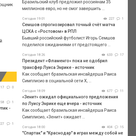
Бразильский клуб предложил россиянам 35
мощник
миллионов евро, но не смог завершить ...
Сегодня 19:01
227
1
Семшов спрогнозировал точный счёт матча
ЦСКА с «Ростовом» в РПЛ
Бывший российский футболист Игорь Семшов
й
поделился ожиданиями от предстоящего ...
Сегодня 18:26
633
17
Президент «Фламенго» пока не одобрил
трансфер Луиса Энрике - источник
Как сообщает бразильская инсайдерша Раиса
Симплисио в социальной сети Х, ...
17
0
Сегодня 18:09
677
11
«Зенит» ожидал официального предложения
158
1
по Луису Энрике еще вчера - источник
пик -
Как сообщает бразильская инсайдерша Раиса
Симплисио, «Зенит» ожидает ...
227
1
Сегодня 18:00
404
15
"Спартак" и "Краснодар" в играх между собой не