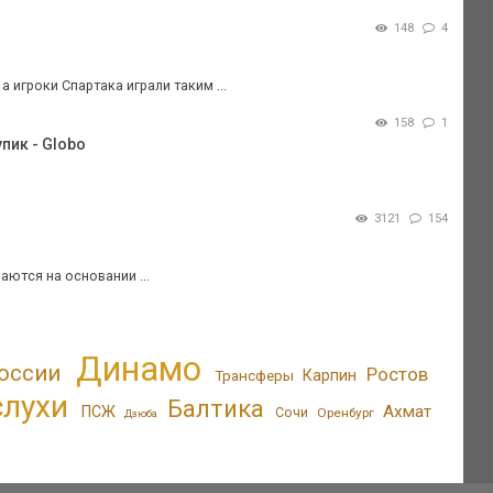
148
4
 игроки Спартака играли таким ...
158
1
пик - Globo
3121
154
аются на основании ...
Динамо
оссии
Ростов
Трансферы
Карпин
слухи
Балтика
Ахмат
ПСЖ
Сочи
Оренбург
Дзюба