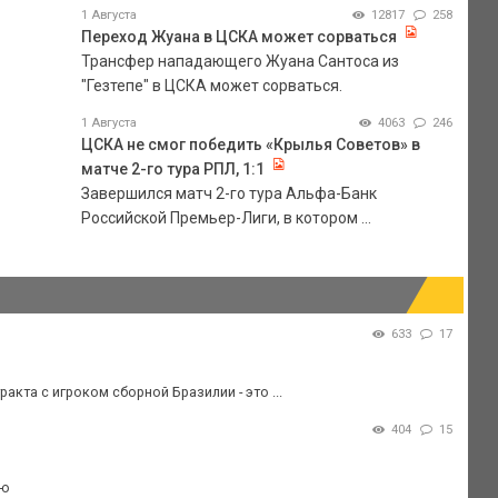
1 Августа
12817
258
Переход Жуана в ЦСКА может сорваться
Трансфер нападающего Жуана Сантоса из
"Гезтепе" в ЦСКА может сорваться.
1 Августа
4063
246
ЦСКА не смог победить «Крылья Советов» в
матче 2-го тура РПЛ, 1:1
Завершился матч 2-го тура Альфа-Банк
Российской Премьер-Лиги, в котором ...
633
17
акта с игроком сборной Бразилии - это ...
404
15
аю