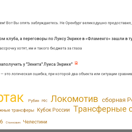
м! Вот Вы опять заблуждаетесь. Не Оренбург великодушно предоставил, а
 клуба, а переговоры по Луису Энрике в «Фламенго» зашли в ту
ассрочку хотят, им и такого бюджета за глаза
аполучить у "Зенита" Луиса Энрике"
— это логическая ошибка, при которой два объекта или ситуации сравнив
ртак
Локомотив
сборная Р
Рубин
РФС
Трансферные 
Кубок России
жные трансферы
6
Челестини
Станкович