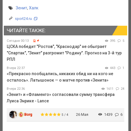
Зенит
,
Халк
sport24.ru
ЧИТАЙТЕ ТАКЖЕ:
Сегодня 00:13
395
5
ЦСКА победит "Ростов", "Краснодар" не обыграет
"Спартак", "Зенит" разгромит "Родину". Прогноз на 3-й тур
РПЛ
Вчера 22:37
443
1
«Прекрасно пообщались, никаких обид ни на кого не
осталось». Латышонок — о матче против «Зенита»
Вчера 22:36
1611
24
«Зенит» и «Фламенго» согласовали сумму трансфера
Луиса Энрике - Lance
Borg
26 Мая
1439
6
5 / 4