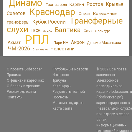
Динамо
Ростов
Крылья
Трансферы
Карпин
Краснодар
Советов
Возможные
Семак
Трансферные
Кубок России
трансферы
слухи
Балтика
ПСЖ
Сочи
Оренбург
Дзюба
РПЛ
Акрон
Ахмат
Пари НН
Динамо Махачкала
ЧМ-2026
Челестини
Станкович
О проекте Bobsoccer
Футбольные новости
© 2009 Все права
Правила
Интервью
защищены.
О фишках и карточках
Трибуна
Электронное
О баллах и уровнях
Календарь
периодическое
Рекламодателям
Результаты матчей
издание bobsoccer.r
Контакты
Прогнозы
("бобсоккер.ру")
Магазин подарков
зарегистрировано в
Карта сайта
Федеральной служб
по надзору в сфере
связи,
информационных
технологий и массо