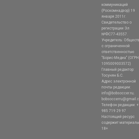
коммуникаций
(Роскомнадзор) 19
января 2011г.
Свидетельство о
регистрации Эл
№ФС77-43557.
Учредитель: Общест
с ограниченной
ответственностью
"Борис-Медиа" (ОГРН
1095009003572)
Главный редактор:
Тосунян Б.С.
Адрес электронной
почты редакции:
info@bobsoccer.ru;
bobsoccerru@gmail.
Телефон редакции: +
985 719 29 97
Настоящий ресурс
содержит материал
18+