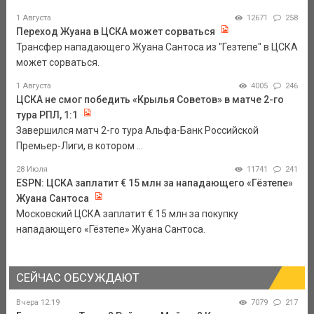
1 Августа
12671
258
Переход Жуана в ЦСКА может сорваться
Трансфер нападающего Жуана Сантоса из "Гезтепе" в ЦСКА
может сорваться.
1 Августа
4005
246
ЦСКА не смог победить «Крылья Советов» в матче 2-го
тура РПЛ, 1:1
Завершился матч 2-го тура Альфа-Банк Российской
Премьер-Лиги, в котором ...
28 Июля
11741
241
ESPN: ЦСКА заплатит € 15 млн за нападающего «Гёзтепе»
Жуана Сантоса
Московский ЦСКА заплатит € 15 млн за покупку
нападающего «Гёзтепе» Жуана Сантоса.
СЕЙЧАС ОБСУЖДАЮТ
Вчера 12:19
7079
217