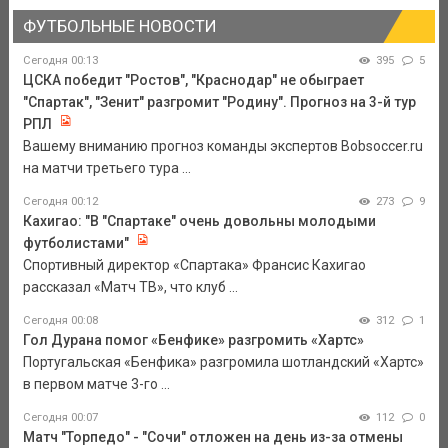
ФУТБОЛЬНЫЕ НОВОСТИ
Сегодня 00:13
395
5
ЦСКА победит "Ростов", "Краснодар" не обыграет
"Спартак", "Зенит" разгромит "Родину". Прогноз на 3-й тур
РПЛ
Вашему вниманию прогноз команды экспертов Bobsoccer.ru
на матчи третьего тура ...
Сегодня 00:12
273
9
Кахигао: "В "Спартаке" очень довольны молодыми
футболистами"
Спортивный директор «Спартака» Франсис Кахигао
рассказал «Матч ТВ», что клуб ...
Сегодня 00:08
312
1
Гол Дурана помог «Бенфике» разгромить «Хартс»
Португальская «Бенфика» разгромила шотландский «Хартс»
в первом матче 3-го ...
Сегодня 00:07
112
0
Матч "Торпедо" - "Сочи" отложен на день из-за отмены