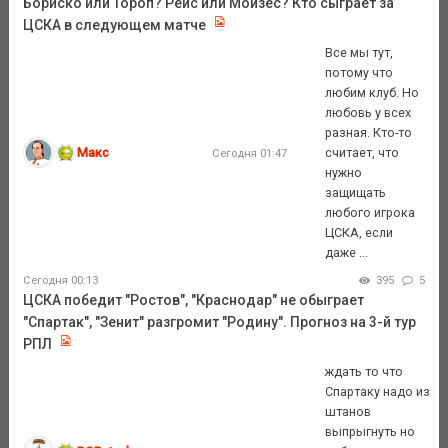
Бориско или Тороп? Рейс или Мойзес? Кто сыграет за
ЦСКА в следующем матче
Все мы тут,
потому что
любим клуб. Но
любовь у всех
разная. Кто-то
Макс
считает, что
Сегодня 01:47
нужно
защищать
любого игрока
ЦСКА, если
даже ...
Сегодня 00:13
395
5
ЦСКА победит "Ростов", "Краснодар" не обыграет
"Спартак", "Зенит" разгромит "Родину". Прогноз на 3-й тур
РПЛ
ждать то что
Спартаку надо из
штанов
выпрыгнуть но