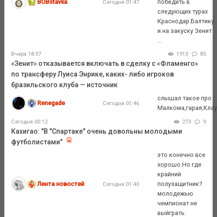
BOBstavka
победить в
Сегодня 01:47
следующих турах
Краснодар.Балтику
и на закуску Зенит
...
Вчера 18:07
1913
85
«Зенит» отказывается включать в сделку с «Фламенго»
по трансферу Луиса Энрике, каких- либо игроков
бразильского клуба — источник
слышал такое про
Renegade
Сегодня 01:46
Малкома,гарая,Кла
Сегодня 00:12
273
9
Кахигао: "В "Спартаке" очень довольны молодыми
футболистами"
это конечно все
хорошо.Но где
крайний
Лента новостей
полузащитник?
Сегодня 01:40
молодежью
чемпионат не
выйграть.