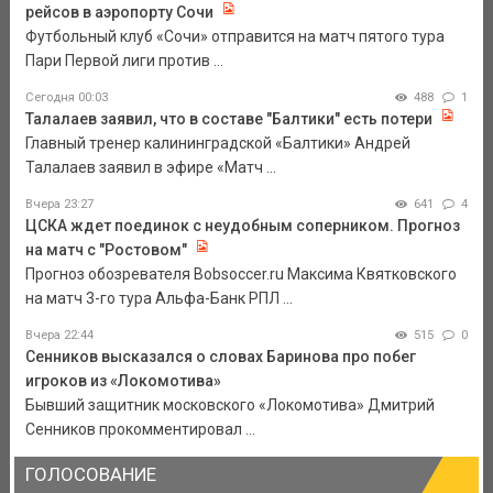
рейсов в аэропорту Сочи
Футбольный клуб «Сочи» отправится на матч пятого тура
Пари Первой лиги против ...
Сегодня 00:03
488
1
Талалаев заявил, что в составе "Балтики" есть потери
Главный тренер калининградской «Балтики» Андрей
Талалаев заявил в эфире «Матч ...
Вчера 23:27
641
4
ЦСКА ждет поединок с неудобным соперником. Прогноз
на матч с "Ростовом"
Прогноз обозревателя Bobsoccer.ru Максима Квятковского
на матч 3-го тура Альфа-Банк РПЛ ...
Вчера 22:44
515
0
Сенников высказался о словах Баринова про побег
игроков из «Локомотива»
Бывший защитник московского «Локомотива» Дмитрий
Сенников прокомментировал ...
ГОЛОСОВАНИЕ