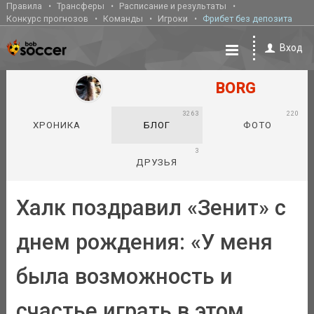
Правила
Трансферы
Расписание и результаты
Конкурс прогнозов
Команды
Игроки
Фрибет без депозита
Вход
BORG
3263
220
ХРОНИКА
БЛОГ
ФОТО
3
ДРУЗЬЯ
Халк поздравил «Зенит» с
днем рождения: «У меня
была возможность и
счастье играть в этом