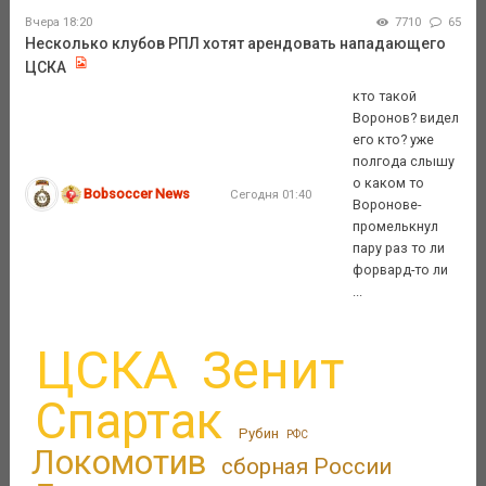
Вчера 18:20
7710
65
Несколько клубов РПЛ хотят арендовать нападающего
ЦСКА
кто такой
Воронов? видел
его кто? уже
полгода слышу
о каком то
Bobsoccer News
Сегодня 01:40
Воронове-
промелькнул
пару раз то ли
форвард-то ли
...
ЦСКА
Зенит
Спартак
Рубин
РФС
Локомотив
сборная России