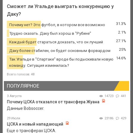
Сможет ли Угальде выиграть конкуренцию у
Даку?
31.3%
Почему нет? Это футбол, в котором все возможно
2.1%
Трудно сказать. Даку был хорош в "Рубине"
27.1%
Каждый будет стараться доказать, что он лучший
25%
Даку более стабилен, он будет основным форвардом
14.6%
Так Угальде в "Спартаке" вроде бы подыскивали новую
команду. Ситуация изменилась?
Всего голосов: 48
ПОПУЛЯРНОЕ
3 Августа
14723
441
Почему ЦСКА отказался от трансфера Жуана
Данные Bobsoccer.
29 Июля
23186
429
ЦСКА и новый нападающий
Еще о трансферах ЦСКА.