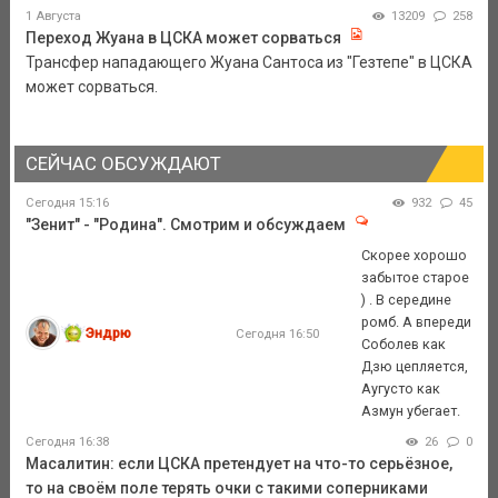
1 Августа
13209
258
Переход Жуана в ЦСКА может сорваться
Трансфер нападающего Жуана Сантоса из "Гезтепе" в ЦСКА
может сорваться.
СЕЙЧАС ОБСУЖДАЮТ
Сегодня 15:16
932
45
"Зенит" - "Родина". Смотрим и обсуждаем
Скорее хорошо
забытое старое
) . В середине
ромб. А впереди
Эндрю
Сегодня 16:50
Соболев как
Дзю цепляется,
Аугусто как
Азмун убегает.
Сегодня 16:38
26
0
Масалитин: если ЦСКА претендует на что-то серьёзное,
то на своём поле терять очки с такими соперниками