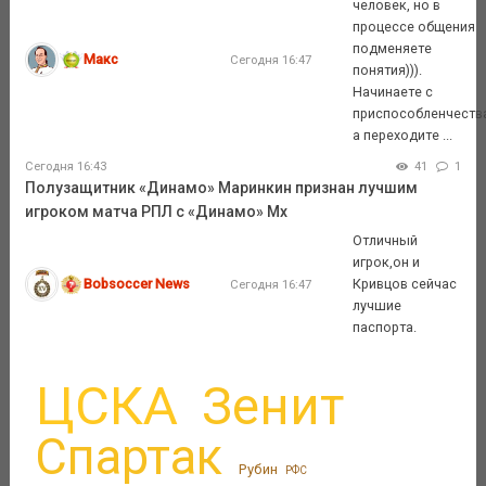
человек, но в
процессе общения
подменяете
Макс
Сегодня 16:47
понятия))).
Начинаете с
приспособленчеств
а переходите ...
Сегодня 16:43
41
1
Полузащитник «Динамо» Маринкин признан лучшим
игроком матча РПЛ с «Динамо» Мх
Отличный
игрок,он и
Bobsoccer News
Кривцов сейчас
Сегодня 16:47
лучшие
паспорта.
ЦСКА
Зенит
Спартак
Рубин
РФС