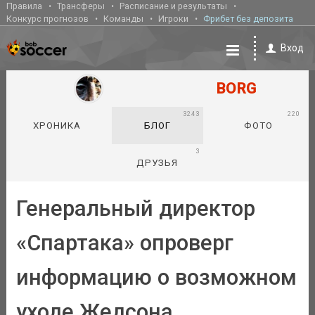
Правила
Трансферы
Расписание и результаты
Конкурс прогнозов
Команды
Игроки
Фрибет без депозита
Вход
BORG
3243
220
ХРОНИКА
БЛОГ
ФОТО
3
ДРУЗЬЯ
Генеральный директор
«Спартака» опроверг
информацию о возможном
уходе Жедсона