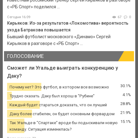
Известный российский тренер Сергей Кирьяков в разговоре
с «РБ Спорт» поделился ...
Сегодня 16:09
67
0
Кирьяков: Из-за результатов «Локомотива» вероятность
ухода Батракова повышается
Бывший футболист московского «Динамо» Сергей
Кирьяков в разговоре с «РБ Спорт» ...
ГОЛОСОВАНИЕ
Сможет ли Угальде выиграть конкуренцию у
Даку?
30.1%
Почему нет? Это футбол, в котором все возможно
4.1%
Трудно сказать. Даку был хорош в "Рубине"
28.8%
Каждый будет стараться доказать, что он лучший
21.9%
Даку более стабилен, он будет основным форвардом
15.1%
Так Угальде в "Спартаке" вроде бы подыскивали новую
команду. Ситуация изменилась?