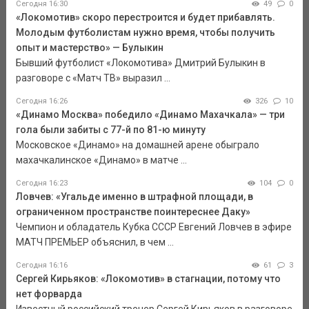
Сегодня 16:30
49
0
«Локомотив» скоро перестроится и будет прибавлять.
Молодым футболистам нужно время, чтобы получить
опыт и мастерство» — Булыкин
Бывший футболист «Локомотива» Дмитрий Булыкин в
разговоре с «Матч ТВ» выразил ...
Сегодня 16:26
326
10
«Динамо Москва» победило «Динамо Махачкала» — три
гола были забиты с 77-й по 81-ю минуту
Московское «Динамо» на домашней арене обыграло
махачкалинское «Динамо» в матче ...
Сегодня 16:23
104
0
Ловчев: «Угальде именно в штрафной площади, в
ограниченном пространстве поинтереснее Даку»
Чемпион и обладатель Кубка СССР Евгений Ловчев в эфире
МАТЧ ПРЕМЬЕР объяснил, в чем ...
Сегодня 16:16
61
3
Сергей Кирьяков: «Локомотив» в стагнации, потому что
нет форварда