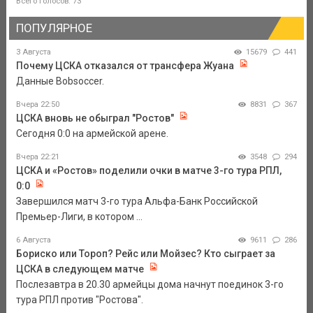
Всего голосов: 73
ПОПУЛЯРНОЕ
3 Августа
15679
441
Почему ЦСКА отказался от трансфера Жуана
Данные Bobsoccer.
Вчера 22:50
8831
367
ЦСКА вновь не обыграл "Ростов"
Сегодня 0:0 на армейской арене.
Вчера 22:21
3548
294
ЦСКА и «Ростов» поделили очки в матче 3-го тура РПЛ,
0:0
Завершился матч 3-го тура Альфа-Банк Российской
Премьер-Лиги, в котором ...
6 Августа
9611
286
Бориско или Тороп? Рейс или Мойзес? Кто сыграет за
ЦСКА в следующем матче
Послезавтра в 20.30 армейцы дома начнут поединок 3-го
тура РПЛ против "Ростова".