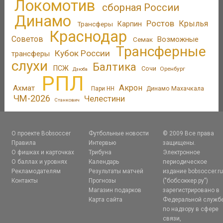
Локомотив
сборная России
Динамо
Ростов
Крылья
Трансферы
Карпин
Краснодар
Советов
Возможные
Семак
Трансферные
Кубок России
трансферы
слухи
Балтика
ПСЖ
Сочи
Оренбург
Дзюба
РПЛ
Акрон
Ахмат
Пари НН
Динамо Махачкала
ЧМ-2026
Челестини
Станкович
О проекте Bobsoccer
Футбольные новости
© 2009 Все права
Правила
Интервью
защищены.
О фишках и карточках
Трибуна
Электронное
О баллах и уровнях
Календарь
периодическое
Рекламодателям
Результаты матчей
издание bobsoccer.r
Контакты
Прогнозы
("бобсоккер.ру")
Магазин подарков
зарегистрировано в
Карта сайта
Федеральной служб
по надзору в сфере
связи,