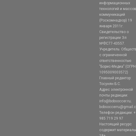
информационных
технологий и массо
коммуникаций
(Роскомнадзор) 19
января 2011г.
Свидетельство о
регистрации Эл
№ФС77-43557.
Учредитель: Общест
с ограниченной
ответственностью
"Борис-Медиа" (ОГРН
1095009003572)
Главный редактор:
Тосунян Б.С.
Адрес электронной
почты редакции:
info@bobsoccer.ru;
bobsoccerru@gmail.
Телефон редакции: +
985 719 29 97
Настоящий ресурс
содержит материал
18+