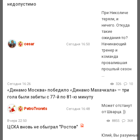
недопустимо
При Николиче
теряли, и
ничего. Откуда
такие
ожидания-то?
cesar
Начинающий
Сегодня 16:50
тренер и
команда
провалившая
прошлый сезон
...
Сегодня 16:26
326
10
«Динамо Москва» победило «Динамо Махачкала» — три
гола были забиты с 77-й по 81-ю минуту
Может отстанут
PetroTvorets
Сегодня 16:48
от Шварца. ))
Вчера 22:50
8855
368
ЦСКА вновь не обыграл "Ростов"
Юлий, Вы разумный