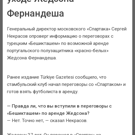
Фернандеша
Генеральный директор московского «Спартака» Сергей
Некрасов опроверг информацию о переговорах с
турецким «Бешикташем» по возможной аренде
португальского полузащитника «красно‑белых»
Жедсона Фернандеша.
Ранее издание Türkiye Gazetesi сообщило, что
стамбульский клуб начал переговоры со «Спартаком» и
готов взять футболиста в аренду.
— Правда ли, что вы вступили в переговоры с
«Бешикташем» по аренде Жедсона?
— Нет. Точно нет, — сказал Некрасов.
Жедсону 27 лет. Он перешел в «Спартак» из