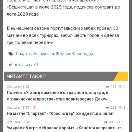
«Бешикташа» в июле 2025 года, подписав контракт до
лета 2029 года.
В нынешнем сезоне португальский хавбек провел 30
матчей во всех турнирах, забил шесть голов и сделал
три голевые передачи.
Спартак
,
Бешикташ
,
Жедсон Фернандеш
matchtv.ru
ЧИТАЙТЕ ТАКЖЕ:
Сегодня 16:23
104
0
Ловчев: «Угальде именно в штрафной площади, в
ограниченном пространстве поинтереснее Даку»
Сегодня 15:57
228
3
На матче "Спартак" - "Краснодар" ожидается аншлаг
Сегодня 13:54
303
16
Умяров об игре с «Краснодаром»: «Хочется исправить те