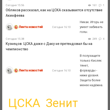
Сегодня 15:56
161
1
Обляков рассказал, как на ЦСКА сказывается отсутствие
Акинфеева
Никак. Игорь не
Лента новостей
умеет забивать
Сегодня 16:10
голы.
Сегодня 15:38
249
4
Кузнецов: ЦСКА даже с Даку не претендовал бы на
чемпионство
В полузащите
только Кисляк
тянет,
Лента новостей
форварды -
Сегодня 16:10
ниже уровня.
Защита более
менее надёжна.
ЦСКА
Зенит