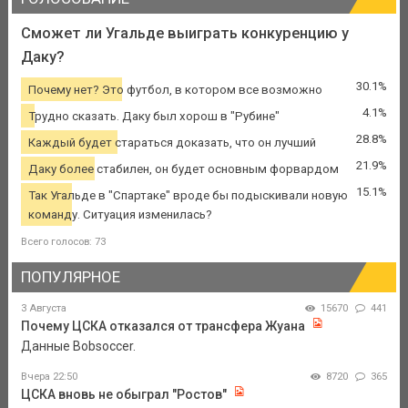
Сможет ли Угальде выиграть конкуренцию у
Даку?
30.1%
Почему нет? Это футбол, в котором все возможно
4.1%
Трудно сказать. Даку был хорош в "Рубине"
28.8%
Каждый будет стараться доказать, что он лучший
21.9%
Даку более стабилен, он будет основным форвардом
15.1%
Так Угальде в "Спартаке" вроде бы подыскивали новую
команду. Ситуация изменилась?
Всего голосов: 73
ПОПУЛЯРНОЕ
3 Августа
15670
441
Почему ЦСКА отказался от трансфера Жуана
Данные Bobsoccer.
Вчера 22:50
8720
365
ЦСКА вновь не обыграл "Ростов"