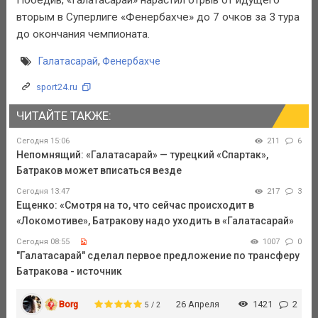
вторым в Суперлиге «Фенербахче» до 7 очков за 3 тура
до окончания чемпионата.
Галатасарай
,
Фенербахче
sport24.ru
ЧИТАЙТЕ ТАКЖЕ:
Сегодня 15:06
211
6
Непомнящий: «Галатасарай» — турецкий «Спартак»,
Батраков может вписаться везде
Сегодня 13:47
217
3
Ещенко: «Смотря на то, что сейчас происходит в
«Локомотиве», Батракову надо уходить в «Галатасарай»
Сегодня 08:55
1007
0
"Галатасарай" сделал первое предложение по трансферу
Батракова - источник
Borg
26 Апреля
1421
2
5 / 2