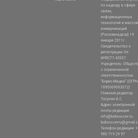
по надзору в сфере
связи,
информационных
технологий и массо
коммуникаций
(Роскомнадзор) 19
января 2011г.
Свидетельство о
регистрации Эл
№ФС77-43557.
Учредитель: Общест
с ограниченной
ответственностью
"Борис-Медиа" (ОГРН
1095009003572)
Главный редактор:
Тосунян Б.С.
Адрес электронной
почты редакции:
info@bobsoccer.ru;
bobsoccerru@gmail.
Телефон редакции: +
985 719 29 97