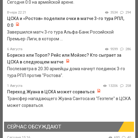
Сегодня 0:0 на армейской арене.
Вчера 22:21
3534
294
ЦСКА и «Ростов» поделили очки в матче 3-го тура РПЛ,
0:0
Завершился матч 3-го тура Альфа-Банк Российской
Премьер-Лиги, в котором ...
6 Августа
9599
286
Бориско или Тороп? Рейс или Мойзес? Кто сыграет за
ЦСКА в следующем матче
Послезавтра в 20.30 армейцы дома начнут поединок 3-го
тура РПЛ против "Ростова".
1 Августа
13206
258
Переход Жуана в ЦСКА может сорваться
Трансфер нападающего Жуана Сантоса из "Гезтепе" в ЦСКА
может сорваться.
СЕЙЧАС ОБСУЖДАЮТ
Сегодня 15:16
693
40