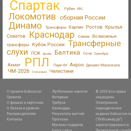
Спартак
Рубин
РФС
Локомотив
сборная России
Динамо
Ростов
Крылья
Трансферы
Карпин
Краснодар
Советов
Возможные
Семак
Трансферные
Кубок России
трансферы
слухи
Балтика
ПСЖ
Сочи
Оренбург
Дзюба
РПЛ
Акрон
Ахмат
Пари НН
Динамо Махачкала
ЧМ-2026
Челестини
Станкович
О проекте Bobsoccer
Футбольные новости
© 2009 Все права
Правила
Интервью
защищены.
О фишках и карточках
Трибуна
Электронное
О баллах и уровнях
Календарь
периодическое
Рекламодателям
Результаты матчей
издание bobsoccer.r
Контакты
Прогнозы
("бобсоккер.ру")
Магазин подарков
зарегистрировано в
Карта сайта
Федеральной служб