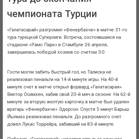
чемпионата Турции
«Галатасарай» разгромил «Фенербахче» в матче 31-го
тура турецкой Суперлиги. Встреча, состоявшаяся на
стадионе «Рамс Парк» в Стамбуле 26 апреля,
завершилась победой хозяев со счетом 3:0.
Гости могли забить быстрый гол, но Талиска не
реализовал пенальти на 14-й минуте игры. На 40-й
минуте счет в матче открыл форвард «Галатасарая»
Виктор Осимхен, забив свой 20-й мяч в сезоне. На 62-й
минуте за вторую желтую карточку в матче был удален
вратарь «Фенербахче» Эдерсон. Спустя 5 минут Барыш
Йылмаз реализовал пенальти. До разгромного счет
довел Лукас Торрейра, забивший на 83-й минуте.
Победив, «Галатасарай» нарастил отрыв от идущего