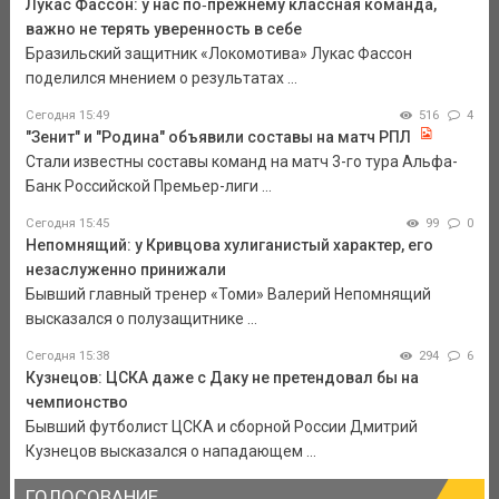
Лукас Фассон: у нас по‑прежнему классная команда,
важно не терять уверенность в себе
Бразильский защитник «Локомотива» Лукас Фассон
поделился мнением о результатах ...
Сегодня 15:49
516
4
"Зенит" и "Родина" объявили составы на матч РПЛ
Стали известны составы команд на матч 3-го тура Альфа-
Банк Российской Премьер-лиги ...
Сегодня 15:45
99
0
Непомнящий: у Кривцова хулиганистый характер, его
незаслуженно принижали
Бывший главный тренер «Томи» Валерий Непомнящий
высказался о полузащитнике ...
Сегодня 15:38
294
6
Кузнецов: ЦСКА даже с Даку не претендовал бы на
чемпионство
Бывший футболист ЦСКА и сборной России Дмитрий
Кузнецов высказался о нападающем ...
ГОЛОСОВАНИЕ