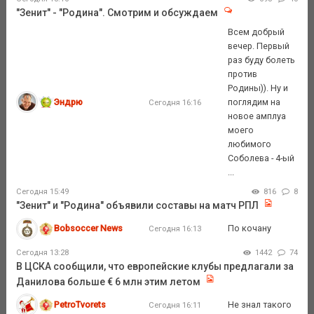
"Зенит" - "Родина". Смотрим и обсуждаем
Всем добрый
вечер. Первый
раз буду болеть
против
Родины)). Ну и
Эндрю
поглядим на
Сегодня 16:16
новое амплуа
моего
любимого
Соболева - 4-ый
...
Сегодня 15:49
816
8
"Зенит" и "Родина" объявили составы на матч РПЛ
Bobsoccer News
По кочану
Сегодня 16:13
Сегодня 13:28
1442
74
В ЦСКА сообщили, что европейские клубы предлагали за
Данилова больше € 6 млн этим летом
PetroTvorets
Не знал такого
Сегодня 16:11