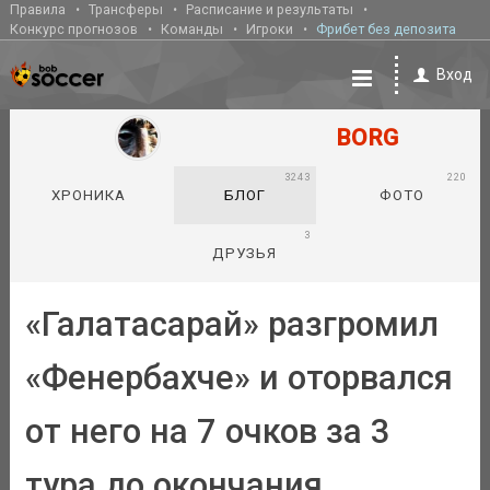
Правила
Трансферы
Расписание и результаты
Конкурс прогнозов
Команды
Игроки
Фрибет без депозита
Вход
BORG
3243
220
ХРОНИКА
БЛОГ
ФОТО
3
ДРУЗЬЯ
«Галатасарай» разгромил
«Фенербахче» и оторвался
от него на 7 очков за 3
тура до окончания