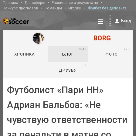
Правила
Трансферы
Расписание и результаты
Конкурс прогнозов
Команды
Игроки
Фрибет без депозита
Вход
BORG
3243
220
ХРОНИКА
БЛОГ
ФОТО
3
ДРУЗЬЯ
Футболист «Пари НН»
Адриан Бальбоа: «Не
чувствую ответственности
за пенальти в матче со