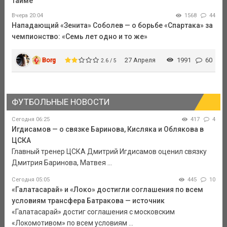
тайме
Вчера 20:04
1568
44
Нападающий «Зенита» Соболев — о борьбе «Спартака» за
чемпионство: «Семь лет одно и то же»
Borg
27 Апреля
1991
60
2.6 / 5
ФУТБОЛЬНЫЕ НОВОСТИ
Сегодня 06:25
417
4
Игдисамов — о связке Баринова, Кисляка и Облякова в
ЦСКА
Главный тренер ЦСКА Дмитрий Игдисамов оценил связку
Дмитрия Баринова, Матвея ...
Сегодня 05:05
445
10
«Галатасарай» и «Локо» достигли соглашения по всем
условиям трансфера Батракова — источник
«Галатасарай» достиг соглашения с московским
«Локомотивом» по всем условиям ...