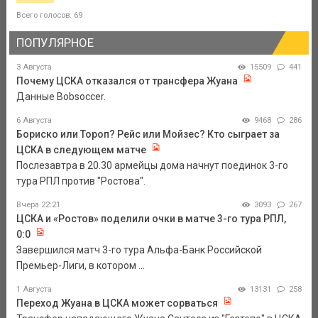
Всего голосов: 69
ПОПУЛЯРНОЕ
3 Августа
15509
441
Почему ЦСКА отказался от трансфера Жуана
Данные Bobsoccer.
6 Августа
9468
286
Бориско или Тороп? Рейс или Мойзес? Кто сыграет за
ЦСКА в следующем матче
Послезавтра в 20.30 армейцы дома начнут поединок 3-го
тура РПЛ против "Ростова".
Вчера 22:21
3093
267
ЦСКА и «Ростов» поделили очки в матче 3-го тура РПЛ,
0:0
Завершился матч 3-го тура Альфа-Банк Российской
Премьер-Лиги, в котором ...
1 Августа
13131
258
Переход Жуана в ЦСКА может сорваться