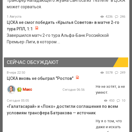
Трансфер нападающего Жуана Сантоса из "Гезтепе" в ЦСКА
может сорваться.
1 Августа
4236
246
ЦСКА не смог победить «Крылья Советов» в матче 2-го
тура РПЛ, 1:1
Завершился матч 2-го тура Альфа-Банк Российской
Премьер-Лиги, в котором ...
СЕЙЧАС ОБСУЖДАЮТ
Вчера 22:50
5578
249
ЦСКА вновь не обыграл "Ростов"
Не не хотят, а не
Макс
Сегодня 06:56
умеют.
Сегодня 05:05
450
10
«Галатасарай» и «Локо» достигли соглашения по всем
условиям трансфера Батракова — источник
Ну я о том, что
даже и искать