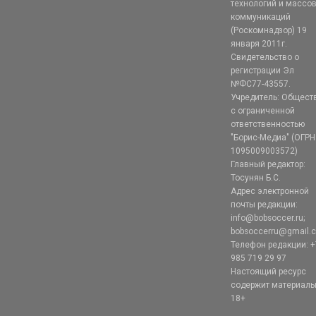
технологий и массо
коммуникаций
(Роскомнадзор) 19
января 2011г.
Свидетельство о
регистрации Эл
№ФС77-43557.
Учредитель: Общест
с ограниченной
ответственностью
"Борис-Медиа" (ОГРН
1095009003572)
Главный редактор:
Тосунян Б.С.
Адрес электронной
почты редакции:
info@bobsoccer.ru;
bobsoccerru@gmail.
Телефон редакции: +
985 719 29 97
Настоящий ресурс
содержит материал
18+