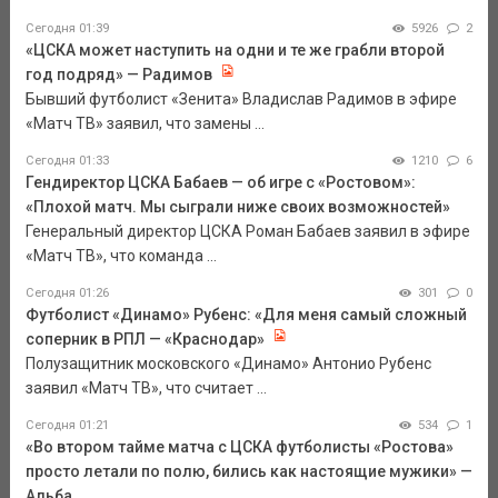
Сегодня 01:39
5926
2
«ЦСКА может наступить на одни и те же грабли второй
год подряд» — Радимов
Бывший футболист «Зенита» Владислав Радимов в эфире
«Матч ТВ» заявил, что замены ...
Сегодня 01:33
1210
6
Гендиректор ЦСКА Бабаев — об игре с «Ростовом»:
«Плохой матч. Мы сыграли ниже своих возможностей»
Генеральный директор ЦСКА Роман Бабаев заявил в эфире
«Матч ТВ», что команда ...
Сегодня 01:26
301
0
Футболист «Динамо» Рубенс: «Для меня самый сложный
соперник в РПЛ — «Краснодар»
Полузащитник московского «Динамо» Антонио Рубенс
заявил «Матч ТВ», что считает ...
Сегодня 01:21
534
1
«Во втором тайме матча с ЦСКА футболисты «Ростова»
просто летали по полю, бились как настоящие мужики» —
Альба