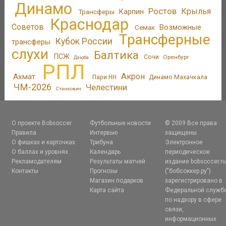
Динамо
Ростов
Крылья
Трансферы
Карпин
Краснодар
Советов
Возможные
Семак
Трансферные
Кубок России
трансферы
слухи
Балтика
ПСЖ
Сочи
Оренбург
Дзюба
РПЛ
Акрон
Ахмат
Пари НН
Динамо Махачкала
ЧМ-2026
Челестини
Станкович
О проекте Bobsoccer
Футбольные новости
© 2009 Все права
Правила
Интервью
защищены.
О фишках и карточках
Трибуна
Электронное
О баллах и уровнях
Календарь
периодическое
Рекламодателям
Результаты матчей
издание bobsoccer.r
Контакты
Прогнозы
("бобсоккер.ру")
Магазин подарков
зарегистрировано в
Карта сайта
Федеральной служб
по надзору в сфере
связи,
информационных