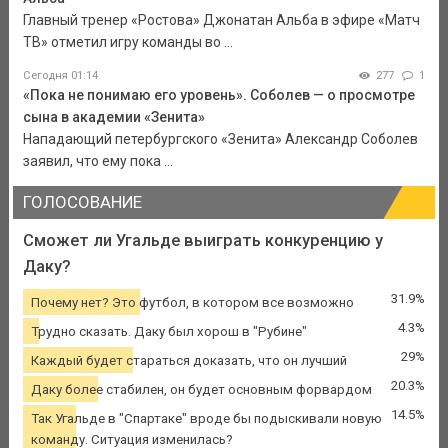
Главный тренер «Ростова» Джонатан Альба в эфире «Матч
ТВ» отметил игру команды во ...
Сегодня 01:14
277
1
«Пока не понимаю его уровень». Соболев — о просмотре
сына в академии «Зенита»
Нападающий петербургского «Зенита» Александр Соболев
заявил, что ему пока ...
ГОЛОСОВАНИЕ
Сможет ли Угальде выиграть конкуренцию у
Даку?
31.9%
Почему нет? Это футбол, в котором все возможно
4.3%
Трудно сказать. Даку был хорош в "Рубине"
29%
Каждый будет стараться доказать, что он лучший
20.3%
Даку более стабилен, он будет основным форвардом
14.5%
Так Угальде в "Спартаке" вроде бы подыскивали новую
команду. Ситуация изменилась?