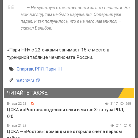
— Не чувствую ответственности за этот пенальти. На
мой взгляд, там не было нарушения. Соперник уже
падал, и так получилось, что я на него навалился, —
сказал Бальбоа.
«Пари НН» с 22 очками занимает 15‑е место в
турнирной таблице чемпионата России.
Спартак
,
РПЛ
,
Пари НН
matchtv.ru
ЧИТАЙТЕ ТАКЖЕ:
Вчера 22:21
3117
268
ЦСКА и «Ростов» поделили очки в матче 3-го тура РПЛ,
0:0
Вчера 21:29
244
0
ЦСКА — «Ростов»: команды не открыли счёт в первом