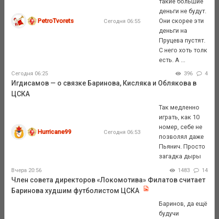
такие большие
деньги не будут.
PetroTvorets
Они скорее эти
Сегодня 06:55
деньги на
Пруцева пустят.
С него хоть толк
есть. А ...
Сегодня 06:25
396
4
Игдисамов — о связке Баринова, Кисляка и Облякова в
ЦСКА
Так медленно
играть, как 10
номер, себе не
Hurricane99
Сегодня 06:53
позволял даже
Пьянич. Просто
загадка дыры
Вчера 20:56
1483
14
Член совета директоров «Локомотива» Филатов считает
Баринова худшим футболистом ЦСКА
Баринов, да ещё
будучи