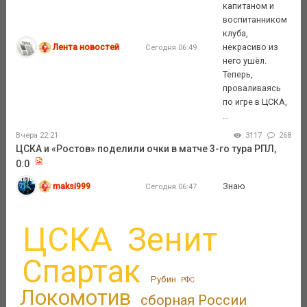
капитаном и
воспитанником
клуба,
Лента новостей
некрасиво из
Сегодня 06:49
него ушёл.
Теперь,
проваливаясь
по игре в ЦСКА,
...
Вчера 22:21
3117
268
ЦСКА и «Ростов» поделили очки в матче 3-го тура РПЛ,
0:0
maksi999
Знаю
Сегодня 06:47
ЦСКА
Зенит
Спартак
Рубин
РФС
Локомотив
сборная России