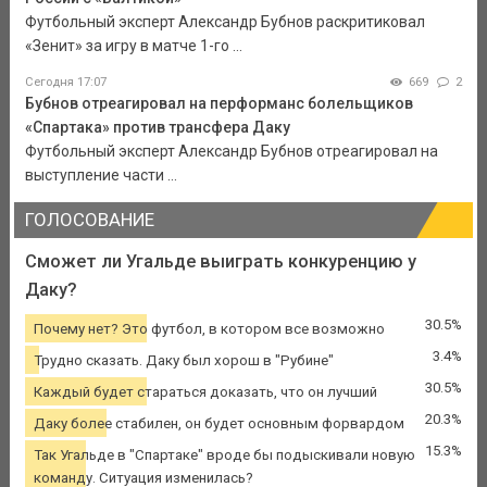
Футбольный эксперт Александр Бубнов раскритиковал
«Зенит» за игру в матче 1-го ...
Сегодня 17:07
669
2
Бубнов отреагировал на перформанс болельщиков
«Спартака» против трансфера Даку
Футбольный эксперт Александр Бубнов отреагировал на
выступление части ...
ГОЛОСОВАНИЕ
Сможет ли Угальде выиграть конкуренцию у
Даку?
30.5%
Почему нет? Это футбол, в котором все возможно
3.4%
Трудно сказать. Даку был хорош в "Рубине"
30.5%
Каждый будет стараться доказать, что он лучший
20.3%
Даку более стабилен, он будет основным форвардом
15.3%
Так Угальде в "Спартаке" вроде бы подыскивали новую
команду. Ситуация изменилась?