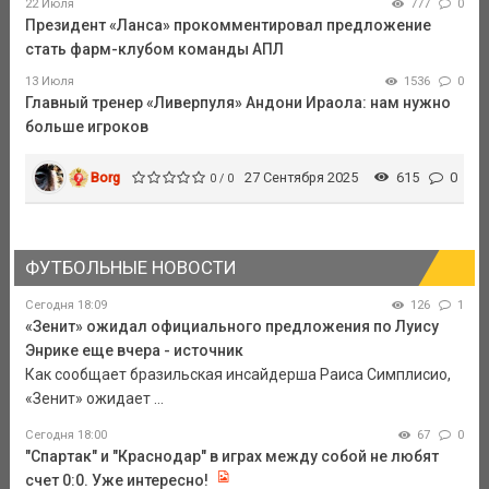
22 Июля
777
0
Президент «Ланса» прокомментировал предложение
стать фарм-клубом команды АПЛ
13 Июля
1536
0
Главный тренер «Ливерпуля» Андони Ираола: нам нужно
больше игроков
Borg
27 Сентября 2025
615
0
0 / 0
ФУТБОЛЬНЫЕ НОВОСТИ
Сегодня 18:09
126
1
«Зенит» ожидал официального предложения по Луису
Энрике еще вчера - источник
Как сообщает бразильская инсайдерша Раиса Симплисио,
«Зенит» ожидает ...
Сегодня 18:00
67
0
"Спартак" и "Краснодар" в играх между собой не любят
счет 0:0. Уже интересно!