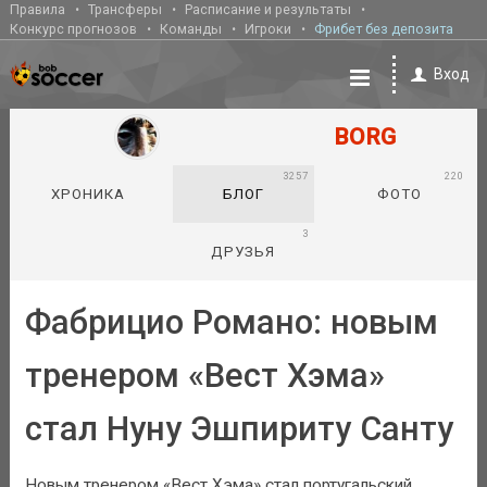
Правила
Трансферы
Расписание и результаты
Конкурс прогнозов
Команды
Игроки
Фрибет без депозита
Вход
BORG
3257
220
ХРОНИКА
БЛОГ
ФОТО
3
ДРУЗЬЯ
Фабрицио Романо: новым
тренером «Вест Хэма»
стал Нуну Эшпириту Санту
Новым тренером «Вест Хэма» стал португальский