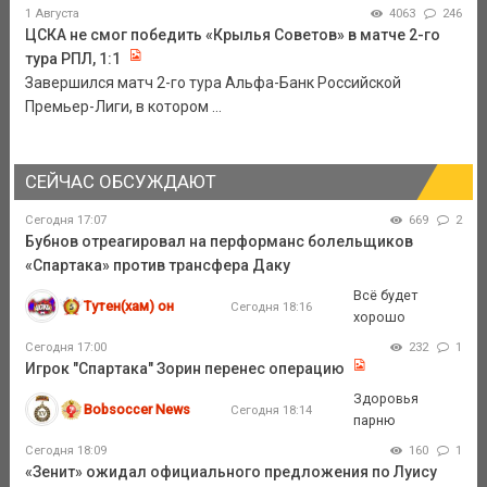
1 Августа
4063
246
ЦСКА не смог победить «Крылья Советов» в матче 2-го
тура РПЛ, 1:1
Завершился матч 2-го тура Альфа-Банк Российской
Премьер-Лиги, в котором ...
СЕЙЧАС ОБСУЖДАЮТ
Сегодня 17:07
669
2
Бубнов отреагировал на перформанс болельщиков
«Спартака» против трансфера Даку
Всё будет
Тутен(хам) он
Сегодня 18:16
хорошо
Сегодня 17:00
232
1
Игрок "Спартака" Зорин перенес операцию
Здоровья
Bobsoccer News
Сегодня 18:14
парню
Сегодня 18:09
160
1
«Зенит» ожидал официального предложения по Луису