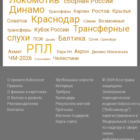
сборная России
Динамо
Ростов
Крылья
Трансферы
Карпин
Краснодар
Советов
Возможные
Семак
Трансферные
Кубок России
трансферы
слухи
Балтика
ПСЖ
Сочи
Оренбург
Дзюба
РПЛ
Акрон
Ахмат
Пари НН
Динамо Махачкала
ЧМ-2026
Челестини
Станкович
О проекте Bobsoccer
Футбольные новости
© 2009 Все права
Правила
Интервью
защищены.
О фишках и карточках
Трибуна
Электронное
О баллах и уровнях
Календарь
периодическое
Рекламодателям
Результаты матчей
издание bobsoccer.r
Контакты
Прогнозы
("бобсоккер.ру")
Магазин подарков
зарегистрировано в
Карта сайта
Федеральной служб
по надзору в сфере
связи,
информационных