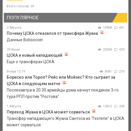
Всего голосов: 59
ПОПУЛЯРНОЕ
3 Августа
14968
441
Почему ЦСКА отказался от трансфера Жуана
Данные Bobsoccer.
29 Июля
23368
429
ЦСКА и новый нападающий
Еще о трансферах ЦСКА.
Вчера 12:19
8581
270
Бориско или Тороп? Рейс или Мойзес? Кто сыграет за
ЦСКА в следующем матче
Послезавтра в 20.30 армейцы дома начнут поединок 3-го
тура РПЛ против "Ростова".
1 Августа
12812
258
Переход Жуана в ЦСКА может сорваться
Трансфер нападающего Жуана Сантоса из "Гезтепе" в ЦСКА
может сорваться.