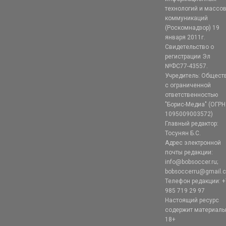
технологий и массо
коммуникаций
(Роскомнадзор) 19
января 2011г.
Свидетельство о
регистрации Эл
№ФС77-43557.
Учредитель: Общест
с ограниченной
ответственностью
"Борис-Медиа" (ОГРН
1095009003572)
Главный редактор:
Тосунян Б.С.
Адрес электронной
почты редакции:
info@bobsoccer.ru;
bobsoccerru@gmail.
Телефон редакции: +
985 719 29 97
Настоящий ресурс
содержит материал
18+