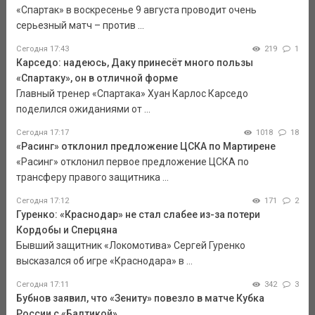
«Спартак» в воскресенье 9 августа проводит очень
серьезный матч – против ...
Сегодня 17:43
219
1
Карседо: надеюсь, Даку принесёт много пользы
«Спартаку», он в отличной форме
Главный тренер «Спартака» Хуан Карлос Карседо
поделился ожиданиями от ...
Сегодня 17:17
1018
18
«Расинг» отклонил предложение ЦСКА по Мартирене
«Расинг» отклонил первое предложение ЦСКА по
трансферу правого защитника ...
Сегодня 17:12
171
2
Гуренко: «Краснодар» не стал слабее из-за потери
Кордобы и Сперцяна
Бывший защитник «Локомотива» Сергей Гуренко
высказался об игре «Краснодара» в ...
Сегодня 17:11
342
3
Бубнов заявил, что «Зениту» повезло в матче Кубка
России с «Балтикой»