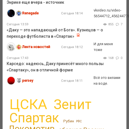
Энрике еще вчера - источник
vkvideo.ru/video-
Renegade
Сегодня 18:14
56544712_45624477
Сегодня 13:59
855
7
«Даку — это нападающий от Бога». Кузнецов — о
переходе футболиста в «Спартак»
И для меня
Лента новостей
Сегодня 18:12
тоже
Сегодня 17:43
168
0
Карседо: надеюсь, Даку принесёт много пользы
«Спартаку», он в отличной форме
Всё это вилами
persey
Сегодня 18:11
на воде.
ЦСКА
Зенит
Спартак
Рубин
РФС
Локомотив