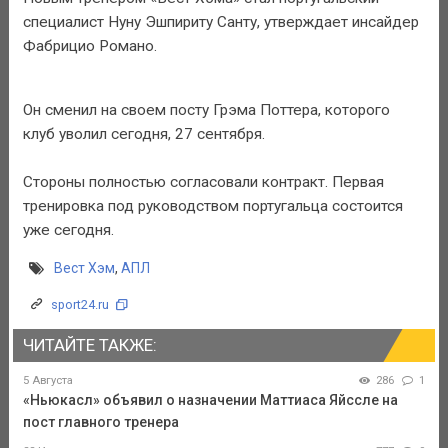
специалист Нуну Эшпириту Санту, утверждает инсайдер
Фабрицио Романо.
Он сменил на своем посту Грэма Поттера, которого
клуб уволил сегодня, 27 сентября.
Стороны полностью согласовали контракт. Первая
тренировка под руководством португальца состоится
уже сегодня.
Вест Хэм
,
АПЛ
sport24.ru
ЧИТАЙТЕ ТАКЖЕ:
5 Августа
286
1
«Ньюкасл» объявил о назначении Маттиаса Яйссле на
пост главного тренера