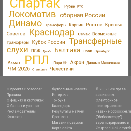
Спартак
Рубин
РФС
Локомотив
сборная России
Динамо
Ростов
Крылья
Трансферы
Карпин
Краснодар
Советов
Возможные
Семак
Трансферные
Кубок России
трансферы
слухи
Балтика
ПСЖ
Сочи
Оренбург
Дзюба
РПЛ
Акрон
Ахмат
Пари НН
Динамо Махачкала
ЧМ-2026
Челестини
Станкович
О проекте Bobsoccer
Футбольные новости
© 2009 Все права
Правила
Интервью
защищены.
О фишках и карточках
Трибуна
Электронное
О баллах и уровнях
Календарь
периодическое
Рекламодателям
Результаты матчей
издание bobsoccer.r
Контакты
Прогнозы
("бобсоккер.ру")
Магазин подарков
зарегистрировано в
Карта сайта
Федеральной служб