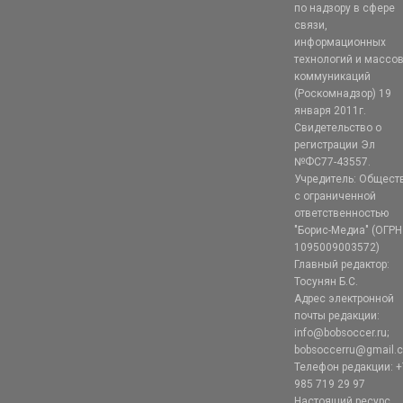
по надзору в сфере
связи,
информационных
технологий и массо
коммуникаций
(Роскомнадзор) 19
января 2011г.
Свидетельство о
регистрации Эл
№ФС77-43557.
Учредитель: Общест
с ограниченной
ответственностью
"Борис-Медиа" (ОГРН
1095009003572)
Главный редактор:
Тосунян Б.С.
Адрес электронной
почты редакции:
info@bobsoccer.ru;
bobsoccerru@gmail.
Телефон редакции: +
985 719 29 97
Настоящий ресурс