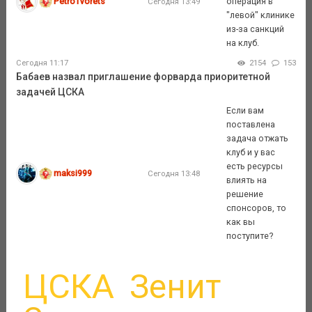
PetroTvorets
операция в
Сегодня 13:49
"левой" клинике
из-за санкций
на клуб.
Сегодня 11:17
2154
153
Бабаев назвал приглашение форварда приоритетной
задачей ЦСКА
Если вам
поставлена
задача отжать
клуб и у вас
есть ресурсы
maksi999
Сегодня 13:48
влиять на
решение
спонсоров, то
как вы
поступите?
ЦСКА
Зенит