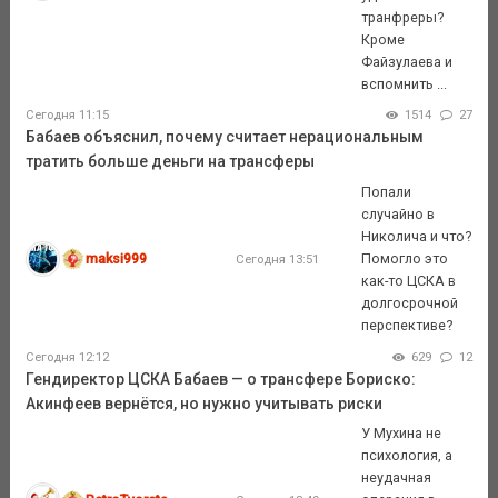
транфреры?
Кроме
Файзулаева и
вспомнить ...
Сегодня 11:15
1514
27
Бабаев объяснил, почему считает нерациональным
тратить больше деньги на трансферы
Попали
случайно в
Николича и что?
maksi999
Помогло это
Сегодня 13:51
как-то ЦСКА в
долгосрочной
перспективе?
Сегодня 12:12
629
12
Гендиректор ЦСКА Бабаев — о трансфере Бориско:
Акинфеев вернётся, но нужно учитывать риски
У Мухина не
психология, а
неудачная