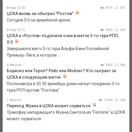
Вчера 22:50
8174
331
ЦСКА вновь не обыграл "Ростов"
Сегодня 0:0 на армейской арене.
Вчера 22:21
3452
290
ЦСКА и «Ростов» поделили очки в матче 3-го тура РПЛ,
0:0
Завершился матч 3-го тура Альфа-Банк Российской
Премьер-Лиги, в котором ...
6 Августа
9565
286
Бориско или Тороп? Рейс или Мойзес? Кто сыграет за
ЦСКА в следующем матче
Послезавтра в 20.30 армейцы дома начнут поединок 3-го
тура РПЛ против "Ростова".
1 Августа
13184
258
Переход Жуана в ЦСКА может сорваться
Трансфер нападающего Жуана Сантоса из "Гезтепе" в ЦСКА
может сорваться.