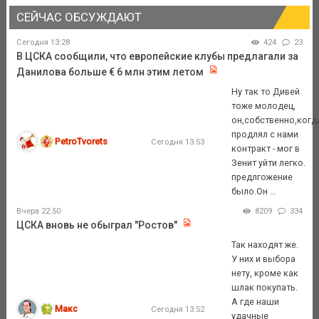
СЕЙЧАС ОБСУЖДАЮТ
Сегодня 13:28
424
23
В ЦСКА сообщили, что европейские клубы предлагали за
Данилова больше € 6 млн этим летом
Ну так то Дивей
тоже молодец,
он,собственно,когд
продлял с нами
PetroTvorets
Сегодня 13:53
контракт - мог в
Зенит уйти легко.
предлгожение
было.Он ...
Вчера 22:50
8209
334
ЦСКА вновь не обыграл "Ростов"
Так находят же.
У них и выбора
нету, кроме как
шлак покупать.
А где наши
Макс
Сегодня 13:52
удачные