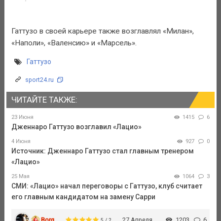
Гаттузо в своей карьере также возглавлял «Милан»,
«Наполи», «Валенсию» и «Марсель».
Гаттузо
sport24.ru
ЧИТАЙТЕ ТАКЖЕ:
23 Июня
1415
6
Дженнаро Гаттузо возглавил «Лацио»
4 Июня
927
0
Источник: Дженнаро Гаттузо стал главным тренером
«Лацио»
25 Мая
1064
3
СМИ: «Лацио» начал переговоры с Гаттузо, клуб считает
его главным кандидатом на замену Сарри
Borg
27 Апреля
1203
6
5 / 2