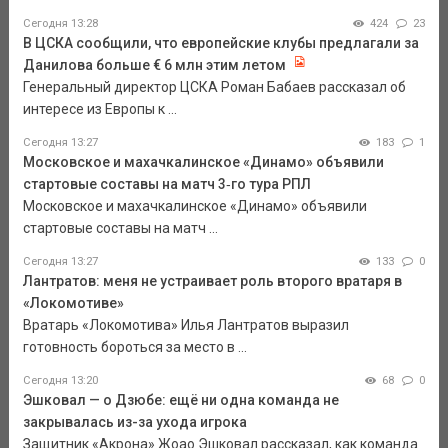
Сегодня 13:28
424
23
В ЦСКА сообщили, что европейские клубы предлагали за
Данилова больше € 6 млн этим летом
Генеральный директор ЦСКА Роман Бабаев рассказал об
интересе из Европы к ...
Сегодня 13:27
183
1
Московское и махачкалинское «Динамо» объявили
стартовые составы на матч 3‑го тура РПЛ
Московское и махачкалинское «Динамо» объявили
стартовые составы на матч ...
Сегодня 13:27
133
0
Лантратов: меня не устраивает роль второго вратаря в
«Локомотиве»
Вратарь «Локомотива» Илья Лантратов выразил
готовность бороться за место в ...
Сегодня 13:20
68
0
Эшковал — о Дзюбе: ещё ни одна команда не
закрывалась из-за ухода игрока
Защитник «Акрона» Жоао Эшковал рассказал, как команда