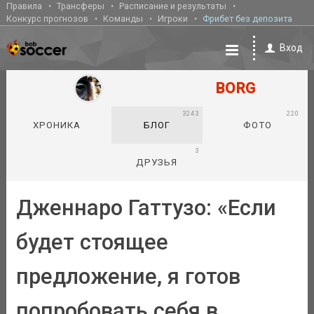
Правила
Трансферы
Расписание и результаты
Конкурс прогнозов
Команды
Игроки
Фрибет без депозита
Вход
BORG
3243
220
ХРОНИКА
БЛОГ
ФОТО
3
ДРУЗЬЯ
Дженнаро Гаттузо: «Если
будет стоящее
предложение, я готов
попробовать себя в