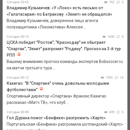
Сегодня 02:02
762
2
Владимир Кузьмичев: «У «Локо» есть письмо от
«Галатасарая» по Батракову. «Зенит» не обращался»
Владимир Кузьмичёв, доверенное лицо агента
полузащитника «Локомотива» Алексея ...
Сегодня 00:13
1600
9
ЦСКА победит "Ростов", "Краснодар" не обыграет
"Спартак", "Зенит" разгромит "Родину". Прогноз на 3-й тур
РПЛ
Вашему вниманию прогноз команды экспертов Bobsoccer.ru
на матчи третьего тура ...
Сегодня 00:12
1955
14
Кахигао: "В "Спартаке" очень довольны молодыми
футболистами"
Спортивный директор «Спартака» Франсис Кахигао
рассказал «Матч ТВ», что клуб ...
Сегодня 00:08
699
5
Гол Дурана помог «Бенфике» разгромить «Хартс»
Португальская «Бенфика» разгромила шотландский «Хартс»