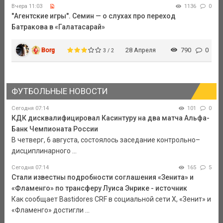
Вчера 11:03
1136
0
"Агентские игры". Семин — о слухах про переход
Батракова в «Галатасарай»
Borg
28 Апреля
790
0
3 / 2
ФУТБОЛЬНЫЕ НОВОСТИ
Сегодня 07:14
101
0
КДК дисквалифицировал Касинтуру на два матча Альфа-
Банк Чемпионата России
В четверг, 6 августа, состоялось заседание контрольно–
дисциплинарного ...
Сегодня 07:14
165
5
Стали известны подробности соглашения «Зенита» и
«Фламенго» по трансферу Луиса Энрике - источник
Как сообщает Bastidores CRF в социальной сети Х, «Зенит» и
«Фламенго» достигли ...