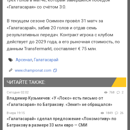
«Галатасарая» со счётом 3:0.
В текущем сезоне Осимхен провёл 31 матч за
«Галатасарай», забив 20 голов и отдав семь
результативных передач. Контракт игрока с клубом
действует до 2029 года, а его рыночная стоимость, по
данным Transfermarkt, составляет € 75 млн.
Арсенал
,
Галатасарай
www.championat.com
ЧИТАЙТЕ ТАКЖЕ:
Сегодня 02:02
768
2
Владимир Кузьмичев: «У «Локо» есть письмо от
«Галатасарая» по Батракову. «Зенит» не обращался»
Вчера 19:15
1849
26
«Галатасарай» сделал предложение «Локомотиву» по
Батракову в размере 33 млн евро — СМИ