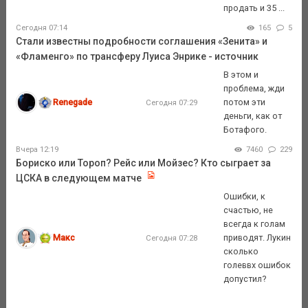
продать и 35 ...
Сегодня 07:14
165
5
Стали известны подробности соглашения «Зенита» и
«Фламенго» по трансферу Луиса Энрике - источник
В этом и
проблема, жди
Renegade
потом эти
Сегодня 07:29
деньги, как от
Ботафого.
Вчера 12:19
7460
229
Бориско или Тороп? Рейс или Мойзес? Кто сыграет за
ЦСКА в следующем матче
Ошибки, к
счастью, не
всегда к голам
Макс
приводят. Лукин
Сегодня 07:28
сколько
голеввх ошибок
допустил?