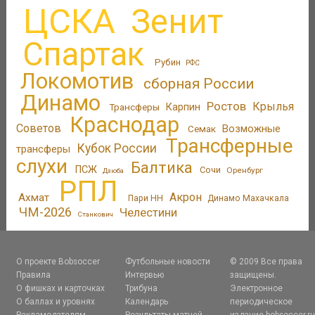
ЦСКА
Зенит
Спартак
Рубин
РФС
Локомотив
сборная России
Динамо
Ростов
Крылья
Трансферы
Карпин
Краснодар
Советов
Возможные
Семак
Трансферные
Кубок России
трансферы
слухи
Балтика
ПСЖ
Сочи
Оренбург
Дзюба
РПЛ
Акрон
Ахмат
Пари НН
Динамо Махачкала
ЧМ-2026
Челестини
Станкович
О проекте Bobsoccer
Футбольные новости
© 2009 Все права
Правила
Интервью
защищены.
О фишках и карточках
Трибуна
Электронное
О баллах и уровнях
Календарь
периодическое