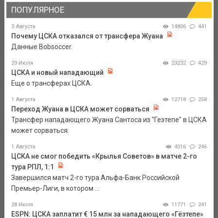
ПОПУЛЯРНОЕ
3 Августа
14806
441
Почему ЦСКА отказался от трансфера Жуана
Данные Bobsoccer.
29 Июля
23232
429
ЦСКА и новый нападающий
Еще о трансферах ЦСКА.
1 Августа
12718
258
Переход Жуана в ЦСКА может сорваться
Трансфер нападающего Жуана Сантоса из "Гезтепе" в ЦСКА
может сорваться.
1 Августа
4016
246
ЦСКА не смог победить «Крылья Советов» в матче 2-го
тура РПЛ, 1:1
Завершился матч 2-го тура Альфа-Банк Российской
Премьер-Лиги, в котором ...
28 Июля
11771
241
ESPN: ЦСКА заплатит € 15 млн за нападающего «Гёзтепе»