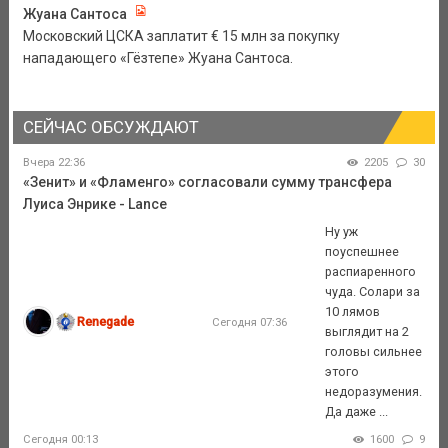
Жуана Сантоса
Московский ЦСКА заплатит € 15 млн за покупку
нападающего «Гёзтепе» Жуана Сантоса.
СЕЙЧАС ОБСУЖДАЮТ
Вчера 22:36
2205
30
«Зенит» и «Фламенго» согласовали сумму трансфера
Луиса Энрике - Lance
Ну уж
поуспешнее
распиаренного
чуда. Солари за
10 лямов
Renegade
Сегодня 07:36
выглядит на 2
головы сильнее
этого
недоразумения.
Да даже ...
Сегодня 00:13
1600
9