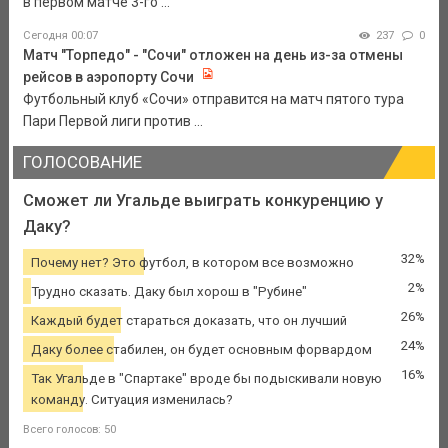
в первом матче 3-го ...
Сегодня 00:07
237
0
Матч "Торпедо" - "Сочи" отложен на день из-за отмены
рейсов в аэропорту Сочи
Футбольный клуб «Сочи» отправится на матч пятого тура
Пари Первой лиги против ...
ГОЛОСОВАНИЕ
Сможет ли Угальде выиграть конкуренцию у
Даку?
32%
Почему нет? Это футбол, в котором все возможно
2%
Трудно сказать. Даку был хорош в "Рубине"
26%
Каждый будет стараться доказать, что он лучший
24%
Даку более стабилен, он будет основным форвардом
16%
Так Угальде в "Спартаке" вроде бы подыскивали новую
команду. Ситуация изменилась?
Всего голосов: 50