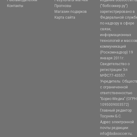
Рекламодателям
Результаты матчей
издание bobsoccer.r
Контакты
Прогнозы
("бобсоккер.ру")
Магазин подарков
зарегистрировано в
Карта сайта
Федеральной служб
по надзору в сфере
связи,
информационных
технологий и массо
коммуникаций
(Роскомнадзор) 19
января 2011г.
Свидетельство о
регистрации Эл
№ФС77-43557.
Учредитель: Общест
с ограниченной
ответственностью
"Борис-Медиа" (ОГРН
1095009003572)
Главный редактор:
Тосунян Б.С.
Адрес электронной
почты редакции:
info@bobsoccer.ru;