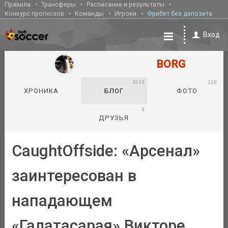
Правила
Трансферы
Расписание и результаты
Конкурс прогнозов
Команды
Игроки
Фрибет без депозита
Вход
BORG
3255
220
ХРОНИКА
БЛОГ
ФОТО
3
ДРУЗЬЯ
CaughtOffside: «Арсенал»
заинтересован в
нападающем
«Галатасарая» Викторе