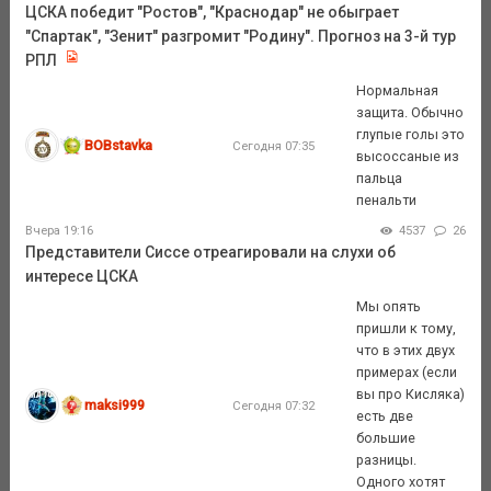
ЦСКА победит "Ростов", "Краснодар" не обыграет
"Спартак", "Зенит" разгромит "Родину". Прогноз на 3-й тур
РПЛ
Нормальная
защита. Обычно
глупые голы это
BOBstavka
Сегодня 07:35
высоссаные из
пальца
пенальти
Вчера 19:16
4537
26
Представители Сиссе отреагировали на слухи об
интересе ЦСКА
Мы опять
пришли к тому,
что в этих двух
примерах (если
вы про Кисляка)
maksi999
Сегодня 07:32
есть две
большие
разницы.
Одного хотят