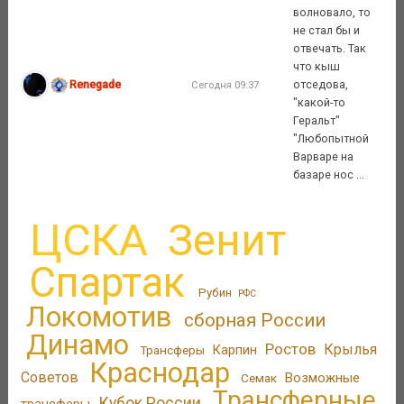
волновало, то
не стал бы и
отвечать. Так
что кыш
Renegade
отседова,
Сегодня 09:37
"какой-то
Геральт"
"Любопытной
Варваре на
базаре нос ...
ЦСКА
Зенит
Спартак
Рубин
РФС
Локомотив
сборная России
Динамо
Ростов
Крылья
Трансферы
Карпин
Краснодар
Советов
Возможные
Семак
Трансферные
Кубок России
трансферы