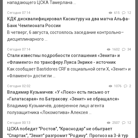
нападающего ЦСКА Тамерлана ...
Сегодня 07:14
615
12
КДК дисквалифицировал Касинтуру на два матча Альфа-
Банк Чемпионата России
В четверг, 6 августа, состоялось заседание контрольно–
дисциплинарного ...
Сегодня 07:14
1602
34
Стали известны подробности соглашения «Зенита» и
«Фламенго» по трансферу Луиса Энрике - источник
Как сообщает Bastidores CRF в социальной сети Х, «Зенит» и
«Фламенго» достигли ...
Сегодня 02:02
1076
2
Владимир Кузьмичев: «У «Локо» есть письмо от
«Галатасарая» по Батракову. «Зенит» не обращался»
Владимир Кузьмичёв, доверенное лицо агента
полузащитника «Локомотива» Алексея ...
Сегодня 00:13
2507
12
ЦСКА победит "Ростов", "Краснодар" не обыграет
"Спартак", "Зенит" разгромит "Родину". Прогноз на 3-й тур