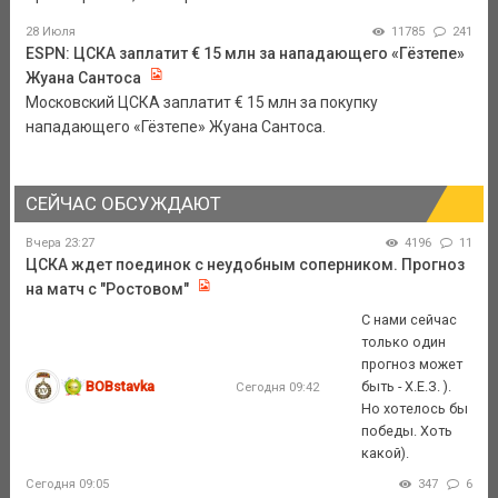
28 Июля
11785
241
ESPN: ЦСКА заплатит € 15 млн за нападающего «Гёзтепе»
Жуана Сантоса
Московский ЦСКА заплатит € 15 млн за покупку
нападающего «Гёзтепе» Жуана Сантоса.
СЕЙЧАС ОБСУЖДАЮТ
Вчера 23:27
4196
11
ЦСКА ждет поединок с неудобным соперником. Прогноз
на матч с "Ростовом"
С нами сейчас
только один
прогноз может
BOBstavka
быть - Х.Е.З. ).
Сегодня 09:42
Но хотелось бы
победы. Хоть
какой).
Сегодня 09:05
347
6