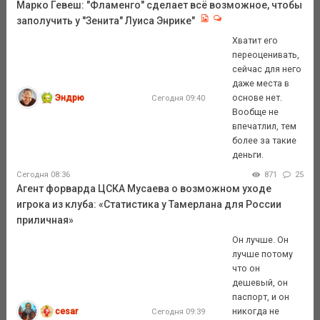
Марко Гевеш: "Фламенго" сделает всё возможное, чтобы
заполучить у "Зенита" Луиса Энрике"
Хватит его
переоценивать,
сейчас для него
даже места в
Эндрю
основе нет.
Сегодня 09:40
Вообще не
впечатлил, тем
более за такие
деньги.
Сегодня 08:36
871
25
Агент форварда ЦСКА Мусаева о возможном уходе
игрока из клуба: «Статистика у Тамерлана для России
приличная»
Он лучше. Он
лучше потому
что он
дешевый, он
паспорт, и он
cesar
никогда не
Сегодня 09:39