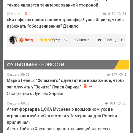
также является заинтересованной стороной
29 Июля
8130
51
«Ботафого» приостановил трансфер Луиса Энрике, чтобы
избежать "обесценивания" Данило
Borg
27 Июня
3365
19
3 / 2
ФУТБОЛЬНЫЕ НОВОСТИ
Сегодня 09:05
347
6
Марко Гевеш: "Фламенго" сделает всё возможное, чтобы
заполучить у "Зенита" Луиса Энрике"
О ситуации с Луисом Энрике.
Сегодня 08:36
871
25
Агент форварда ЦСКА Мусаева о возможном уходе
игрока из клуба: «Статистика у Тамерлана для России
приличная»
Агент Таймаз Хархаров, представляющий интересы