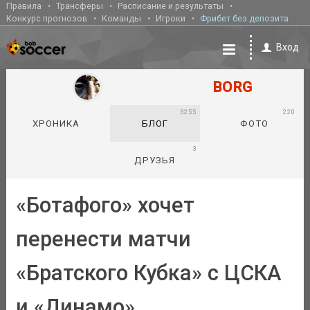
Правила
Трансферы
Расписание и результаты
Конкурс прогнозов
Команды
Игроки
Фрибет без депозита
Вход
BORG
3255
220
ХРОНИКА
БЛОГ
ФОТО
3
ДРУЗЬЯ
«Ботафого» хочет
перенести матчи
«Братского Кубка» с ЦСКА
и «Динамо»