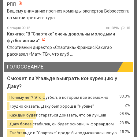
РПЛ
Вашему вниманию прогноз команды экспертов Bobsoccer.ru
на матчи третьего тура ...
Сегодня 00:12
2896
15
Кахигао: "В "Спартаке" очень довольны молодыми
футболистами"
Спортивный директор «Спартака» Франсис Кахигао
рассказал «Матч ТВ», что клуб ...
ГОЛОСОВАНИЕ
Сможет ли Угальде выиграть конкуренцию у
Даку?
33.3%
Почему нет? Это футбол, в котором все возможно
2%
Трудно сказать. Даку был хорош в "Рубине"
25.5%
Каждый будет стараться доказать, что он лучший
23.5%
Даку более стабилен, он будет основным форвардом
15.7%
Так Угальде в "Спартаке" вроде бы подыскивали новую