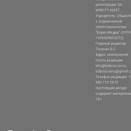
регистрации Эл
№ФС77-43557.
Учредитель: Общест
с ограниченной
ответственностью
"Борис-Медиа" (ОГРН
1095009003572)
Главный редактор:
Тосунян Б.С.
Адрес электронной
почты редакции:
info@bobsoccer.ru;
bobsoccerru@gmail.
Телефон редакции: +
985 719 29 97
Настоящий ресурс
содержит материал
18+