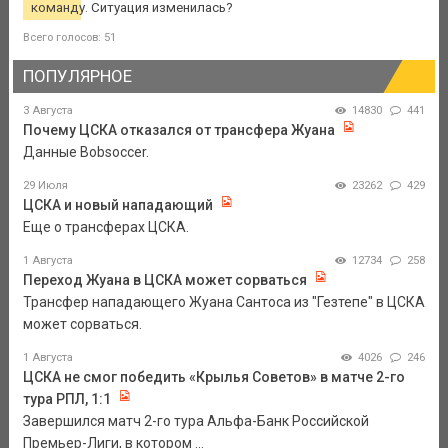
команду. Ситуация изменилась?
Всего голосов: 51
ПОПУЛЯРНОЕ
3 Августа
14830
441
Почему ЦСКА отказался от трансфера Жуана
Данные Bobsoccer.
29 Июля
23262
429
ЦСКА и новый нападающий
Еще о трансферах ЦСКА.
1 Августа
12734
258
Переход Жуана в ЦСКА может сорваться
Трансфер нападающего Жуана Сантоса из "Гезтепе" в ЦСКА
может сорваться.
1 Августа
4026
246
ЦСКА не смог победить «Крылья Советов» в матче 2-го
тура РПЛ, 1:1
Завершился матч 2-го тура Альфа-Банк Российской
Премьер-Лиги, в котором ...