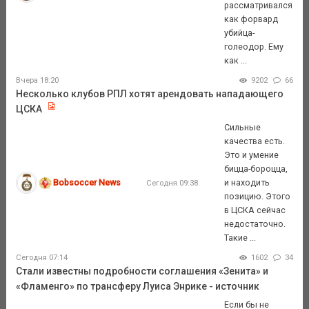
рассматривался
как форвард
убийца-
голеодор. Ему
как ...
Вчера 18:20
9202
66
Несколько клубов РПЛ хотят арендовать нападающего
ЦСКА
Сильные
качества есть.
Это и умение
бицца-бороцца,
Bobsoccer News
и находить
Сегодня 09:38
позицию. Этого
в ЦСКА сейчас
недостаточно.
Такие ...
Сегодня 07:14
1602
34
Стали известны подробности соглашения «Зенита» и
«Фламенго» по трансферу Луиса Энрике - источник
Если бы не