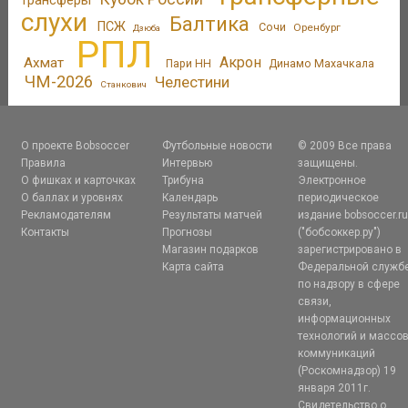
слухи
Балтика
ПСЖ
Сочи
Оренбург
Дзюба
РПЛ
Акрон
Ахмат
Пари НН
Динамо Махачкала
ЧМ-2026
Челестини
Станкович
О проекте Bobsoccer
Футбольные новости
© 2009 Все права
Правила
Интервью
защищены.
О фишках и карточках
Трибуна
Электронное
О баллах и уровнях
Календарь
периодическое
Рекламодателям
Результаты матчей
издание bobsoccer.r
Контакты
Прогнозы
("бобсоккер.ру")
Магазин подарков
зарегистрировано в
Карта сайта
Федеральной служб
по надзору в сфере
связи,
информационных
технологий и массо
коммуникаций
(Роскомнадзор) 19
января 2011г.
Свидетельство о