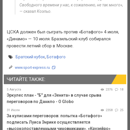
Свободного времени у нас, к сожалению, не так много»,
— сказал Коэльо.
ЦСКА должен был сыграть против «Ботафого» 4 июля,
«Динамо» — 10 июля. Бразильский клуб собирался
провести летний сбор в Москве.
Братский кубок
,
Ботафого
www.sport-express.ru
ЧИТАЙТЕ ТАКЖЕ:
5 Августа
2376
18
Эркулес план - "Б" для «Зенита» в случае срыва
переговоров по Данило - О Globo
31 Июля
2358
25
За кулисами переговоров: попытка «Ботафого»
подписать Луиса Энрике осуществляется
«высокопоставленными чиновниками». «Крузейро»